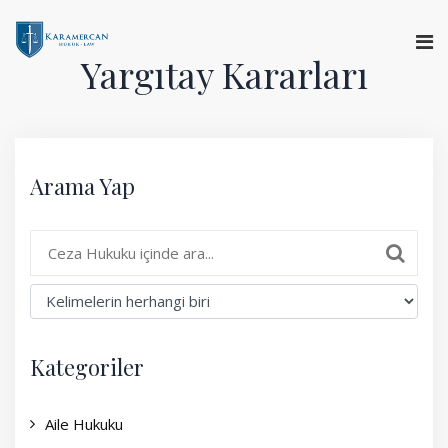
Yargıtay Kararları
Anasayfa
Hakkımızda
Arama Yap
Hizmetlerimiz
Uzman Görüşü
Yargıtay Kararları
Basında Biz
Kategoriler
İletişim
Aile Hukuku