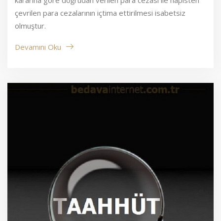
çevrilen para cezalarının içtima ettirilmesi isabetsiz
olmuştur.
Devamını Oku