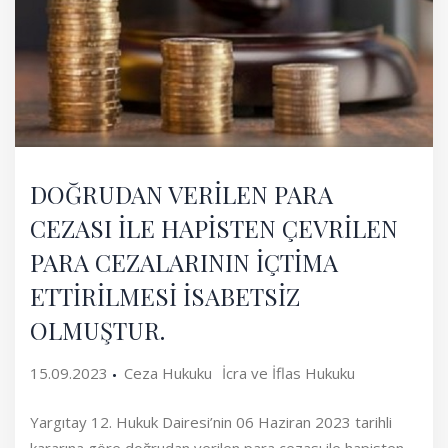
DOĞRUDAN VERİLEN PARA
CEZASI İLE HAPİSTEN ÇEVRİLEN
PARA CEZALARININ İÇTİMA
ETTİRİLMESİ İSABETSİZ
OLMUŞTUR.
15.09.2023
Ceza Hukuku
İcra ve İflas Hukuku
Yargıtay 12. Hukuk Dairesi’nin 06 Haziran 2023 tarihli
kararına göre doğrudan verilen para cezası ile hapisten