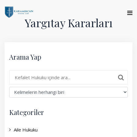
Yargıtay Kararları
Anasayfa
Hakkımızda
Arama Yap
Hizmetlerimiz
Uzman Görüşü
Yargıtay Kararları
Basında Biz
Kategoriler
İletişim
Aile Hukuku