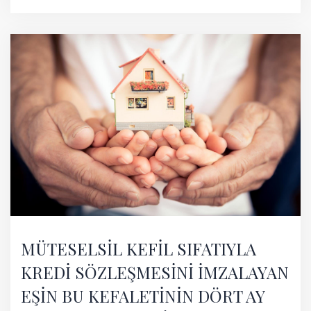
MÜTESELSİL KEFİL SIFATIYLA
KREDİ SÖZLEŞMESİNİ İMZALAYAN
EŞİN BU KEFALETİNİN DÖRT AY