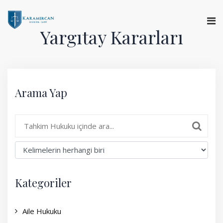
Yargıtay Kararları
Anasayfa
Hakkımızda
Arama Yap
Hizmetlerimiz
Uzman Görüşü
Yargıtay Kararları
Basında Biz
Kategoriler
İletişim
Aile Hukuku