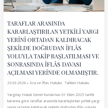
TARAFLAR ARASINDA
KARARLAŞTIRILAN YETKİLİ YARGI
YERİNİ ORTADAN KALDIRACAK
ŞEKİLDE DOĞRUDAN İFLÂS
YOLUYLA TAKİP BAŞLATILMASI VE
SONRASINDA İFLÂS DAVASI
AÇILMASI YERİNDE OLMAMIŞTIR.
25.03.2026
İcra ve İflas Hukuku
Tahkim Hukuku
Yargıtay Hukuk Genel Kurulu’nun 01 Ekim 2025 tarihli
kararına göre taraflar arasında kararlaştırılan yetkili yargı
yerini ortadan kaldıracak şekilde doğrudan iflâs yoluyla