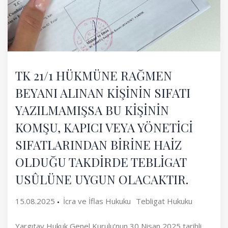
TK 21/1 HÜKMÜNE RAĞMEN
BEYANI ALINAN KİŞİNİN SIFATI
YAZILMAMIŞSA BU KİŞİNİN
KOMŞU, KAPICI VEYA YÖNETİCİ
SIFATLARINDAN BİRİNE HAİZ
OLDUĞU TAKDİRDE TEBLİGAT
USÛLÜNE UYGUN OLACAKTIR.
15.08.2025
İcra ve İflas Hukuku
Tebligat Hukuku
Yargıtay Hukuk Genel Kurulu’nun 30 Nisan 2025 tarihli