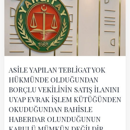
ASİLE YAPILAN TEBLİGAT YOK
HÜKMÜNDE OLDUĞUNDAN
BORÇLU VEKİLİNİN SATIŞ İLANINI
UYAP EVRAK İŞLEM KÜTÜĞÜNDEN
OKUDUĞUNDAN BAHİSLE
HABERDAR OLUNDUĞUNUN
KABULÜ MÜMKÜN DEĞİLDİR.