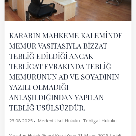
KARARIN MAHKEME KALEMİNDE
MEMUR VASITASIYLA BİZZAT
TEBLİĞ EDİLDİĞİ ANCAK
TEBLİGAT EVRAKINDA TEBLİĞ
MEMURUNUN AD VE SOYADININ
YAZILI OLMADIĞI
ANLAŞILDIĞINDAN YAPILAN
TEBLİĞ USÛLSÜZDÜR.
23.08.2025
Medeni Usul Hukuku
Tebligat Hukuku
Yargıtay Hukuk Genel Kurulu’nun 21 Mayıs 2025 tarihli