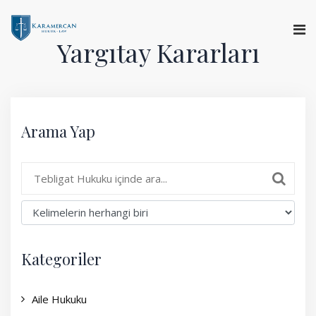
Yargıtay Kararları
Anasayfa
Hakkımızda
Arama Yap
Hizmetlerimiz
Uzman Görüşü
Yargıtay Kararları
Basında Biz
Kategoriler
İletişim
Aile Hukuku