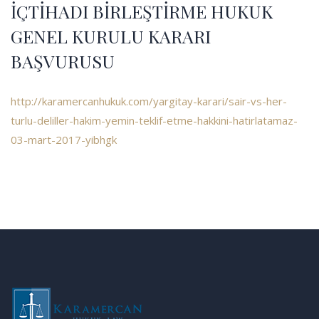
İÇTİHADI BİRLEŞTİRME HUKUK
GENEL KURULU KARARI
BAŞVURUSU
http://karamercanhukuk.com/yargitay-karari/sair-vs-her-
turlu-deliller-hakim-yemin-teklif-etme-hakkini-hatirlatamaz-
03-mart-2017-yibhgk