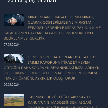
MİRASINDAN FERAGAT EDENİN MİRASÇI
OLARAK GÖSTERİLMESİ VE MİRASTAN
FERAGAT NEDENİYLE MİRAS PAYININ KİME
KALACAĞININ PAYLARI DA GÖSTERİLMEK SURETİYLE
BELİRLENMESİ GEREKİR.
07.05.2026
GENEL KURULDA TOPLANTIYA KATILIP
SMMM RAPORUNA İTİRAZ ETMEYEN
ORTAĞIN DAHA SONRA YK BEYANINDAKİ İMZALARIN YK
ÜYELERİNİN ELİ MAHSULÜ OLMADIĞINI İLERİ SÜRMESİ
TMK 2 HÜKMÜNE AYKIRILIK OLUŞTURUR
06.05.2026
TAŞINMAZ BÜYÜKLÜĞÜ 5403 SAYILI
KANUN’UN 8. MADDESİNDEKİ ASGARİ
TARIMSAL ARAZİ BÜYÜKLÜK MİKTARININ