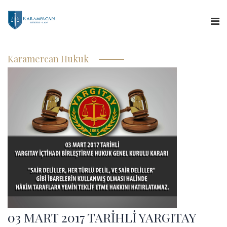
Anasayfa
Karamercan Hukuk
Hakkımızda
Hizmetlerimiz
Uzman Görüşü
Yargıtay Kararları
Basında Biz
İletişim
03 MART 2017 TARİHLİ YARGITAY