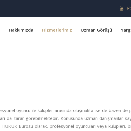
Hakkımızda
Hizmetlerimiz
Uzman Görüşü
Yarg
ofesyonel oyuncu ile kulüpler arasında oluşmakta ise de bazen de 
kları da zarar görebilmektedir. Konusunda uzman danışmanlar say
KUK Bürosu olarak, profesyonel oyuncuları veya kulüpleri, bir b