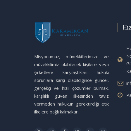
Hız
Ha
No
Misyonumuz; müvekkillerimize ve
Gü
müvekkilimiz olabilecek kişilere veya
K
şirketlere karşılaştıkları hukuki
sorunlara karşı olabildiğince güncel,
in
gerçekçi ve hızlı çözümler bulmak,
Pa
karşılıklı güven ilkesinden taviz
vermeden hukukun gerektirdiği etik
ilkelere bağlı kalmaktır.