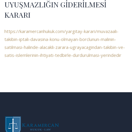
UYUŞMAZLIĞIN GİDERİLMESİ
KARARI
https://karamercanhukuk.com/yargitay-karari/muvazaali-
takibin-iptali-davasina-konu-olmayan-borclunun-malinin-
satilmasi-halinde-alacakli-zarara-ugrayacagindan-takibin-ve-
satis-islemlerinin-ihtiyati-tedbirle-durdurulmasi-yerindedir