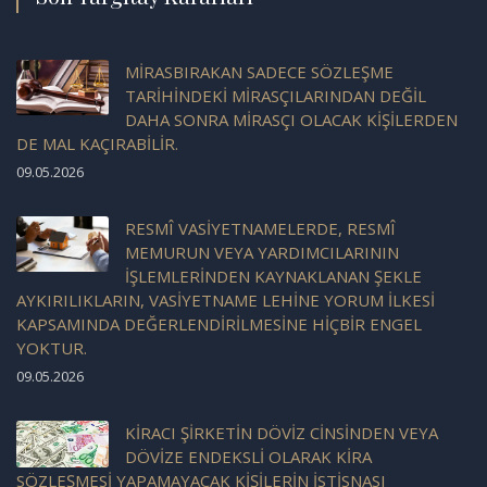
MİRASBIRAKAN SADECE SÖZLEŞME
TARİHİNDEKİ MİRASÇILARINDAN DEĞİL
DAHA SONRA MİRASÇI OLACAK KİŞİLERDEN
DE MAL KAÇIRABİLİR.
09.05.2026
RESMÎ VASİYETNAMELERDE, RESMÎ
MEMURUN VEYA YARDIMCILARININ
İŞLEMLERİNDEN KAYNAKLANAN ŞEKLE
AYKIRILIKLARIN, VASİYETNAME LEHİNE YORUM İLKESİ
KAPSAMINDA DEĞERLENDİRİLMESİNE HİÇBİR ENGEL
YOKTUR.
09.05.2026
KİRACI ŞİRKETİN DÖVİZ CİNSİNDEN VEYA
DÖVİZE ENDEKSLİ OLARAK KİRA
SÖZLEŞMESİ YAPAMAYACAK KİŞİLERİN İSTİSNASI