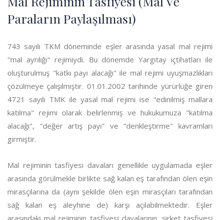
Mal Rejiminin Tasfiyesi (Mal Ve
Paraların Paylaşılması)
743 sayılı TKM döneminde eşler arasında yasal mal rejimi
"mal ayrılığı" rejimiydi. Bu dönemde Yargıtay içtihatları ile
oluşturulmuş "katkı payı alacağı" ile mal rejimi uyuşmazlıkları
çözülmeye çalışılmıştır. 01.01.2002 tarihinde yürürlüğe giren
4721 sayılı TMK ile yasal mal rejimi ise "edinilmiş mallara
katılma" rejimi olarak belirlenmiş ve hukukumuza "katılma
alacağı", "değer artış payı" ve "denkleştirme" kavramları
girmiştir.
Mal rejiminin tasfiyesi davaları genellikle uygulamada eşler
arasında görülmekle birlikte sağ kalan eş tarafından ölen eşin
mirasçılarına da (aynı şekilde ölen eşin mirasçıları tarafından
sağ kalan eş aleyhine de) karşı açılabilmektedir. Eşler
arasındaki mal rejiminin tasfiyesi davalarının, şirket tasfiyesi