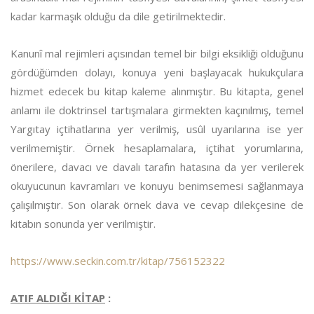
kadar karmaşık olduğu da dile getirilmektedir.
Kanunî mal rejimleri açısından temel bir bilgi eksikliği olduğunu
gördüğümden dolayı, konuya yeni başlayacak hukukçulara
hizmet edecek bu kitap kaleme alınmıştır. Bu kitapta, genel
anlamı ile doktrinsel tartışmalara girmekten kaçınılmış, temel
Yargıtay içtihatlarına yer verilmiş, usûl uyarılarına ise yer
verilmemiştir. Örnek hesaplamalara, içtihat yorumlarına,
önerilere, davacı ve davalı tarafın hatasına da yer verilerek
okuyucunun kavramları ve konuyu benimsemesi sağlanmaya
çalışılmıştır. Son olarak örnek dava ve cevap dilekçesine de
kitabın sonunda yer verilmiştir.
https://www.seckin.com.tr/kitap/756152322
ATIF ALDIĞI KİTAP
: