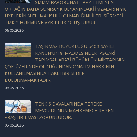
SMMM RAPORUNA İTİRAZ ETMEYEN
ORTAĞIN DAHA SONRA YK BEYANINDAKİ İMZALARIN YK
ÜYELERİNİN ELİ MAHSULÜ OLMADIĞINI İLERİ SÜRMESİ
TMK 2 HÜKMÜNE AYKIRILIK OLUŞTURUR
06.05.2026
TAŞINMAZ BÜYÜKLÜĞÜ 5403 SAYILI
KANUN’UN 8. MADDESİNDEKİ ASGARİ
TARIMSAL ARAZİ BÜYÜKLÜK MİKTARININ
ÇOK ÜZERİNDE OLDUĞUNDAN ÖNALIM HAKKININ
KULLANILMASINDA HAKLI BİR SEBEP
BULUNMAMAKTADIR.
06.05.2026
TENKİS DAVALARINDA TEREKE
MEVCUDUNUN MAHKEMECE RE'SEN
ARAŞTIRILMASI ZORUNLUDUR.
05.05.2026