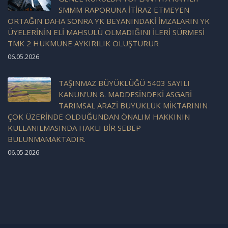
SMMM RAPORUNA İTİRAZ ETMEYEN
ORTAĞIN DAHA SONRA YK BEYANINDAKİ İMZALARIN YK
ÜYELERİNİN ELİ MAHSULÜ OLMADIĞINI İLERİ SÜRMESİ
TMK 2 HÜKMÜNE AYKIRILIK OLUŞTURUR
06.05.2026
TAŞINMAZ BÜYÜKLÜĞÜ 5403 SAYILI
KANUN’UN 8. MADDESİNDEKİ ASGARİ
TARIMSAL ARAZİ BÜYÜKLÜK MİKTARININ
ÇOK ÜZERİNDE OLDUĞUNDAN ÖNALIM HAKKININ
KULLANILMASINDA HAKLI BİR SEBEP
BULUNMAMAKTADIR.
06.05.2026