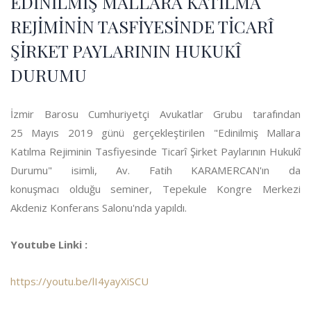
EDİNİLMİŞ MALLARA KATILMA
REJİMİNİN TASFİYESİNDE TİCARÎ
ŞİRKET PAYLARININ HUKUKÎ
DURUMU
İzmir Barosu Cumhuriyetçi Avukatlar Grubu tarafından
25 Mayıs 2019 günü gerçekleştirilen "Edinilmiş Mallara
Katılma Rejiminin Tasfiyesinde Ticarî Şirket Paylarının Hukukî
Durumu" isimli, Av. Fatih KARAMERCAN'ın da
konuşmacı olduğu seminer, Tepekule Kongre Merkezi
Akdeniz Konferans Salonu'nda yapıldı.
Youtube Linki :
https://youtu.be/lI4yayXiSCU