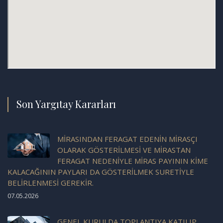
Son Yargıtay Kararları
MİRASINDAN FERAGAT EDENİN MİRASÇI
OLARAK GÖSTERİLMESİ VE MİRASTAN
FERAGAT NEDENİYLE MİRAS PAYININ KİME
KALACAĞININ PAYLARI DA GÖSTERİLMEK SURETİYLE
BELİRLENMESİ GEREKİR.
07.05.2026
GENEL KURULDA TOPLANTIYA KATILIP