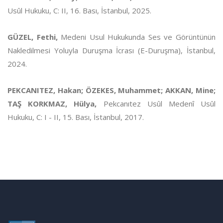
Usûl Hukuku, C: II, 16. Bası, İstanbul, 2025.
GÜZEL, Fethi,
Medeni Usul Hukukunda Ses ve Görüntünün
Nakledilmesi Yoluyla Duruşma İcrası (E-Duruşma), İstanbul,
2024.
PEKCANITEZ, Hakan; ÖZEKES, Muhammet; AKKAN, Mine;
TAŞ KORKMAZ, Hülya,
Pekcanıtez Usûl Medenî Usûl
Hukuku, C: I - II, 15. Bası, İstanbul, 2017.