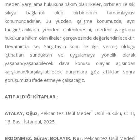
medenî yargılama hukukuna hâkim olan ilkeler, birbirleri ile sıkı
sıkıya bağlantılı olup birbirlerinin tamamlayıcısı
konumundadırlar. Bu yüzden, çalışma konumuzda, aynı
tanığın/tanıkların yeniden dinlenilmesini, medenî yargılama
hukukuna hâkim olan ilkeler çerçevesinde değerlendirilecektir.
Devamında ise, Yargıtay’ın konu ile ilgili vermiş olduğu
içtihatları sunduktan ve uygulamaya yönelik olarak
yaşanan/yaşanabilecek dava konusu olaylar açısından
karşılanan/karşılaşılabilecek durumlara göz attıktan sonra
görüşümüzü ifade etmeye çalışacağız.
ATIF ALDIĞI KİTAPLAR
:
ATALAY, Oğuz,
Pekcanıtez Usûl Medenî Usûl Hukuku, C: III,
16. Bası, İstanbul, 2025.
ERDÖNMEZ, Güray; BOLAYIR, Nur,
Pekcanıtez Usûl Medenî