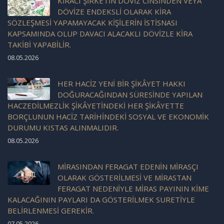
KİRACI ŞİRKETİN DÖVİZ CİNSİNDEN VEYA
DÖVİZE ENDEKSLİ OLARAK KİRA
SÖZLEŞMESİ YAPAMAYACAK KİŞİLERİN İSTİSNASI
KAPSAMINDA OLUP DAVACI ALACAKLI DÖVİZLE KİRA
TAKİBİ YAPABİLİR.
08.05.2026
HER HACİZ YENİ BİR ŞİKÂYET HAKKI
DOĞURACAĞINDAN SÜRESİNDE YAPILAN
HACZEDİLMEZLİK ŞİKÂYETİNDEKİ HER ŞİKÂYETTE
BORÇLUNUN HACİZ TARİHİNDEKİ SOSYAL VE EKONOMİK
DURUMU KISTAS ALINMALIDIR.
08.05.2026
MİRASINDAN FERAGAT EDENİN MİRASÇI
OLARAK GÖSTERİLMESİ VE MİRASTAN
FERAGAT NEDENİYLE MİRAS PAYININ KİME
KALACAĞININ PAYLARI DA GÖSTERİLMEK SURETİYLE
BELİRLENMESİ GEREKİR.
07.05.2026