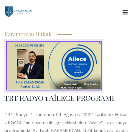
Anasayfa
Karamercan Hukuk
Hakkımızda
Hizmetlerimiz
Uzman Görüşü
Yargıtay Kararları
TRT RADYO 1 AİLECE PROGRAMI
Basında Biz
TRT Radyo 1 kanalında 04 Ağustos 2022 tarihinde Hakan
İletişim
URGANCI'nın sunumu ile gerçekleştirilen "Ailece" isimli radyo
programında, Av. Fatih KARAMERCAN, LL.M. konuşmacı olmuş