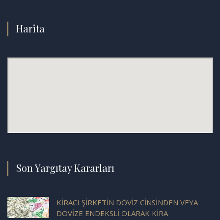
Harita
Son Yargıtay Kararları
KİRACI ŞİRKETİN DÖVİZ CİNSİNDEN VEYA
DÖVİZE ENDEKSLİ OLARAK KİRA