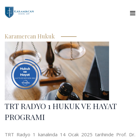
Anasayfa
Karamercan Hukuk
Hakkımızda
Hizmetlerimiz
Uzman Görüşü
Yargıtay Kararları
TRT RADYO 1 HUKUK VE HAYAT
Basında Biz
PROGRAMI
İletişim
TRT Radyo 1 kanalında 14 Ocak 2025 tarihinde Prof. Dr.