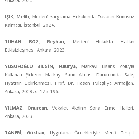
Ankara, 2025.
IŞIK, Melih,
Medenî Yargılama Hukukunda Davanın Konusuz
Kalması, İstanbul, 2024.
TUHAN BOZ, Reyhan,
Medenî Hukukta Hakkın
Etkisizleşmesi, Ankara, 2023.
YUSUFOĞLU BİLGİN, Fülürya,
Markayı Lisans Yoluyla
Kullanan Şirketin Markayı Satın Alması Durumunda Satış
Fiyatının Belirlenmesi, Prof. Dr. Hasan Pulaşlı'ya Armağan,
Ankara, 2023, s. 175-196.
YILMAZ, Onurcan,
Vekalet Akdinin Sona Erme Halleri,
Ankara, 2023.
TANERİ, Gökhan,
Uygulama Örnekleriyle Menfi Tespit