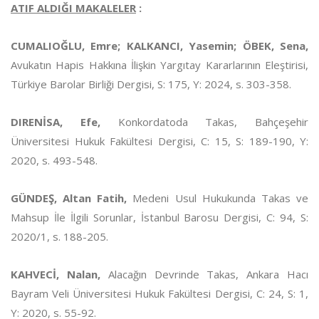
ATIF ALDIĞI MAKALELER
:
CUMALIOĞLU, Emre; KALKANCI, Yasemin; ÖBEK, Sena,
Avukatın Hapis Hakkına İlişkin Yargıtay Kararlarının Eleştirisi,
Türkiye Barolar Birliği Dergisi, S: 175, Y: 2024, s. 303-358.
DIRENİSA, Efe,
Konkordatoda Takas, Bahçeşehir
Üniversitesi Hukuk Fakültesi Dergisi, C: 15, S: 189-190, Y:
2020, s. 493-548.
GÜNDEŞ, Altan Fatih,
Medeni Usul Hukukunda Takas ve
Mahsup İle İlgili Sorunlar, İstanbul Barosu Dergisi, C: 94, S:
2020/1, s. 188-205.
KAHVECİ, Nalan,
Alacağın Devrinde Takas, Ankara Hacı
Bayram Veli Üniversitesi Hukuk Fakültesi Dergisi, C: 24, S: 1,
Y: 2020, s. 55-92.