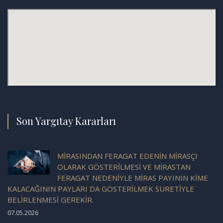
Son Yargıtay Kararları
MİRASINDAN FERAGAT EDENİN MİRASÇI
OLARAK GÖSTERİLMESİ VE MİRASTAN
FERAGAT NEDENİYLE MİRAS PAYININ KİME
KALACAĞININ PAYLARI DA GÖSTERİLMEK SURETİYLE
BELİRLENMESİ GEREKİR.
07.05.2026