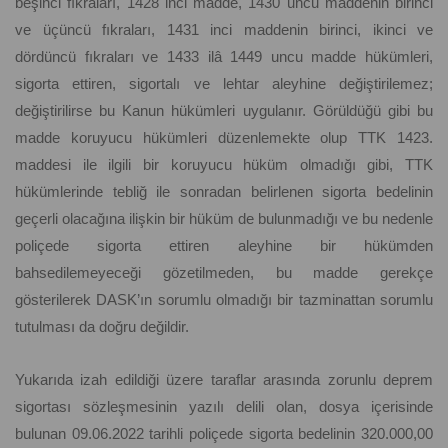
beşinci fıkraları, 1428 inci madde, 1430 uncu maddenin birinci
ve üçüncü fıkraları, 1431 inci maddenin birinci, ikinci ve
dördüncü fıkraları ve 1433 ilâ 1449 uncu madde hükümleri,
sigorta ettiren, sigortalı ve lehtar aleyhine değiştirilemez;
değiştirilirse bu Kanun hükümleri uygulanır. Görüldüğü gibi bu
madde koruyucu hükümleri düzenlemekte olup TTK 1423.
maddesi ile ilgili bir koruyucu hüküm olmadığı gibi, TTK
hükümlerinde tebliğ ile sonradan belirlenen sigorta bedelinin
geçerli olacağına ilişkin bir hüküm de bulunmadığı ve bu nedenle
poliçede sigorta ettiren aleyhine bir hükümden
bahsedilemeyeceği gözetilmeden, bu madde gerekçe
gösterilerek DASK’ın sorumlu olmadığı bir tazminattan sorumlu
tutulması da doğru değildir.
Yukarıda izah edildiği üzere taraflar arasında zorunlu deprem
sigortası sözleşmesinin yazılı delili olan, dosya içerisinde
bulunan 09.06.2022 tarihli poliçede sigorta bedelinin 320.000,00