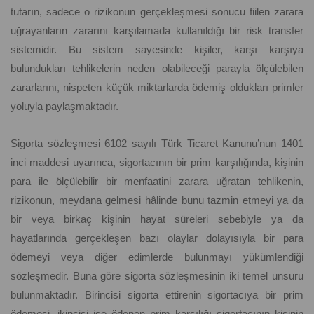
tutarın, sadece o rizikonun gerçekleşmesi sonucu fiilen zarara
uğrayanların zararını karşılamada kullanıldığı bir risk transfer
sistemidir. Bu sistem sayesinde kişiler, karşı karşıya
bulundukları tehlikelerin neden olabileceği parayla ölçülebilen
zararlarını, nispeten küçük miktarlarda ödemiş oldukları primler
yoluyla paylaşmaktadır.
Sigorta sözleşmesi 6102 sayılı Türk Ticaret Kanunu’nun 1401
inci maddesi uyarınca, sigortacının bir prim karşılığında, kişinin
para ile ölçülebilir bir menfaatini zarara uğratan tehlikenin,
rizikonun, meydana gelmesi hâlinde bunu tazmin etmeyi ya da
bir veya birkaç kişinin hayat süreleri sebebiyle ya da
hayatlarında gerçekleşen bazı olaylar dolayısıyla bir para
ödemeyi veya diğer edimlerde bulunmayı yükümlendiği
sözleşmedir. Buna göre sigorta sözleşmesinin iki temel unsuru
bulunmaktadır. Birincisi sigorta ettirenin sigortacıya bir prim
ödemesi, ikincisi ise ödenen prim karşılığı sigortacının kişinin