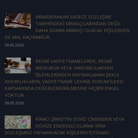
MİRASBIRAKAN SADECE SÖZLEŞME
TARİHİNDEKİ MİRASÇILARINDAN DEĞİL
DAHA SONRA MİRASÇI OLACAK KİŞİLERDEN
DE MAL KAÇIRABİLİR.
09.05.2026
RESMÎ VASİYETNAMELERDE, RESMÎ
MEMURUN VEYA YARDIMCILARININ
İŞLEMLERİNDEN KAYNAKLANAN ŞEKLE
AYKIRILIKLARIN, VASİYETNAME LEHİNE YORUM İLKESİ
KAPSAMINDA DEĞERLENDİRİLMESİNE HİÇBİR ENGEL
YOKTUR.
09.05.2026
KİRACI ŞİRKETİN DÖVİZ CİNSİNDEN VEYA
DÖVİZE ENDEKSLİ OLARAK KİRA
SÖZLEŞMESİ YAPAMAYACAK KİŞİLERİN İSTİSNASI