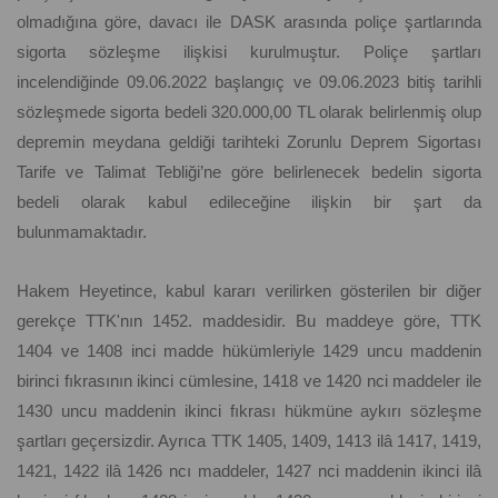
olmadığına göre, davacı ile DASK arasında poliçe şartlarında
sigorta sözleşme ilişkisi kurulmuştur. Poliçe şartları
incelendiğinde 09.06.2022 başlangıç ve 09.06.2023 bitiş tarihli
sözleşmede sigorta bedeli 320.000,00 TL olarak belirlenmiş olup
depremin meydana geldiği tarihteki Zorunlu Deprem Sigortası
Tarife ve Talimat Tebliği’ne göre belirlenecek bedelin sigorta
bedeli olarak kabul edileceğine ilişkin bir şart da
bulunmamaktadır.
Hakem Heyetince, kabul kararı verilirken gösterilen bir diğer
gerekçe TTK'nın 1452. maddesidir. Bu maddeye göre, TTK
1404 ve 1408 inci madde hükümleriyle 1429 uncu maddenin
birinci fıkrasının ikinci cümlesine, 1418 ve 1420 nci maddeler ile
1430 uncu maddenin ikinci fıkrası hükmüne aykırı sözleşme
şartları geçersizdir. Ayrıca TTK 1405, 1409, 1413 ilâ 1417, 1419,
1421, 1422 ilâ 1426 ncı maddeler, 1427 nci maddenin ikinci ilâ