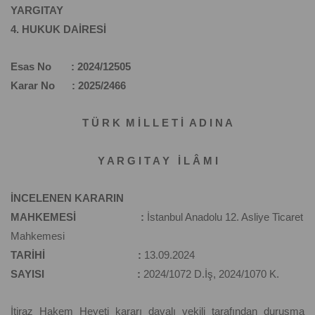
YARGITAY
4. HUKUK DAİRESİ
Esas No : 2024/12505
Karar No : 2025/2466
T Ü R K M İ L L E T İ A D I N A
Y A R G I T A Y İ L Â M I
İNCELENEN KARARIN
MAHKEMESİ :
İstanbul Anadolu 12. Asliye Ticaret
Mahkemesi
TARİHİ :
13.09.2024
SAYISI :
2024/1072 D.İş, 2024/1070 K.
İtiraz Hakem Heyeti kararı davalı vekili tarafından duruşma