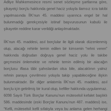
Adliye Mahkemesince resmi senet sözleşme şartlarına göre,
şikayetçi borçlu hakkında genel haciz yoluyla ilamsız icra takibi
yapılmasında İİK'nun 45. maddesi uyarınca engel bir hal
bulunmadığı gerekçesiyle istinaf başvurusunun kabulü ile
şikayetin reddine karar verildiği anlaşılmaktadır.
İİK'nun 45. maddesi, asıl borçlular ile ilgili olarak düzenlenmiş
olup, alacağı rehinle temin edilen bir kimsenin “rehni veren”
hakkında doğrudan doğruya genel haciz yolu ile takibe
geçmesini önlemekte ve rehinle temin edilmiş bir alacağın
borçlusu iflasa tâbi şahıslardan olsa bile, alacaklının yalnız
rehnin paraya çevrilmesi yoluyla takip yapabileceğine ilişkin
bulunmaktadır. Bir diğer anlatımla İİK'nun 45. maddesi, asıl
borçlu için getirilmiş bir kural olup, kefiller hakkında uygulanmaz.
6098 Sayılı Türk Borçlar Kanunu'nun müteselsil kefalet başlıklı
586. maddesinde (eski Borçlar Kanunu'nun 487. maddesi) ise,
“Kefil, müteselsil kefil sıfatıyla veya bu anlama gelen herhangi