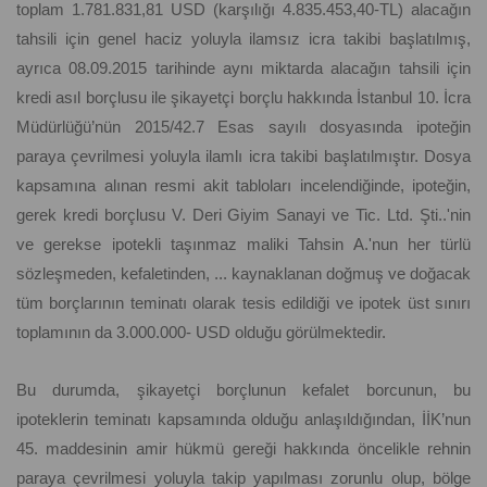
toplam 1.781.831,81 USD (karşılığı 4.835.453,40-TL) alacağın
tahsili için genel haciz yoluyla ilamsız icra takibi başlatılmış,
ayrıca 08.09.2015 tarihinde aynı miktarda alacağın tahsili için
kredi asıl borçlusu ile şikayetçi borçlu hakkında İstanbul 10. İcra
Müdürlüğü’nün 2015/42.7 Esas sayılı dosyasında ipoteğin
paraya çevrilmesi yoluyla ilamlı icra takibi başlatılmıştır. Dosya
kapsamına alınan resmi akit tabloları incelendiğinde, ipoteğin,
gerek kredi borçlusu V. Deri Giyim Sanayi ve Tic. Ltd. Şti..'nin
ve gerekse ipotekli taşınmaz maliki Tahsin A.'nun her türlü
sözleşmeden, kefaletinden, ... kaynaklanan doğmuş ve doğacak
tüm borçlarının teminatı olarak tesis edildiği ve ipotek üst sınırı
toplamının da 3.000.000- USD olduğu görülmektedir.
Bu durumda, şikayetçi borçlunun kefalet borcunun, bu
ipoteklerin teminatı kapsamında olduğu anlaşıldığından, İİK’nun
45. maddesinin amir hükmü gereği hakkında öncelikle rehnin
paraya çevrilmesi yoluyla takip yapılması zorunlu olup, bölge