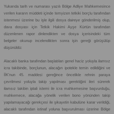
Yukarıda tarih ve numarası yazılı Bölge Adliye Mahkemesince
verilen kararın müddeti içinde temyizen tetkiki borçlu tarafından
istenmesi üzerine bu işle ilgili dosya daireye gönderilmiş olup,
dava dosyası için Tetkik Hakimi Ayşe Kürtün tarafından
düzenlenen rapor dinlendikten ve dosya içerisindeki tüm
belgeler okunup incelendikten sonra işin gereği görüşülüp
düşünüldü:
Alacaklı banka tarafından başlatılan genel haciz yoluyla ilamsız
icra takibinde, borçlunun, alacağın ipotekle temin edildiğini ve
İİK'nun 45. maddesi gereğince öncelikle rehnin paraya
çevrilmesi yoluyla takip yapılması gerektiğini ileri sürerek
ilamsız takibin iptali istemi ile icra mahkemesine başvurduğu,
mahkemece, alacağa yönelik verilen bono yönünden takip
yapılamayacağı gerekçesi ile şikayetin kabulüne karar verildiği,
alacaklı tarafından istinaf yoluna başvurulması üzerine Bölge