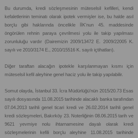
Bu durumda, kredi sözleşmesinin müteselsil kefilleri, kendi
kefaletlerinin teminatı olarak ipotek vermişler ise, bu halde asıl
borçlu gibi haklarında öncelikle İİK'nun 45. maddesinde
öngörülen rehnin paraya çevrilmesi yolu ile takip yapılması
zorunluluğu vardır (Dairemizin 2009/13472 E. 2009/22005 K.
sayılı ve 2010/3174 E., 2010/15516 K. sayılı içtihatları).
Diğer taraftan alacağın ipotekle karşılanmayan kısmı için
müteselsil kefil aleyhine genel haciz yolu ile takip yapılabilir.
Somut olayda, İstanbul 33. İcra Müdürlüğü’nün 2015/20.73 Esas
sayılı dosyasında 11.08.2015 tarihinde alacaklı banka tarafından
07.04.2013 tarihli genel ticari kredi ve 26.02.2014 tarihli genel
kredi sözleşmeleri, Bakırköy 23. Noterliğinin 08.06.2015 tarih ve
9621 yevmiye nolu ihtarnamesine dayalı olarak kredi
sözleşmelerinin kefili borçlu aleyhine 11.08.2015 tarihinde