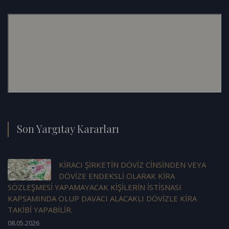
Son Yargıtay Kararları
KİRACI ŞİRKETİN DÖVİZ CİNSİNDEN VEYA
DÖVİZE ENDEKSLİ OLARAK KİRA
SÖZLEŞMESİ YAPAMAYACAK KİŞİLERİN İSTİSNASI
KAPSAMINDA OLUP DAVACI ALACAKLI DÖVİZLE KİRA
TAKİBİ YAPABİLİR.
08.05.2026