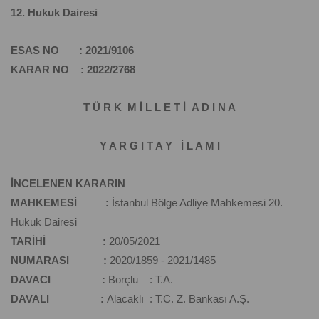
12. Hukuk Dairesi
ESAS NO : 2021/9106
KARAR NO : 2022/2768
T Ü R K M İ L L E T İ A D I N A
Y A R G I T A Y İ L A M I
İNCELENEN KARARIN
MAHKEMESİ :
İstanbul Bölge Adliye Mahkemesi 20.
Hukuk Dairesi
TARİHİ :
20/05/2021
NUMARASI :
2020/1859 - 2021/1485
DAVACI :
Borçlu : T.A.
DAVALI :
Alacaklı : T.C. Z. Bankası A.Ş.