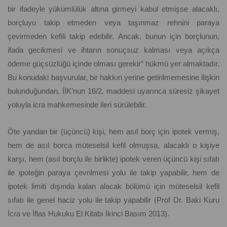
bir ifadeyle yükümlülük altına girmeyi kabul etmişse alacaklı,
borçluyu takip etmeden veya taşınmaz rehnini paraya
çevirmeden kefili takip edebilir. Ancak, bunun için borçlunun,
ifada gecikmesi ve ihtarın sonuçsuz kalması veya açıkça
ödeme güçsüzlüğü içinde olması gerekir” hükmü yer almaktadır.
Bu konudaki başvurular, bir hakkın yerine getirilmemesine ilişkin
bulunduğundan, İİK’nun 16/2. maddesi uyarınca süresiz şikayet
yoluyla icra mahkemesinde ileri sürülebilir.
Öte yandan bir (üçüncü) kişi, hem asıl borç için ipotek vermiş,
hem de asıl borca müteselsil kefil olmuşsa, alacaklı o kişiye
karşı, hem (asıl borçlu ile birlikte) ipotek veren üçüncü kişi sıfatı
ile ipoteğin paraya çevrilmesi yolu ile takip yapabilir, hem de
ipotek limiti dışında kalan alacak bölümü için müteselsil kefil
sıfatı ile genel haciz yolu ile takip yapabilir (Prof Dr. Baki Kuru
İcra ve İflas Hukuku El Kitabı İkinci Basım 2013).