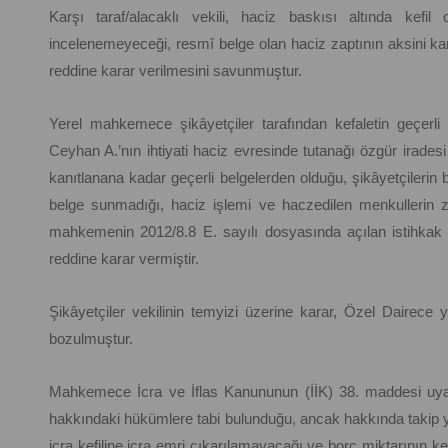
Karşı taraf/alacaklı vekili, haciz baskısı altında kefi
incelenemeyeceği, resmî belge olan haciz zaptının aksini kan
reddine karar verilmesini savunmuştur.
Yerel mahkemece şikâyetçiler tarafından kefaletin geçerli
Ceyhan A.’nın ihtiyati haciz evresinde tutanağı özgür iradesi 
kanıtlanana kadar geçerli belgelerden olduğu, şikâyetçilerin 
belge sunmadığı, haciz işlemi ve haczedilen menkullerin zilye
mahkemenin 2012/8.8 E. sayılı dosyasında açılan istihkak 
reddine karar vermiştir.
Şikâyetçiler vekilinin temyizi üzerine karar, Özel Dairece
bozulmuştur.
Mahkemece İcra ve İflas Kanununun (İİK) 38. maddesi uyarınc
hakkındaki hükümlere tabi bulunduğu, ancak hakkında takip y
icra kefiline icra emri çıkarılamayacağı ve borç miktarının ke