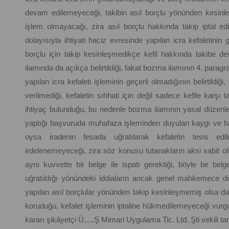
devam edilemeyeceği, takibin asıl borçlu yönünden kesinleşm
işlem olmayacağı, zira asıl borçlu hakkında takip iptal e
dolayısıyla ihtiyati haciz evresinde yapılan icra kefaletinin
borçlu için takip kesinleşmedikçe kefil hakkında takibe
ilamında da açıkça belirtildiği, fakat bozma ilamının 4. para
yapılan icra kefaleti işleminin geçerli olmadığının belirtild
verilmediği, kefaletin sıhhati için değil sadece kefile karşı 
ihtiyaç bulunduğu, bu nedenle bozma ilamının yasal düzen
yaptığı başvuruda muhafaza işleminden duyulan kaygı ve baskı 
oysa iradenin fesada uğratılarak kefaletin tesis edi
irdelenemeyeceği, zira söz konusu tutanakların aksi sabit ol
aynı kuvvette bir belge ile ispatı gerektiği, böyle bir bel
uğratıldığı yönündeki iddiaların ancak genel mahkemece de
yapılan asıl borçlular yönünden takip kesinleşmemiş olsa dah
koruduğu, kefalet işleminin iptaline hükmedilemeyeceği vurg
kararı şikâyetçi Ü.....Ş Mimari Uygulama Tic. Ltd. Şti vekili ta