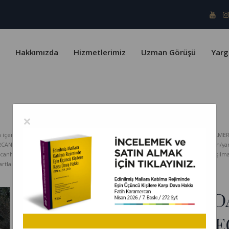
Hakkımızda
Hizmetlerimiz
Uzman Görüşü
Yarg
×
erik telif yasaları ve Türk Patent Enstitüsü kapsamında koruma altındadır. KARAMER
ERCAN HUKUK Bürosu hiçbir sorumluluk kabul etmez. www.karamercanhukuk.com/yargitay
rcanhukuk.com internet adresinden alındığı belirtilmeksizin kopyalanması, paylaşı
tlarını kabul etmiş sayılırsınız.
ASIL BORÇLU HAKKIND
KESİNLEŞMEMESİ SADEC