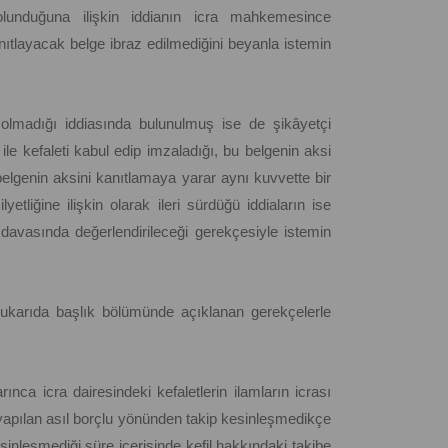
l olunduğuna ilişkin iddianın icra mahkemesince
ıtlayacak belge ibraz edilmediğini beyanla istemin
 olmadığı iddiasında bulunulmuş ise de şikâyetçi
ile kefaleti kabul edip imzaladığı, bu belgenin aksi
belgenin aksini kanıtlamaya yarar aynı kuvvette bir
tliğine ilişkin olarak ileri sürdüğü iddiaların ise
davasında değerlendirileceği gerekçesiyle istemin
 yukarıda başlık bölümünde açıklanan gerekçelerle
a icra dairesindeki kefaletlerin ilamların icrası
apılan asıl borçlu yönünden takip kesinleşmedikçe
sinleşmediği süre içerisinde kefil hakkındaki takibe