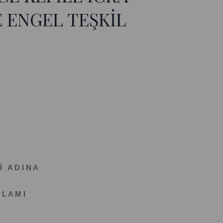
 ENGEL TEŞKİL
İ A D I N A
 L A M I