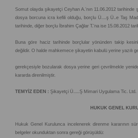
Somut olayda şikayetçi Ceyhan A.'nın 11.06.2012 tarihinde ş
dosya borcuna icra kefili olduğu, borçlu Ü....ş Ü..e Taş Ma
tarihinde, diğer borçlu İbrahim Çağlar T.'na ise 15.08.2012 tarihi
Buna göre haciz tarihinde borçlular yönünden takip kesinl
değildir. O halde mahkemece şikayetin kabulü yerine yazılı ger
gerekçesiyle bozularak dosya yerine geri çevrilmekle yen
kararda direnilmiştir.
TEMYİZ EDEN :
Şikayetçi Ü.....Ş Mimari Uygulama Tic. Ltd. Ş
HUKUK GENEL KURU
Hukuk Genel Kurulunca incelenerek direnme kararının süre
belgeler okunduktan sonra gereği görüşüldü: