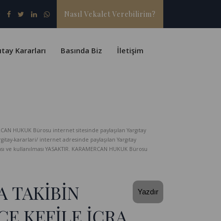
Nasıl Vekalet Verebilirim?
ıtay Kararları
Basında Biz
İletişim
CAN HUKUK Bürosu internet sitesinde paylaşılan Yargıtay
-kararlari/ internet adresinde paylaşılan Yargıtay
lması ve kullanılması YASAKTIR. KARAMERCAN HUKUK Bürosu
A TAKİBİN
Yazdır
E KEFİLE İCRA