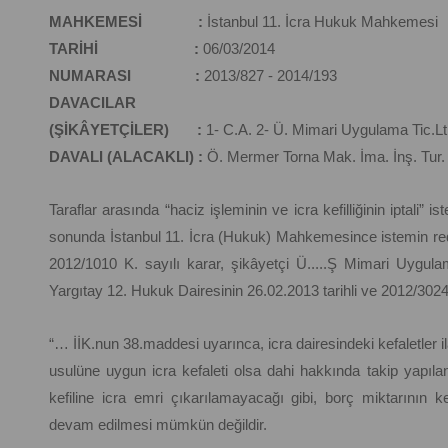
MAHKEMESİ :
İstanbul 11. İcra Hukuk Mahkemesi
TARİHİ :
06/03/2014
NUMARASI :
2013/827 - 2014/193
DAVACILAR
(ŞİKÂYETÇİLER) :
1- C.A. 2- Ü. Mimari Uygulama Tic.Lti.
DAVALI (ALACAKLI) :
Ö. Mermer Torna Mak. İma. İnş. Tur. Na
Taraflar arasında “haciz işleminin ve icra kefilliğinin iptali”
sonunda İstanbul 11. İcra (Hukuk) Mahkemesince istemin reddi
2012/1010 K. sayılı karar, şikâyetçi Ü.....Ş Mimari Uygulam
Yargıtay 12. Hukuk Dairesinin 26.02.2013 tarihli ve 2012/30245
“… İİK.nun 38.maddesi uyarınca, icra dairesindeki kefaletler i
usulüne uygun icra kefaleti olsa dahi hakkında takip yapıla
kefiline icra emri çıkarılamayacağı gibi, borç miktarının 
devam edilmesi mümkün değildir.