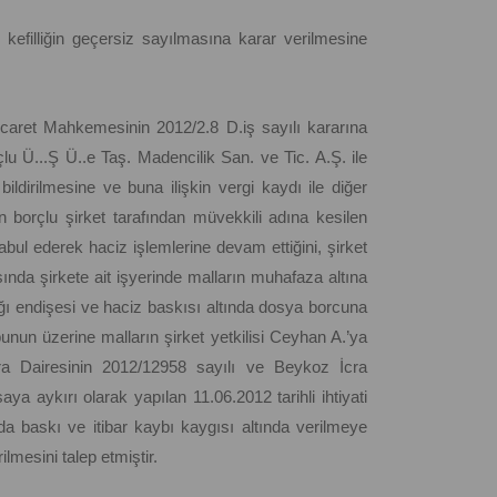
n kefilliğin geçersiz sayılmasına karar verilmesine
 Ticaret Mahkemesinin 2012/2.8 D.iş sayılı kararına
lu Ü...Ş Ü..e Taş. Madencilik San. ve Tic. A.Ş. ile
ildirilmesine ve buna ilişkin vergi kaydı ile diğer
 borçlu şirket tarafından müvekkili adına kesilen
kabul ederek haciz işlemlerine devam ettiğini, şirket
asında şirkete ait işyerinde malların muhafaza altına
ağı endişesi ve haciz baskısı altında dosya borcuna
un üzerine malların şirket yetkilisi Ceyhan A.’ya
İcra Dairesinin 2012/12958 sayılı ve Beykoz İcra
ya aykırı olarak yapılan 11.06.2012 tarihli ihtiyati
nda baskı ve itibar kaybı kaygısı altında verilmeye
lmesini talep etmiştir.