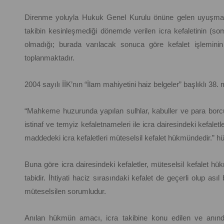
Direnme yoluyla Hukuk Genel Kurulu önüne gelen uyuşmazl
takibin kesinleşmediği dönemde verilen icra kefaletinin (so
olmadığı; burada varılacak sonuca göre kefalet işleminin 
toplanmaktadır.
2004 sayılı İİK’nın “İlam mahiyetini haiz belgeler” başlıklı 38
“Mahkeme huzurunda yapılan sulhlar, kabuller ve para borcu i
istinaf ve temyiz kefaletnameleri ile icra dairesindeki kefalet
maddedeki icra kefaletleri müteselsil kefalet hükmündedir.” 
Buna göre icra dairesindeki kefaletler, müteselsil kefalet h
tabidir. İhtiyati haciz sırasındaki kefalet de geçerli olup asıl
müteselsilen sorumludur.
Anılan hükmün amacı, icra takibine konu edilen ve anınd