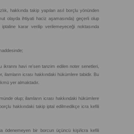
ık, hakkında takip yapılan asıl borçlu yönünden
mut olayda ihtiyati haciz aşamasında) geçerli olup
iptaline karar verilip verilemeyeceği noktasında
. maddesinde;
krarını havi re'sen tanzim edilen noter senetleri,
ler, ilamların icrası hakkındaki hükümlere tabidir. Bu
hükmü yer almaktadır.
ükmünde olup; ilamların icrası hakkındaki hükümlere
 borçlu hakkındaki takip iptal edilmedikçe icra kefili
a ödenemeyen bir borcun üçüncü kişi/icra kefili