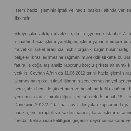
İstem haciz işleminin iptali ve haciz baskısı altında verile
ilişkindir.
Şikâyetçiler vekili, müvekkili şirketin işyerinde İstanbul 7.
istinaden haciz işlemi yapıldığını, işlemi yapan memura borç
müvekkili şirket arasında hiçbir organik bağın bulunmadığı b
belgeler ibraz edilmesine rağmen müvekkili şirkette bulunan
fatura ile doğal taş analiz raporunu borçlu şirkete ait evrak 
yetkilisi Ceyhan A.’nın da 11.06.2012 tarihli haciz işlemi sır
alınmasının şirketin ticarî itibarının zedelenmesine yol açac
hem şahsı hem de şirket nam ve hesabına kefil olduğunu, bun
yediemin olarak bırakıldığını ileri sürerek İstanbul 18. 
Dairesinin 2012/2..4 talimat sayılı dosyaları kapsamında yasa
haciz işleminin iptali ve kaldırılmasına, haciz işlemi sırası
mecbur kalınan icra kefilliğinin geçersiz sayılmasına karar veri