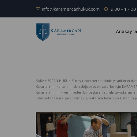
info@karamercanhukuk.com
9:00 - 17:00
Anasayfa
KARAMERCAN HUKUK Bürosu internet sitesinde yayınlanan tüm iç
Kararları’nın kullanımından doğabilecek zararlar için KARAM
Kararları’nın link verilmeden bir başka anlatımla www.karame
internet sitesini ziyaret etmekle, yukarıda belirtilen kullanım şar