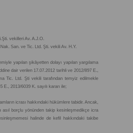
Şti. vekilleri Av. A.J.O.
k. San. ve Tic. Ltd. Şti. vekili Av. H.Y.
 istemiyle yapılan şikâyetten dolayı yapılan yargılama
ne dair verilen 17.07.2012 tarihli ve 2012/897 E.,
a Tic. Ltd. Şti vekili tarafından temyiz edilmekle
 E., 2013/6039 K. sayılı kararı ile;
lamların icrası hakkındaki hükümlere tabidir. Ancak,
n asıl borçlu yönünden takip kesinleşmedikçe icra
kesinleşmemesi halinde de kefil hakkındaki takibe