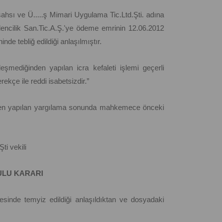
ahsı ve Ü.....ş Mimari Uygulama Tic.Ltd.Şti. adına
dencilik San.Tic.A.Ş.'ye ödeme emrinin 12.06.2012
nde tebliğ edildiği anlaşılmıştır.
eşmediğinden yapılan icra kefaleti işlemi geçerli
ekçe ile reddi isabetsizdir.”
iden yapılan yargılama sonunda mahkemece önceki
ti vekili
LU KARARI
sinde temyiz edildiği anlaşıldıktan ve dosyadaki