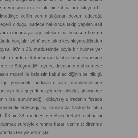
emesinin icra kefaletinin sıhhatini etkileyen bir
dilmedikçe kefilin sorumluluğunun devam edeceği,
 geçerli olduğu, sadece hakkında takip yapılan asıl
 devam olunamayacağı, nitekim bu hususun bozma
grafında borçlular yönünden takip kesinleşmediğinden
iği, oysa İİK’nın 38. maddesinde böyle bir hükme yer
takibin sürdürülebilmesi için takibin kesinleşmesine
leme ile örtüşmediği; ayrıca davacının mahkemeye
nedeni ile kefaletin kabul edildiğinin belirtildiği,
ldiği yönündeki iddiaların icra mahkemesince
uncaya dek geçerli belgelerden olduğu, aksinin ise
genin ise sunulmadığı, dolayısıyla iradenin fesada
ğerlendirilebileceği, bu kapsamda hakkında takip
i İİK’nın 38. maddesi gereğince kefaletin sıhhatini
ulanmak suretiyle direnme kararı verilmiş; direnme
rafından temyiz edilmiştir.