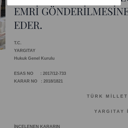
EMRİ GÖNDERİLMESİNE
EDER.
T.C.
YARGITAY
Hukuk Genel Kurulu
ESAS NO : 2017/12-733
KARAR NO : 2018/1821
T Ü R K M İ L L E T 
Y A R G I T A Y İ
İNCELENEN KARARIN