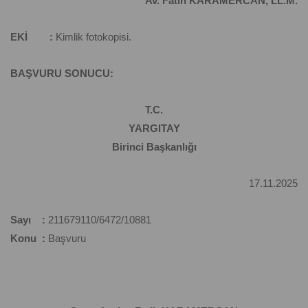
Av. Fatih KARAMERCAN, LL.M.
EKİ :
Kimlik fotokopisi.
BAŞVURU SONUCU:
T.C.
YARGITAY
Birinci Başkanlığı
17.11.2025
Sayı :
211679110/6472/10881
Konu :
Başvuru