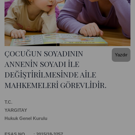
ÇOCUĞUN SOYADININ
Yazdır
ANNENİN SOYADI İLE
DEĞİŞTİRİLMESİNDE AİLE
MAHKEMELERİ GÖREVLİDİR.
T.C.
YARGITAY
Hukuk Genel Kurulu
ESAS NO : 2015/18-3257