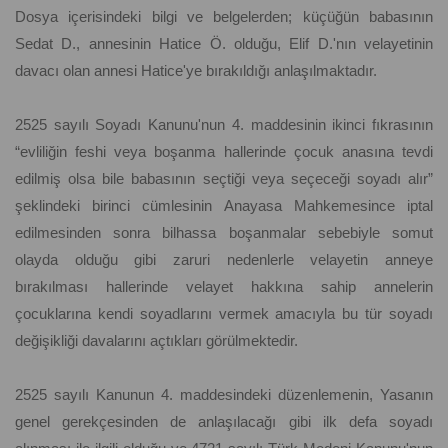
Dosya içerisindeki bilgi ve belgelerden; küçüğün babasının
Sedat D., annesinin Hatice Ö. olduğu, Elif D.'nın velayetinin
davacı olan annesi Hatice'ye bırakıldığı anlaşılmaktadır.
2525 sayılı Soyadı Kanunu'nun 4. maddesinin ikinci fıkrasının
“evliliğin feshi veya boşanma hallerinde çocuk anasına tevdi
edilmiş olsa bile babasının seçtiği veya seçeceği soyadı alır”
şeklindeki birinci cümlesinin Anayasa Mahkemesince iptal
edilmesinden sonra bilhassa boşanmalar sebebiyle somut
olayda olduğu gibi zaruri nedenlerle velayetin anneye
bırakılması hallerinde velayet hakkına sahip annelerin
çocuklarına kendi soyadlarını vermek amacıyla bu tür soyadı
değişikliği davalarını açtıkları görülmektedir.
2525 sayılı Kanunun 4. maddesindeki düzenlemenin, Yasanın
genel gerekçesinden de anlaşılacağı gibi ilk defa soyadı