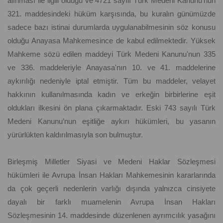
alınması ile ilgili olduğu ve 4721 sayılı Türk Medeni Kanunu'nun
321. maddesindeki hüküm karşısında, bu kuralın günümüzde
sadece bazı istinai durumlarda uygulanabilmesinin söz konusu
olduğu Anayasa Mahkemesince de kabul edilmektedir. Yüksek
Mahkeme sözü edilen maddeyi Türk Medeni Kanunu'nun 335
ve 336. maddeleriyle Anayasa'nın 10. ve 41. maddelerine
aykırılığı nedeniyle iptal etmiştir. Tüm bu maddeler, velayet
hakkının kullanılmasında kadın ve erkeğin birbirlerine eşit
oldukları ilkesini ön plana çıkarmaktadır. Eski 743 sayılı Türk
Medeni Kanunu’nun eşitliğe aykırı hükümleri, bu yasanın
yürürlükten kaldırılmasıyla son bulmuştur.
Birleşmiş Milletler Siyasi ve Medeni Haklar Sözleşmesi
hükümleri ile Avrupa İnsan Hakları Mahkemesinin kararlarında
da çok geçerli nedenlerin varlığı dışında yalnızca cinsiyete
dayalı bir farklı muamelenin Avrupa İnsan Hakları
Sözleşmesinin 14. maddesinde düzenlenen ayrımcılık yasağını