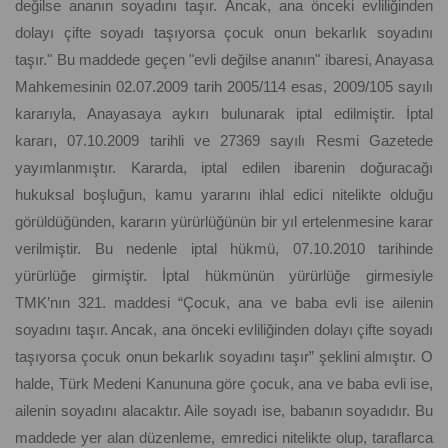
değilse ananın soyadını taşır. Ancak, ana önceki evliliğinden
dolayı çifte soyadı taşıyorsa çocuk onun bekarlık soyadını
taşır." Bu maddede geçen "evli değilse ananın" ibaresi, Anayasa
Mahkemesinin 02.07.2009 tarih 2005/114 esas, 2009/105 sayılı
kararıyla, Anayasaya aykırı bulunarak iptal edilmiştir. İptal
kararı, 07.10.2009 tarihli ve 27369 sayılı Resmi Gazetede
yayımlanmıştır. Kararda, iptal edilen ibarenin doğuracağı
hukuksal boşluğun, kamu yararını ihlal edici nitelikte olduğu
görüldüğünden, kararın yürürlüğünün bir yıl ertelenmesine karar
verilmiştir. Bu nedenle iptal hükmü, 07.10.2010 tarihinde
yürürlüğe girmiştir. İptal hükmünün yürürlüğe girmesiyle
TMK’nın 321. maddesi “Çocuk, ana ve baba evli ise ailenin
soyadını taşır. Ancak, ana önceki evliliğinden dolayı çifte soyadı
taşıyorsa çocuk onun bekarlık soyadını taşır” şeklini almıştır. O
halde, Türk Medeni Kanununa göre çocuk, ana ve baba evli ise,
ailenin soyadını alacaktır. Aile soyadı ise, babanın soyadıdır. Bu
maddede yer alan düzenleme, emredici nitelikte olup, taraflarca