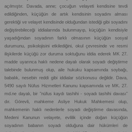
açılmıştır. Davada, anne; çocuğun velayeti kendisine tevdi
edildiğinden, küçüğün de artık kendisinin soyadını alması
gerektiği ve velayet kendisinde olduğundan istediği gibi soyadını
değiştirebileceği iddialarında bulunmayıp, küçüğün kendisiyle
yaşadığından soyadının farklı olmasının küçüğün sosyal
durumunu, psikolojisini etkilediğini, okul çevresinde ve resmi
ilişkilerde küçüğü zor duruma soktuğunu iddia ederek MK 27.
madde uyarınca haklı nedene dayalı olarak soyadı değiştirme
talebinde bulunmuş olup, aile hukuku kapsamında soybağı,
babalık, nesebin reddi gibi iddialar sözkonusu değildir. Dava,
5490 sayılı Nüfus Hizmetleri Kanunu kapsamında ve MK. 27.
md.ne dayalı, bir "nüfus kaydı tashihi - soyadı tashihi davası"
dır. Görevli, mahkeme Asliye Hukuk Mahkemesi olup,
mahkemenin haklı nedenlerle soyadı değiştirme davasında,
Medeni Kanunun velayete, evlilik içinde doğan küçüğün
soyadının babanın soyadı olduğuna dair hükümleri de