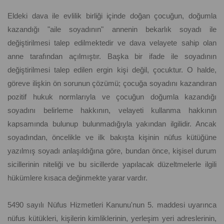
Eldeki dava ile evlilik birliği içinde doğan çocuğun, doğumla
kazandığı "aile soyadının" annenin bekarlık soyadı ile
değiştirilmesi talep edilmektedir ve dava velayete sahip olan
anne tarafından açılmıştır. Başka bir ifade ile soyadının
değiştirilmesi talep edilen ergin kişi değil, çocuktur. O halde,
göreve ilişkin ön sorunun çözümü; çocuğa soyadını kazandıran
pozitif hukuk normlarıyla ve çocuğun doğumla kazandığı
soyadını belirleme hakkının, velayeti kullanma hakkının
kapsamında bulunup bulunmadığıyla yakından ilgilidir. Ancak
soyadından, öncelikle ve ilk bakışta kişinin nüfus kütüğüne
yazılmış soyadı anlaşıldığına göre, bundan önce, kişisel durum
sicillerinin niteliği ve bu sicillerde yapılacak düzeltmelerle ilgili
hükümlere kısaca değinmekte yarar vardır.
5490 sayılı Nüfus Hizmetleri Kanunu'nun 5. maddesi uyarınca
nüfus kütükleri, kişilerin kimliklerinin, yerleşim yeri adreslerinin,