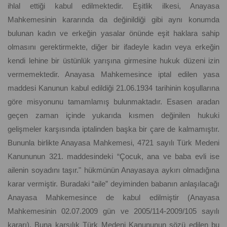
ihlal ettiği kabul edilmektedir. Eşitlik ilkesi, Anayasa
Mahkemesinin kararında da değinildiği gibi aynı konumda
bulunan kadın ve erkeğin yasalar önünde eşit haklara sahip
olmasını gerektirmekte, diğer bir ifadeyle kadın veya erkeğin
kendi lehine bir üstünlük yarışına girmesine hukuk düzeni izin
vermemektedir. Anayasa Mahkemesince iptal edilen yasa
maddesi Kanunun kabul edildiği 21.06.1934 tarihinin koşullarına
göre misyonunu tamamlamış bulunmaktadır. Esasen aradan
geçen zaman içinde yukarıda kısmen değinilen hukuki
gelişmeler karşısında iptalinden başka bir çare de kalmamıştır.
Bununla birlikte Anayasa Mahkemesi, 4721 sayılı Türk Medeni
Kanununun 321. maddesindeki “Çocuk, ana ve baba evli ise
ailenin soyadını taşır." hükmünün Anayasaya aykırı olmadığına
karar vermiştir. Buradaki “aile” deyiminden babanın anlaşılacağı
Anayasa Mahkemesince de kabul edilmiştir (Anayasa
Mahkemesinin 02.07.2009 gün ve 2005/114-2009/105 sayılı
kararı). Buna karşılık Türk Medeni Kanununun sözü edilen bu