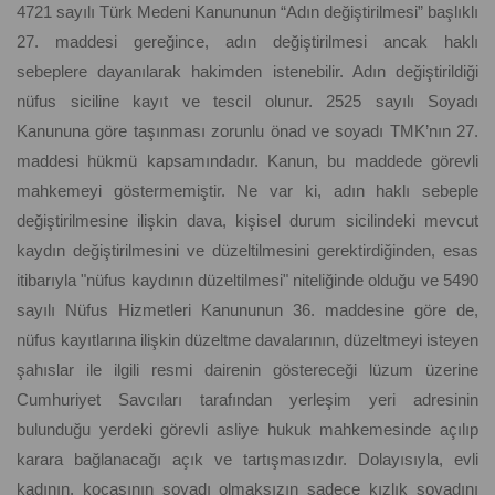
4721 sayılı Türk Medeni Kanununun “Adın değiştirilmesi” başlıklı
27. maddesi gereğince, adın değiştirilmesi ancak haklı
sebeplere dayanılarak hakimden istenebilir. Adın değiştirildiği
nüfus siciline kayıt ve tescil olunur. 2525 sayılı Soyadı
Kanununa göre taşınması zorunlu önad ve soyadı TMK’nın 27.
maddesi hükmü kapsamındadır. Kanun, bu maddede görevli
mahkemeyi göstermemiştir. Ne var ki, adın haklı sebeple
değiştirilmesine ilişkin dava, kişisel durum sicilindeki mevcut
kaydın değiştirilmesini ve düzeltilmesini gerektirdiğinden, esas
itibarıyla "nüfus kaydının düzeltilmesi" niteliğinde olduğu ve 5490
sayılı Nüfus Hizmetleri Kanununun 36. maddesine göre de,
nüfus kayıtlarına ilişkin düzeltme davalarının, düzeltmeyi isteyen
şahıslar ile ilgili resmi dairenin göstereceği lüzum üzerine
Cumhuriyet Savcıları tarafından yerleşim yeri adresinin
bulunduğu yerdeki görevli asliye hukuk mahkemesinde açılıp
karara bağlanacağı açık ve tartışmasızdır. Dolayısıyla, evli
kadının, kocasının soyadı olmaksızın sadece kızlık soyadını