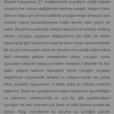
Medeni Kanununun 27. maddesindeki koşulların varlığı halinde
soyadını her zaman değiştirmek hakkına sahiptir. Velayet hakkı
anne ve baba için normal şartlarda çocuğun ergin olmasına yani
onsekiz yaşını tamamlamasına kadar devam eden geçici bir
haktır. Boşanma nedeniyle velayet hakkının sırf anneye verilmiş
olması çocuğun soyadının değiştirilmesi için haklı bir neden
sayılmadığı gibi hukuki mevzuat da buna cevaz vermemektedir.
Bir an için mevzuatın böyle bir duruma izin verdiği kabul edilse
dahi sonradan gelişen sebeplerden dolayı çocuğun yararı
açısından velayetin babaya yeniden verilmesi hallerinde bu kez
baba, velayet hakkına dayanarak tekrar çocuğun soyadını
değiştirmek isteyecektir. Madem ki velayet kimde ise çocuk
onun soyadını taşıyacaktır, o halde baba bu haktan mahrum
edilemez. Böyle bir uygulamanın nüfus kayıtlarının güvenilirliğini
ve istikrarını zedeleyeceği ve asıl bu gibi uygulamaların
çocuğun ruh hali üzerinde çok derin ve etkili travma yaratacağı
açıktır. Yargı mercilerinin bu durumu ve çocuğun yüksek