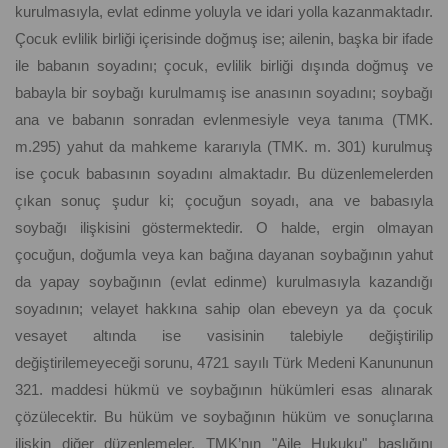
kurulmasıyla, evlat edinme yoluyla ve idari yolla kazanmaktadır.
Çocuk evlilik birliği içerisinde doğmuş ise; ailenin, başka bir ifade
ile babanın soyadını; çocuk, evlilik birliği dışında doğmuş ve
babayla bir soybağı kurulmamış ise anasının soyadını; soybağı
ana ve babanın sonradan evlenmesiyle veya tanıma (TMK.
m.295) yahut da mahkeme kararıyla (TMK. m. 301) kurulmuş
ise çocuk babasının soyadını almaktadır. Bu düzenlemelerden
çıkan sonuç şudur ki; çocuğun soyadı, ana ve babasıyla
soybağı ilişkisini göstermektedir. O halde, ergin olmayan
çocuğun, doğumla veya kan bağına dayanan soybağının yahut
da yapay soybağının (evlat edinme) kurulmasıyla kazandığı
soyadının; velayet hakkına sahip olan ebeveyn ya da çocuk
vesayet altında ise vasisinin talebiyle değiştirilip
değiştirilemeyeceği sorunu, 4721 sayılı Türk Medeni Kanununun
321. maddesi hükmü ve soybağının hükümleri esas alınarak
çözülecektir. Bu hüküm ve soybağının hüküm ve sonuçlarına
ilişkin diğer düzenlemeler, TMK’nın "Aile Hukuku" başlığını