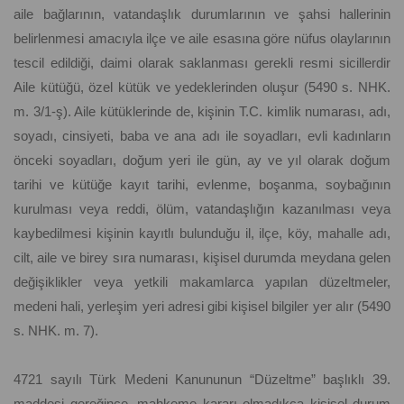
aile bağlarının, vatandaşlık durumlarının ve şahsi hallerinin
belirlenmesi amacıyla ilçe ve aile esasına göre nüfus olaylarının
tescil edildiği, daimi olarak saklanması gerekli resmi sicillerdir
Aile kütüğü, özel kütük ve yedeklerinden oluşur (5490 s. NHK.
m. 3/1-ş). Aile kütüklerinde de, kişinin T.C. kimlik numarası, adı,
soyadı, cinsiyeti, baba ve ana adı ile soyadları, evli kadınların
önceki soyadları, doğum yeri ile gün, ay ve yıl olarak doğum
tarihi ve kütüğe kayıt tarihi, evlenme, boşanma, soybağının
kurulması veya reddi, ölüm, vatandaşlığın kazanılması veya
kaybedilmesi kişinin kayıtlı bulunduğu il, ilçe, köy, mahalle adı,
cilt, aile ve birey sıra numarası, kişisel durumda meydana gelen
değişiklikler veya yetkili makamlarca yapılan düzeltmeler,
medeni hali, yerleşim yeri adresi gibi kişisel bilgiler yer alır (5490
s. NHK. m. 7).
4721 sayılı Türk Medeni Kanununun “Düzeltme” başlıklı 39.
maddesi gereğince, mahkeme kararı olmadıkça kişisel durum