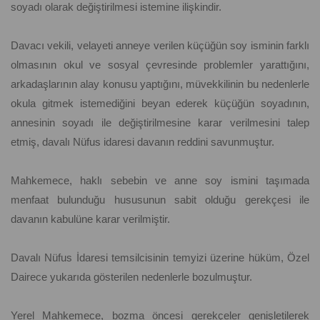
soyadı olarak değiştirilmesi istemine ilişkindir.
Davacı vekili, velayeti anneye verilen küçüğün soy isminin farklı
olmasının okul ve sosyal çevresinde problemler yarattığını,
arkadaşlarının alay konusu yaptığını, müvekkilinin bu nedenlerle
okula gitmek istemediğini beyan ederek küçüğün soyadının,
annesinin soyadı ile değiştirilmesine karar verilmesini talep
etmiş, davalı Nüfus idaresi davanın reddini savunmuştur.
Mahkemece, haklı sebebin ve anne soy ismini taşımada
menfaat bulunduğu hususunun sabit olduğu gerekçesi ile
davanın kabulüne karar verilmiştir.
Davalı Nüfus İdaresi temsilcisinin temyizi üzerine hüküm, Özel
Dairece yukarıda gösterilen nedenlerle bozulmuştur.
Yerel Mahkemece, bozma öncesi gerekçeler genişletilerek