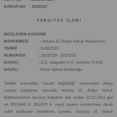
KARAR NO : 2016/117
Y A R G I T A Y İ L A M I
İNCELENEN KARARIN
MAHKEMESİ :
Ankara 15. Asliye Hukuk Mahkemesi
TARİHİ :
11/06/2015
NUMARASI :
2015/199 - 2015/259
DAVACI :
E.D. velayeten H.Ö. vekili Av. R.H.B.
DAVALI :
Nüfus İdaresi Müdürlüğü
Taraflar arasındaki “soyadı değişikliği” davasından dolayı
yapılan yargılama sonunda; Ankara 15. Asliye Hukuk
Mahkemesince davanın kabulüne dair verilen 22.01.2014 gün
ve 2013/466 E. 2014/29 K. sayılı kararın incelenmesi davalı
vekili tarafından istenilmesi üzerine, Yargıtay 18. Hukuk