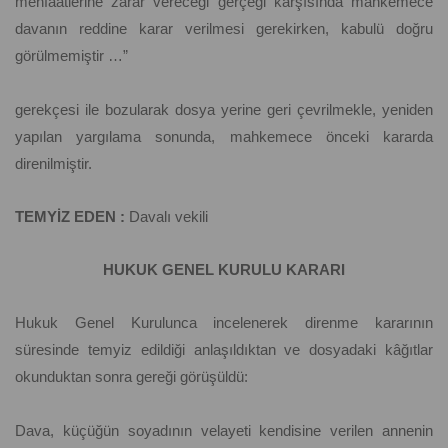
menfaatlerine zarar vereceği gerçeği karşısında mahkemece
davanın reddine karar verilmesi gerekirken, kabulü doğru
görülmemiştir …”
gerekçesi ile bozularak dosya yerine geri çevrilmekle, yeniden
yapılan yargılama sonunda, mahkemece önceki kararda
direnilmiştir.
TEMYİZ EDEN :
Davalı vekili
HUKUK GENEL KURULU KARARI
Hukuk Genel Kurulunca incelenerek direnme kararının
süresinde temyiz edildiği anlaşıldıktan ve dosyadaki kâğıtlar
okunduktan sonra gereği görüşüldü:
Dava, küçüğün soyadının velayeti kendisine verilen annenin