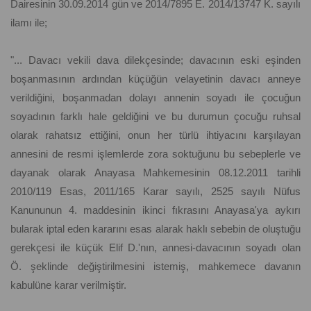
Dairesinin 30.09.2014 gün ve 2014/7895 E. 2014/13747 K. sayılı
ilamı ile;
"... Davacı vekili dava dilekçesinde; davacının eski eşinden
boşanmasının ardından küçüğün velayetinin davacı anneye
verildiğini, boşanmadan dolayı annenin soyadı ile çocuğun
soyadının farklı hale geldiğini ve bu durumun çocuğu ruhsal
olarak rahatsız ettiğini, onun her türlü ihtiyacını karşılayan
annesini de resmi işlemlerde zora soktuğunu bu sebeplerle ve
dayanak olarak Anayasa Mahkemesinin 08.12.2011 tarihli
2010/119 Esas, 2011/165 Karar sayılı, 2525 sayılı Nüfus
Kanununun 4. maddesinin ikinci fıkrasını Anayasa'ya aykırı
bularak iptal eden kararını esas alarak haklı sebebin de oluştuğu
gerekçesi ile küçük Elif D.'nın, annesi-davacının soyadı olan
Ö. şeklinde değiştirilmesini istemiş, mahkemece davanın
kabulüne karar verilmiştir.