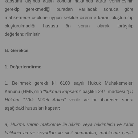
kapsamı dışında kalan konular hakkında karar verilmesinin
gerekip gerekmediği buradan varılacak sonuca göre
mahkemece usulüne uygun şekilde direnme kararı oluşturulup
oluşturulmadığı hususu ön sorun olarak tartışılıp
değerlendirilmiştir.
B. Gerekçe
1. Değerlendirme
1. Belirtmek gerekir ki, 6100 sayılı Hukuk Muhakemeleri
Kanunu (HMK)’nın
“hükmün kapsamı”
başlıklı 297. maddesi
“(1)
Hüküm "Türk Milleti Adına"
verilir ve bu ibareden sonra
aşağıdaki hususları kapsar:
a) Hükmü veren mahkeme ile hâkim veya hâkimlerin ve zabıt
kâtibinin ad ve soyadları ile sicil numaraları, mahkeme çeşitli