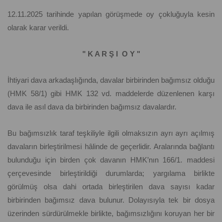
12.11.2025 tarihinde yapılan görüşmede oy çokluğuyla kesin
olarak karar verildi.
" K A R Ş I O Y "
İhtiyari dava arkadaşlığında, davalar birbirinden bağımsız olduğu
(HMK 58/1) gibi HMK 132 vd. maddelerde düzenlenen karşı
dava ile asıl dava da birbirinden bağımsız davalardır.
Bu bağımsızlık taraf teşkiliyle ilgili olmaksızın ayrı ayrı açılmış
davaların birleştirilmesi hâlinde de geçerlidir. Aralarında bağlantı
bulunduğu için birden çok davanın HMK’nın 166/1. maddesi
çerçevesinde birleştirildiği durumlarda; yargılama birlikte
görülmüş olsa dahi ortada birleştirilen dava sayısı kadar
birbirinden bağımsız dava bulunur. Dolayısıyla tek bir dosya
üzerinden sürdürülmekle birlikte, bağımsızlığını koruyan her bir