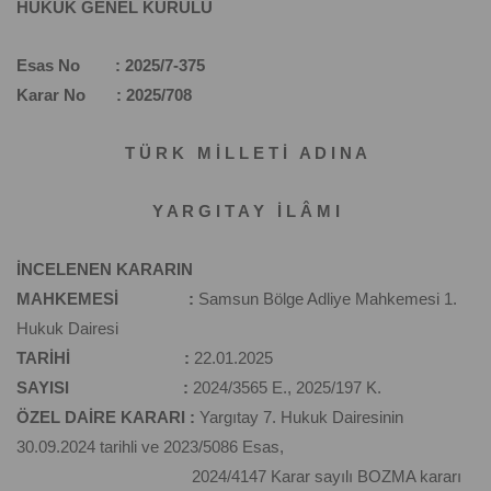
HUKUK GENEL KURULU
Esas No : 2025/7-375
Karar No : 2025/708
T Ü R K M İ L L E T İ A D I N A
Y A R G I T A Y İ L Â M I
İNCELENEN KARARIN
MAHKEMESİ :
Samsun Bölge Adliye Mahkemesi 1.
Hukuk Dairesi
TARİHİ :
22.01.2025
SAYISI :
2024/3565 E., 2025/197 K.
ÖZEL DAİRE KARARI :
Yargıtay 7. Hukuk Dairesinin
30.09.2024 tarihli ve 2023/5086 Esas,
2024/4147 Karar sayılı BOZMA kararı