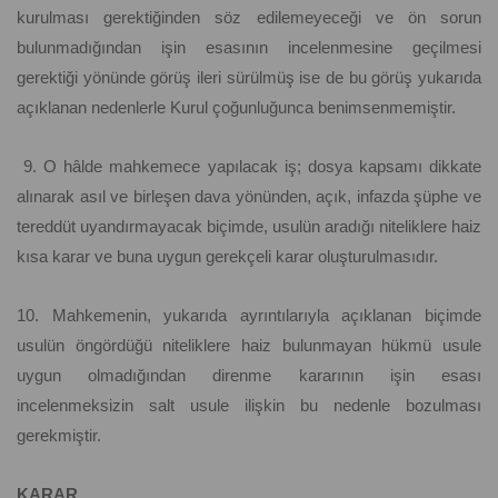
kurulması gerektiğinden söz edilemeyeceği ve ön sorun
bulunmadığından işin esasının incelenmesine geçilmesi
gerektiği yönünde görüş ileri sürülmüş ise de bu görüş yukarıda
açıklanan nedenlerle Kurul çoğunluğunca benimsenmemiştir.
9. O hâlde mahkemece yapılacak iş; dosya kapsamı dikkate
alınarak asıl ve birleşen dava yönünden, açık, infazda şüphe ve
tereddüt uyandırmayacak biçimde, usulün aradığı niteliklere haiz
kısa karar ve buna uygun gerekçeli karar oluşturulmasıdır.
10. Mahkemenin, yukarıda ayrıntılarıyla açıklanan biçimde
usulün öngördüğü niteliklere haiz bulunmayan hükmü usule
uygun olmadığından direnme kararının işin esası
incelenmeksizin salt usule ilişkin bu nedenle bozulması
gerekmiştir.
KARAR