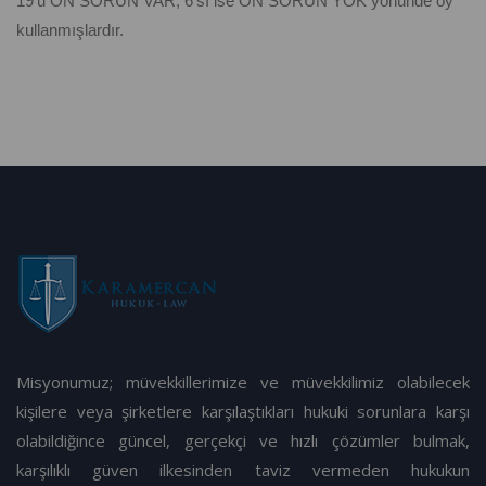
19’u ÖN SORUN VAR, 6’sı ise ÖN SORUN YOK yönünde oy
kullanmışlardır.
Misyonumuz; müvekkillerimize ve müvekkilimiz olabilecek
kişilere veya şirketlere karşılaştıkları hukuki sorunlara karşı
olabildiğince güncel, gerçekçi ve hızlı çözümler bulmak,
karşılıklı güven ilkesinden taviz vermeden hukukun