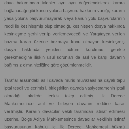
dava bakımından talepler ayrı ayrı değerlendirilerek karara
bağlanacağı gibi kanun yoluna başvuru hakkının varlığı, kararın
yasa yoluna başvurulmayarak veya kanun yolu başvurularının
reddi ile kesinleşmiş olup olmadığı, kesinleşen dosya hakkında
kesinleşme şerhi verilip verilemeyeceği ve Yargıtayca verilen
bozma kararı üzerine bozmaya konu olmayan kesinleşmiş
dosya hakkında yeniden hüküm kurulması gerekip
gerekmediğine ilişkin usul sorunları da asıl ve karşı davanın
bağımsız olma niteliğine göre çözümlenmelidir.
Taraflar arasındaki asıl davada muris muvazaasına dayalı tapu
iptal tescil ve ecrimisil, birleştirilen davada vasiyetnamenin iptali
olmadığı takdirde tenkis talep edilmiş, İlk Derece
Mahkemesince asıl ve birleşen davanın reddine karar
verilmiştir. Kararın davacılar vekili tarafından istinaf edilmesi
üzerine, Bölge Adliye Mahkemesince davacılar vekilinin istinaf
başvurusunun kabulü ile İlk Derece Mahkemesi hükmü