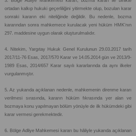
3. Bölge Adliye Mahkemesi kararı, bozma kararı ile birlikte
ortadan kalkıp hukuki geçerliliğini yitirmekte olup, bozulan karar
sonraki kararın eki niteliğinde değildir. Bu nedenle, bozma
kararından sonra mahkemece kurulacak yeni hüküm HMK'nın
297. maddesine uygun olarak oluşturulmalıdır.
4. Nitekim, Yargıtay Hukuk Genel Kurulunun 29.03.2017 tarih
2017/11-76 Esas, 2017/570 Karar ve 14.05.2014 gün ve 2013/9-
1989 Esas, 2014/657 Karar sayılı kararlarında da aynı ilkeler
vurgulanmıştır.
5. Az yukarıda açıklanan nedenle, mahkemenin direnme kararı
verilmesi sırasında, kararın hüküm fıkrasında yer alan ve
bozmaya konu yapılmayan bölüm yönüyle de ilk hükümdeki gibi
karar vermesi gerekmektedir.
6. Bölge Adliye Mahkemesi kararı bu hâliyle yukarıda açıklanan