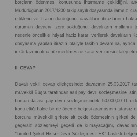
borçların ödenmesi konusunda ihtarname çekildiğini, a
Müdürlüğünün 2017/4200 takip sayılı dosyasında ilamsız icra ta
ettiklerin ve itirazın durduğunu, davalıların itirazlarının haks
durumun davacıyı zora soktuğunu, davalıların mallarını
nedenle öncelikle ihtiyati haciz kararı verilerek davalıların
dosyasına yapılan itirazın iptaliyle takibin devamına, ayrı
inkâr tazminatına hükmedilmesine karar verilmesini talep etmi
II. CEVAP
Davalı vekili cevap dilekçesinde; davacının 25.03.2017 tari
müvekkil Büşra tarafından asıl pay devri sözleşmesine istinad
borcun da asıl pay devri sözleşmesindeki 50.000,00 TL oldu
konu ettiği halde bir de ödeme belgesi aramasının tutarsız 
borcunu müvekkili şirkete ait çekle ödemesinin şirketi 
geçersiz sözleşmeyi geçerli de kılmayacağını, davacının
"Limited Şirket Hisse Devri Sözleşmesi- EK" başlıklı belgen