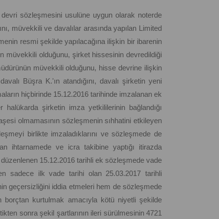
pay devri sözleşmesini usulüne uygun olarak noterde
ğını, müvekkili ve davalılar arasında yapılan Limited
enin resmi şekilde yapılacağına ilişkin bir ibarenin
 müvekkili olduğunu, şirket hissesinin devredildiği
müdürünün müvekkili olduğunu, hisse devrine ilişkin
valı Büşra K.'ın atandığını, davalı şirketin yeni
amaların hiçbirinde 15.12.2016 tarihinde imzalanan ek
halükarda şirketin imza yetkililerinin bağlandığı
aşesi olmamasının sözleşmenin sıhhatini etkileyen
zleşmeyi birlikte imzaladıklarını ve sözleşmede de
dan ihtarnamede ve icra takibine yaptığı itirazda
, düzenlenen 15.12.2016 tarihli ek sözleşmede vade
den sadece ilk vade tarihi olan 25.03.2017 tarihli
in geçersizliğini iddia etmeleri hem de sözleşmede
n borçtan kurtulmak amacıyla kötü niyetli şekilde
ttikten sonra şekil şartlarının ileri sürülmesinin 4721