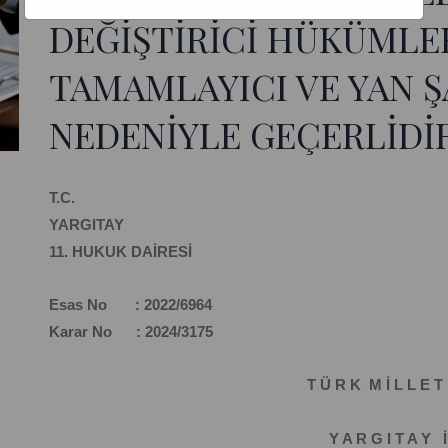
DEĞİŞTİRİCİ HÜKÜMLE
TAMAMLAYICI VE YAN 
NEDENİYLE GEÇERLİDİR
T.C.
YARGITAY
11. HUKUK DAİRESİ
Esas No : 2022/6964
Karar No : 2024/3175
T Ü R K M İ L L E T 
Y A R G I T A Y İ