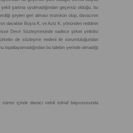
 şekil şartına uyulmadığından geçersiz olduğu, bu
verdiği şeyleri geri alması mümkün olup, davacının
ın davalılar Büşra K. ve Aziz K. yönünden reddinin
Hisse Devri Sözleşmesinde sadece şirket yetkilisi
 şirketin de sözleşme nedeni ile sorumluluğundan
unu ispatlayamadığından bu talebin yerinde olmadığı
 süresi içinde davacı vekili istinaf başvurusunda