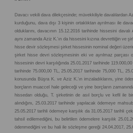
Davacı vekili dava dilekçesinde; müvekkiliyle davalılardan Aziz K
kurduğunu, dava dışı 3 kişinin ortaklıktan ayrılması ile davac
olduklarını, davacının 15.12.2016 tarihinde hissesini davalı A
aynı zamanda Aziz K.'ın da hissesini kızına devrettiğin ve şirk
hisse devir sözleşmesi şirket hissesinin nominal değeri üzerin
şirket hisse devri sözleşmesinin eki ve ayrılmaz parçası 
hissesinin devri karşılığında 25.01.2017 tarihinde 119.000,0
tarihinde 75.000,00 TL, 25.05.2017 tarihinde 75,000 TL, 25
konusunda Büşra K. ve Aziz K.'ın imzaladıklarını, yine ödem
borçların muaccel hale geleceği ve yine borçların zamanın
hissedarı olduğu, T. şirketinin de asıl borçlu ve kefil ile 
alındığını, 25.03.2017 tarihinde yapılacak ödemeye mahsuben
25.05.2017 tarihli ödemeye karşılık da 31.05.2017 tarihli çek
tahsil edilemediğini, bu belirtilen ödemelere karşılık 25.01
ödenmediğini ve bu hali ile sözleşme gereği 24.04.2017, 25.07