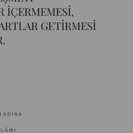
R İÇERMEMESİ,
ŞARTLAR GETİRMESİ
.
İ A D I N A
 L Â M I