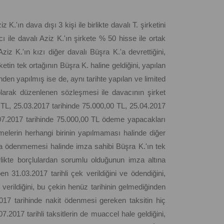
.'ın dava dışı 3 kişi ile birlikte davalı T. şirketini
ı ile davalı Aziz K.'ın şirkete % 50 hisse ile ortak
ziz K.'ın kızı diğer davalı Büşra K.'a devrettiğini,
etin tek ortağının Büşra K. haline geldiğini, yapılan
den yapılmış ise de, aynı tarihte yapılan ve limited
olarak düzenlenen sözleşmesi ile davacının şirket
0 TL, 25.03.2017 tarihinde 75.000,00 TL, 25.04.2017
.07.2017 tarihinde 75.000,00 TL ödeme yapacakları
elerin herhangi birinin yapılmaması halinde diğer
da ödenmemesi halinde imza sahibi Büşra K.'ın tek
birlikte borçlulardan sorumlu olduğunun imza altına
 31.03.2017 tarihli çek verildiğini ve ödendiğini,
 verildiğini, bu çekin henüz tarihinin gelmediğinden
.2017 tarihinde nakit ödenmesi gereken taksitin hiç
.2017 tarihli taksitlerin de muaccel hale geldiğini,