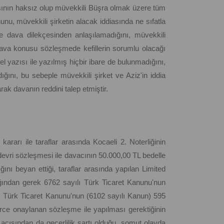
sının haksız olup müvekkili Büşra olmak üzere tüm
unu, müvekkili şirketin alacak iddiasında ne sıfatla
dava dilekçesinden anlaşılamadığını, müvekkili
i, dava konusu sözleşmede kefillerin sorumlu olacağı
in el yazısı ile yazılmış hiçbir ibare de bulunmadığını,
ığını, bu sebeple müvekkili şirket ve Aziz'in iddia
ak davanın reddini talep etmiştir.
ararı ile taraflar arasında Kocaeli 2. Noterliğinin
devri sözleşmesi ile davacının 50.000,00 TL bedelle
ını beyan ettiği, taraflar arasında yapılan Limited
ığından gerek 6762 sayılı Türk Ticaret Kanunu'nun
ı Türk Ticaret Kanunu'nun (6102 sayılı Kanun) 595
erce onaylanan sözleşme ile yapılması gerektiğinin
açısından da geçerlilik şartı olduğu, somut olayda