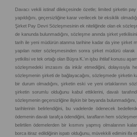
Davacı vekili istinaf dilekçesinde özetle; limited şirketin 
yapıldığını, geçersizliğine karar verilecek bir eksiklik olmadı
Şirket Pay Devri Sözleşmesinin ek niteliğinde olan ek sözleşm
de kanunda bulunmadığını, sözleşme anında şirket yetkilisinin
tarih ile yeni müdürün atanma tarihine kadar da yine şirket 
yapılan noter sözleşmesinden sonra şirket müdürü olarak da
yetkilisi ve tek ortağı olan Büşra K.'ın işbu ihtilaf konusu aş
sözleşmedeki imzasını da inkâr etmediğini, dolayısıyla her 
sözleşmenin şirketi de bağlayacağını, sözleşmede şirketin k
bir durum olmadığını, şirketin eski ve yeni ortaklarının sö
şirketin sorumlu olduğunu kabul ettiklerini, davalı tarafın
sözleşmenin geçersizliğine ilişkin bir beyanda bulunmadığını
tarihlerinin belirlendiğini, bu vadelerde ödenecek bedeller
ödemenin davalı tarafça ödendiğini, tarafların hem sözleşmen
belirtilen ödemelerden bir kısmını yapmış olmalarının kala
borca itiraz edildiğinin ispatı olduğunu, müvekkili edimini ifa e