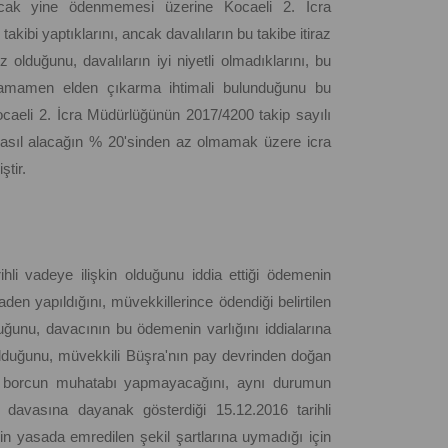
ncak yine ödenmemesi üzerine Kocaeli 2. İcra
kibi yaptıklarını, ancak davalıların bu takibe itiraz
ız olduğunu, davalıların iyi niyetli olmadıklarını, bu
 tamamen elden çıkarma ihtimali bulunduğunu bu
 Kocaeli 2. İcra Müdürlüğünün 2017/4200 takip sayılı
ca asıl alacağın % 20'sinden az olmamak üzere icra
ştir.
hli vadeye ilişkin olduğunu iddia ettiği ödemenin
en yapıldığını, müvekkillerince ödendiği belirtilen
ğunu, davacının bu ödemenin varlığını iddialarına
olduğunu, müvekkili Büşra'nın pay devrinden doğan
de borcun muhatabı yapmayacağını, aynı durumun
 davasına dayanak gösterdiği 15.12.2016 tarihli
in yasada emredilen şekil şartlarına uymadığı için