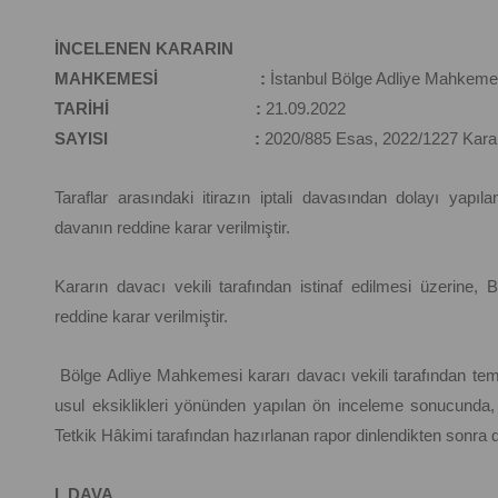
İNCELENEN KARARIN
MAHKEMESİ :
İstanbul Bölge Adliye Mahkemes
TARİHİ :
21.09.2022
SAYISI :
2020/885 Esas, 2022/1227 Kara
Taraflar arasındaki itirazın iptali davasından dolayı ya
davanın reddine karar verilmiştir.
Kararın davacı vekili tarafından istinaf edilmesi üzerin
reddine karar verilmiştir.
Bölge Adliye Mahkemesi kararı davacı vekili tarafından temyi
usul eksiklikleri yönünden yapılan ön inceleme sonucunda, 
Tetkik Hâkimi tarafından hazırlanan rapor dinlendikten sonra 
I. DAVA