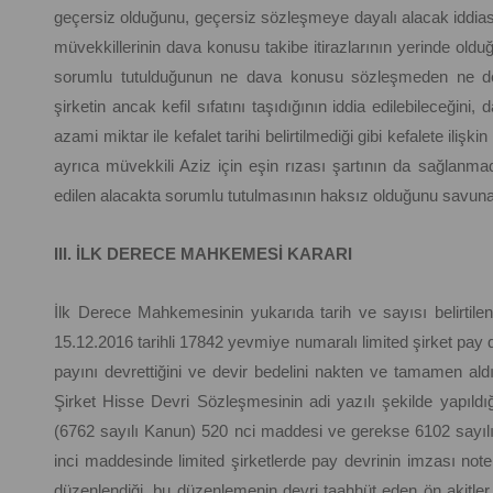
geçersiz olduğunu, geçersiz sözleşmeye dayalı alacak iddia
müvekkillerinin dava konusu takibe itirazlarının yerinde olduğ
sorumlu tutulduğunun ne dava konusu sözleşmeden ne de 
şirketin ancak kefil sıfatını taşıdığının iddia edilebileceğin
azami miktar ile kefalet tarihi belirtilmediği gibi kefalete ilişk
ayrıca müvekkili Aziz için eşin rızası şartının da sağlanmad
edilen alacakta sorumlu tutulmasının haksız olduğunu savunar
III. İLK DERECE MAHKEMESİ KARARI
İlk Derece Mahkemesinin yukarıda tarih ve sayısı belirtilen k
15.12.2016 tarihli 17842 yevmiye numaralı limited şirket pay 
payını devrettiğini ve devir bedelini nakten ve tamamen aldığ
Şirket Hisse Devri Sözleşmesinin adi yazılı şekilde yapıld
(6762 sayılı Kanun) 520 nci maddesi ve gerekse 6102 sayıl
inci maddesinde limited şirketlerde pay devrinin imzası not
düzenlendiği, bu düzenlemenin devri taahhüt eden ön akitler 