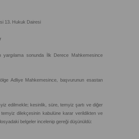
i 13. Hukuk Dairesi
r
pılan yargılama sonunda İlk Derece Mahkemesince
e, Bölge Adliye Mahkemesince, başvurunun esastan
z edilmekle; kesinlik, süre, temyiz şartı ve diğer
temyiz dilekçesinin kabulüne karar verildikten ve
dosyadaki belgeler incelenip gereği düşünüldü: