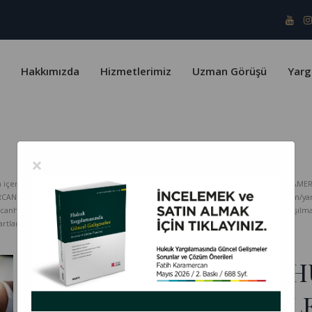
Hakkımızda
Hizmetlerimiz
Uzman Görüşü
Yarg
×
erik telif yasaları ve Türk Patent Enstitüsü kapsamında koruma altındadır. KARAMER
ERCAN HUKUK Bürosu hiçbir sorumluluk kabul etmez. www.karamercanhukuk.com/yargitay
rcanhukuk.com internet adresinden alındığı belirtilmeksizin kopyalanması, paylaşı
tlarını kabul etmiş sayılırsınız.
EK SÖZLEŞME, TBK 13 
ANLAMINDA ASIL SÖZL