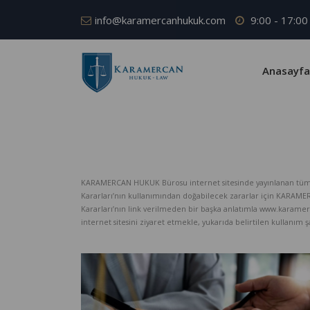
info@karamercanhukuk.com
9:00 - 17:00
Anasayfa
KARAMERCAN HUKUK Bürosu internet sitesinde yayınlanan tüm iç
Kararları’nın kullanımından doğabilecek zararlar için KARAM
Kararları’nın link verilmeden bir başka anlatımla www.karame
internet sitesini ziyaret etmekle, yukarıda belirtilen kullanım şar