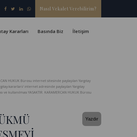
Nasıl Vekalet Verebilirim?
ıtay Kararları
Basında Biz
İletişim
CAN HUKUK Bürosu internet sitesinde paylaşılan Yargıtay
-kararlari/ internet adresinde paylaşılan Yargıtay
lması ve kullanılması YASAKTIR. KARAMERCAN HUKUK Bürosu
HÜKMÜ
Yazdır
EŞMEYİ