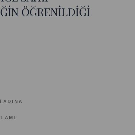
İĞİN ÖĞRENİLDİĞİ
İ A D I N A
 L A M I