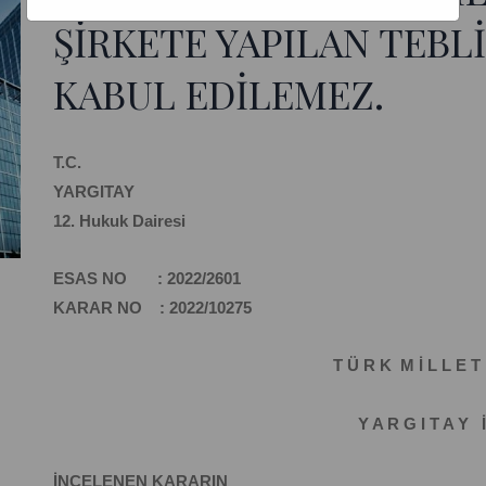
ŞİRKETE YAPILAN TEBL
KABUL EDİLEMEZ.
T.C.
YARGITAY
12. Hukuk Dairesi
ESAS NO : 2022/2601
KARAR NO : 2022/10275
T Ü R K M İ L L E T 
Y A R G I T A Y İ
İNCELENEN KARARIN