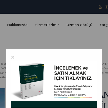
Hakkımızda
Hizmetlerimiz
Uzman Görüşü
Yarg
×
erik telif yasaları ve Türk Patent Enstitüsü kapsamında koruma altındadır. KARAMER
ERCAN HUKUK Bürosu hiçbir sorumluluk kabul etmez. www.karamercanhukuk.com/yargitay
rcanhukuk.com internet adresinden alındığı belirtilmeksizin kopyalanması, paylaşı
tlarını kabul etmiş sayılırsınız.
GERÇEK KİŞİYE YAPILAN
FARKLI BİR TÜZEL KİŞİ