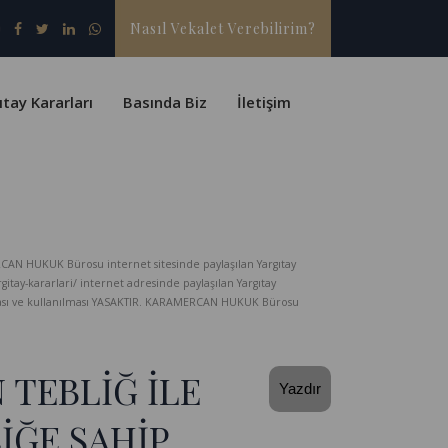
Nasıl Vekalet Verebilirim?
ıtay Kararları
Basında Biz
İletişim
CAN HUKUK Bürosu internet sitesinde paylaşılan Yargıtay
-kararlari/ internet adresinde paylaşılan Yargıtay
lması ve kullanılması YASAKTIR. KARAMERCAN HUKUK Bürosu
 TEBLİĞ İLE
Yazdır
LİĞE SAHİP