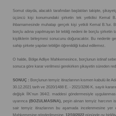
Somut olayda, alacaklı tarafından başlatılan takipte, şikayetç
üçüncü kişi konumundaki şirketin tek yetkilisi Kemal B.
ihbarnamesinde muhatap gerçek kişi yetkili Kemal B.’tur. Bor
borçlu adına yapılmayan bir tebliğ nedeni ile borçlu şirketin
kişiliklerin birleşmesi sonucunu doğuracaktır. Bu nedenle gerçe
sahip şirkete yapılan tebliğin öğrenildiği kabul edilemez.
O halde, Bölge Adliye Mahkemesince, borçlunun istinaf sebep
sonuca göre karar verilmesi gerekirken şikayetin süreden redd
SONUÇ :
Borçlunun temyiz itirazlarının kısmen kabulü ile 
30.12.2021 tarih ve 2020/1488 E. - 2021/3286 K. sayılı kararın
değişik İİK'nun 364/2. maddesi göndermesiyle uygulanmas
uyarınca
(BOZULMASINA),
peşin alınan temyiz harcının is
sair temyiz itirazlarının bu aşamada incelenmesine yer 
Mahkemesine gönderilmesine,
12/10/2022
gününde oy birliğiyl