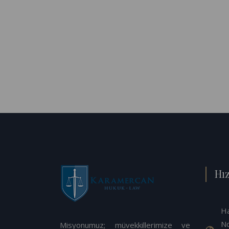
Hız
Ha
No
Misyonumuz; müvekkillerimize ve