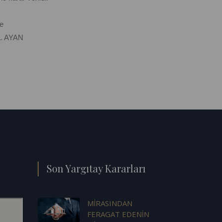
e
. AYAN
Son Yargıtay Kararları
MİRASINDAN
FERAGAT EDENİN