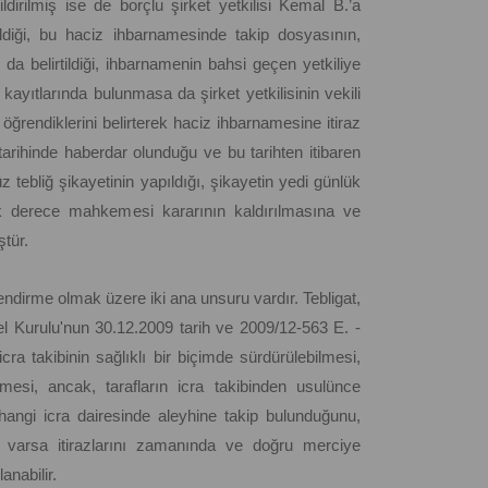
irilmiş ise de borçlu şirket yetkilisi Kemal B.’a
diği, bu haciz ihbarnamesinde takip dosyasının,
da belirtildiği, ihbarnamenin bahsi geçen yetkiliye
ayıtlarında bulunmasa da şirket yetkilisinin vekili
öğrendiklerini belirterek haciz ihbarnamesine itiraz
arihinde haberdar olunduğu ve bu tarihten itibaren
 tebliğ şikayetinin yapıldığı, şikayetin yedi günlük
lk derece mahkemesi kararının kaldırılmasına ve
ştür.
elendirme olmak üzere iki ana unsuru vardır. Tebligat,
l Kurulu'nun 30.12.2009 tarih ve 2009/12-563 E. -
ra takibinin sağlıklı bir biçimde sürdürülebilmesi,
ilmesi, ancak, tarafların icra takibinden usulünce
hangi icra dairesinde aleyhine takip bulunduğunu,
e varsa itirazlarını zamanında ve doğru merciye
anabilir.