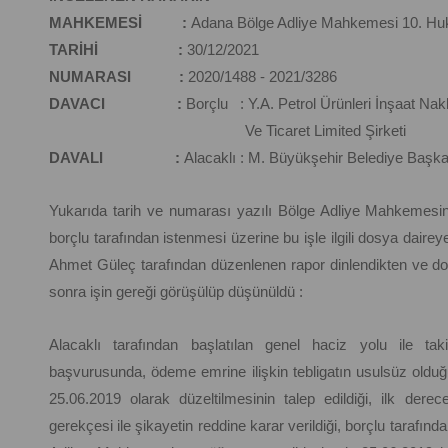
MAHKEMESİ :
Adana Bölge Adliye Mahkemesi 10. Huk
TARİHİ :
30/12/2021
NUMARASI :
2020/1488 - 2021/3286
DAVACI :
Borçlu : Y.A. Petrol Ürünleri İnşaat Na
Ve Ticaret Limited Şirketi
DAVALI :
Alacaklı : M. Büyükşehir Belediye Başka
Yukarıda tarih ve numarası yazılı Bölge Adliye Mahkemesinc
borçlu tarafından istenmesi üzerine bu işle ilgili dosya daire
Ahmet Güleç tarafından düzenlenen rapor dinlendikten ve dos
sonra işin gereği görüşülüp düşünüldü :
Alacaklı tarafından başlatılan genel haciz yolu ile tak
başvurusunda, ödeme emrine ilişkin tebligatın usulsüz olduğu i
25.06.2019 olarak düzeltilmesinin talep edildiği, ilk de
gerekçesi ile şikayetin reddine karar verildiği, borçlu tarafı