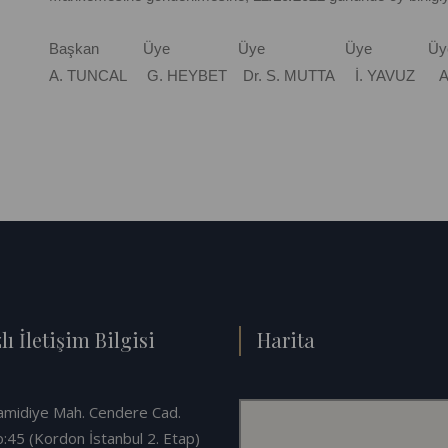
Başkan Üye Üye Üye Üy
A. TUNCAL G. HEYBET Dr. S. MUTTA İ. YAVUZ A
lı İletişim Bilgisi
Harita
midiye Mah. Cendere Cad.
:45 (Kordon İstanbul 2. Etap)