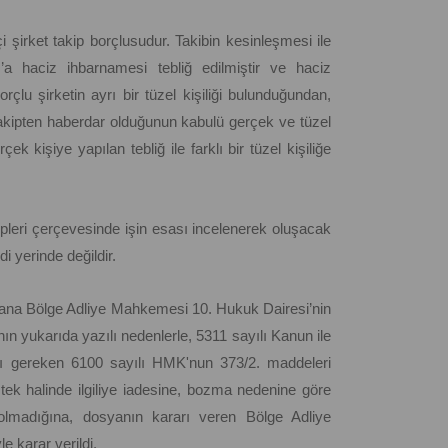
i şirket takip borçlusudur. Takibin kesinleşmesi ile
’a haciz ihbarnamesi tebliğ edilmiştir ve haciz
çlu şirketin ayrı bir tüzel kişiliği bulunduğundan,
 takipten haberdar olduğunun kabulü gerçek ve tüzel
k kişiye yapılan tebliğ ile farklı bir tüzel kişiliğe
leri çerçevesinde işin esası incelenerek oluşacak
i yerinde değildir.
Adana Bölge Adliye Mahkemesi 10. Hukuk Dairesi’nin
ın yukarıda yazılı nedenlerle, 5311 sayılı Kanun ile
ı gereken 6100 sayılı HMK'nun 373/2. maddeleri
tek halinde ilgiliye iadesine, bozma nedenine göre
olmadığına, dosyanın kararı veren Bölge Adliye
e karar verildi.