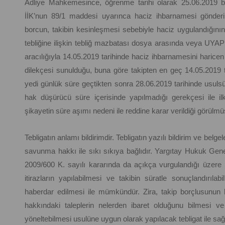
Adliye Mahkemesince, öğrenme tarihi olarak 25.06.2019 bild
İİK’nun 89/1 maddesi uyarınca haciz ihbarnamesi gönderil
borcun, takibin kesinleşmesi sebebiyle haciz uygulandığının 
tebliğine ilişkin tebliğ mazbatası dosya arasında veya UYAP k
aracılığıyla 14.05.2019 tarihinde haciz ihbarnamesini haricen 
dilekçesi sunulduğu, buna göre takipten en geç 14.05.2019 t
yedi günlük süre geçtikten sonra 28.06.2019 tarihinde usulsüz
hak düşürücü süre içerisinde yapılmadığı gerekçesi ile i
şikayetin süre aşımı nedeni ile reddine karar verildiği görülmü
Tebligatın anlamı bildirimdir. Tebligatın yazılı bildirim ve belg
savunma hakkı ile sıkı sıkıya bağlıdır. Yargıtay Hukuk Gene
2009/600 K. sayılı kararında da açıkça vurgulandığı üzere ic
itirazların yapılabilmesi ve takibin süratle sonuçlandırılab
haberdar edilmesi ile mümkündür. Zira, takip borçlusunun 
hakkındaki taleplerin nelerden ibaret olduğunu bilmesi v
yöneltebilmesi usulüne uygun olarak yapılacak tebligat ile sağl