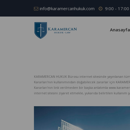
info@karamercanhukuk.com
9:00 - 17:00
Anasayfa
KARAMERCAN HUKUK Bürosu internet sitesinde yayınlanan tüm iç
Kararları’nın kullanımından doğabilecek zararlar için KARAM
Kararları’nın link verilmeden bir başka anlatımla www.karame
internet sitesini ziyaret etmekle, yukarıda belirtilen kullanım şar