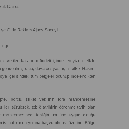
uk Dairesi
kliye Gıda Reklam Ajans Sanayi
nlığı
e verilen kararın müddeti içinde temyizen tetkiki
ye gönderilmiş olup, dava dosyası için Tetkik Hakimi
ya içerisindeki tüm belgeler okunup incelendikten
ipte, borçlu şirket vekilinin icra mahkemesine
leri sürülerek, tebliğ tarihinin öğrenme tarihi olan
rece mahkemesince, tebliğin usulüne uygun olduğu
ndan istinaf kanun yoluna başvurulması üzerine, Bölge