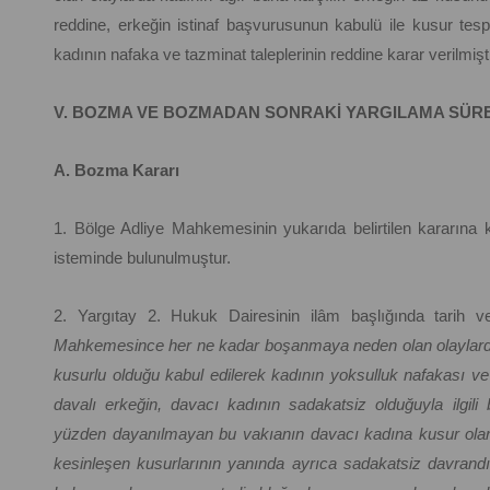
reddine, erkeğin istinaf başvurusunun kabulü ile kusur tespit
kadının nafaka ve tazminat taleplerinin reddine karar verilmişti
V. BOZMA VE BOZMADAN SONRAKİ YARGILAMA SÜR
A. Bozma Kararı
1. Bölge Adliye Mahkemesinin yukarıda belirtilen kararına k
isteminde bulunulmuştur.
2. Yargıtay 2. Hukuk Dairesinin ilâm başlığında tarih ve
Mahkemesince her ne kadar boşanmaya neden olan olaylarda
kusurlu olduğu kabul edilerek kadının yoksulluk nafakası ve 
davalı erkeğin, davacı kadının sadakatsiz olduğuyla ilgil
yüzden dayanılmayan bu vakıanın davacı kadına kusur ola
kesinleşen kusurlarının yanında ayrıca sadakatsiz davrandı