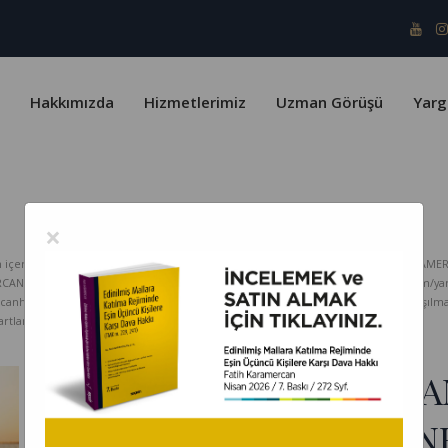
Hakkımızda
Hizmetlerimiz
Uzman Görüşü
Yarg
×
erik telif yasaları ve Türk Patent Enstitüsü kapsamında koruma altındadır. KARAMER
ERCAN HUKUK Bürosu hiçbir sorumluluk kabul etmez. www.karamercanhukuk.com/yargitay
rcanhukuk.com internet adresinden alındığı belirtilmeksizin kopyalanması, paylaşı
tlarını kabul etmiş sayılırsınız.
GÖNÜL İLİŞKİSİ YAŞAYA
ERKEKTEN MADDÎ MEN