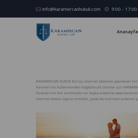
info@karamercanhukuk.com
9:00 - 17:00
Anasayfa
KARAMERCAN HUKUK Bürosu internet sitesinde yayınlanan tüm iç
Kararları’nın kullanımından doğabilecek zararlar için KARAM
Kararları’nın link verilmeden bir başka anlatımla www.karame
internet sitesini ziyaret etmekle, yukarıda belirtilen kullanım şar