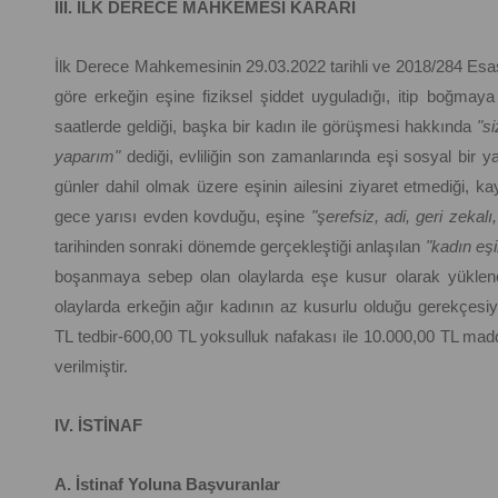
III. İLK DERECE MAHKEMESİ KARARI
İlk Derece Mahkemesinin 29.03.2022 tarihli ve 2018/284 Esas, 
göre erkeğin eşine fiziksel şiddet uyguladığı, itip boğmaya ç
saatlerde geldiği, başka bir kadın ile görüşmesi hakkında
"s
yaparım"
dediği, evliliğin son zamanlarında eşi sosyal bir y
günler dahil olmak üzere eşinin ailesini ziyaret etmediği, k
gece yarısı evden kovduğu, eşine
"şerefsiz, adi, geri zekalı
tarihinden sonraki dönemde gerçekleştiği anlaşılan
"kadın eş
boşanmaya sebep olan olaylarda eşe kusur olarak yükle
olaylarda erkeğin ağır kadının az kusurlu olduğu gerekçesiy
TL tedbir-600,00 TL yoksulluk nafakası ile 10.000,00 TL ma
verilmiştir.
IV. İSTİNAF
A. İstinaf Yoluna Başvuranlar