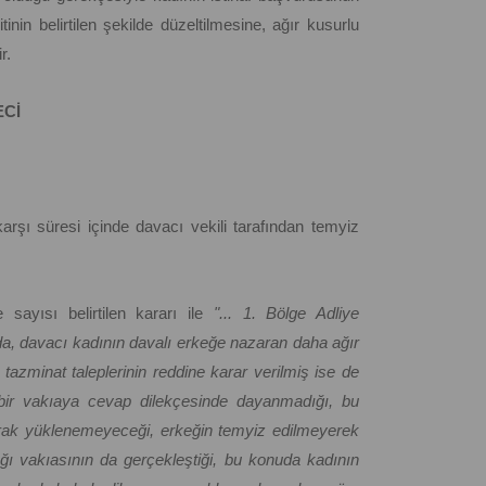
inin belirtilen şekilde düzeltilmesine, ağır kusurlu
r.
ECİ
arşı süresi içinde davacı vekili tarafından temyiz
 sayısı belirtilen kararı ile
"... 1. Bölge Adliye
, davacı kadının davalı erkeğe nazaran daha ağır
tazminat taleplerinin reddine karar verilmiş ise de
i bir vakıaya cevap dilekçesinde dayanmadığı, bu
rak yüklenemeyeceği, erkeğin temyiz edilmeyerek
ğı vakıasının da gerçekleştiği, bu konuda kadının