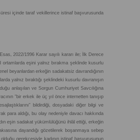
resi içinde taraf vekillerince istinaf başvurusunda
sas, 2022/1996 Karar sayılı kararı ile; İlk Derece
ortamlarda eşini yalnız bırakma şeklinde kusurlu
genel beyanlardan erkeğin sadakatsiz davrandığının
rda yalnız bıraktığı şeklindeki kusurlu davranışın
olduğu anlaşılan ve Sorgun Cumhuriyet Savcılığına
acının "bir erkek ile üç yıl önce internetten tanışıp
laştıklarını" bildirdiği, dosyadaki diğer bilgi ve
rak para aldığı, bu olay nedeniyle davacı hakkında
kadın eşin sadakat yükümlülüğünü ihlâl ettiği, erkeğin
vakıasına dayandığı gözetilerek boşanmaya sebep
u olduğu gerekçesiyle kadının istinaf başvurusunun