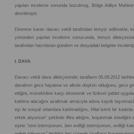
yapılan inceleme sonunda bozulmuş, Bölge Adliye Mahkem
direnilmiştir.
Direnme kararı davacı vekili tarafından temyiz edilmekle; kes
yönünden yapılan inceleme sonucunda, temyiz dilekçesinin
tarafından hazırlanan gündem ve dosyadaki belgeler inceleni
I. DAVA
Davacı vekili dava dilekçesinde; tarafların 05.09.2012 tarihin
davalının gece hayatına ve alkole düşkün olduğunu, gece geç s
ettiğini, müvekkiline karşı ekonomik ve fiziksel şiddet uygulad
katılma alacağını azaltmak amacıyla adına kayıtlı taşınmazla
eşi ile sosyal ortamlara katılmadığını, Hilal isimli bir kadın
erkek alıyorsun" şeklinde iftira attığını, boşanmak istediğini
eşine
"seni istemiyorum, ben evliliği istemiyorum, evliliği
nefret ediyorum"
dediğini ileri sürerek tarafların boşanmalar