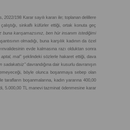
2022/198 Karar sayılı kararı ile; toplanan delillere
alıştığı, sinkaflı küfürler ettiği, ortak konuta geç
iz buna karışamazsınız, ben hür insanım istediğimi
aşantısının olmadığı, buna karşılık kadının da özel
ayınvalidesinin evde kalmasına razı olduktan sonra
, aptal, mal"
şeklindeki sözlerle hakaret ettiği, dava
in sadakatsiz"
davrandığına dair kusurlu davranışın
nemeyeceği, böyle olunca boşanmaya sebep olan
le tarafların boşanmalarına, kadın yararına 400,00
ddi, 5.000,00 TL manevi tazminat ödenmesine karar