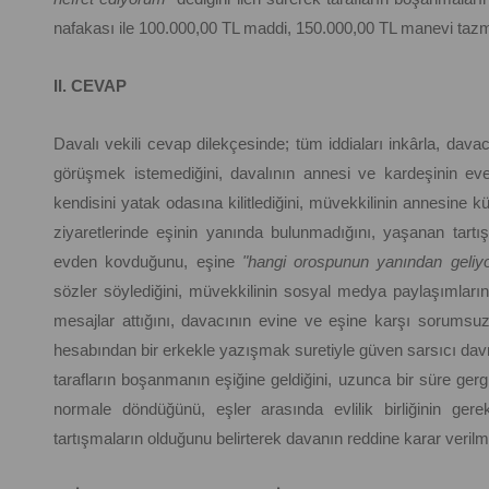
nafakası ile 100.000,00 TL maddi, 150.000,00 TL manevi tazmi
II. CEVAP
Davalı vekili cevap dilekçesinde; tüm iddiaları inkârla, davacı
görüşmek istemediğini, davalının annesi ve kardeşinin e
kendisini yatak odasına kilitlediğini, müvekkilinin annesin
ziyaretlerinde eşinin yanında bulunmadığını, yaşanan tart
evden kovduğunu, eşine
"hangi orospunun yanından geliyo
sözler söylediğini, müvekkilinin sosyal medya paylaşımların
mesajlar attığını, davacının evine ve eşine karşı sorumsuz
hesabından bir erkekle yazışmak suretiyle güven sarsıcı dav
tarafların boşanmanın eşiğine geldiğini, uzunca bir süre ger
normale döndüğünü, eşler arasında evlilik birliğinin ger
tartışmaların olduğunu belirterek davanın reddine karar veril