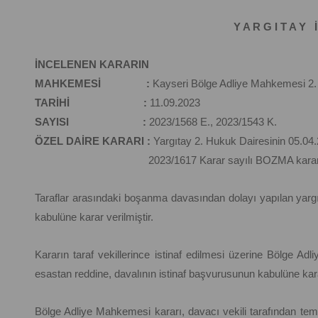
Y A R G I T A Y İ
İNCELENEN KARARIN
MAHKEMESİ :
Kayseri Bölge Adliye Mahkemesi 2.
TARİHİ :
11.09.2023
SAYISI :
2023/1568 E., 2023/1543 K.
ÖZEL DAİRE KARARI :
Yargıtay 2. Hukuk Dairesinin 05.04.
2023/1617 Karar sayılı BOZMA karar
Taraflar arasındaki boşanma davasından dolayı yapılan ya
kabulüne karar verilmiştir.
Kararın taraf vekillerince istinaf edilmesi üzerine Bölge A
esastan reddine, davalının istinaf başvurusunun kabulüne karar
Bölge Adliye Mahkemesi kararı, davacı vekili tarafından tem