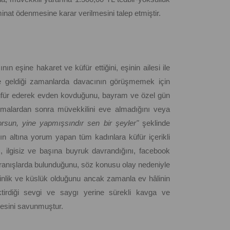
nat ödenmesine karar verilmesini talep etmiştir.
nın eşine hakaret ve küfür ettiğini, eşinin ailesi ile
ve geldiği zamanlarda davacının görüşmemek için
e küfür ederek evden kovduğunu, bayram ve özel gün
ışmalardan sonra müvekkilini eve almadığını veya
rsun, yine yapmışsındır sen bir şeyler"
şeklinde
ın altına yorum yapan tüm kadınlara küfür içerikli
, ilgisiz ve başına buyruk davrandığını, facebook
ranışlarda bulunduğunu, söz konusu olay nedeniyle
ginlik ve küslük olduğunu ancak zamanla ev hâlinin
ektirdiği sevgi ve saygı yerine sürekli kavga ve
mesini savunmuştur.