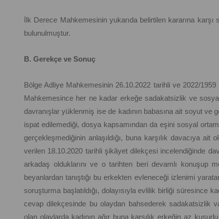
İlk Derece Mahkemesinin yukarıda belirtilen kararına karşı sü
bulunulmuştur.
B. Gerekçe ve Sonuç
Bölge Adliye Mahkemesinin 26.10.2022 tarihli ve 2022/1959 E
Mahkemesince her ne kadar erkeğe sadakatsizlik ve sosyal 
davranışlar yüklenmiş ise de kadının babasına ait soyut ve 
ispat edilemediği, dosya kapsamından da eşini sosyal ortamla
gerçekleşmediğinin anlaşıldığı, buna karşılık davacıya ait 
verilen 18.10.2020 tarihli şikâyet dilekçesi incelendiğinde dav
arkadaş olduklarını ve o tarihten beri devamlı konuşup mesaj
beyanlardan tanıştığı bu erkekten evleneceği izlenimi yarata
soruşturma başlatıldığı, dolayısıyla evlilik birliği süresince 
cevap dilekçesinde bu olaydan bahsederek sadakatsizlik 
olan olaylarda kadının ağır buna karşılık erkeğin az kusurl