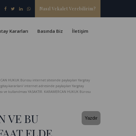
Nasıl Vekalet Verebilirim?
ıtay Kararları
Basında Biz
İletişim
CAN HUKUK Bürosu internet sitesinde paylaşılan Yargıtay
-kararlari/ internet adresinde paylaşılan Yargıtay
lması ve kullanılması YASAKTIR. KARAMERCAN HUKUK Bürosu
N VE BU
Yazdır
FAAT ELDE