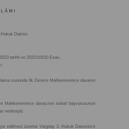
 L Â M I
 Hukuk Dairesi
2023 tarihli ve 2022/10510 Esas,
ı
rgılama sonunda İlk Derece Mahkemesince davanın
dliye Mahkemesince davacının istinaf başvurusunun
 verilmiştir.
yiz edilmesi üzerine Yargıtay 2. Hukuk Dairesince