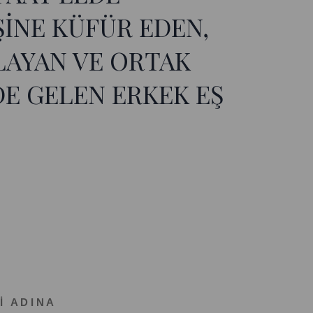
ŞİNE KÜFÜR EDEN,
LAYAN VE ORTAK
E GELEN ERKEK EŞ
İ A D I N A