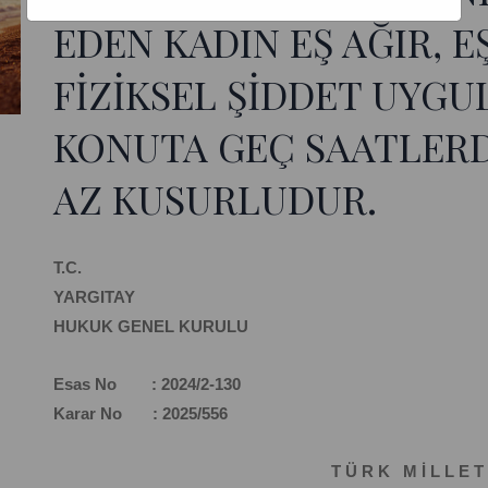
EDEN KADIN EŞ AĞIR, E
FİZİKSEL ŞİDDET UYGU
KONUTA GEÇ SAATLERD
AZ KUSURLUDUR.
T.C.
YARGITAY
HUKUK GENEL KURULU
Esas No : 2024/2-130
Karar No : 2025/556
T Ü R K M İ L L E T 