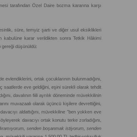
esi tarafından Özel Daire bozma kararına karşı
inlik, süre, temyiz şartı ve diğer usul eksiklikleri
 kabulüne karar verildikten sonra Tetkik Hâkimi
p gereği düşünüldü:
de evlendiklerini, ortak çocuklarının bulunmadığını,
aatlerde eve geldiğini, eşini sürekli olarak tehdit
ığını, davalının fiili ayrılık döneminde müvekkilinin
rını muvazaalı olarak üçüncü kişilere devrettiğini,
la davacıyı aldattığını, müvekkiline "ben yokken eve
 söyleyerek davacıyı ortak konutu terke zorladığını,
 kaldıramıyorum, senden boşanmak istiyorum, senden
ına, müvekkili yararına 1.500,00 TL tedbir-yoksulluk