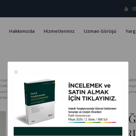
Hakkımızda
Hizmetlerimiz
Uzman Görüşü
Yarg
×
erik telif yasaları ve Türk Patent Enstitüsü kapsamında koruma altındadır. KARAMER
ERCAN HUKUK Bürosu hiçbir sorumluluk kabul etmez. www.karamercanhukuk.com/yargitay
rcanhukuk.com internet adresinden alındığı belirtilmeksizin kopyalanması, paylaşı
tlarını kabul etmiş sayılırsınız.
HMK 145 HÜKMÜ GEREĞİ
DÜĞÜN FOTOĞRAFLARI