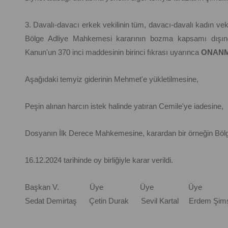
3. Davalı-davacı erkek vekilinin tüm, davacı-davalı kadın vekil
Bölge Adliye Mahkemesi kararının bozma kapsamı dışınd
Kanun'un 370 inci maddesinin birinci fıkrası uyarınca
ONANM
Aşağıdaki temyiz giderinin Mehmet'e yükletilmesine,
Peşin alınan harcın istek halinde yatıran Cemile'ye iadesine,
Dosyanın İlk Derece Mahkemesine, karardan bir örneğin Böl
16.12.2024 tarihinde oy birliğiyle karar verildi.
Başkan V. Üye Üye Üye
Sedat Demirtaş Çetin Durak Sevil Kartal Erdem Şim