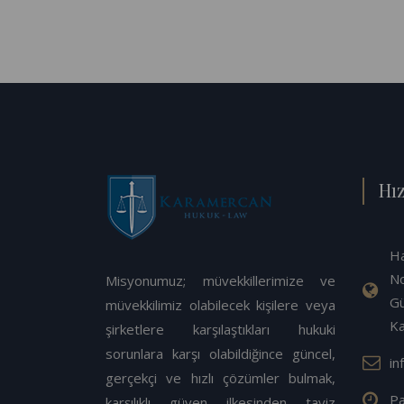
Hız
Ha
No
Misyonumuz; müvekkillerimize ve
Gü
müvekkilimiz olabilecek kişilere veya
K
şirketlere karşılaştıkları hukuki
sorunlara karşı olabildiğince güncel,
in
gerçekçi ve hızlı çözümler bulmak,
Pa
karşılıklı güven ilkesinden taviz