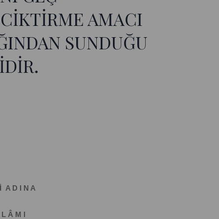
ECİKTİRME AMACI
IĞINDAN SUNDUĞU
DİR.
İ A D I N A
 L Â M I