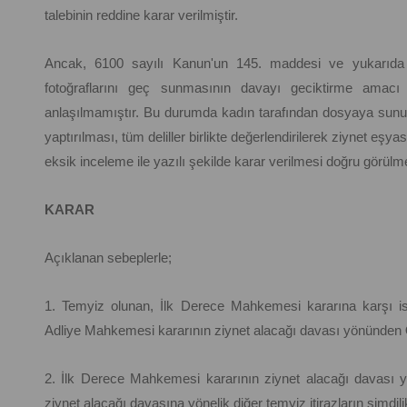
talebinin reddine karar verilmiştir.
Ancak, 6100 sayılı Kanun'un 145. maddesi ve yukarıda an
fotoğraflarını geç sunmasının davayı geciktirme amacı 
anlaşılmamıştır. Bu durumda kadın tarafından dosyaya sunula
yaptırılması, tüm deliller birlikte değerlendirilerek ziynet eşy
eksik inceleme ile yazılı şekilde karar verilmesi doğru görül
KARAR
Açıklanan sebeplerle;
1. Temyiz olunan, İlk Derece Mahkemesi kararına karşı is
Adliye Mahkemesi kararının ziynet alacağı davası yönünden
2. İlk Derece Mahkemesi kararının ziynet alacağı davası
ziynet alacağı davasına yönelik diğer temyiz itirazların şimdi