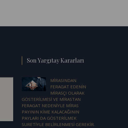
Son Yargıtay Kararları
MİRASINDAN
FERAGAT EDENİN
MİRASÇI OLARAK
GÖSTERİLMESİ VE MİRASTAN
FERAGAT NEDENİYLE MİRAS
PAYININ KİME KALACAĞININ
PAYLARI DA GÖSTERİLMEK
SURETİYLE BELİRLENMESİ GEREKİR.