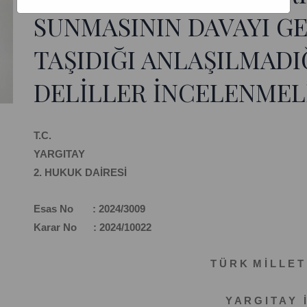
SUNMASININ DAVAYI G
TAŞIDIĞI ANLAŞILMAD
DELİLLER İNCELENMELİ
T.C.
YARGITAY
2. HUKUK DAİRESİ
Esas No : 2024/3009
Karar No : 2024/10022
T Ü R K M İ L L E T 
Y A R G I T A Y İ