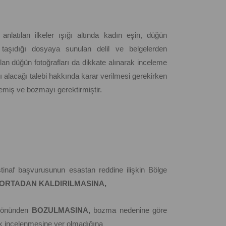
latılan ilkeler ışığı altında kadın eşin, düğün
taşıdığı dosyaya sunulan delil ve belgelerden
n düğün fotoğrafları da dikkate alınarak inceleme
ası alacağı talebi hakkında karar verilmesi gerekirken
memiş ve bozmayı gerektirmiştir.
tinaf başvurusunun esastan reddine ilişkin Bölge
ORTADAN KALDIRILMASINA,
 yönünden
BOZULMASINA,
bozma nedenine göre
lik incelenmesine yer olmadığına