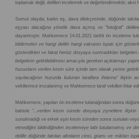
toplamak değil, delilleri incelemek ve değerlendirmektir; ak
Somut olayda; kadın eş, dava dilekçesinde, düğünde takılan
eşyası alacağına yönelik dava açmış ve "fotoğraf" delili
dayanmıştır. Mahkemece 14.01.2021 tarihli ön inceleme tuta
bildirmeleri ve hangi delilin hangi vakıanın ispatı için gösteril
gösterdikleri ve fakat henüz dosyaya sunmadıkları belgeleri
belgelerin getirtilebilmesi amacıyla gereken açıklamayı yapmal
hususların verilen kesin süre içinde tam olarak yerine getir
sayılacağının huzurda bulunan taraflara ihtarına"
ilişkin a
vekillerince imzalanmış ve Mahkemece taraf vekilleri ihtar edil
Mahkemece, yapılan ön inceleme tutanağından sonra düğüne d
bahisle
"...verilen kesin sürede dosyaya ziynetlere ilişki
sunulmadığı ve erkek eşin kesin süreden sonra sunulan veya
etmediğini bildirdiğinden incelemeye tabi tutulamamış ve di
delille düğünde takılan altınların cinsi, gramı ve miktarı ispa