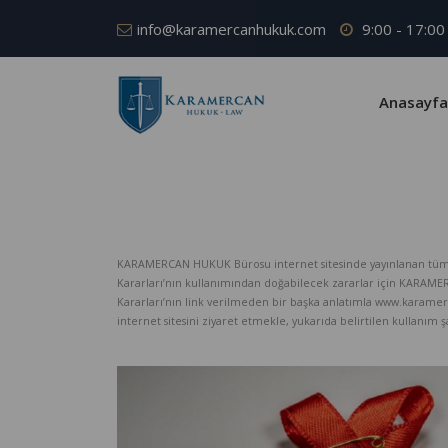
info@karamercanhukuk.com
9:00 - 17:00
Anasayfa
KARAMERCAN HUKUK Bürosu internet sitesinde yayınlanan tüm iç
Kararları’nın kullanımından doğabilecek zararlar için KARAM
Kararları’nın link verilmeden bir başka anlatımla www.karame
internet sitesini ziyaret etmekle, yukarıda belirtilen kullanım şar