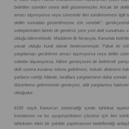
belirtilen süreden sonra delil gösteremezler. Ancak bir deli
amacı taşımıyorsa veya süresinde ileri sürülememesi ilgil
delilin sonradan gösterilmesine izin verebilir"
. gerekçesi
sebeplerinden birinin de gereksiz yere yeni delil sunulması 
olduğu bilinmektedir. Maddenin ilk fıkrasıyla, Kanunda belirti
yasak olduğu kural olarak benimsenmiştir. Fakat iki istis
yargılamayı geciktirme amacı taşımıyorsa veya delilin süres
sebebe dayanıyorsa, hâkim gerekçesini de belirtmek şartıyla,
delil sunma kuralına istisna getirilmesi, hukukî dinlenme hak
şartların varlığı hâlinde, taraflara yargılamanın daha sonraki aş
düzenleme getirmesinin gerekçesi, adil yargılanma hakkını
olduğudur.
6100 sayılı Kanun'un sistematiği içinde tahkikat aşama
konularının ve bu uyuşmazlıkların çözümü için ileri sürdük
tahkikatın etkin bir şekilde yapılmasının hedeflendiği anlaşı