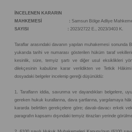
İNCELENEN KARARIN
MAHKEMESİ :
Samsun Bölge Adliye Mahkemes
SAYISI :
2023/2722 E., 2023/3403 K.
Taraflar arasındaki davanın yapılan muhakemesi sonunda B
yukarıda tarihi ve numarası gösterilen hüküm taraf vekil
kesinlik, süre, temyiz şartı ve diğer usul eksiklikleri
dilekçesinin kabulüne karar verildikten ve Tetkik Hâkimi
dosyadaki belgeler incelenip gereği düşünüldü:
1. Tarafların iddia, savunma ve dayandıkları belgelere, uyu
gereken hukuk kurallarına, dava şartlarına, yargılamaya hâki
kararda belirtilen gerekçelere göre; davalı-davacı erkek vek
paragrafın kapsamı dışındaki temyiz itirazları yerinde görülme
2. 6100 sayılı Hukuk Muhakemeleri Kanunu’nun (6100 sayı