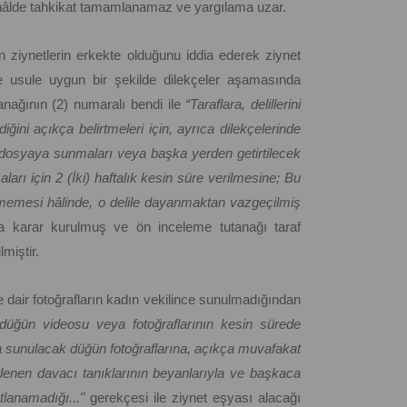
si hâlde tahkikat tamamlanamaz ve yargılama uzar.
 ziynetlerin erkekte olduğunu iddia ederek ziynet
ne usule uygun bir şekilde dilekçeler aşamasında
nağının (2) numaralı bendi ile
“Taraflara, delillerini
diğini açıkça belirtmeleri için, ayrıca dilekçelerinde
 dosyaya sunmaları veya başka yerden getirtilecek
arı için 2 (İki) haftalık kesin süre verilmesine; Bu
ilmemesi hâlinde, o delile dayanmaktan vazgeçilmiş
ra karar kurulmuş ve ön inceleme tutanağı taraf
miştir.
air fotoğrafların kadın vekilince sunulmadığından
n düğün videosu veya fotoğraflarının kesin sürede
 sunulacak düğün fotoğraflarına, açıkça muvafakat
nlenen davacı tanıklarının beyanlarıyla ve başkaca
tlanamadığı..."
gerekçesi ile ziynet eşyası alacağı