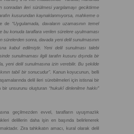
lin sonradan ileri sürülmesi yargılamayı geciktirme
i tarafın kusurundan kaynaklanmıyorsa, mahkeme o
nde de
“Uygulamada, davaların uzamasının temel
ve bu konuda taraflara verilen sürelere uyulmaması
len sürelerden sonra, davada yeni delil sunulmasının
na kabul edilmiştir. Yeni delil sunulması talebi
inde sunulmaması ilgili tarafın kusuru dışında bir
 yeni delil sunulmasına izin verebilir. Bu şekilde
kının tabiî bir sonucudur"
. Kanun koyucunun, belli
amalarında delil ileri sürebilmeleri için istisnai bir
n bir unsurunu oluşturan
“hukukî dinlenilme hakkı”
sına geçilmezden evvel, tarafların uyuşmazlık
leri delillerin daha işin en başında belirlenerek
lmaktadır. Zira tahkikatın amacı, kural olarak delil