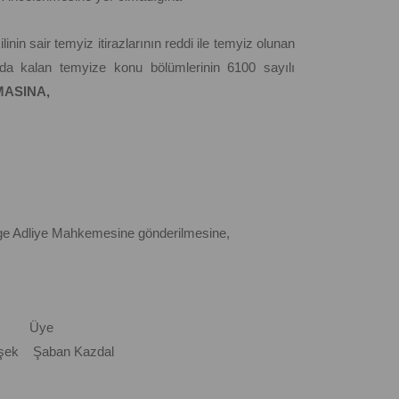
inin sair temyiz itirazlarının reddi ile temyiz olunan
a kalan temyize konu bölümlerinin 6100 sayılı
ASINA,
ge Adliye Mahkemesine gönderilmesine,
 Üye
şek Şaban Kazdal