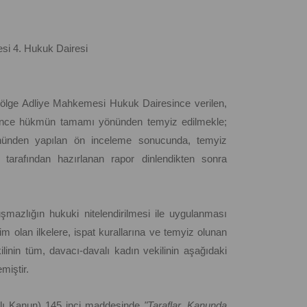
i 4. Hukuk Dairesi
ölge Adliye Mahkemesi Hukuk Dairesince verilen,
lerince hükmün tamamı yönünden temyiz edilmekle;
 yönünden yapılan ön inceleme sonucunda, temyiz
 tarafından hazırlanan rapor dinlendikten sonra
şmazlığın hukuki nitelendirilmesi ile uygulanması
m olan ilkelere, ispat kurallarına ve temyiz olunan
ilinin tüm, davacı-davalı kadın vekilinin aşağıdaki
miştir.
lı Kanun) 145 inci maddesinde
"Taraflar, Kanunda