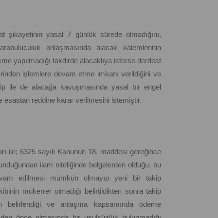
gat şikayetinin yasal 7 günlük sürede olmadığını,
 arabuluculuk anlaşmasında alacak kalemlerinin
eme yapılmadığı takdirde alacaklıya isterse derdest
zerinden işlemlere devam etme imkanı verildiğini ve
akip ile de alacağa kavuşmasında yasal bir engel
e esastan reddine karar verilmesini istemiştir.
arı ile; 6325 sayılı Kanunun 18. maddesi gereğince
ulunduğundan ilam niteliğinde belgelerden olduğu, bu
devam edilmesi mümkün olmayıp yeni bir takip
kibinin mükerrer olmadığı belirtildikten sonra takip
nin belirlendiği ve anlaşma kapsamında ödeme
hinden önce olmasında bir usulsüzlük bulunmadığı