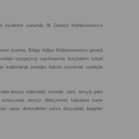
ılan inceleme sonunda İlk Derece Mahkemesince
edilmesi üzerine, Bölge Adliye Mahkemesince gerekli
rusundan vazgeçmiş sayılmasına, borçluların istinaf
ı kaldırılarak yeniden hüküm kurulmak suretiyle
ndan temyiz edilmekle; kesinlik, süre, temyiz şartı
 sonucunda, temyiz dilekçesinin kabulüne karar
anan rapor dinlendikten sonra dosyadaki belgeler