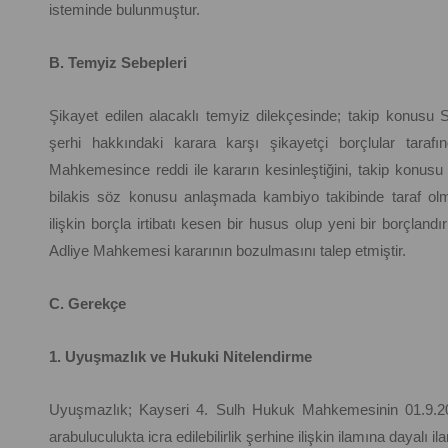
isteminde bulunmuştur.
B. Temyiz Sebepleri
Şikayet edilen alacaklı temyiz dilekçesinde; takip konusu S
şerhi hakkındaki karara karşı şikayetçi borçlular taraf
Mahkemesince reddi ile kararın kesinleştiğini, takip konusu
bilakis söz konusu anlaşmada kambiyo takibinde taraf olm
ilişkin borçla irtibatı kesen bir husus olup yeni bir borçlandı
Adliye Mahkemesi kararının bozulmasını talep etmiştir.
C. Gerekçe
1. Uyuşmazlık ve Hukuki Nitelendirme
Uyuşmazlık; Kayseri 4. Sulh Hukuk Mahkemesinin 01.9.202
arabuluculukta icra edilebilirlik şerhine ilişkin ilamına dayalı ila