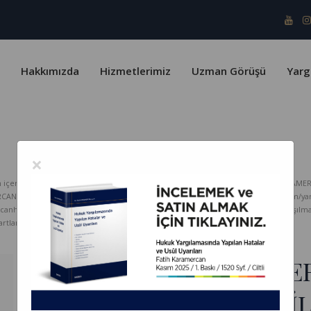
Hakkımızda
Hizmetlerimiz
Uzman Görüşü
Yarg
×
erik telif yasaları ve Türk Patent Enstitüsü kapsamında koruma altındadır. KARAMER
ERCAN HUKUK Bürosu hiçbir sorumluluk kabul etmez. www.karamercanhukuk.com/yargitay
rcanhukuk.com internet adresinden alındığı belirtilmeksizin kopyalanması, paylaşı
tlarını kabul etmiş sayılırsınız.
İCRA EDİLEBİLİRLİK ŞE
BELGE HER KOŞULDA İL