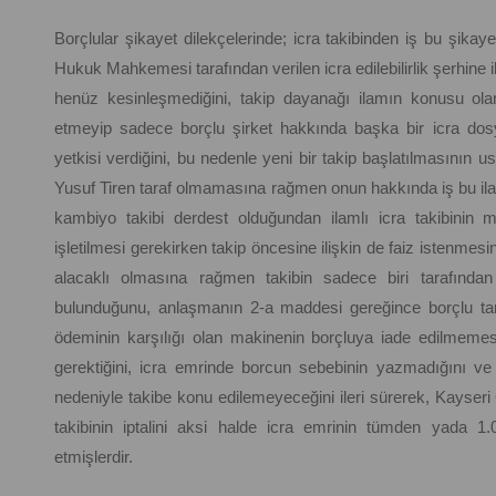
Borçlular şikayet dilekçelerinde; icra takibinden iş bu şikay
Hukuk Mahkemesi tarafından verilen icra edilebilirlik şerhine ili
henüz kesinleşmediğini, takip dayanağı ilamın konusu ola
etmeyip sadece borçlu şirket hakkında başka bir icra do
yetkisi verdiğini, bu nedenle yeni bir takip başlatılmasının 
Yusuf Tiren taraf olmamasına rağmen onun hakkında iş bu ilam
kambiyo takibi derdest olduğundan ilamlı icra takibinin mü
işletilmesi gerekirken takip öncesine ilişkin de faiz istenme
alacaklı olmasına rağmen takibin sadece biri tarafından b
bulunduğunu, anlaşmanın 2-a maddesi gereğince borçlu t
ödeminin karşılığı olan makinenin borçluya iade edilmeme
gerektiğini, icra emrinde borcun sebebinin yazmadığını ve
nedeniyle takibe konu edilemeyeceğini ileri sürerek, Kayseri
takibinin iptalini aksi halde icra emrinin tümden yada 1.
etmişlerdir.