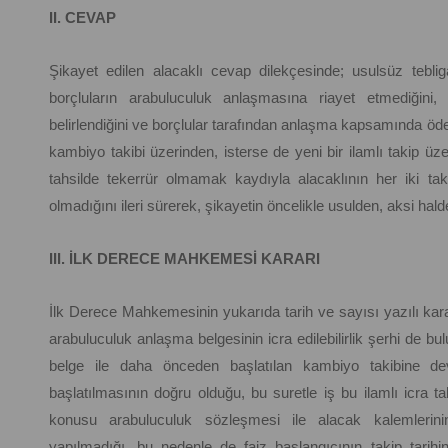
II. CEVAP
Şikayet edilen alacaklı cevap dilekçesinde; usulsüz tebli
borçluların arabuluculuk anlaşmasına riayet etmediğini,
belirlendiğini ve borçlular tarafından anlaşma kapsamında öd
kambiyo takibi üzerinden, isterse de yeni bir ilamlı takip ü
tahsilde tekerrür olmamak kaydıyla alacaklının her iki t
olmadığını ileri sürerek, şikayetin öncelikle usulden, aksi hald
III. İLK DERECE MAHKEMESİ KARARI
İlk Derece Mahkemesinin yukarıda tarih ve sayısı yazılı kar
arabuluculuk anlaşma belgesinin icra edilebilirlik şerhi de b
belge ile daha önceden başlatılan kambiyo takibine 
başlatılmasının doğru olduğu, bu suretle iş bu ilamlı icra ta
konusu arabuluculuk sözleşmesi ile alacak kalemleri
yapılmadığı, bu nedenle de faiz başlangıcının takip tari