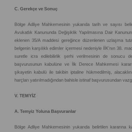
C. Gerekçe ve Sonuç
Bölge Adliye Mahkemesinin yukarıda tarih ve sayısı belir
Avukatlık Kanununda Değişiklik Yapılmasına Dair Kanunun
eklenen 35/A maddesi gereğince düzenlenen uzlaşma tutana
belgenin karşılıklı edimler içermesi nedeniyle İİK'nın 38. ma
suretle icra edilebilirlik şerhi verilmesinin de sonucu de
başvurusunun kabulüne ve İlk Derece Mahkemesi kararı 
şikayetin kabulü ile takibin iptaline hükmedilmiş, alacaklı
harçları yatırılmadığından bahisle istinaf başvurusundan vazg
V. TEMYİZ
A. Temyiz Yoluna Başvuranlar
Bölge Adliye Mahkemesinin yukarıda belirtilen kararına ka