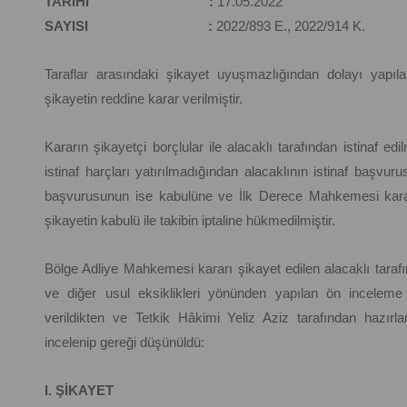
TARİHİ :
17.05.2022
SAYISI :
2022/893 E., 2022/914 K.
Taraflar arasındaki şikayet uyuşmazlığından dolayı yap
şikayetin reddine karar verilmiştir.
Kararın şikayetçi borçlular ile alacaklı tarafından istinaf 
istinaf harçları yatırılmadığından alacaklının istinaf başvu
başvurusunun ise kabulüne ve İlk Derece Mahkemesi karar
şikayetin kabulü ile takibin iptaline hükmedilmiştir.
Bölge Adliye Mahkemesi kararı şikayet edilen alacaklı tarafı
ve diğer usul eksiklikleri yönünden yapılan ön inceleme
verildikten ve Tetkik Hâkimi Yeliz Aziz tarafından hazırl
incelenip gereği düşünüldü:
I. ŞİKAYET