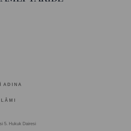
İ A D I N A
 L Â M I
i 5. Hukuk Dairesi