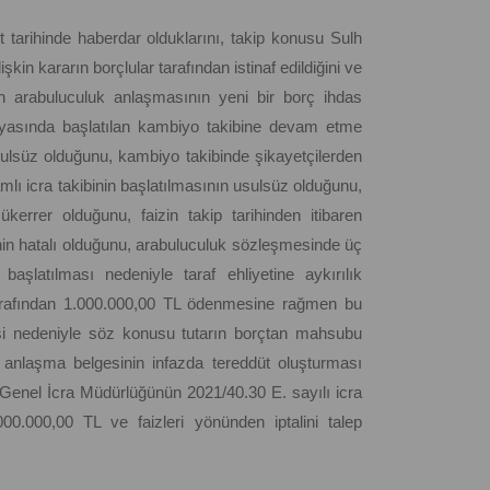
et tarihinde haberdar olduklarını, takip konusu Sulh
şkin kararın borçlular tarafından istinaf edildiğini ve
n arabuluculuk anlaşmasının yeni bir borç ihdas
syasında başlatılan kambiyo takibine devam etme
usulsüz olduğunu, kambiyo takibinde şikayetçilerden
lı icra takibinin başlatılmasının usulsüz olduğunu,
kerrer olduğunu, faizin takip tarihinden itibaren
sinin hatalı olduğunu, arabuluculuk sözleşmesinde üç
aşlatılması nedeniyle taraf ehliyetine aykırılık
arafından 1.000.000,00 TL ödenmesine rağmen bu
si nedeniyle söz konusu tutarın borçtan mahsubu
 anlaşma belgesinin infazda tereddüt oluşturması
 Genel İcra Müdürlüğünün 2021/40.30 E. sayılı icra
000.000,00 TL ve faizleri yönünden iptalini talep