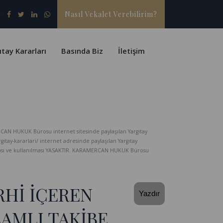
Nasıl Vekalet Verebilirim?
ıtay Kararları
Basında Biz
İletişim
CAN HUKUK Bürosu internet sitesinde paylaşılan Yargıtay
-kararlari/ internet adresinde paylaşılan Yargıtay
lması ve kullanılması YASAKTIR. KARAMERCAN HUKUK Bürosu
RHİ İÇEREN
Yazdır
AMLI TAKİBE