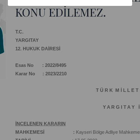
KONU EDİLEMEZ.
T.C.
YARGITAY
12. HUKUK DAİRESİ
Esas No : 2022/8495
Karar No : 2023/2210
T Ü R K M İ L L E T 
Y A R G I T A Y İ
İNCELENEN KARARIN
MAHKEMESİ :
Kayseri Bölge Adliye Mahkemes