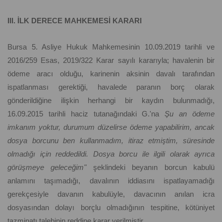
III. İLK DERECE MAHKEMESİ KARARI
Bursa 5. Asliye Hukuk Mahkemesinin 10.09.2019 tarihli ve
2016/259 Esas, 2019/322 Karar sayılı kararıyla; havalenin bir
ödeme aracı olduğu, karinenin aksinin davalı tarafından
ispatlanması gerektiği, havalede paranın borç olarak
gönderildiğine ilişkin herhangi bir kaydın bulunmadığı,
16.09.2015 tarihli haciz tutanağındaki G.'na
Şu an ödeme
imkanım yoktur, durumum düzelirse ödeme yapabilirim, ancak
dosya borcunu ben kullanmadım, itiraz etmiştim, süresinde
olmadığı için reddedildi. Dosya borcu ile ilgili olarak ayrıca
görüşmeye geleceğim"
şeklindeki beyanın borcun kabulü
anlamını taşımadığı, davalının iddiasını ispatlayamadığı
gerekçesiyle davanın kabulüyle, davacının anılan icra
dosyasından dolayı borçlu olmadığının tespitine, kötüniyet
tazminatı talebinin reddine karar verilmiştir.