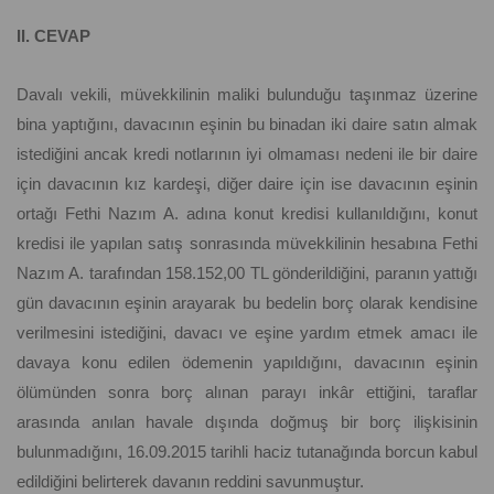
II. CEVAP
Davalı vekili, müvekkilinin maliki bulunduğu taşınmaz üzerine
bina yaptığını, davacının eşinin bu binadan iki daire satın almak
istediğini ancak kredi notlarının iyi olmaması nedeni ile bir daire
için davacının kız kardeşi, diğer daire için ise davacının eşinin
ortağı Fethi Nazım A. adına konut kredisi kullanıldığını, konut
kredisi ile yapılan satış sonrasında müvekkilinin hesabına Fethi
Nazım A. tarafından 158.152,00 TL gönderildiğini, paranın yattığı
gün davacının eşinin arayarak bu bedelin borç olarak kendisine
verilmesini istediğini, davacı ve eşine yardım etmek amacı ile
davaya konu edilen ödemenin yapıldığını, davacının eşinin
ölümünden sonra borç alınan parayı inkâr ettiğini, taraflar
arasında anılan havale dışında doğmuş bir borç ilişkisinin
bulunmadığını, 16.09.2015 tarihli haciz tutanağında borcun kabul
edildiğini belirterek davanın reddini savunmuştur.