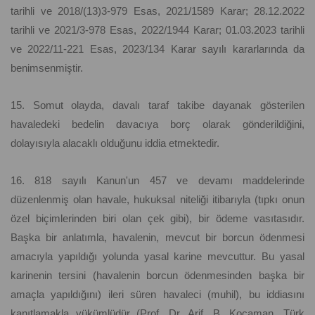
tarihli ve 2018/(13)3-979 Esas, 2021/1589 Karar; 28.12.2022
tarihli ve 2021/3-978 Esas, 2022/1944 Karar; 01.03.2023 tarihli
ve 2022/11-221 Esas, 2023/134 Karar sayılı kararlarında da
benimsenmiştir.
15. Somut olayda, davalı taraf takibe dayanak gösterilen
havaledeki bedelin davacıya borç olarak gönderildiğini,
dolayısıyla alacaklı olduğunu iddia etmektedir.
16. 818 sayılı Kanun'un 457 ve devamı maddelerinde
düzenlenmiş olan havale, hukuksal niteliği itibarıyla (tıpkı onun
özel biçimlerinden biri olan çek gibi), bir ödeme vasıtasıdır.
Başka bir anlatımla, havalenin, mevcut bir borcun ödenmesi
amacıyla yapıldığı yolunda yasal karine mevcuttur. Bu yasal
karinenin tersini (havalenin borcun ödenmesinden başka bir
amaçla yapıldığını) ileri süren havaleci (muhil), bu iddiasını
kanıtlamakla yükümlüdür (Prof. Dr. Arif. B. Kocaman, Türk