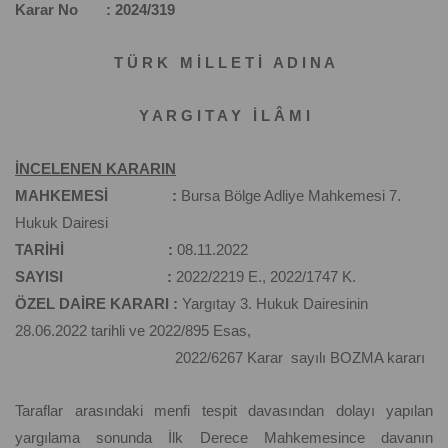
Karar No : 2024/319
T Ü R K M İ L L E T İ A D I N A
Y A R G I T A Y İ L Â M I
İNCELENEN KARARIN
MAHKEMESİ :
Bursa Bölge Adliye Mahkemesi 7.
Hukuk Dairesi
TARİHİ :
08.11.2022
SAYISI :
2022/2219 E., 2022/1747 K.
ÖZEL DAİRE KARARI :
Yargıtay 3. Hukuk Dairesinin
28.06.2022 tarihli ve 2022/895 Esas,
2022/6267 Karar sayılı BOZMA kararı
Taraflar arasındaki menfi tespit davasından dolayı yapılan
yargılama sonunda İlk Derece Mahkemesince davanın