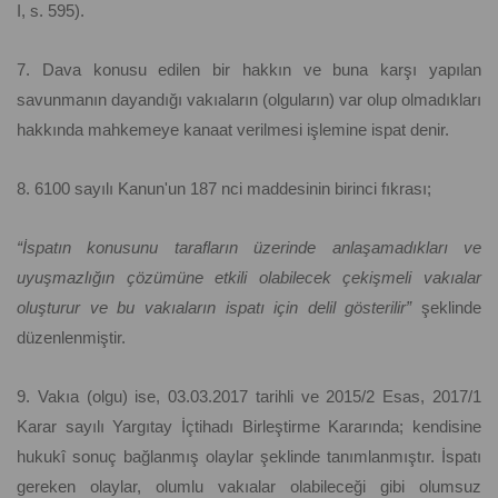
I, s. 595).
7. Dava konusu edilen bir hakkın ve buna karşı yapılan
savunmanın dayandığı vakıaların (olguların) var olup olmadıkları
hakkında mahkemeye kanaat verilmesi işlemine ispat denir.
8. 6100 sayılı Kanun'un 187 nci maddesinin birinci fıkrası;
“İspatın konusunu tarafların üzerinde anlaşamadıkları ve
uyuşmazlığın çözümüne etkili olabilecek çekişmeli vakıalar
oluşturur ve bu vakıaların ispatı için delil gösterilir”
şeklinde
düzenlenmiştir.
9. Vakıa (olgu) ise, 03.03.2017 tarihli ve 2015/2 Esas, 2017/1
Karar sayılı Yargıtay İçtihadı Birleştirme Kararında; kendisine
hukukî sonuç bağlanmış olaylar şeklinde tanımlanmıştır. İspatı
gereken olaylar, olumlu vakıalar olabileceği gibi olumsuz