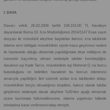
I. DAVA
Davacı vekili, 26.02.2008 tarihli 158.152,00 TL havaleye
dayanılarak Bursa 10. İcra Müdürlüğünün 2014/1147 Esas sayılı
dosyası ile müvekkili aleyhine başlatılan ilamsız icra takibinde
ödeme emri tebligatı müvekkilinin eşinin kaza geçirmesi nedeni
ile hastanede olduğu dönemde yapıldığından itiraz edildiyse de
süresinin kaçırılmış olması nedeniyle takibin kesinleştiğini,
davalının eşi Kadir Tan'ın, müvekkilinin eşi Mehmet G.'na borcu
bulunduğunu ve belirtilen havalenin bu borcun ödenmesi
amacıyla yapıldığını ileri sürerek anılan icra takibinden dolayı
müvekkilinin borçlu olmadığının tespitine, haksız olarak takibe
girişilmesi nedeniyle davalı aleyhine %20'den aşağı olmamak
üzere tazminata hükmedilmesine, ödeme yapılması hâlinde
istirdadına karar verilmesini talep etmiştir.