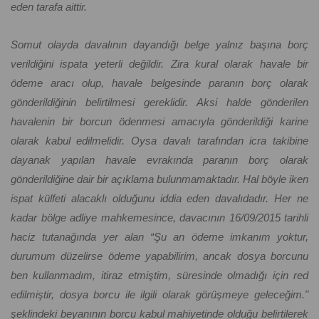
eden tarafa aittir.
Somut olayda davalının dayandığı belge yalnız başına borç
verildiğini ispata yeterli değildir. Zira kural olarak havale bir
ödeme aracı olup, havale belgesinde paranın borç olarak
gönderildiğinin belirtilmesi gereklidir. Aksi halde gönderilen
havalenin bir borcun ödenmesi amacıyla gönderildiği karine
olarak kabul edilmelidir. Oysa davalı tarafından icra takibine
dayanak yapılan havale evrakında paranın borç olarak
gönderildiğine dair bir açıklama bulunmamaktadır. Hal böyle iken
ispat külfeti alacaklı olduğunu iddia eden davalıdadır. Her ne
kadar bölge adliye mahkemesince, davacının 16/09/2015 tarihli
haciz tutanağında yer alan “Şu an ödeme imkanım yoktur,
durumum düzelirse ödeme yapabilirim, ancak dosya borcunu
ben kullanmadım, itiraz etmiştim, süresinde olmadığı için red
edilmiştir, dosya borcu ile ilgili olarak görüşmeye geleceğim."
şeklindeki beyanının borcu kabul mahiyetinde olduğu belirtilerek