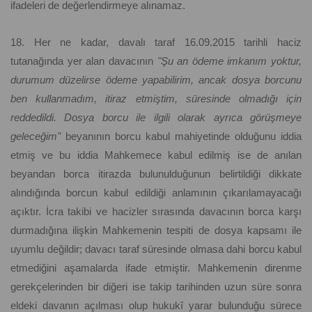
ifadeleri de değerlendirmeye alınamaz.
18. Her ne kadar, davalı taraf 16.09.2015 tarihli haciz
tutanağında yer alan davacının
"Şu an ödeme imkanım yoktur,
durumum düzelirse ödeme yapabilirim, ancak dosya borcunu
ben kullanmadım, itiraz etmiştim, süresinde olmadığı için
reddedildi. Dosya borcu ile ilgili olarak ayrıca görüşmeye
geleceğim"
beyanının borcu kabul mahiyetinde olduğunu iddia
etmiş ve bu iddia Mahkemece kabul edilmiş ise de anılan
beyandan borca itirazda bulunulduğunun belirtildiği dikkate
alındığında borcun kabul edildiği anlamının çıkarılamayacağı
açıktır. İcra takibi ve hacizler sırasında davacının borca karşı
durmadığına ilişkin Mahkemenin tespiti de dosya kapsamı ile
uyumlu değildir; davacı taraf süresinde olmasa dahi borcu kabul
etmediğini aşamalarda ifade etmiştir. Mahkemenin direnme
gerekçelerinden bir diğeri ise takip tarihinden uzun süre sonra
eldeki davanın açılması olup hukukî yarar bulunduğu sürece