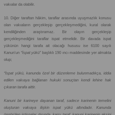
vakıalar da olabilir.
10. Diğer taraftan hâkim, taraflar arasında uyuşmazlık konusu
olan vakıaların gerçekleşip gerçekleşmediğini, kural olarak
kendiliğinden araştıramaz. Bir olayın gerçekleşip
gerçekleşmediğini taraflar ispat etmelidir. Bir davada ispat
yükünün hangi tarafa ait olacağı hususu ise 6100 sayılı
Kanun'un
“İspat yükü”
başlıklı 190 ıncı maddesinde yer almakta
olup;
“İspat yükü, kanunda özel bir düzenleme bulunmadıkça, iddia
edilen vakıaya bağlanan hukuki sonuçtan kendi lehine hak
çıkaran tarafa aittir.
Kanuni bir karineye dayanan taraf, sadece karinenin temelini
oluşturan vakıaya ilişkin ispat yükü altındadır. Kanunda
öngörülen istisnalar dışında, karşı taraf, kanuni karinenin aksini