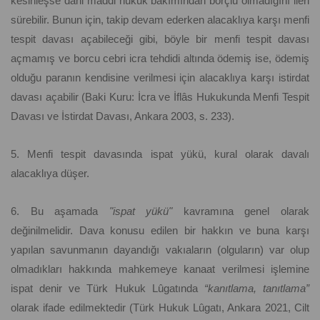
kesinleşse dahi maddi hukuk bakımından borçlu olmadığını ileri
sürebilir. Bunun için, takip devam ederken alacaklıya karşı menfi
tespit davası açabileceği gibi, böyle bir menfi tespit davası
açmamış ve borcu cebri icra tehdidi altında ödemiş ise, ödemiş
olduğu paranın kendisine verilmesi için alacaklıya karşı istirdat
davası açabilir (Baki Kuru: İcra ve İflâs Hukukunda Menfi Tespit
Davası ve İstirdat Davası, Ankara 2003, s. 233).
5. Menfi tespit davasında ispat yükü, kural olarak davalı
alacaklıya düşer.
6. Bu aşamada
"ispat yükü"
kavramına genel olarak
değinilmelidir. Dava konusu edilen bir hakkın ve buna karşı
yapılan savunmanın dayandığı vakıaların (olguların) var olup
olmadıkları hakkında mahkemeye kanaat verilmesi işlemine
ispat denir ve Türk Hukuk Lûgatında
“kanıtlama, tanıtlama”
olarak ifade edilmektedir (Türk Hukuk Lûgatı, Ankara 2021, Cilt