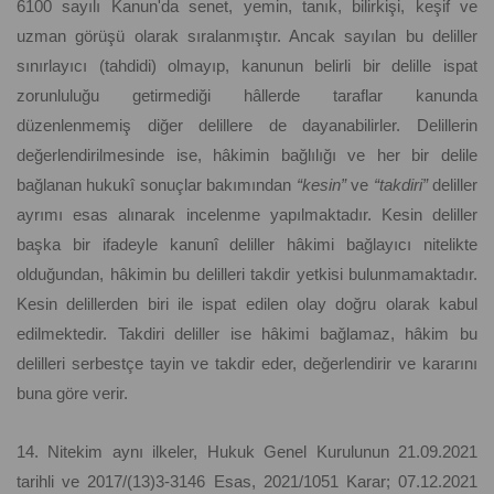
6100 sayılı Kanun'da senet, yemin, tanık, bilirkişi, keşif ve
uzman görüşü olarak sıralanmıştır. Ancak sayılan bu deliller
sınırlayıcı (tahdidi) olmayıp, kanunun belirli bir delille ispat
zorunluluğu getirmediği hâllerde taraflar kanunda
düzenlenmemiş diğer delillere de dayanabilirler. Delillerin
değerlendirilmesinde ise, hâkimin bağlılığı ve her bir delile
bağlanan hukukî sonuçlar bakımından
“kesin”
ve
“takdiri”
deliller
ayrımı esas alınarak incelenme yapılmaktadır. Kesin deliller
başka bir ifadeyle kanunî deliller hâkimi bağlayıcı nitelikte
olduğundan, hâkimin bu delilleri takdir yetkisi bulunmamaktadır.
Kesin delillerden biri ile ispat edilen olay doğru olarak kabul
edilmektedir. Takdiri deliller ise hâkimi bağlamaz, hâkim bu
delilleri serbestçe tayin ve takdir eder, değerlendirir ve kararını
buna göre verir.
14. Nitekim aynı ilkeler, Hukuk Genel Kurulunun 21.09.2021
tarihli ve 2017/(13)3-3146 Esas, 2021/1051 Karar; 07.12.2021