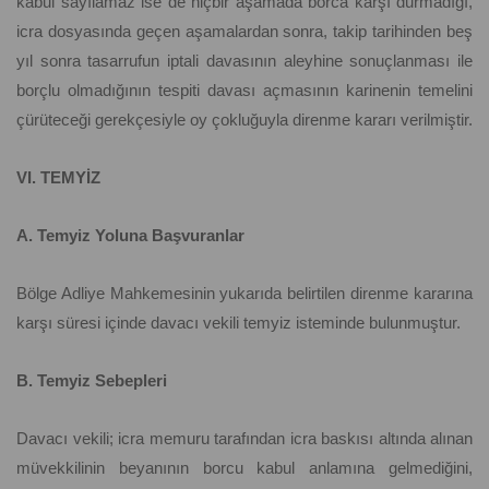
kabul sayılamaz ise de hiçbir aşamada borca karşı durmadığı,
icra dosyasında geçen aşamalardan sonra, takip tarihinden beş
yıl sonra tasarrufun iptali davasının aleyhine sonuçlanması ile
borçlu olmadığının tespiti davası açmasının karinenin temelini
çürüteceği gerekçesiyle oy çokluğuyla direnme kararı verilmiştir.
VI. TEMYİZ
A. Temyiz Yoluna Başvuranlar
Bölge Adliye Mahkemesinin yukarıda belirtilen direnme kararına
karşı süresi içinde davacı vekili temyiz isteminde bulunmuştur.
B. Temyiz Sebepleri
Davacı vekili; icra memuru tarafından icra baskısı altında alınan
müvekkilinin beyanının borcu kabul anlamına gelmediğini,