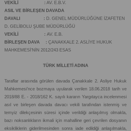
VEKİLİ :
AV. E.B.V.
ASIL VE BİRLEŞEN DAVADA
DAVALI :
D. GENEL MÜDÜRLÜĞÜNE İZAFETEN
D. GELİBOLU ŞUBE MÜDÜRLÜĞÜ
VEKİLİ :
AV. E.B.
BİRLEŞEN DAVA :
ÇANAKKALE 2. ASLİYE HUKUK
MAHKEMESİ'NİN 2012/243 ESAS
TÜRK MİLLETİ ADINA
Taraflar arasında görülen davada Çanakkale 2. Asliye Hukuk
Mahkemesi’nce bozmaya uyularak verilen 18.06.2018 tarih ve
2018/88 E. - 2018/162 K. sayılı kararın Yargıtayca incelenmesi
asıl ve birleşen davada davacı vekili tarafından istenmiş ve
temyiz dilekçesinin süresi içinde verildiği anlaşılmış olmakla,
bazı noksanlıkların ikmali için mahalline geri çevrilen dosyanın
eksikliklerin giderilmesinden sonra iade edildiği anlaşılmakla,