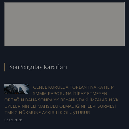
Son Yargıtay Kararları
GENEL KURULDA TOPLANTIYA KATILIP
SMMM RAPORUNA İTİRAZ ETMEYEN
ORTAĞIN DAHA SONRA YK BEYANINDAKİ İMZALARIN YK
ÜYELERİNİN ELİ MAHSULÜ OLMADIĞINI İLERİ SÜRMESİ
TMK 2 HÜKMÜNE AYKIRILIK OLUŞTURUR
06.05.2026