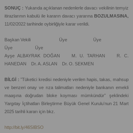
SONUÇ :
Yukarıda açıklanan nedenlerle davacı vekilinin temyiz
itirazlarının kabulü ile kararın davacı yararına
BOZULMASINA,
11/02/2022 tarihinde oybirliğiyle karar verildi.
Başkan Vekili Üye Üye
Üye Üye
Ayşe ALBAYRAK DOĞAN M. U. TARHAN R. C.
HANEDAN Dr. A. ASLAN Dr. O. SEKMEN
BİLGİ :
"Tüketici kredisi nedeniyle verilen hapis, takas, mahsup
ve benzeri onay ve rıza talimatları nedeniyle bankanın emekli
maaşına doğrudan bloke koyması mümkündür" şeklindeki
Yargıtay İçtihatları Birleştirme Büyük Genel Kurulu'nun 21 Mart
2025 tarihli kararı için bkz.
http://bit.ly/46SIBSO