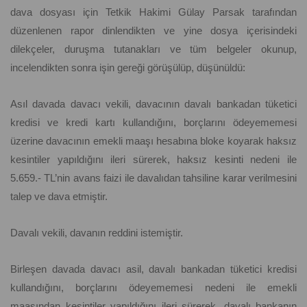
dava dosyası için Tetkik Hakimi Gülay Parsak tarafından
düzenlenen rapor dinlendikten ve yine dosya içerisindeki
dilekçeler, duruşma tutanakları ve tüm belgeler okunup,
incelendikten sonra işin gereği görüşülüp, düşünüldü:
Asıl davada davacı vekili, davacının davalı bankadan tüketici
kredisi ve kredi kartı kullandığını, borçlarını ödeyememesi
üzerine davacının emekli maaşı hesabına bloke koyarak haksız
kesintiler yapıldığını ileri sürerek, haksız kesinti nedeni ile
5.659.- TL’nin avans faizi ile davalıdan tahsiline karar verilmesini
talep ve dava etmiştir.
Davalı vekili, davanın reddini istemiştir.
Birleşen davada davacı asil, davalı bankadan tüketici kredisi
kullandığını, borçlarını ödeyememesi nedeni ile emekli
maaşından kesintiler yapıldığını ileri sürerek, davalı bankanın