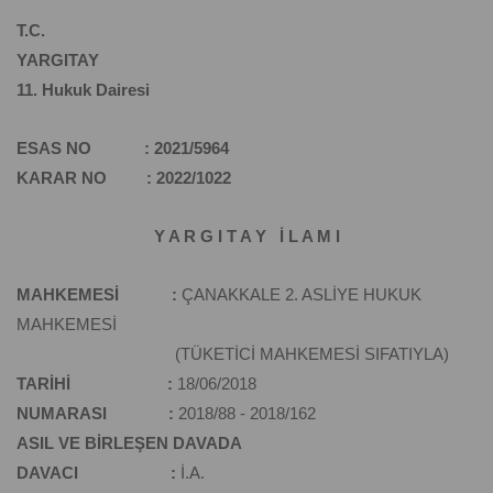
T.C.
YARGITAY
11. Hukuk Dairesi
ESAS NO : 2021/5964
KARAR NO : 2022/1022
Y A R G I T A Y İ L A M I
MAHKEMESİ :
ÇANAKKALE 2. ASLİYE HUKUK
MAHKEMESİ
(TÜKETİCİ MAHKEMESİ SIFATIYLA)
TARİHİ :
18/06/2018
NUMARASI :
2018/88 - 2018/162
ASIL VE BİRLEŞEN DAVADA
DAVACI :
İ.A.