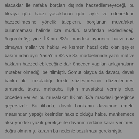
alacaklar ile nafaka borçları dışında haczedilemeyeceği, bu
fıkraya göre haczi yasaklanan gelir, aylık ve ödeneklerin
haczedilmesine yönelik taleplerin, borçlunun muvafakati
bulunmaması halinde icra müdürü tarafından reddedileceği
öngörülmüş; yine İİK'nın 83/a maddesi uyarınca haczi caiz
olmayan mallar ve haklar ve kısmen haczi caiz olan şeyler
bakımından aynı Yasa'nın 82. ve 83. maddelerinde yazılı mal ve
hakların haczedilebileceğine dair önceden yapılan anlaşmaların
muteber olmadığı belirtilmiştir. Somut olayda da davacı, davalı
banka ile imzaladığı kredi sözleşmesinin düzenlenmesi
sırasında takas, mahsuba ilişkin muvafakat vermiş olup,
önceden verilen bu muvafakat İİK'nın 83/a maddesi gereğince
geçersizdir. Bu itibarla, davalı bankanın davacının emekli
maaşından yaptığı kesintiler haksız olduğu halde, mahkemece
aksi yöndeki yazılı gerekçe ile davanın reddine karar verilmesi
doğru olmamış, kararın bu nedenle bozulması gerekmiştir.