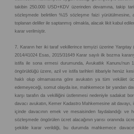
takibin 250.000 USD+KDV üzerinden devamına, takip tari
sözleşmede belirtilen %15 sözleşme faizi yürütülmesine, 
toplanan deliller ile saptanmış olmakla, alacak likit kabul edi
karar verilmiştir.
7. Kararın her iki taraf vekillerince temyizi üzerine Yargıtay
2014/41024 Esas, 2015/31649 Karar sayılı ilk bozma kararıyla
istifa ile sona ermesi durumunda, Avukatlık Kanunu’nun 17
öngörüldüğü üzere, azil ve istifa tarihleri itibariyle henüz ke
haklı olup olmamasına göre avukatın ya tüm vekâlet ücr
edemeyeceği, somut olayda ise, mahkemece bir yandan davacı
karşı tarafın da vekilliğini üstlenmesi nedeniyle sadakat bor
davacı avukatın, Kemer Kadastro Mahkemesine ait davayı, istif
içinde davacının emek ve mesaisinden faydalandığı ve her
sözleşmede öngörülen ücret alacağının yarısı oranında ücre
şekilde karar verildiği, bu durumda mahkemece davacının