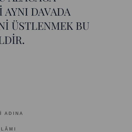
İ AYNI DAVADA
İNİ ÜSTLENMEK BU
LDİR.
İ A D I N A
 L Â M I