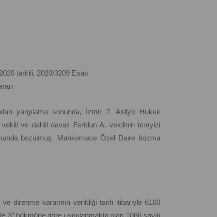
2020 tarihli, 2020/3209 Esas
arı
yapılan yargılama sonunda, İzmir 7. Asliye Hukuk
kili ve dahili davalı Feridun A. vekilinin temyizi
 sonunda bozulmuş, Mahkemece Özel Daire bozma
 direnme kararının verildiği tarih itibariyle 6100
e 3” hükmüne göre uygulanmakta olan 1086 sayılı