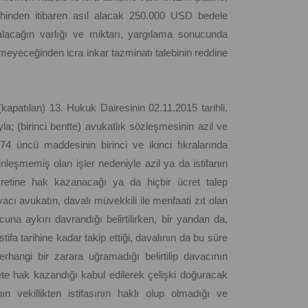
hinden itibaren asıl alacak 250.000 USD bedele
alacağın varlığı ve miktarı, yargılama sonucunda
lemeyeceğinden icra inkar tazminatı talebinin reddine
 (kapatılan) 13. Hukuk Dairesinin 02.11.2015 tarihli,
; (birinci bentte) avukatlık sözleşmesinin azil ve
4 üncü maddesinin birinci ve ikinci fıkralarında
sinleşmemiş olan işler nedeniyle azil ya da istifanın
etine hak kazanacağı ya da hiçbir ücret talep
 avukatın, davalı müvekkili ile menfaati zıt olan
cuna aykırı davrandığı belirtilirken, bir yandan da,
a tarihine kadar takip ettiği, davalının da bu süre
hangi bir zarara uğramadığı belirtilip davacının
te hak kazandığı kabul edilerek çelişki doğuracak
 vekillikten istifasının haklı olup olmadığı ve