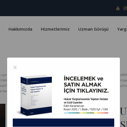
Hakkımızda
Hizmetlerimiz
Uzman Görüşü
Yarg
×
erik telif yasaları ve Türk Patent Enstitüsü kapsamında koruma altındadır. KARAMER
ERCAN HUKUK Bürosu hiçbir sorumluluk kabul etmez. www.karamercanhukuk.com/yargitay
rcanhukuk.com internet adresinden alındığı belirtilmeksizin kopyalanması, paylaşı
tlarını kabul etmiş sayılırsınız.
İSTİFADAN SONRAKİ H
MUACCEL DAVA KONUS