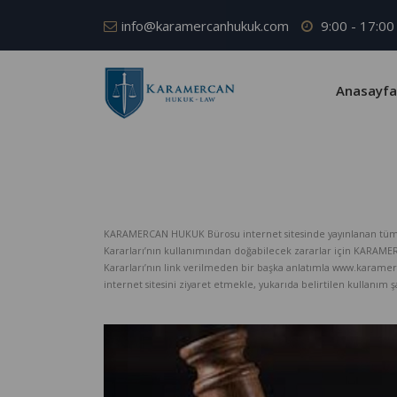
info@karamercanhukuk.com
9:00 - 17:00
Anasayfa
KARAMERCAN HUKUK Bürosu internet sitesinde yayınlanan tüm iç
Kararları’nın kullanımından doğabilecek zararlar için KARAM
Kararları’nın link verilmeden bir başka anlatımla www.karame
internet sitesini ziyaret etmekle, yukarıda belirtilen kullanım şar