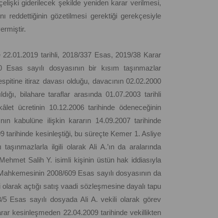
işki giderilecek şekilde yeniden karar verilmesi,
ını reddettiğinin gözetilmesi gerektiği gerekçesiyle
ermiştir.
2.01.2019 tarihli, 2018/337 Esas, 2019/38 Karar
 Esas sayılı dosyasının bir kısım taşınmazlar
espitine itiraz davası olduğu, davacının 02.02.2000
ldığı, bilahare taraflar arasında 01.07.2003 tarihli
let ücretinin 10.12.2006 tarihinde ödeneceğinin
nın kabulüne ilişkin kararın 14.09.2007 tarihinde
009 tarihinde kesinleştiği, bu süreçte Kemer 1. Asliye
ınmazlarla ilgili olarak Ali A.’ın da aralarında
 Mehmet Salih Y. isimli kişinin üstün hak iddiasıyla
 Mahkemesinin 2008/609 Esas sayılı dosyasının da
li olarak açtığı satış vaadi sözleşmesine dayalı tapu
8/5 Esas sayılı dosyada Ali A. vekili olarak görev
r kesinleşmeden 22.04.2009 tarihinde vekillikten