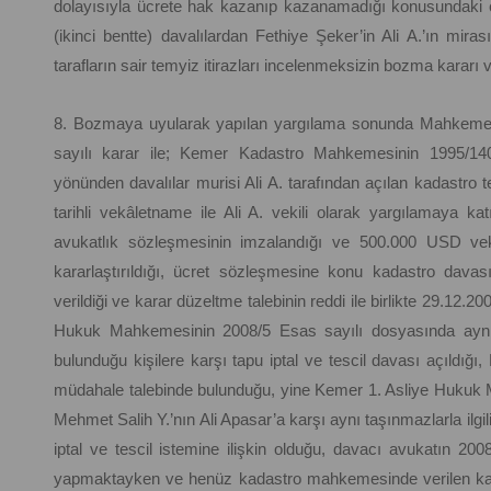
dolayısıyla ücrete hak kazanıp kazanamadığı konusundaki çel
(ikinci bentte) davalılardan Fethiye Şeker’in Ali A.’ın miras
tarafların sair temyiz itirazları incelenmeksizin bozma kararı v
8. Bozmaya uyularak yapılan yargılama sonunda Mahkeme 2
sayılı karar ile; Kemer Kadastro Mahkemesinin 1995/140
yönünden davalılar murisi Ali A. tarafından açılan kadastro t
tarihli vekâletname ile Ali A. vekili olarak yargılamaya katı
avukatlık sözleşmesinin imzalandığı ve 500.000 USD vekâ
kararlaştırıldığı, ücret sözleşmesine konu kadastro davası
verildiği ve karar düzeltme talebinin reddi ile birlikte 29.12.2
Hukuk Mahkemesinin 2008/5 Esas sayılı dosyasında aynı taş
bulunduğu kişilere karşı tapu iptal ve tescil davası açıldığı,
müdahale talebinde bulunduğu, yine Kemer 1. Asliye Hukuk
Mehmet Salih Y.’nın Ali Apasar’a karşı aynı taşınmazlarla ilgi
iptal ve tescil istemine ilişkin olduğu, davacı avukatın 200
yapmaktayken ve henüz kadastro mahkemesinde verilen kara