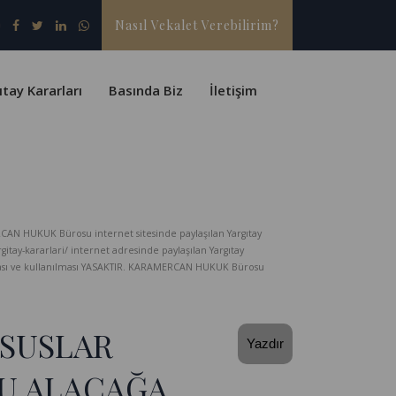
Nasıl Vekalet Verebilirim?
ıtay Kararları
Basında Biz
İletişim
CAN HUKUK Bürosu internet sitesinde paylaşılan Yargıtay
-kararlari/ internet adresinde paylaşılan Yargıtay
lması ve kullanılması YASAKTIR. KARAMERCAN HUKUK Bürosu
USUSLAR
Yazdır
U ALACAĞA