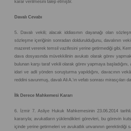
karar verilmesini talep etmiştir.
Davalı Cevabı
5. Davalı vekili; alacak iddiasının dayanağı olan sözleş
sözleşme içeriğinin sonradan doldurulduğunu, davalının vekilli
mazeret vererek temsil vazifesini yerine getirmediği gibi, 
dava dosyasında müvekkilinin avukatı olarak görev yapmakt
bulunan karşı taraf vekili olarak görev yapmaya başladığını, a
idari ve adli yönden soruşturma yapıldığını, davacının vekâ
reddini savunmuş, davalı Ali A.’ın vefatı sonrası mirasçıları da
İlk Derece Mahkemesi Kararı
6. İzmir 7. Asliye Hukuk Mahkemesinin 23.06.2014 tarihli
kararıyla; avukatların yüklendikleri görevleri, bu görevin kut
içinde yerine getirmeleri ve avukatlık unvanının gerektirdiği