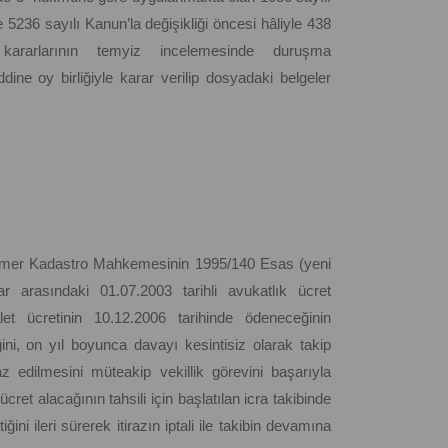
236 sayılı Kanun’la değişikliği öncesi hâliyle 438
kararlarının temyiz incelemesinde duruşma
ne oy birliğiyle karar verilip dosyadaki belgeler
ak Kemer Kadastro Mahkemesinin 1995/140 Esas (yeni
ar arasındaki 01.07.2003 tarihli avukatlık ücret
 ücretinin 10.12.2006 tarihinde ödeneceğinin
iğini, on yıl boyunca davayı kesintisiz olarak takip
z edilmesini müteakip vekillik görevini başarıyla
et alacağının tahsili için başlatılan icra takibinde
ni ileri sürerek itirazın iptali ile takibin devamına