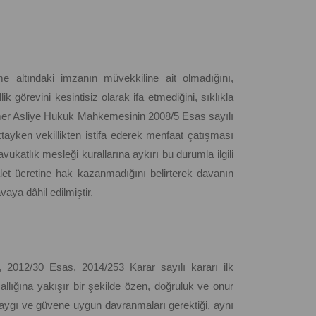
me altındaki imzanın müvekkiline ait olmadığını,
k görevini kesintisiz olarak ifa etmediğini, sıklıkla
Kemer Asliye Hukuk Mahkemesinin 2008/5 Esas sayılı
ayken vekillikten istifa ederek menfaat çatışması
vukatlık mesleği kurallarına aykırı bu durumla ilgili
let ücretine hak kazanmadığını belirterek davanın
vaya dâhil edilmiştir.
, 2012/30 Esas, 2014/253 Karar sayılı kararı ilk
sallığına yakışır bir şekilde özen, doğruluk ve onur
 saygı ve güvene uygun davranmaları gerektiği, aynı