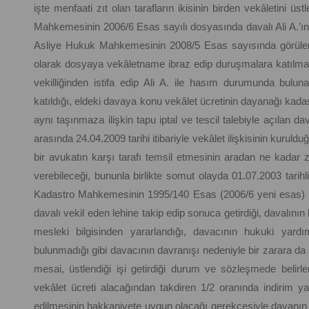
işte menfaati zıt olan tarafların ikisinin birden vekâletini
Mahkemesinin 2006/6 Esas sayılı dosyasında davalı Ali A.’ın v
Asliye Hukuk Mahkemesinin 2008/5 Esas sayısında görülen ta
olarak dosyaya vekâletname ibraz edip duruşmalara katılmas
vekilliğinden istifa edip Ali A. ile hasım durumunda bulu
katıldığı, eldeki davaya konu vekâlet ücretinin dayanağı 
aynı taşınmaza ilişkin tapu iptal ve tescil talebiyle açılan d
arasında 24.04.2009 tarihi itibariyle vekâlet ilişkisinin kuruld
bir avukatın karşı tarafı temsil etmesinin aradan ne kadar 
verebileceği, bununla birlikte somut olayda 01.07.2003 tari
Kadastro Mahkemesinin 1995/140 Esas (2006/6 yeni esas) sayı
davalı vekil eden lehine takip edip sonuca getirdiği, davalının
mesleki bilgisinden yararlandığı, davacının hukuki yardı
bulunmadığı gibi davacının davranışı nedeniyle bir zarara da
mesai, üstlendiği işi getirdiği durum ve sözleşmede belir
vekâlet ücreti alacağından takdiren 1/2 oranında indirim ya
edilmesinin hakkaniyete uygun olacağı gerekçesiyle davanın kıs