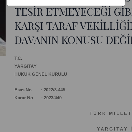
TESİR ETMEYECEĞİ GİB
KARŞI TARAF VEKİLLİĞ
DAVANIN KONUSU DEĞİ
T.C.
YARGITAY
HUKUK GENEL KURULU
Esas No : 2022/3-445
Karar No : 2023/440
T Ü R K M İ L L E T 
Y A R G I T A Y İ