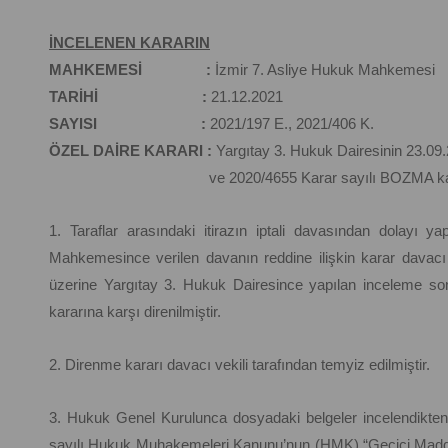
İNCELENEN KARARIN
MAHKEMESİ :
İzmir 7. Asliye Hukuk Mahkemesi
TARİHİ :
21.12.2021
SAYISI :
2021/197 E., 2021/406 K.
ÖZEL DAİRE KARARI :
Yargıtay 3. Hukuk Dairesinin 23.09.
ve 2020/4655 Karar sayılı BOZMA kar
1. Taraflar arasındaki itirazın iptali davasından dolayı 
Mahkemesince verilen davanın reddine ilişkin karar davacı ve
üzerine Yargıtay 3. Hukuk Dairesince yapılan inceleme
kararına karşı direnilmiştir.
2. Direnme kararı davacı vekili tarafından temyiz edilmiştir.
3. Hukuk Genel Kurulunca dosyadaki belgeler incelendikten ve
sayılı Hukuk Muhakemeleri Kanunu’nun (HMK) “Geçici Madd