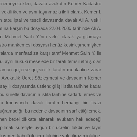
 üstlenemeyecekleri, davacı avukatın Kemer Kadastro
ekili iken ve aynı taşınmazla ilgili olarak Kemer l.
pu iptal ve tescil davasında davalı Ali A. vekili
ına karşın bu dosyada 22.04.2009 tarihinde Ali A.
nan Mehmet Salih Y.’nın vekili olarak yargılamaya
kadastro mahkemesi dosyası henüz kesinleşmemişken
avalarda menfaati zıt karşı taraf Mehmet Salih Y. ile
uğu, aynı hukuki meselede bir tarafı temsil etmiş olan
zaman geçerse geçsin ilk tarafın menfaatine zarar
hli Avukatlık Ücret Sözleşmesi ve davacının Kemer
lı dosyasında üstlendiği işi istifa tarihine kadar
 bu suretle davacının istifa tarihine kadarki emek ve
mı konusunda davalı tarafın herhangi bir itirazı
 uğramadığı, bu nedenle davacının sarf ettiği emek,
lenen bedel dikkate alınarak avukatın hak edeceği
pılmak suretiyle uygun bir ücretin takdir ve tayin
men kabulü ile icra takibine vaki itirazın iptaline,