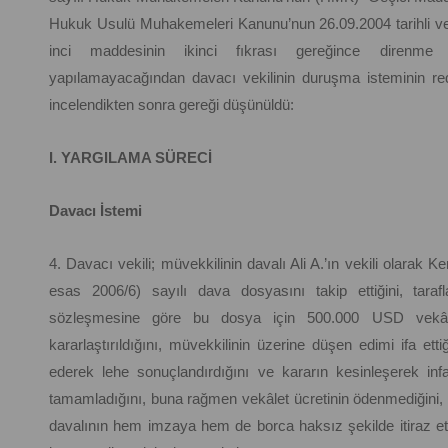
Hukuk Usulü Muhakemeleri Kanunu’nun 26.09.2004 tarihli ve 5
inci maddesinin ikinci fıkrası gereğince direnme 
yapılamayacağından davacı vekilinin duruşma isteminin reddi
incelendikten sonra gereği düşünüldü:
I. YARGILAMA SÜRECİ
Davacı İstemi
4. Davacı vekili; müvekkilinin davalı Ali A.’ın vekili olar
esas 2006/6) sayılı dava dosyasını takip ettiğini, tarafl
sözleşmesine göre bu dosya için 500.000 USD vekâlet
kararlaştırıldığını, müvekkilinin üzerine düşen edimi ifa ett
ederek lehe sonuçlandırdığını ve kararın kesinleşerek infa
tamamladığını, buna rağmen vekâlet ücretinin ödenmediğini, ücr
davalının hem imzaya hem de borca haksız şekilde itiraz ettiği