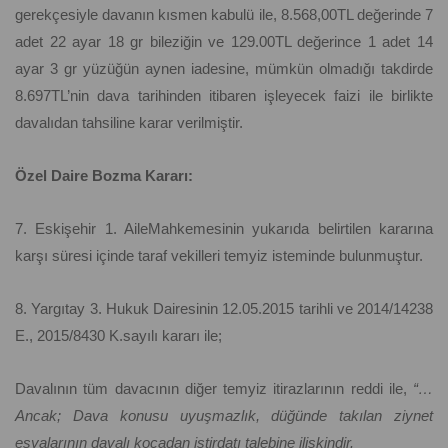
gerekçesiyle davanın kısmen kabulü ile, 8.568,00TL değerinde 7
adet 22 ayar 18 gr bileziğin ve 129.00TL değerince 1 adet 14
ayar 3 gr yüzüğün aynen iadesine, mümkün olmadığı takdirde
8.697TL’nin dava tarihinden itibaren işleyecek faizi ile birlikte
davalıdan tahsiline karar verilmiştir.
Özel Daire Bozma Kararı:
7. Eskişehir 1. AileMahkemesinin yukarıda belirtilen kararına
karşı süresi içinde taraf vekilleri temyiz isteminde bulunmuştur.
8. Yargıtay 3. Hukuk Dairesinin 12.05.2015 tarihli ve 2014/14238
E., 2015/8430 K.sayılı kararı ile;
Davalının tüm davacının diğer temyiz itirazlarının reddi ile,
“…
Ancak; Dava konusu uyuşmazlık, düğünde takılan ziynet
eşyalarının davalı kocadan istirdatı talebine ilişkindir.