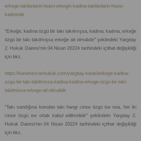
erkege-takilanlarin-hepsi-erkegin-kadina-takilanlarin-hepsi-
kadinindir
“Erkeğe, kadına özgü bir takı takılmışsa, kadına; kadına, erkeğe
özgü bir takı takılmışsa erkeğe ait olmalıdır” şeklindeki Yargıtay
2. Hukuk Dairesi’nin 04 Nisan 20224 tarihindeki içtihat değişikliği
için bkz.
https://karamercanhukuk.com/yargitay-karari/erkege-kadina-
ozgu-bir-taki-takilmissa-kadina-kadina-erkege-ozgu-bir-taki-
takilmissa-erkege-ait-olmalidir
“Takı sandığına konulan takı hangi cinse özgü ise ona, her iki
cinse özgü ise ortak kabul edilmelidir” şeklindeki Yargıtay 2.
Hukuk Dairesi’nin 04 Nisan 20224 tarihindeki içtihat değişikliği
için bkz.