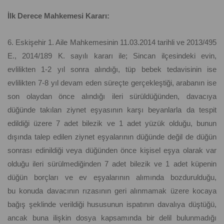
İlk Derece Mahkemesi Kararı:
6. Eskişehir 1. Aile Mahkemesinin 11.03.2014 tarihli ve 2013/495
E., 2014/189 K. sayılı kararı ile; Sincan ilçesindeki evin,
evlilikten 1-2 yıl sonra alındığı, tüp bebek tedavisinin ise
evlilikten 7-8 yıl devam eden süreçte gerçekleştiği, arabanın ise
son olaydan önce alındığı ileri sürüldüğünden, davacıya
düğünde takılan ziynet eşyasının karşı beyanlarla da tespit
edildiği üzere 7 adet bilezik ve 1 adet yüzük olduğu, bunun
dışında talep edilen ziynet eşyalarının düğünde değil de düğün
sonrası edinildiği veya düğünden önce kişisel eşya olarak var
olduğu ileri sürülmediğinden 7 adet bilezik ve 1 adet küpenin
düğün borçları ve ev eşyalarının alımında bozdurulduğu,
bu konuda davacının rızasının geri alınmamak üzere kocaya
bağış şeklinde verildiği hususunun ispatının davalıya düştüğü,
ancak buna ilişkin dosya kapsamında bir delil bulunmadığı