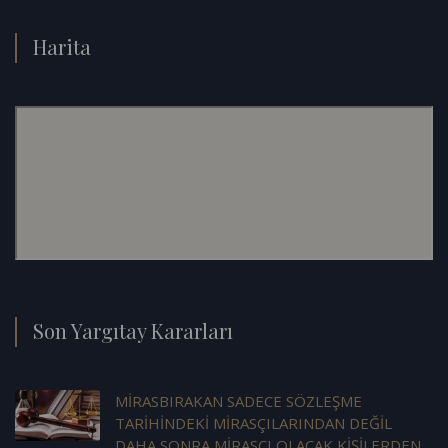
Harita
Son Yargıtay Kararları
MİRASBIRAKAN SADECE SÖZLEŞME
TARİHİNDEKİ MİRASÇILARINDAN DEĞİL
DAHA SONRA MİRASÇI OLACAK KİŞİLERDEN