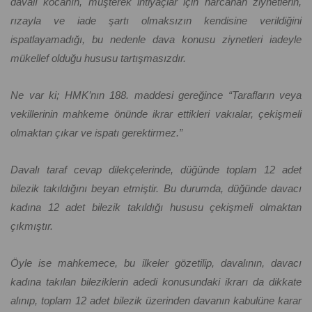
davalı kocanın, müşterek ihtiyaçlar için harcanan ziynetlerin,
rızayla ve iade şartı olmaksızın kendisine verildiğini
ispatlayamadığı, bu nedenle dava konusu ziynetleri iadeyle
mükellef olduğu hususu tartışmasızdır.
Ne var ki; HMK’nın 188. maddesi gereğince “Tarafların veya
vekillerinin mahkeme önünde ikrar ettikleri vakıalar, çekişmeli
olmaktan çıkar ve ispatı gerektirmez.”
Davalı taraf cevap dilekçelerinde, düğünde toplam 12 adet
bilezik takıldığını beyan etmiştir. Bu durumda, düğünde davacı
kadına 12 adet bilezik takıldığı hususu çekişmeli olmaktan
çıkmıştır.
Öyle ise mahkemece, bu ilkeler gözetilip, davalının, davacı
kadına takılan bileziklerin adedi konusundaki ikrarı da dikkate
alınıp, toplam 12 adet bilezik üzerinden davanın kabulüne karar