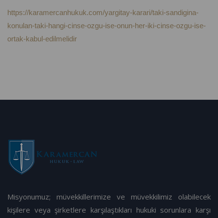
https://karamercanhukuk.com/yargitay-karari/taki-sandigina-
konulan-taki-hangi-cinse-ozgu-ise-onun-her-iki-cinse-ozgu-ise-
ortak-kabul-edilmelidir
Misyonumuz; müvekkillerimize ve müvekkilimiz olabilecek
kişilere veya şirketlere karşılaştıkları hukuki sorunlara karşı