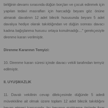
birliğinin devamı sırasında düğün borçları ve çocuk edinmek için
yapılan tedavi masrafları için harcadığı beyanı göz önüne
alınarak davalının 12 adet bilezik hususunda beyanı 5 adet
davalıya hediye olarak takıldığından ve düğün sonrası davacı
kadına bağışlanma hususu ortaya konulmadığı…” gerekçesiyle
direnme kararı verilmiştir.
Direnme Kararının Temyizi:
10. Direnme kararı süresi içinde davacı vekili tarafından temyiz
edilmiştir.
II. UYUŞMAZLIK
11. Davalı vekilinin cevap dilekçesinde düğünde 5 adedi
müvekkiline ait olmak üzere toplam 12 adet bilezik takıldığını
beyan etmesi karşısında, bu beyanın mahkeme önünde ikrar