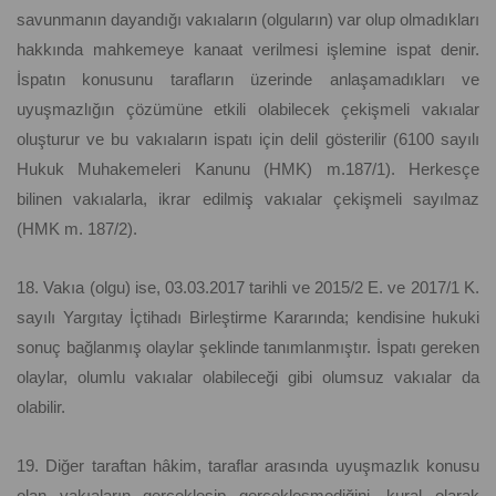
savunmanın dayandığı vakıaların (olguların) var olup olmadıkları
hakkında mahkemeye kanaat verilmesi işlemine ispat denir.
İspatın konusunu tarafların üzerinde anlaşamadıkları ve
uyuşmazlığın çözümüne etkili olabilecek çekişmeli vakıalar
oluşturur ve bu vakıaların ispatı için delil gösterilir (6100 sayılı
Hukuk Muhakemeleri Kanunu (HMK) m.187/1). Herkesçe
bilinen vakıalarla, ikrar edilmiş vakıalar çekişmeli sayılmaz
(HMK m. 187/2).
18. Vakıa (olgu) ise, 03.03.2017 tarihli ve 2015/2 E. ve 2017/1 K.
sayılı Yargıtay İçtihadı Birleştirme Kararında; kendisine hukuki
sonuç bağlanmış olaylar şeklinde tanımlanmıştır. İspatı gereken
olaylar, olumlu vakıalar olabileceği gibi olumsuz vakıalar da
olabilir.
19. Diğer taraftan hâkim, taraflar arasında uyuşmazlık konusu
olan vakıaların gerçekleşip gerçekleşmediğini, kural olarak