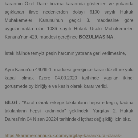
kararının Özel Daire bozma kararında gösterilen ve yukarıda
açıklanan ilave nedenlerden dolayı 6100 sayılı Hukuk
Muhakemeleri Kanunu’nun geçici 3. maddesine göre
uygulanmakta olan 1086 sayılı Hukuk Usulü Muhakemeleri
Kanunu'nun 429. maddesi gereğince
BOZULMASINA,
İstek hâlinde temyiz peşin harcının yatırana geri verilmesine,
Aynı Kanun’un 440/III-1. maddesi gereğince karar düzeltme yolu
kapalı olmak üzere 04.03.2020 tarihinde yapılan ikinci
görüşmede oy birliğiyle ve kesin olarak karar verildi.
BİLGİ :
“Kural olarak erkeğe takılanların hepsi erkeğin, kadına
takılanların hepsi kadınındır” şeklindeki Yargıtay 2. Hukuk
Dairesi’nin 04 Nisan 20224 tarihindeki içtihat değişikliği için bkz.
https://karamercanhukuk.com/yargitay-karari/kural-olarak-