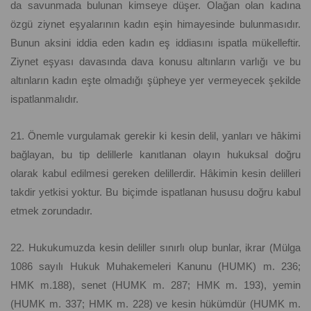
da savunmada bulunan kimseye düşer. Olağan olan kadına
özgü ziynet eşyalarının kadın eşin himayesinde bulunmasıdır.
Bunun aksini iddia eden kadın eş iddiasını ispatla mükelleftir.
Ziynet eşyası davasında dava konusu altınların varlığı ve bu
altınların kadın eşte olmadığı şüpheye yer vermeyecek şekilde
ispatlanmalıdır.
21. Önemle vurgulamak gerekir ki kesin delil, yanları ve hâkimi
bağlayan, bu tip delillerle kanıtlanan olayın hukuksal doğru
olarak kabul edilmesi gereken delillerdir. Hâkimin kesin delilleri
takdir yetkisi yoktur. Bu biçimde ispatlanan hususu doğru kabul
etmek zorundadır.
22. Hukukumuzda kesin deliller sınırlı olup bunlar, ikrar (Mülga
1086 sayılı Hukuk Muhakemeleri Kanunu (HUMK) m. 236;
HMK m.188), senet (HUMK m. 287; HMK m. 193), yemin
(HUMK m. 337; HMK m. 228) ve kesin hükümdür (HUMK m.