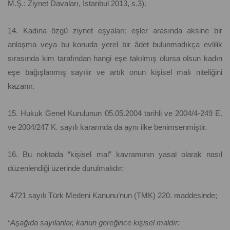
M.Ş.: Ziynet Davaları, İstanbul 2013, s.3).
14. Kadına özgü ziynet eşyaları; eşler arasında aksine bir
anlaşma veya bu konuda yerel bir âdet bulunmadıkça evlilik
sırasında kim tarafından hangi eşe takılmış olursa olsun kadın
eşe bağışlanmış sayılır ve artık onun kişisel malı niteliğini
kazanır.
15. Hukuk Genel Kurulunun 05.05.2004 tarihli ve 2004/4-249 E.
ve 2004/247 K. sayılı kararında da aynı ilke benimsenmiştir.
16. Bu noktada “kişisel mal” kavramının yasal olarak nasıl
düzenlendiği üzerinde durulmalıdır:
4721 sayılı Türk Medeni Kanunu’nun (TMK) 220. maddesinde;
“Aşağıda sayılanlar, kanun gereğince kişisel maldır: