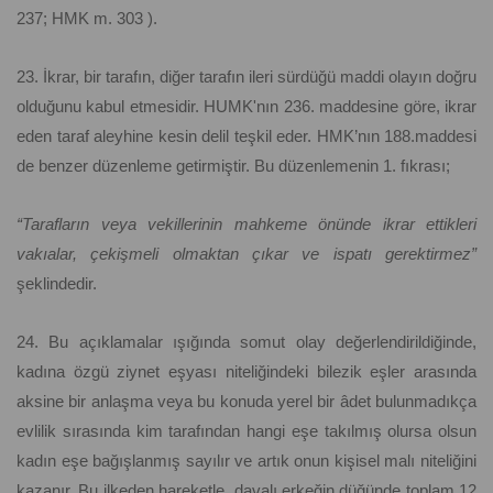
237; HMK m. 303 ).
23. İkrar, bir tarafın, diğer tarafın ileri sürdüğü maddi olayın doğru
olduğunu kabul etmesidir. HUMK'nın 236. maddesine göre, ikrar
eden taraf aleyhine kesin delil teşkil eder. HMK’nın 188.maddesi
de benzer düzenleme getirmiştir. Bu düzenlemenin 1. fıkrası;
“Tarafların veya vekillerinin mahkeme önünde ikrar ettikleri
vakıalar, çekişmeli olmaktan çıkar ve ispatı gerektirmez”
şeklindedir.
24. Bu açıklamalar ışığında somut olay değerlendirildiğinde,
kadına özgü ziynet eşyası niteliğindeki bilezik eşler arasında
aksine bir anlaşma veya bu konuda yerel bir âdet bulunmadıkça
evlilik sırasında kim tarafından hangi eşe takılmış olursa olsun
kadın eşe bağışlanmış sayılır ve artık onun kişisel malı niteliğini
kazanır. Bu ilkeden hareketle, davalı erkeğin düğünde toplam 12