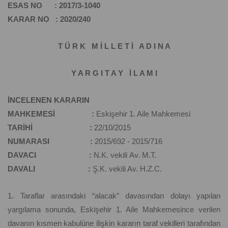
ESAS NO : 2017/3-1040
KARAR NO : 2020/240
T Ü R K M İ L L E T İ A D I N A
Y A R G I T A Y İ L A M I
İNCELENEN KARARIN
MAHKEMESİ :
Eskişehir 1. Aile Mahkemesi
TARİHİ :
22/10/2015
NUMARASI :
2015/692 - 2015/716
DAVACI :
N.K. vekili Av. M.T.
DAVALI :
Ş.K. vekili Av. H.Z.C.
1. Taraflar arasındaki “alacak” davasından dolayı yapılan
yargılama sonunda, Eskişehir 1. Aile Mahkemesince verilen
davanın kısmen kabulüne ilişkin kararın taraf vekilleri tarafından