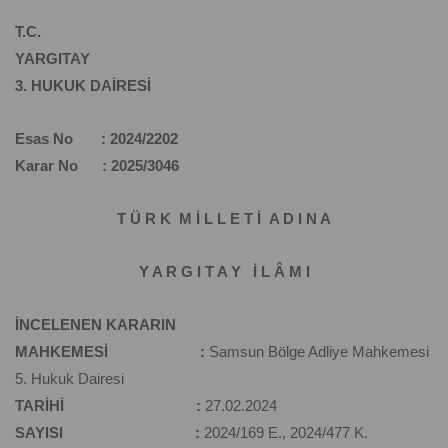
T.C.
YARGITAY
3. HUKUK DAİRESİ
Esas No : 2024/2202
Karar No : 2025/3046
T Ü R K M İ L L E T İ A D I N A
Y A R G I T A Y İ L Â M I
İNCELENEN KARARIN
MAHKEMESİ :
Samsun Bölge Adliye Mahkemesi
5. Hukuk Dairesi
TARİHİ :
27.02.2024
SAYISI :
2024/169 E., 2024/477 K.