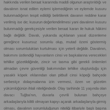
hakkında verilen beraat kararında maddi olgunun araştırıldığı ve
davalının isnat edilen eylemi işlemediğinin ve eylemde kusuru
bulunmadığının tespit edildiği belirtilerek davanın reddine karar
verilmiş ise de; kusurun değerlendirilmesi yani davalının kusuru
bulunmadığı gerekçesiyle verilen beraat kararı ile hukuk hâkimi
bağlı değildir. Davalı, yukarıda açıklanan yasal düzenleme
gereğince kusursuz sorumlu olup, mutad özeni göstermiş
olması sorumluluktan kurtulması için yeterli değildir. Davalının,
bakımını üstlendiği hayvanların cinsi ve başkalarına verecekleri
tehlike gözetildiğinde, zincir ve tasma gibi gerekli önlemleri
almadan çevre güvenliği bakımından tehlike oluşturduğu için
yasaklı köpek ırklarından olan pitbull cinsi köpeği bahçede
serbestçe dolaşmalarına izin vermesi, özen ve gözetim
yükümlüğünün ihlali niteliğindedir. Olay tarihinde 11 yaşında olan
davacı Tuğba'nın, duvarla çevrili bulunan bahçeye
arkadaşlarıyla kilitli olmayan kapıyı açarak arkadaşlarıyla girmiş
olması, davalının sorumluluğunun niteliği itibariyle başlı başına