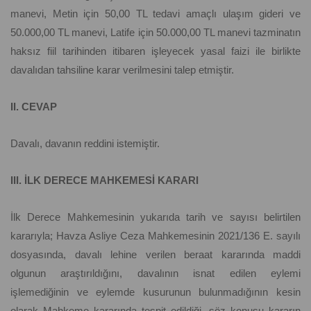
manevi, Metin için 50,00 TL tedavi amaçlı ulaşım gideri ve
50.000,00 TL manevi, Latife için 50.000,00 TL manevi tazminatın
haksız fiil tarihinden itibaren işleyecek yasal faizi ile birlikte
davalıdan tahsiline karar verilmesini talep etmiştir.
II. CEVAP
Davalı, davanın reddini istemiştir.
III. İLK DERECE MAHKEMESİ KARARI
İlk Derece Mahkemesinin yukarıda tarih ve sayısı belirtilen
kararıyla; Havza Asliye Ceza Mahkemesinin 2021/136 E. sayılı
dosyasında, davalı lehine verilen beraat kararında maddi
olgunun araştırıldığını, davalının isnat edilen eylemi
işlemediğinin ve eylemde kusurunun bulunmadığının kesin
olarak Mahkeme kararında tespit edildiği, söz konusu kararın