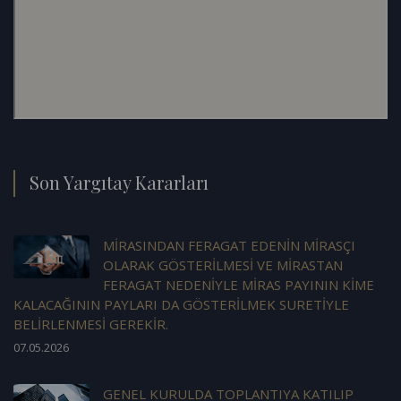
Son Yargıtay Kararları
MİRASINDAN FERAGAT EDENİN MİRASÇI
OLARAK GÖSTERİLMESİ VE MİRASTAN
FERAGAT NEDENİYLE MİRAS PAYININ KİME
KALACAĞININ PAYLARI DA GÖSTERİLMEK SURETİYLE
BELİRLENMESİ GEREKİR.
07.05.2026
GENEL KURULDA TOPLANTIYA KATILIP