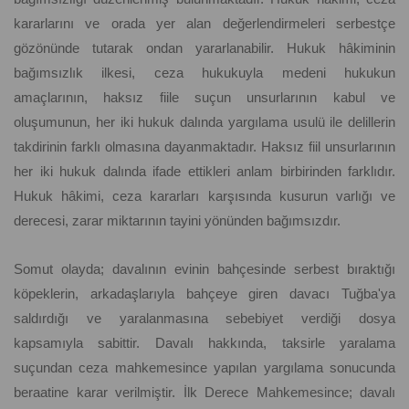
kararlarını ve orada yer alan değerlendirmeleri serbestçe
gözönünde tutarak ondan yararlanabilir. Hukuk hâkiminin
bağımsızlık ilkesi, ceza hukukuyla medeni hukukun
amaçlarının, haksız fiile suçun unsurlarının kabul ve
oluşumunun, her iki hukuk dalında yargılama usulü ile delillerin
takdirinin farklı olmasına dayanmaktadır. Haksız fiil unsurlarının
her iki hukuk dalında ifade ettikleri anlam birbirinden farklıdır.
Hukuk hâkimi, ceza kararları karşısında kusurun varlığı ve
derecesi, zarar miktarının tayini yönünden bağımsızdır.
Somut olayda; davalının evinin bahçesinde serbest bıraktığı
köpeklerin, arkadaşlarıyla bahçeye giren davacı Tuğba'ya
saldırdığı ve yaralanmasına sebebiyet verdiği dosya
kapsamıyla sabittir. Davalı hakkında, taksirle yaralama
suçundan ceza mahkemesince yapılan yargılama sonucunda
beraatine karar verilmiştir. İlk Derece Mahkemesince; davalı