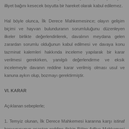
illiyet bağını kesecek boyutta bir hareket olarak kabul edilemez.
Hal böyle olunca, İlk Derece Mahkemesince; olayın gelişim
biçimi ve hayvan bulunduranın sorumluluğunu düzenleyen
ilkeler birlikte değerlendirilerek, davalının meydana gelen
zarardan sorumlu olduğunun kabul edilmesi ve davaya konu
tazminat kalemleri hakkında inceleme yapılarak bir karar
verilmesi gerekirken, yanılgılı değerlendirme ve eksik
incelemeyle davanın reddine karar verilmiş olması usul ve
kanuna aykırı olup, bozmayı gerektirmiştir.
VI. KARAR
Açıklanan sebeplerle;
1. Temyiz olunan, İlk Derece Mahkemesi kararına karşı istinaf
başvurusunun esastan reddine ilişkin Bölge Adliye Mahkemesi