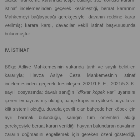
istinaf incelemesinden geçerek kesinleştiği, beraat kararının
Mahkemeyi bağlayacağı gerekçesiyle, davanın reddine karar
verilmiş; karara karşı, davacılar vekili istinaf başvurusunda
bulunmuştur.
IV. İSTİNAF
Bölge Adliye Mahkemesinin yukarıda tarih ve sayılı belirtilen
kararıyla; Havza Asliye Ceza Mahkemesinin istinaf
incelemesinden geçerek kesinleşen 2021/1.6 E., 2021/5.3 K.
sayılı dosyasında; davalı sanığın
''dikkat köpek var''
uyarısını
içeren levhayı asmış olduğu, bahçe kapısının yüksek boyutlu ve
kilit sistemli olduğu, duvarla çevrili olan bahçede her köpek için
ayrı barınak bulunduğu, sanığın tüm önlemleri aldığı
gerekçesiyle beraat kararı verildiği, hayvan bulunduran davalının
zararın doğmasını engellemek için gereken özeni gösterdiği,