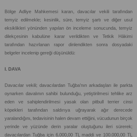
Bölge Adliye Mahkemesi kararı, davacılar vekili tarafından
temyiz edilmekle; kesinlik, süre, temyiz şartı ve diğer usul
eksiklikleri yönünden yapılan ön inceleme sonucunda, temyiz
dilekçesinin kabulüne karar verildikten ve Tetkik Hâkimi
tarafından hazırlanan rapor dinlendikten sonra dosyadaki
belgeler incelenip gereği düşünüldü:
I. DAVA
Davacılar vekili; davacılardan Tuğba’nın arkadaşları ile parkta
oynarken davalının sahibi bulunduğu, yetiştirilmesi tehlike arz
eden ve sahiplendirilmesi yasak olan pitbull terrier cinsi
köpekleri tarafından saldırıya uğrayarak ağır derecede
yaralandığını, tedavisinin halen devam ettiğini, vücudunun birçok
yerinde ve yüzünde derin yaralar oluştuğunu ileri sürerek;
davacılardan Tuğba için 6.000,00 TL maddi ve 100.000,00 TL