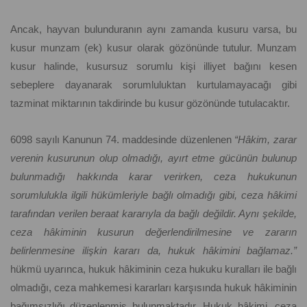
Ancak, hayvan bulunduranın aynı zamanda kusuru varsa, bu
kusur munzam (ek) kusur olarak gözönünde tutulur. Munzam
kusur halinde, kusursuz sorumlu kişi illiyet bağını kesen
sebeplere dayanarak sorumluluktan kurtulamayacağı gibi
tazminat miktarının takdirinde bu kusur gözönünde tutulacaktır.
6098 sayılı Kanunun 74. maddesinde düzenlenen
“Hâkim, zarar
verenin kusurunun olup olmadığı, ayırt etme gücünün bulunup
bulunmadığı hakkında karar verirken, ceza hukukunun
sorumlulukla ilgili hükümleriyle bağlı olmadığı gibi, ceza hâkimi
tarafından verilen beraat kararıyla da bağlı değildir. Aynı şekilde,
ceza hâkiminin kusurun değerlendirilmesine ve zararın
belirlenmesine ilişkin kararı da, hukuk hâkimini bağlamaz.”
hükmü uyarınca, hukuk hâkiminin ceza hukuku kuralları ile bağlı
olmadığı, ceza mahkemesi kararları karşısında hukuk hâkiminin
bağımsızlığı düzenlenmiş bulunmaktadır. Hukuk hâkimi, ceza