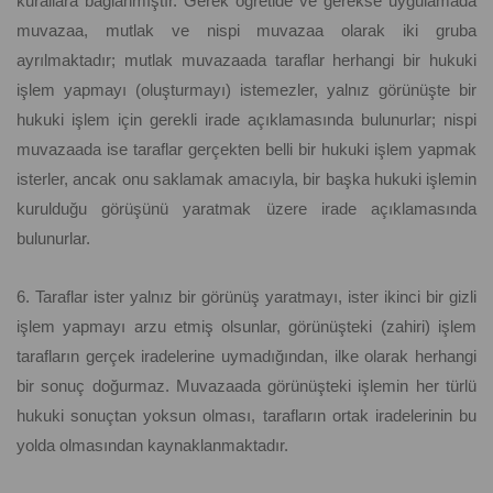
kurallara bağlanmıştır. Gerek öğretide ve gerekse uygulamada
muvazaa, mutlak ve nispi muvazaa olarak iki gruba
ayrılmaktadır; mutlak muvazaada taraflar herhangi bir hukuki
işlem yapmayı (oluşturmayı) istemezler, yalnız görünüşte bir
hukuki işlem için gerekli irade açıklamasında bulunurlar; nispi
muvazaada ise taraflar gerçekten belli bir hukuki işlem yapmak
isterler, ancak onu saklamak amacıyla, bir başka hukuki işlemin
kurulduğu görüşünü yaratmak üzere irade açıklamasında
bulunurlar.
6. Taraflar ister yalnız bir görünüş yaratmayı, ister ikinci bir gizli
işlem yapmayı arzu etmiş olsunlar, görünüşteki (zahiri) işlem
tarafların gerçek iradelerine uymadığından, ilke olarak herhangi
bir sonuç doğurmaz. Muvazaada görünüşteki işlemin her türlü
hukuki sonuçtan yoksun olması, tarafların ortak iradelerinin bu
yolda olmasından kaynaklanmaktadır.