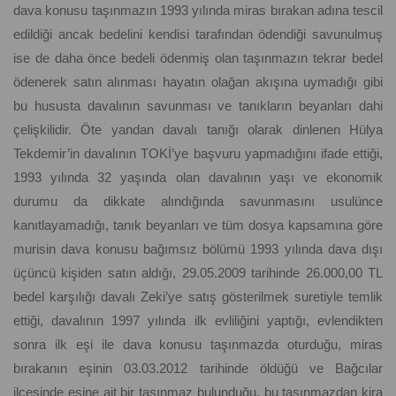
dava konusu taşınmazın 1993 yılında miras bırakan adına tescil
edildiği ancak bedelini kendisi tarafından ödendiği savunulmuş
ise de daha önce bedeli ödenmiş olan taşınmazın tekrar bedel
ödenerek satın alınması hayatın olağan akışına uymadığı gibi
bu hususta davalının savunması ve tanıkların beyanları dahi
çelişkilidir. Öte yandan davalı tanığı olarak dinlenen Hülya
Tekdemir’in davalının TOKİ’ye başvuru yapmadığını ifade ettiği,
1993 yılında 32 yaşında olan davalının yaşı ve ekonomik
durumu da dikkate alındığında savunmasını usulünce
kanıtlayamadığı, tanık beyanları ve tüm dosya kapsamına göre
murisin dava konusu bağımsız bölümü 1993 yılında dava dışı
üçüncü kişiden satın aldığı, 29.05.2009 tarihinde 26.000,00 TL
bedel karşılığı davalı Zeki’ye satış gösterilmek suretiyle temlik
ettiği, davalının 1997 yılında ilk evliliğini yaptığı, evlendikten
sonra ilk eşi ile dava konusu taşınmazda oturduğu, miras
bırakanın eşinin 03.03.2012 tarihinde öldüğü ve Bağcılar
ilçesinde eşine ait bir taşınmaz bulunduğu, bu taşınmazdan kira