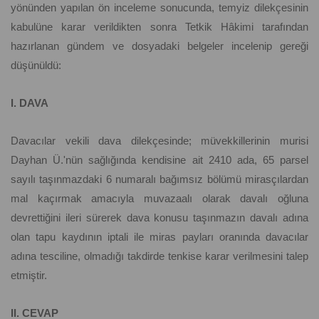
yönünden yapılan ön inceleme sonucunda, temyiz dilekçesinin
kabulüne karar verildikten sonra Tetkik Hâkimi tarafından
hazırlanan gündem ve dosyadaki belgeler incelenip gereği
düşünüldü:
I. DAVA
Davacılar vekili dava dilekçesinde; müvekkillerinin murisi
Dayhan Ü.'nün sağlığında kendisine ait 2410 ada, 65 parsel
sayılı taşınmazdaki 6 numaralı bağımsız bölümü mirasçılardan
mal kaçırmak amacıyla muvazaalı olarak davalı oğluna
devrettiğini ileri sürerek dava konusu taşınmazın davalı adına
olan tapu kaydının iptali ile miras payları oranında davacılar
adına tesciline, olmadığı takdirde tenkise karar verilmesini talep
etmiştir.
II. CEVAP