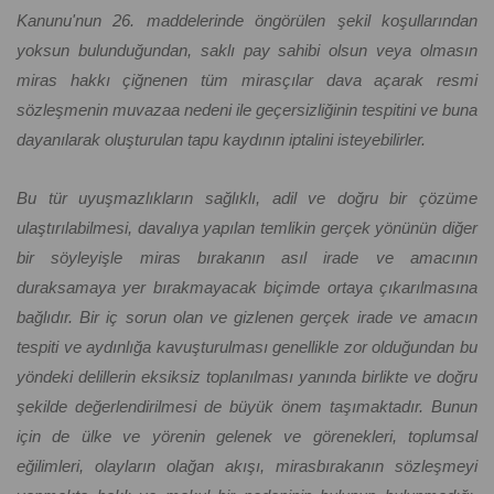
Kanunu'nun 26. maddelerinde öngörülen şekil koşullarından
yoksun bulunduğundan, saklı pay sahibi olsun veya olmasın
miras hakkı çiğnenen tüm mirasçılar dava açarak resmi
sözleşmenin muvazaa nedeni ile geçersizliğinin tespitini ve buna
dayanılarak oluşturulan tapu kaydının iptalini isteyebilirler.
Bu tür uyuşmazlıkların sağlıklı, adil ve doğru bir çözüme
ulaştırılabilmesi, davalıya yapılan temlikin gerçek yönünün diğer
bir söyleyişle miras bırakanın asıl irade ve amacının
duraksamaya yer bırakmayacak biçimde ortaya çıkarılmasına
bağlıdır. Bir iç sorun olan ve gizlenen gerçek irade ve amacın
tespiti ve aydınlığa kavuşturulması genellikle zor olduğundan bu
yöndeki delillerin eksiksiz toplanılması yanında birlikte ve doğru
şekilde değerlendirilmesi de büyük önem taşımaktadır. Bunun
için de ülke ve yörenin gelenek ve görenekleri, toplumsal
eğilimleri, olayların olağan akışı, mirasbırakanın sözleşmeyi