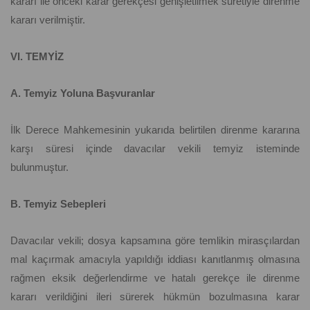
kararı ile önceki karar gerekçesi genişletilmek suretiyle direnme
kararı verilmiştir.
VI. TEMYİZ
A. Temyiz Yoluna Başvuranlar
İlk Derece Mahkemesinin yukarıda belirtilen direnme kararına
karşı süresi içinde davacılar vekili temyiz isteminde
bulunmuştur.
B. Temyiz Sebepleri
Davacılar vekili; dosya kapsamına göre temlikin mirasçılardan
mal kaçırmak amacıyla yapıldığı iddiası kanıtlanmış olmasına
rağmen eksik değerlendirme ve hatalı gerekçe ile direnme
kararı verildiğini ileri sürerek hükmün bozulmasına karar