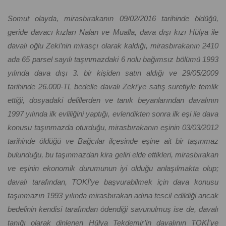
Somut olayda, mirasbırakanın 09/02/2016 tarihinde öldüğü,
geride davacı kızları Nalan ve Mualla, dava dışı kızı Hülya ile
davalı oğlu Zeki’nin mirasçı olarak kaldığı, mirasbırakanın 2410
ada 65 parsel sayılı taşınmazdaki 6 nolu bağımsız bölümü 1993
yılında dava dışı 3. bir kişiden satın aldığı ve 29/05/2009
tarihinde 26.000-TL bedelle davalı Zeki’ye satış suretiyle temlik
ettiği, dosyadaki delillerden ve tanık beyanlarından davalının
1997 yılında ilk evliliğini yaptığı, evlendikten sonra ilk eşi ile dava
konusu taşınmazda oturduğu, mirasbırakanın eşinin 03/03/2012
tarihinde öldüğü ve Bağcılar ilçesinde eşine ait bir taşınmaz
bulunduğu, bu taşınmazdan kira geliri elde ettikleri, mirasbırakan
ve eşinin ekonomik durumunun iyi olduğu anlaşılmakta olup;
davalı tarafından, TOKİ’ye başvurabilmek için dava konusu
taşınmazın 1993 yılında mirasbırakan adına tescil edildiği ancak
bedelinin kendisi tarafından ödendiği savunulmuş ise de, davalı
tanığı olarak dinlenen Hülya Tekdemir’in davalının TOKİ’ye