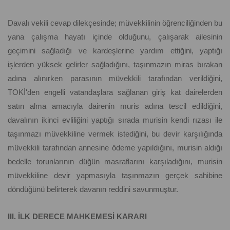
Davalı vekili cevap dilekçesinde; müvekkilinin öğrenciliğinden bu
yana çalışma hayatı içinde olduğunu, çalışarak ailesinin
geçimini sağladığı ve kardeşlerine yardım ettiğini, yaptığı
işlerden yüksek gelirler sağladığını, taşınmazın miras bırakan
adına alınırken parasının müvekkili tarafından verildiğini,
TOKİ'den engelli vatandaşlara sağlanan giriş kat dairelerden
satın alma amacıyla dairenin muris adına tescil edildiğini,
davalının ikinci evliliğini yaptığı sırada murisin kendi rızası ile
taşınmazı müvekkiline vermek istediğini, bu devir karşılığında
müvekkili tarafından annesine ödeme yapıldığını, murisin aldığı
bedelle torunlarının düğün masraflarını karşıladığını, murisin
müvekkiline devir yapmasıyla taşınmazın gerçek sahibine
döndüğünü belirterek davanın reddini savunmuştur.
III. İLK DERECE MAHKEMESİ KARARI