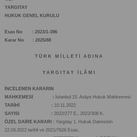
YARGITAY
HUKUK GENEL KURULU
Esas No : 2023/1-396
Karar No : 2025/88
T Ü R K M İ L L E T İ A D I N A
Y A R G I T A Y İ L Â M I
İNCELENEN KARARIN
MAHKEMESİ :
İstanbul 15. Asliye Hukuk Mahkemesi
TARİHİ :
10.11.2022
SAYISI :
2022/277 E., 2022/308 K.
ÖZEL DAİRE KARARI :
Yargıtay 1. Hukuk Dairesinin
22.03.2022 tarihli ve 2021/7626 Esas,