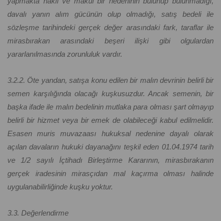
yapmakta haklı ve makul bir nedeninin bulunup bulunmadığı,
davalı yanın alım gücünün olup olmadığı, satış bedeli ile
sözleşme tarihindeki gerçek değer arasındaki fark, taraflar ile
mirasbırakan arasındaki beşeri ilişki gibi olgulardan
yararlanılmasında zorunluluk vardır.
3.2.2. Öte yandan, satışa konu edilen bir malın devrinin belirli bir
semen karşılığında olacağı kuşkusuzdur. Ancak semenin, bir
başka ifade ile malın bedelinin mutlaka para olması şart olmayıp
belirli bir hizmet veya bir emek de olabileceği kabul edilmelidir.
Esasen muris muvazaası hukuksal nedenine dayalı olarak
açılan davaların hukuki dayanağını teşkil eden 01.04.1974 tarih
ve 1/2 sayılı İçtihadı Birleştirme Kararının, mirasbırakanın
gerçek iradesinin mirasçıdan mal kaçırma olması halinde
uygulanabilirliğinde kuşku yoktur.
3.3. Değerlendirme