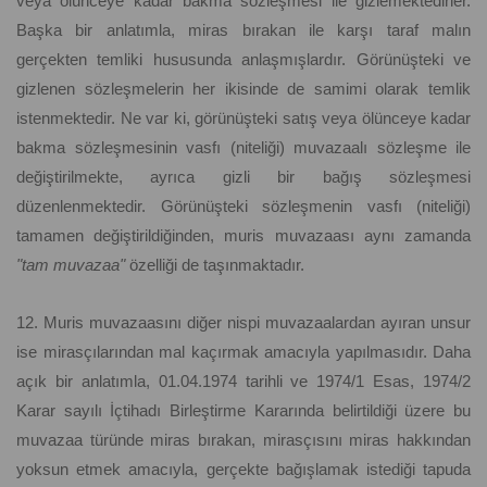
veya ölünceye kadar bakma sözleşmesi ile gizlemektedirler.
Başka bir anlatımla, miras bırakan ile karşı taraf malın
gerçekten temliki hususunda anlaşmışlardır. Görünüşteki ve
gizlenen sözleşmelerin her ikisinde de samimi olarak temlik
istenmektedir. Ne var ki, görünüşteki satış veya ölünceye kadar
bakma sözleşmesinin vasfı (niteliği) muvazaalı sözleşme ile
değiştirilmekte, ayrıca gizli bir bağış sözleşmesi
düzenlenmektedir. Görünüşteki sözleşmenin vasfı (niteliği)
tamamen değiştirildiğinden, muris muvazaası aynı zamanda
"tam muvazaa"
özelliği de taşınmaktadır.
12. Muris muvazaasını diğer nispi muvazaalardan ayıran unsur
ise mirasçılarından mal kaçırmak amacıyla yapılmasıdır. Daha
açık bir anlatımla, 01.04.1974 tarihli ve 1974/1 Esas, 1974/2
Karar sayılı İçtihadı Birleştirme Kararında belirtildiği üzere bu
muvazaa türünde miras bırakan, mirasçısını miras hakkından
yoksun etmek amacıyla, gerçekte bağışlamak istediği tapuda