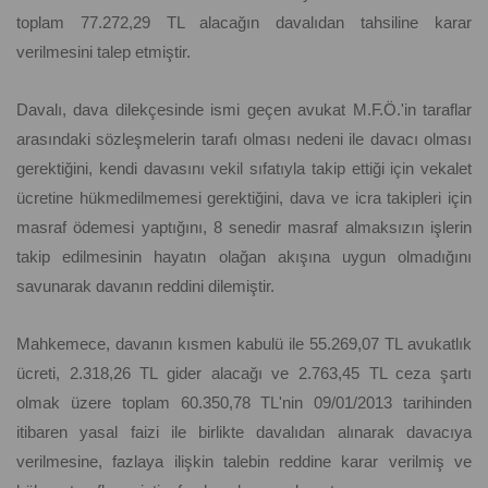
toplam 77.272,29 TL alacağın davalıdan tahsiline karar
verilmesini talep etmiştir.
Davalı, dava dilekçesinde ismi geçen avukat M.F.Ö.'in taraflar
arasındaki sözleşmelerin tarafı olması nedeni ile davacı olması
gerektiğini, kendi davasını vekil sıfatıyla takip ettiği için vekalet
ücretine hükmedilmemesi gerektiğini, dava ve icra takipleri için
masraf ödemesi yaptığını, 8 senedir masraf almaksızın işlerin
takip edilmesinin hayatın olağan akışına uygun olmadığını
savunarak davanın reddini dilemiştir.
Mahkemece, davanın kısmen kabulü ile 55.269,07 TL avukatlık
ücreti, 2.318,26 TL gider alacağı ve 2.763,45 TL ceza şartı
olmak üzere toplam 60.350,78 TL'nin 09/01/2013 tarihinden
itibaren yasal faizi ile birlikte davalıdan alınarak davacıya
verilmesine, fazlaya ilişkin talebin reddine karar verilmiş ve