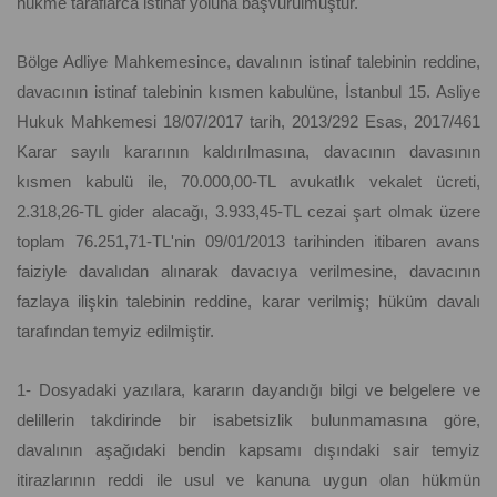
hükme taraflarca istinaf yoluna başvurulmuştur.
Bölge Adliye Mahkemesince, davalının istinaf talebinin reddine,
davacının istinaf talebinin kısmen kabulüne, İstanbul 15. Asliye
Hukuk Mahkemesi 18/07/2017 tarih, 2013/292 Esas, 2017/461
Karar sayılı kararının kaldırılmasına, davacının davasının
kısmen kabulü ile, 70.000,00-TL avukatlık vekalet ücreti,
2.318,26-TL gider alacağı, 3.933,45-TL cezai şart olmak üzere
toplam 76.251,71-TL'nin 09/01/2013 tarihinden itibaren avans
faiziyle davalıdan alınarak davacıya verilmesine, davacının
fazlaya ilişkin talebinin reddine, karar verilmiş; hüküm davalı
tarafından temyiz edilmiştir.
1- Dosyadaki yazılara, kararın dayandığı bilgi ve belgelere ve
delillerin takdirinde bir isabetsizlik bulunmamasına göre,
davalının aşağıdaki bendin kapsamı dışındaki sair temyiz
itirazlarının reddi ile usul ve kanuna uygun olan hükmün