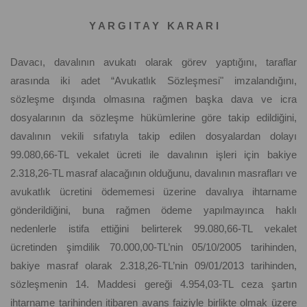
Y A R G I T A Y K A R A R I
Davacı, davalının avukatı olarak görev yaptığını, taraflar
arasında iki adet “Avukatlık Sözleşmesi" imzalandığını,
sözleşme dışında olmasına rağmen başka dava ve icra
dosyalarının da sözleşme hükümlerine göre takip edildiğini,
davalının vekili sıfatıyla takip edilen dosyalardan dolayı
99.080,66-TL vekalet ücreti ile davalının işleri için bakiye
2.318,26-TL masraf alacağının olduğunu, davalının masrafları ve
avukatlık ücretini ödememesi üzerine davalıya ihtarname
gönderildiğini, buna rağmen ödeme yapılmayınca haklı
nedenlerle istifa ettiğini belirterek 99.080,66-TL vekalet
ücretinden şimdilik 70.000,00-TL’nin 05/10/2005 tarihinden,
bakiye masraf olarak 2.318,26-TL’nin 09/01/2013 tarihinden,
sözleşmenin 14. Maddesi gereği 4.954,03-TL ceza şartın
ihtarname tarihinden itibaren avans faiziyle birlikte olmak üzere