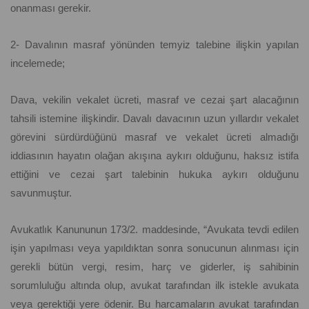
onanması gerekir.
2- Davalının masraf yönünden temyiz talebine ilişkin yapılan
incelemede;
Dava, vekilin vekalet ücreti, masraf ve cezai şart alacağının
tahsili istemine ilişkindir. Davalı davacının uzun yıllardır vekalet
görevini sürdürdüğünü masraf ve vekalet ücreti almadığı
iddiasının hayatın olağan akışına aykırı olduğunu, haksız istifa
ettiğini ve cezai şart talebinin hukuka aykırı olduğunu
savunmuştur.
Avukatlık Kanununun 173/2. maddesinde, “Avukata tevdi edilen
işin yapılması veya yapıldıktan sonra sonucunun alınması için
gerekli bütün vergi, resim, harç ve giderler, iş sahibinin
sorumluluğu altında olup, avukat tarafından ilk istekle avukata
veya gerektiği yere ödenir. Bu harcamaların avukat tarafından