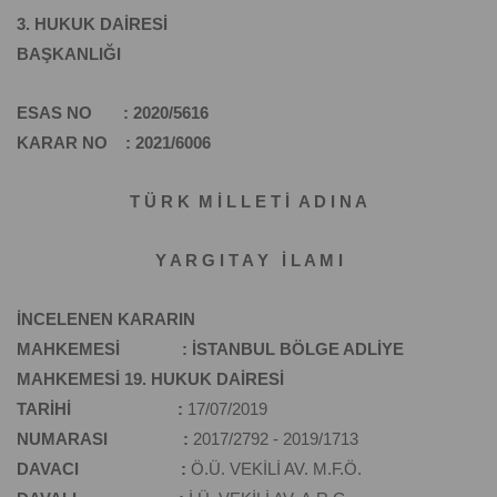
3. HUKUK DAİRESİ
BAŞKANLIĞI
ESAS NO : 2020/5616
KARAR NO : 2021/6006
T Ü R K M İ L L E T İ A D I N A
Y A R G I T A Y İ L A M I
İNCELENEN KARARIN
MAHKEMESİ : İSTANBUL BÖLGE ADLİYE
MAHKEMESİ 19. HUKUK DAİRESİ
TARİHİ :
17/07/2019
NUMARASI :
2017/2792 - 2019/1713
DAVACI :
Ö.Ü. VEKİLİ AV. M.F.Ö.