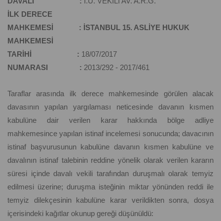
DAVALI :
İ.Ü. VEKİLİ AV. A.R.G.
İLK DERECE
MAHKEMESİ : İSTANBUL 15. ASLİYE HUKUK
MAHKEMESİ
TARİHİ :
18/07/2017
NUMARASI :
2013/292 - 2017/461
Taraflar arasında ilk derece mahkemesinde görülen alacak
davasının yapılan yargılaması neticesinde davanın kısmen
kabulüne dair verilen karar hakkında bölge adliye
mahkemesince yapılan istinaf incelemesi sonucunda; davacının
istinaf başvurusunun kabulüne davanın kısmen kabulüne ve
davalının istinaf talebinin reddine yönelik olarak verilen kararın
süresi içinde davalı vekili tarafından duruşmalı olarak temyiz
edilmesi üzerine; duruşma isteğinin miktar yönünden reddi ile
temyiz dilekçesinin kabulüne karar verildikten sonra, dosya
içerisindeki kağıtlar okunup gereği düşünüldü: