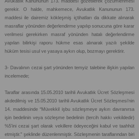
Avukatlık Kanununun 173. maddesi gözetilerek çözümlenmesi
gerekir. O halde, mahkemece, Avukatlık Kanununun 173.
maddesi ile dairemiz kökleşmiş içtihatları da dikkate alınarak
masraflar yönünden değerlendirme yapılıp sonucuna göre karar
verilmesi gerekirken masraf yönünden hatalı değerlendirme
yapılan bilirkişi raporu hükme esas alınarak yazılı şekilde
hüküm tesisi usul ve yasaya aykırı olup, bozmayı gerektirir.
3- Davalının cezai şart yönünden temyiz talebine ilişkin yapılan
incelemede;
Taraflar arasında 15.05.2010 tarihli Avukatlık Ücret Sözleşmesi
akdedilmiş ve 15.05.2010 tarihli Avukatlık Ücret Sözleşmesi’nin
14. maddesinde “Müvekkil işbu sözleşmeye aykırı davranırsa
işin bedelinin veya sözleşme bedelinin (tercih hakkı vekildedir)
%5’ini cezai şart olarak vekillere ödeyeceğini kabul ve taahhüt
etmiştir.” şeklinde düzenlenmiştir. Sözleşmenin taraflarından biri