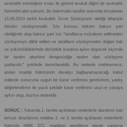
avukatlık mesleğinin icrası ile görevli avukat diğeri de avukatlık
hizmetini alan şahıstır. Bu bakımdan taraflar arasında imzalanan
15.05.2010 tarihli Avukatlık Ücret Sözleşmesi niteliği itibariyle
tüketici sözleşmesidir. Söz konusu hüküm haksız şart
niteliğinde olup haksız şart ise; “taraflarca müzakere edilmeden
sözleşmeye dâhil edilen ve tarafların sözleşmeden doğan hak
ve yükümlülüklerinde dürüstlük kuralına aykırı düşecek biçimde
bir tarafın aleyhine dengesizliğe neden olan sözleşme
şartlarıdır.” şeklinde tanımlanabilir. Bu nedenle mahkemece,
anılan madde hükmünün davalıyı bağlayamayacağı kabul
edilerek sonucuna uygun bir karar verilmesi gerekirken, yanlış
değerlendirme ile yazılı şekilde karar verilmesi usul ve yasaya
aykırı olup, bozma nedenidir.
SONUÇ :
Yukarıda 1. bentte açıklanan nedenlerle davalının sair
temyiz itirazlarının reddine 2. ve 3. bentte açıklanan nedenlerle
hükmün HMK 371. maddesi gereğince davalı yararına