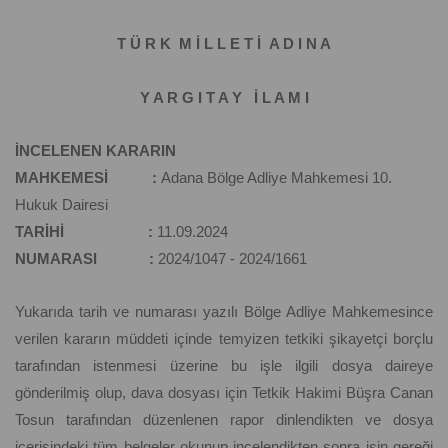
T Ü R K M İ L L E T İ A D I N A
Y A R G I T A Y İ L A M I
İNCELENEN KARARIN
MAHKEMESİ :
Adana Bölge Adliye Mahkemesi 10.
Hukuk Dairesi
TARİHİ :
11.09.2024
NUMARASI :
2024/1047 - 2024/1661
Yukarıda tarih ve numarası yazılı Bölge Adliye Mahkemesince
verilen kararın müddeti içinde temyizen tetkiki şikayetçi borçlu
tarafından istenmesi üzerine bu işle ilgili dosya daireye
gönderilmiş olup, dava dosyası için Tetkik Hakimi Büşra Canan
Tosun tarafından düzenlenen rapor dinlendikten ve dosya
içerisindeki tüm belgeler okunup incelendikten sonra işin gereği