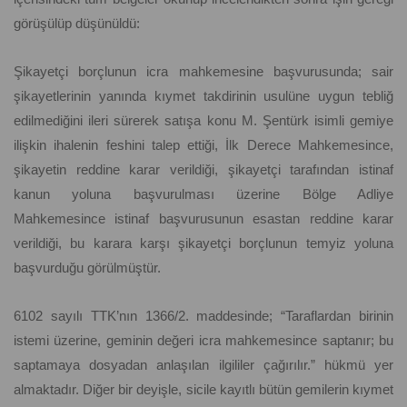
görüşülüp düşünüldü:
Şikayetçi borçlunun icra mahkemesine başvurusunda; sair
şikayetlerinin yanında kıymet takdirinin usulüne uygun tebliğ
edilmediğini ileri sürerek satışa konu M. Şentürk isimli gemiye
ilişkin ihalenin feshini talep ettiği, İlk Derece Mahkemesince,
şikayetin reddine karar verildiği, şikayetçi tarafından istinaf
kanun yoluna başvurulması üzerine Bölge Adliye
Mahkemesince istinaf başvurusunun esastan reddine karar
verildiği, bu karara karşı şikayetçi borçlunun temyiz yoluna
başvurduğu görülmüştür.
6102 sayılı TTK’nın 1366/2. maddesinde; “Taraflardan birinin
istemi üzerine, geminin değeri icra mahkemesince saptanır; bu
saptamaya dosyadan anlaşılan ilgililer çağırılır.” hükmü yer
almaktadır. Diğer bir deyişle, sicile kayıtlı bütün gemilerin kıymet