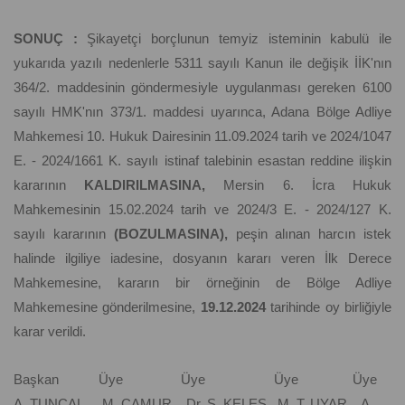
SONUÇ :
Şikayetçi borçlunun temyiz isteminin kabulü ile
yukarıda yazılı nedenlerle 5311 sayılı Kanun ile değişik İİK'nın
364/2. maddesinin göndermesiyle uygulanması gereken 6100
sayılı HMK'nın 373/1. maddesi uyarınca, Adana Bölge Adliye
Mahkemesi 10. Hukuk Dairesinin 11.09.2024 tarih ve 2024/1047
E. - 2024/1661 K. sayılı istinaf talebinin esastan reddine ilişkin
kararının
KALDIRILMASINA,
Mersin 6. İcra Hukuk
Mahkemesinin 15.02.2024 tarih ve 2024/3 E. - 2024/127 K.
sayılı kararının
(BOZULMASINA),
peşin alınan harcın istek
halinde ilgiliye iadesine, dosyanın kararı veren İlk Derece
Mahkemesine, kararın bir örneğinin de Bölge Adliye
Mahkemesine gönderilmesine,
19.12.2024
tarihinde oy birliğiyle
karar verildi.
Başkan Üye Üye Üye Üye
A. TUNCAL M. ÇAMUR Dr. Ş. KELEŞ M. T. UYAR A.