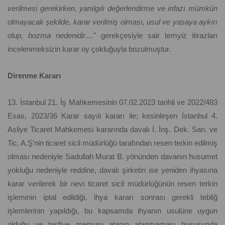
verilmesi gerekirken, yanılgılı değerlendirme ve infazı mümkün
olmayacak şekilde, karar verilmiş olması, usul ve yasaya aykırı
olup, bozma nedenidir...."
gerekçesiyle sair temyiz itirazları
incelenmeksizin karar oy çokluğuyla bozulmuştur.
Direnme Kararı
13. İstanbul 21. İş Mahkemesinin 07.02.2023 tarihli ve 2022/483
Esas, 2023/36 Karar sayılı kararı ile; kesinleşen İstanbul 4.
Asliye Ticaret Mahkemesi kararında davalı İ. İnş. Dek. San. ve
Tic. A.Ş'nin ticaret sicil müdürlüğü tarafından resen terkin edilmiş
olması nedeniyle Sadullah Murat B. yönünden davanın husumet
yokluğu nedeniyle reddine, davalı şirketin ise yeniden ihyasına
karar verilerek bir nevi ticaret sicil müdürlüğünün resen terkin
işleminin iptal edildiği, ihya kararı sonrası gerekli tebliğ
işlemlerinin yapıldığı, bu kapsamda ihyanın usulüne uygun
olduğu ve tasfiye memuru atanıp atanmaması hususunda