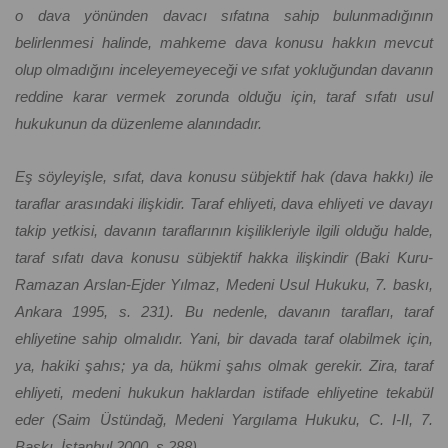
o dava yönünden davacı sıfatına sahip bulunmadığının
belirlenmesi halinde, mahkeme dava konusu hakkın mevcut
olup olmadığını inceleyemeyeceği ve sıfat yokluğundan davanın
reddine karar vermek zorunda olduğu için, taraf sıfatı usul
hukukunun da düzenleme alanındadır.
Eş söyleyişle, sıfat, dava konusu sübjektif hak (dava hakkı) ile
taraflar arasındaki ilişkidir. Taraf ehliyeti, dava ehliyeti ve davayı
takip yetkisi, davanın taraflarının kişilikleriyle ilgili olduğu halde,
taraf sıfatı dava konusu sübjektif hakka ilişkindir (Baki Kuru-
Ramazan Arslan-Ejder Yılmaz, Medeni Usul Hukuku, 7. baskı,
Ankara 1995, s. 231). Bu nedenle, davanın tarafları, taraf
ehliyetine sahip olmalıdır. Yani, bir davada taraf olabilmek için,
ya, hakiki şahıs; ya da, hükmi şahıs olmak gerekir. Zira, taraf
ehliyeti, medeni hukukun haklardan istifade ehliyetine tekabül
eder (Saim Üstündağ, Medeni Yargılama Hukuku, C. I-II, 7.
Baskı, İstanbul 2000, s.288).