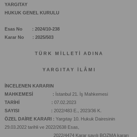
YARGITAY
HUKUK GENEL KURULU
Esas No : 2024/10-238
Karar No : 2025/503
T Ü R K M İ L L E T İ A D I N A
Y A R G I T A Y İ L Â M I
İNCELENEN KARARIN
MAHKEMESİ :
İstanbul 21. İş Mahkemesi
TARİHİ :
07.02.2023
SAYISI :
2022/483 E., 2023/36 K.
ÖZEL DAİRE KARARI :
Yargıtay 10. Hukuk Dairesinin
29.03.2022 tarihli ve 2022/2638 Esas,
2022/4474 Karar sayılı BOZMA kararı