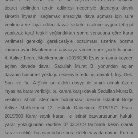
ticaret sicilinden terkin edilmesi nedeniyle davacıya davalı
şirketin ihyasını sağlamak amacıyla dava açması için süre
verilmesi ve ihya edilen davalı şirkete usulüne uygun tebligat
yapılarak taraf teşkili sağlandıktan sonra sonucuna göre karar
verilmesi gerektiği gerekçesiyle bozulması üzerine bozma
ilamına uyan Mahkemece davacıya verilen süre içinde İstanbul
4. Asliye Ticaret Mahkemesinin 2016/290 Esas sırasına kayden
açılan davada davalı Sadullah Murat B. yönünden açılan
davanın husumet yokluğu nedeniyle reddine, davalı İ. İnş. Dek.
San. ve Tic. A.Ş'nin ise eldeki dosya ile sınırlı olmak üzere
ihyasına karar verildiği, bu karara karşı davalı Sadullah Murat B.
vekilinin istinaf isteminde bulunması üzerine İstanbul Bölge
Adliye Mahkemesi 12. Hukuk Dairesinin 2018/1971 Esas,
2019/903 Karar sayılı kararı ile istinaf başvurusunun hukuki
yarar yokluğundan reddine 07.03.2019 tarihinde kesin olarak
karar verildiği, bu aşamadan sonra eldeki davada davacı Kurum