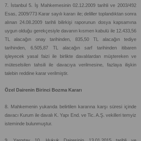
7. İstanbul 5. İş Mahkemesinin 02.12.2009 tarihli ve 2003/492
Esas, 2009/773 Karar sayılı kararı ile; deliller toplandıktan sonra
alınan 24.08.2009 tarihli bilirkişi raporunun dosya kapsamına
uygun olduğu gerekçesiyle davanın kısmen kabulü ile 12.433,56
TL alacağın onay tarihinden, 835,50 TL alacağın tediye
tarihinden, 6.505,87 TL alacağın sarf tarihinden itibaren
işleyecek yasal faizi ile birlikte davalılardan müştereken ve
müteselsilen tahsili ile davacıya verilmesine, fazlaya ilişkin
talebin reddine karar verilmiştir.
Özel Dairenin Birinci Bozma Kararı
8. Mahkemenin yukarıda belirtilen kararına karşı süresi içinde
davacı Kurum ile davalı K. Yapı End. ve Tic. A.Ş. vekilleri temyiz
isteminde bulunmuştur.
9. Yargıtay 10. Hukuk Dairesinin 13.01.2015 tarihli ve