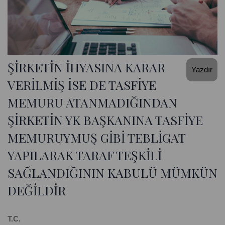
ŞİRKETİN İHYASINA KARAR
Yazdır
VERİLMİŞ İSE DE TASFİYE
MEMURU ATANMADIĞINDAN
ŞİRKETİN YK BAŞKANINA TASFİYE
MEMURUYMUŞ GİBİ TEBLİGAT
YAPILARAK TARAF TEŞKİLİ
SAĞLANDIĞININ KABULÜ MÜMKÜN
DEĞİLDİR
T.C.