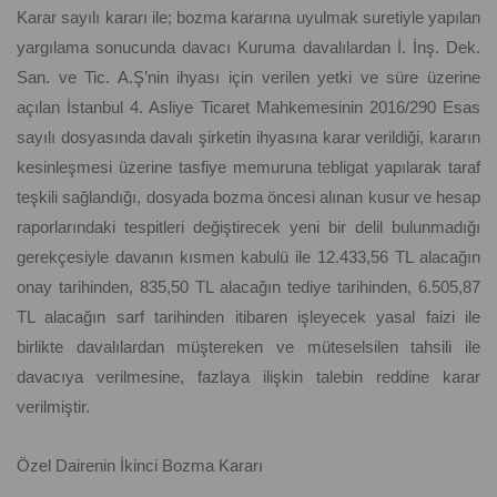
Karar sayılı kararı ile; bozma kararına uyulmak suretiyle yapılan
yargılama sonucunda davacı Kuruma davalılardan İ. İnş. Dek.
San. ve Tic. A.Ş’nin ihyası için verilen yetki ve süre üzerine
açılan İstanbul 4. Asliye Ticaret Mahkemesinin 2016/290 Esas
sayılı dosyasında davalı şirketin ihyasına karar verildiği, kararın
kesinleşmesi üzerine tasfiye memuruna tebligat yapılarak taraf
teşkili sağlandığı, dosyada bozma öncesi alınan kusur ve hesap
raporlarındaki tespitleri değiştirecek yeni bir delil bulunmadığı
gerekçesiyle davanın kısmen kabulü ile 12.433,56 TL alacağın
onay tarihinden, 835,50 TL alacağın tediye tarihinden, 6.505,87
TL alacağın sarf tarihinden itibaren işleyecek yasal faizi ile
birlikte davalılardan müştereken ve müteselsilen tahsili ile
davacıya verilmesine, fazlaya ilişkin talebin reddine karar
verilmiştir.
Özel Dairenin İkinci Bozma Kararı