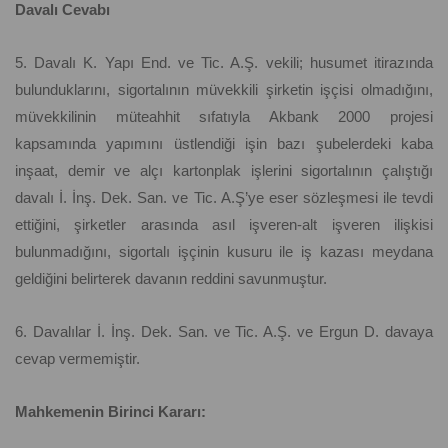
Davalı Cevabı
5. Davalı K. Yapı End. ve Tic. A.Ş. vekili; husumet itirazında
bulunduklarını, sigortalının müvekkili şirketin işçisi olmadığını,
müvekkilinin müteahhit sıfatıyla Akbank 2000 projesi
kapsamında yapımını üstlendiği işin bazı şubelerdeki kaba
inşaat, demir ve alçı kartonplak işlerini sigortalının çalıştığı
davalı İ. İnş. Dek. San. ve Tic. A.Ş’ye eser sözleşmesi ile tevdi
ettiğini, şirketler arasında asıl işveren-alt işveren ilişkisi
bulunmadığını, sigortalı işçinin kusuru ile iş kazası meydana
geldiğini belirterek davanın reddini savunmuştur.
6. Davalılar İ. İnş. Dek. San. ve Tic. A.Ş. ve Ergun D. davaya
cevap vermemiştir.
Mahkemenin Birinci Kararı: