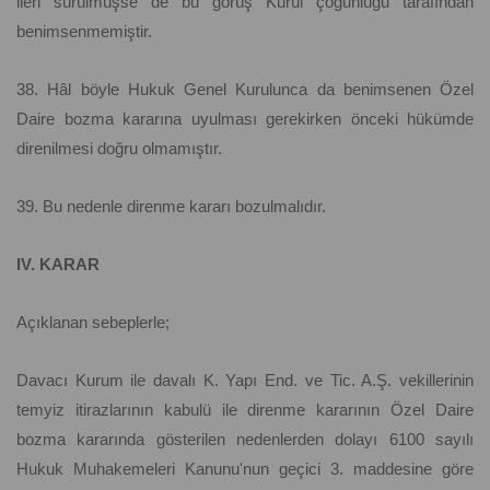
ileri sürülmüşse de bu görüş Kurul çoğunluğu tarafından
benimsenmemiştir.
38. Hâl böyle Hukuk Genel Kurulunca da benimsenen Özel
Daire bozma kararına uyulması gerekirken önceki hükümde
direnilmesi doğru olmamıştır.
39. Bu nedenle direnme kararı bozulmalıdır.
IV. KARAR
Açıklanan sebeplerle;
Davacı Kurum ile davalı K. Yapı End. ve Tic. A.Ş. vekillerinin
temyiz itirazlarının kabulü ile direnme kararının Özel Daire
bozma kararında gösterilen nedenlerden dolayı 6100 sayılı
Hukuk Muhakemeleri Kanunu'nun geçici 3. maddesine göre