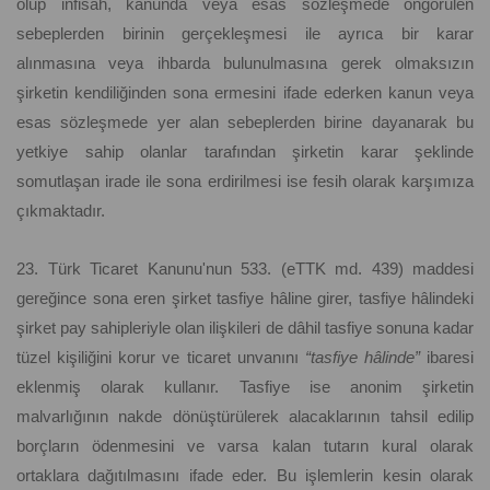
olup infisah, kanunda veya esas sözleşmede öngörülen
sebeplerden birinin gerçekleşmesi ile ayrıca bir karar
alınmasına veya ihbarda bulunulmasına gerek olmaksızın
şirketin kendiliğinden sona ermesini ifade ederken kanun veya
esas sözleşmede yer alan sebeplerden birine dayanarak bu
yetkiye sahip olanlar tarafından şirketin karar şeklinde
somutlaşan irade ile sona erdirilmesi ise fesih olarak karşımıza
çıkmaktadır.
23. Türk Ticaret Kanunu'nun 533. (eTTK md. 439) maddesi
gereğince sona eren şirket tasfiye hâline girer, tasfiye hâlindeki
şirket pay sahipleriyle olan ilişkileri de dâhil tasfiye sonuna kadar
tüzel kişiliğini korur ve ticaret unvanını
“tasfiye hâlinde”
ibaresi
eklenmiş olarak kullanır. Tasfiye ise anonim şirketin
malvarlığının nakde dönüştürülerek alacaklarının tahsil edilip
borçların ödenmesini ve varsa kalan tutarın kural olarak
ortaklara dağıtılmasını ifade eder. Bu işlemlerin kesin olarak