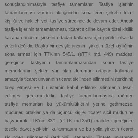
sonuçlandırılmasıyla tasfiye tamamlanır. Tasfiye işlerinin
tamamlanması zorunlu olduğundan sona eren şirketin tüzel
kişiliği ve hak ehliyeti tasfiye sürecinde de devam eder. Ancak
tasfiye işlerinin tamamlanması, ticaret siciline kayıtla tüzel kişilik
kazanan anonim şirketin ortadan kalkması için gerekli olsa da
yeterli değildir. Başka bir deyişle anonim şirketin tüzel kişiliğinin
sona ermesi için TTK'nın 545/1. (eTTK md. 449) maddesi
gereğince tasfiyenin tamamlanmasından sonra tasfiye
memurlarının şeklen var olan durumun ortadan kalkması
amacıyla ticaret unvanının ticaret sicilinden silinmesini (terkinini)
talep etmesi ve bu istemin kabul edilerek silinmenin tescil
edilmesi gerekmektedir. Tasfiye tamamlanmasına rağmen
tasfiye memurları bu yükümlülüklerini yerine getirmezse,
müdürler, ortaklar ya da üçüncü kişiler ticaret sicil müdürüne
başvurarak TTK'nın 33/1. (eTTK md.35/1) maddesi gereğince
tescile davet yetkisini kullanmasını ve bu yolla şirketin ticaret
sicilinden silinmesini (terkinini) isteyebilir. Ticaret unvanının