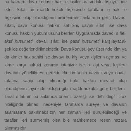
bu kavram dava konusu hak ile kişiler arasındaki ilişkiyi ifade
eder. Sıfat, bir maddi hukuk ilişkisinde tarafların o hak ile
ilişkisinin olup olmadığının belirlenmesi anlamına gelir. Davacı
sıfatı, dava konusu hakkın sahibini, davalı sıfatı ise dava
konusu hakkın yükümlüsünü belirler. Uygulamada davacı sıfatı,
aktif husumeti
, davalı sıfatı ise
pasif husumeti
karşılayacak
şekilde değerlendirilmektedir. Dava konusu şey üzerinde kim ya
da kimler hak sahibi ise davayı bu kişi veya kişilerin açması ve
kime karşı hukuki koruma isteniyor ise o kişi veya kişilere
davanın yöneltilmesi gerekir. Bir kimsenin davacı veya davalı
sıfatına sahip olup olmadığı tıpkı hakkın mevcut olup
olmadığının tayininde olduğu gibi maddi hukuka göre belirlenir.
Taraf sıfatının bu anlamda önemli özelliği ise def'î değil itiraz
niteliğinde olması nedeniyle taraflarca süreye ve davanın
aşamasına bakılmaksızın her zaman ileri sürülebileceği ve
taraflar ileri sürmemiş olsa bile mahkemece resen nazara
alınmasıdır.