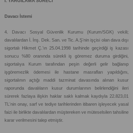
I. YARGILAMA SÜRECİ
Davacı İstemi
4. Davacı Sosyal Güvenlik Kurumu (Kurum/SGK) vekili;
davalılardan İ. İnş. Dek. San. ve Tic. A.Ş'nin işçisi olan dava dışı
sigortalı Hikmet Ç.’ın 25.04.1998 tarihinde geçirdiği iş kazası
sonucu %80 oranında sürekli iş göremez duruma girdiğini,
sigortalıya Kurum tarafından peşin değerli gelir bağlanıp
işgöremezlik ödemesi ile hastane masrafları yapıldığını,
sigortalının açtığı maddi tazminat davasında alınan kusur
raporunda davalıların kusur durumlarının belirlendiğini ileri
sürerek fazlaya ilişkin haklar saklı kalmak kaydıyla 22.823,01
TL'nin onay, sarf ve tediye tarihlerinden itibaren işleyecek yasal
faizi ile birlikte davalılardan müştereken ve müteselsilen tahsiline
karar verilmesini talep etmiştir.