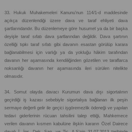
33. Hukuk Muhakemeleri Kanunu'nun 114/1-d maddesinde
açıkça düzenlendiği üzere dava ve taraf ehliyeti dava
şartlarındandır. Bu düzenlemeye göre husumet ya da bir başka
deyişle taraf sıfatı dava şartlarından değildir. Dava şartının
özelliği tıpkı taraf sıfatı gibi davanın esastan görülüp karara
bağlanabilmesi için varlığı ya da yokluğu hâkim tarafından
davanın her aşamasında kendiliğinden gözetilen ve taraflarca
noksanlığı davanın her aşamasında ileri sürülen nitelikte
olmasıdır.
34. Somut olayda davacı Kurumun dava dışı sigortalının
geçirdiği iş kazası sebebiyle sigortalıya bağlanan ilk peşin
sermaye değerli gelir ile geçici işgöremezlik ödeneği ve yapılan
tedavi giderlerinin rücuan tahsilini talep ettiği, Mahkemece
verilen davanın kısmen kabulüne ilişkin kararın Özel Dairece
davalı İ. İnş. Dek. San. ve Tic. A.Ş'nin 31.07.2013 tarihinde