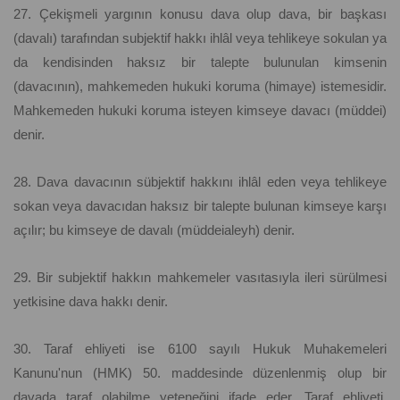
27. Çekişmeli yargının konusu dava olup dava, bir başkası
(davalı) tarafından subjektif hakkı ihlâl veya tehlikeye sokulan ya
da kendisinden haksız bir talepte bulunulan kimsenin
(davacının), mahkemeden hukuki koruma (himaye) istemesidir.
Mahkemeden hukuki koruma isteyen kimseye davacı (müddei)
denir.
28. Dava davacının sübjektif hakkını ihlâl eden veya tehlikeye
sokan veya davacıdan haksız bir talepte bulunan kimseye karşı
açılır; bu kimseye de davalı (müddeialeyh) denir.
29. Bir subjektif hakkın mahkemeler vasıtasıyla ileri sürülmesi
yetkisine dava hakkı denir.
30. Taraf ehliyeti ise 6100 sayılı Hukuk Muhakemeleri
Kanunu'nun (HMK) 50. maddesinde düzenlenmiş olup bir
davada taraf olabilme yeteneğini ifade eder. Taraf ehliyeti,