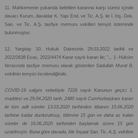
11. Mahkemenin yukarıda belirtilen kararına karşı süresi içinde
davacı Kurum, davalılar K. Yapı End. ve Tic. A.Ş. ile İ. İnş. Dek.
San. ve Tic. A.Ş. tasfiye memuru vekilleri temyiz isteminde
bulunmuştur.
12. Yargıtay 10. Hukuk Dairesinin 29.03.2022 tarihli ve
2022/2638 Esas, 2022/4474 Karar sayılı kararı ile;
"... 1- Hüküm
fıkrasında tasfiye memuru olarak gösterilen Sadullah Murat B.
vekilinin temyizi incelendiğinde,
COVİD-19 salgını sebebiyle 7226 sayılı Kanunun geçici 1.
maddesi ve 29.04.2020 tarih, 2480 sayılı Cumhurbaşkanı kararı
ile tüm adli süreler 13.03.2020 tarihinden itibaren 15.06.2020
tarihine kadar durdurulmuş, bitimine 15 gün ve daha az kalan
süreler de 16.06.2020 tarihinden başlamak üzere 15 gün
uzatılmıştır. Buna göre davada, İde İnşaat San. Tic. A.Ş. vekiline