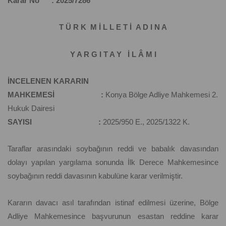
Karar No : 2025/7286
T Ü R K M İ L L E T İ A D I N A
Y A R G I T A Y İ L Â M I
İNCELENEN KARARIN
MAHKEMESİ :
Konya Bölge Adliye Mahkemesi 2.
Hukuk Dairesi
SAYISI :
2025/950 E., 2025/1322 K.
Taraflar arasındaki soybağının reddi ve babalık davasından
dolayı yapılan yargılama sonunda İlk Derece Mahkemesince
soybağının reddi davasının kabulüne karar verilmiştir.
Kararın davacı asıl tarafından istinaf edilmesi üzerine, Bölge
Adliye Mahkemesince başvurunun esastan reddine karar