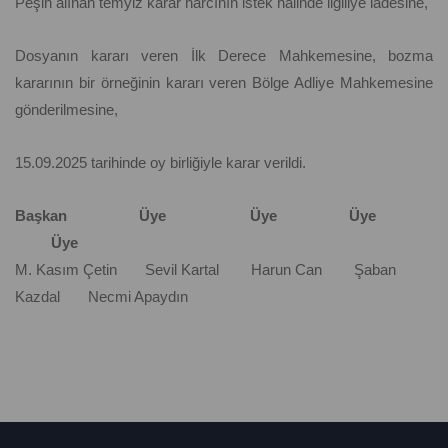
Peşin alınan temyiz karar harcının istek hâlinde ilgiliye iadesine,
Dosyanın kararı veren İlk Derece Mahkemesine, bozma
kararının bir örneğinin kararı veren Bölge Adliye Mahkemesine
gönderilmesine,
15.09.2025 tarihinde oy birliğiyle karar verildi.
Başkan Üye Üye Üye
Üye
M. Kasım Çetin Sevil Kartal Harun Can Şaban
Kazdal Necmi Apaydın