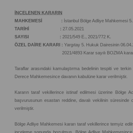
İNCELENEN KARARIN
MAHKEMESİ :
İstanbul Bölge Adliye Mahkemesi 5.
TARİHİ :
27.05.2021
SAYISI :
2021/549 E., 2021/772 K.
ÖZEL DAİRE KARARI :
Yargıtay 5. Hukuk Dairesinin 06.04.
2021/4893 Karar sayılı BOZMA karar
Taraflar arasındaki kamulaştırma bedelinin tespiti ve terki
Derece Mahkemesince davanın kabulüne karar verilmiştir.
Kararın taraf vekillerince istinaf edilmesi üzerine Bölge A
başvurusunun esastan reddine, davalı vekilinin süresinde o
verilmiştir.
Bölge Adliye Mahkemesi kararı taraf vekillerince temyiz edi
inceleme sonunda bozulmuş, Bölge Adliye Mahkemesince 