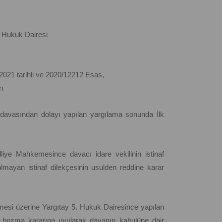
 Hukuk Dairesi
2021 tarihli ve 2020/12212 Esas,
ı
n davasından dolayı yapılan yargılama sonunda İlk
dliye Mahkemesince davacı idare vekilinin istinaf
lmayan istinaf dilekçesinin usulden reddine karar
lmesi üzerine Yargıtay 5. Hukuk Dairesince yapılan
bozma kararına uyularak davanın kabulüne dair