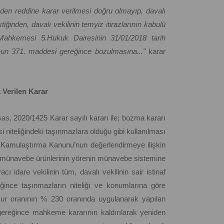
den reddine karar verilmesi doğru olmayıp, davalı
iğinden, davalı vekilinin temyiz itirazlarının kabulü
 Mahkemesi 5.Hukuk Dairesinin 31/01/2018 tarih
n 371. maddesi gereğince bozulmasına..."
karar
Verilen Karar
s, 2020/1425 Karar sayılı kararı ile; bozma kararı
niteliğindeki taşınmazlara olduğu gibi kullanılması
in Kamulaştırma Kanunu’nun değerlendirmeye ilişkin
an münavebe ürünlerinin yörenin münavebe sistemine
 idare vekilinin tüm, davalı vekilinin sair istinaf
eğince taşınmazların niteliği ve konumlarına göre
unsur oranının % 230 oranında uygulanarak yapılan
gereğince mahkeme kararının kaldırılarak yeniden