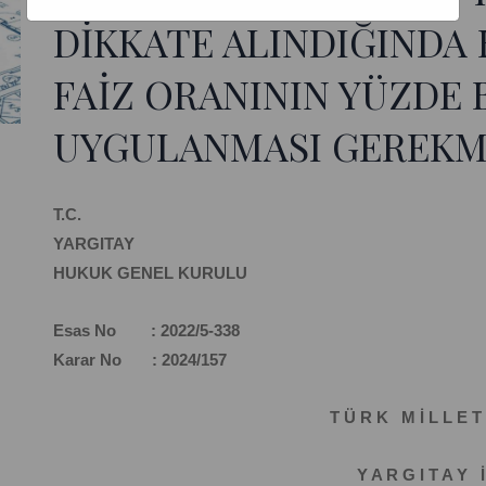
DİKKATE ALINDIĞINDA
FAİZ ORANININ YÜZDE 
UYGULANMASI GEREKM
T.C.
YARGITAY
HUKUK GENEL KURULU
Esas No : 2022/5-338
Karar No : 2024/157
T Ü R K M İ L L E T 
Y A R G I T A Y İ