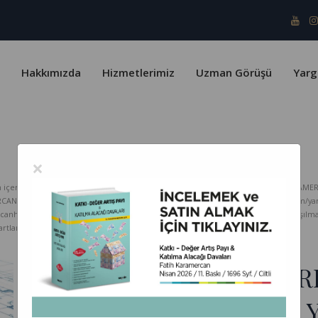
Hakkımızda
Hizmetlerimiz
Uzman Görüşü
Yarg
×
erik telif yasaları ve Türk Patent Enstitüsü kapsamında koruma altındadır. KARAMER
ERCAN HUKUK Bürosu hiçbir sorumluluk kabul etmez. www.karamercanhukuk.com/yargitay
rcanhukuk.com internet adresinden alındığı belirtilmeksizin kopyalanması, paylaşı
tlarını kabul etmiş sayılırsınız.
TAŞINMAZIN KURU TARI
NİTELİĞİ, KONUMU VE