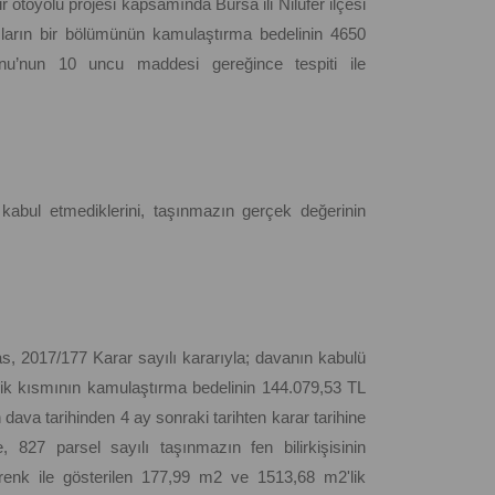
otoyolu projesi kapsamında Bursa ili Nilüfer ilçesi
zların bir bölümünün kamulaştırma bedelinin 4650
nu’nun 10 uncu maddesi gereğince tespiti ile
 kabul etmediklerini, taşınmazın gerçek değerinin
, 2017/177 Karar sayılı kararıyla; davanın kabulü
’lik kısmının kamulaştırma bedelinin 144.079,53 TL
dava tarihinden 4 ay sonraki tarihten karar tarihine
, 827 parsel sayılı taşınmazın fen bilirkişisinin
 renk ile gösterilen 177,99 m2 ve 1513,68 m2'lik