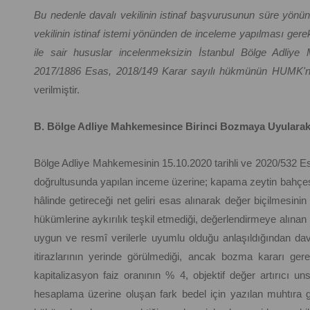
Bu nedenle davalı vekilinin istinaf başvurusunun süre yönün
vekilinin istinaf istemi yönünden de inceleme yapılması gerekt
ile sair hususlar incelenmeksizin İstanbul Bölge Adliye
2017/1886 Esas, 2018/149 Karar sayılı hükmünün HUMK'nu
verilmiştir.
B. Bölge Adliye Mahkemesince Birinci Bozmaya Uyularak 
Bölge Adliye Mahkemesinin 15.10.2020 tarihli ve 2020/532 Esa
doğrultusunda yapılan inceme üzerine; kapama zeytin bahçesi 
hâlinde getireceği net geliri esas alınarak değer biçilmesin
hükümlerine aykırılık teşkil etmediği, değerlendirmeye alın
uygun ve resmî verilerle uyumlu olduğu anlaşıldığından davacı
itirazlarının yerinde görülmediği, ancak bozma kararı ger
kapitalizasyon faiz oranının % 4, objektif değer artırıcı 
hesaplama üzerine oluşan fark bedel için yazılan muhtıra 