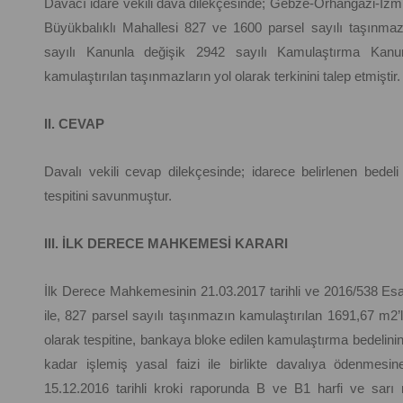
Davacı idare vekili dava dilekçesinde; Gebze-Orhangazi-İzmir 
Büyükbalıklı Mahallesi 827 ve 1600 parsel sayılı taşınma
sayılı Kanunla değişik 2942 sayılı Kamulaştırma Kanu
kamulaştırılan taşınmazların yol olarak terkinini talep etmiştir.
II. CEVAP
Davalı vekili cevap dilekçesinde; idarece belirlenen bedeli
tespitini savunmuştur.
III. İLK DERECE MAHKEMESİ KARARI
İlk Derece Mahkemesinin 21.03.2017 tarihli ve 2016/538 Esas
ile, 827 parsel sayılı taşınmazın kamulaştırılan 1691,67 m2
olarak tespitine, bankaya bloke edilen kamulaştırma bedelinin 
kadar işlemiş yasal faizi ile birlikte davalıya ödenmesine
15.12.2016 tarihli kroki raporunda B ve B1 harfi ve sarı