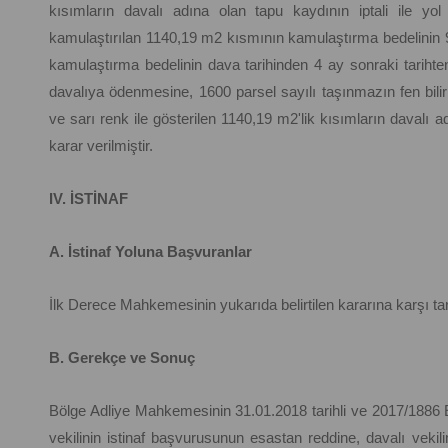
kısımların davalı adına olan tapu kaydının iptali ile yol
kamulaştırılan 1140,19 m2 kısmının kamulaştırma bedelinin 9
kamulaştırma bedelinin dava tarihinden 4 ay sonraki tarihten k
davalıya ödenmesine, 1600 parsel sayılı taşınmazın fen bilirki
ve sarı renk ile gösterilen 1140,19 m2'lik kısımların davalı ad
karar verilmiştir.
IV. İSTİNAF
A. İstinaf Yoluna Başvuranlar
İlk Derece Mahkemesinin yukarıda belirtilen kararına karşı tar
B. Gerekçe ve Sonuç
Bölge Adliye Mahkemesinin 31.01.2018 tarihli ve 2017/1886 E
vekilinin istinaf başvurusunun esastan reddine, davalı vekil