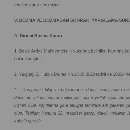
reddine karar verilmiştir.
V. BOZMA VE BOZMADAN SONRAKİ YARGILAMA SÜR
A. Birinci Bozma Kararı
1. Bölge Adliye Mahkemesinin yukarıda belirtilen kararına kar
bulunulmuştur.
2. Yargıtay 5. Hukuk Dairesinin 18.06.2020 tarihli ve 2020/444
"… Dosyadaki bilgi ve belgelerden, davalı vekili adına çık
davalının istinaf başvuru dilekçesi daimi yetkili işçisi Bura
kişinin SGK kayıtlarına göre tebligat tarihinde adı geçenin ça
olup, Tebligat Kanunu 32. maddesi gereği davalı vekilinin i
kabulü gerekir.