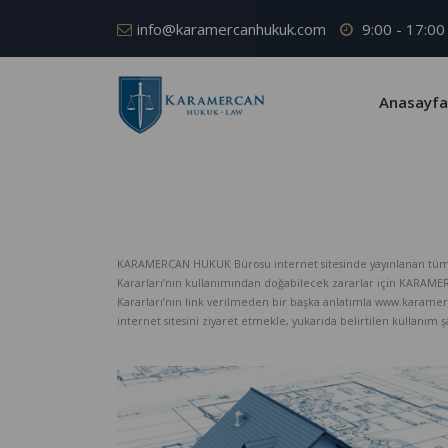
info@karamercanhukuk.com
9:00 - 17:00
Anasayfa
KARAMERCAN HUKUK Bürosu internet sitesinde yayınlanan tüm iç
Kararları’nın kullanımından doğabilecek zararlar için KARAM
Kararları’nın link verilmeden bir başka anlatımla www.karame
internet sitesini ziyaret etmekle, yukarıda belirtilen kullanım şar