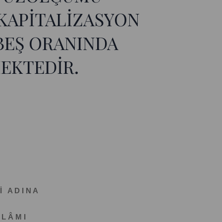
 KAPİTALİZASYON
BEŞ ORANINDA
EKTEDİR.
İ A D I N A
 L Â M I