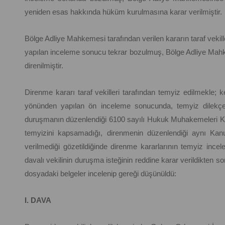
yeniden esas hakkında hüküm kurulmasına karar verilmiştir.
Bölge Adliye Mahkemesi tarafından verilen kararın taraf vekil
yapılan inceleme sonucu tekrar bozulmuş, Bölge Adliye Mah
direnilmiştir.
Direnme kararı taraf vekilleri tarafından temyiz edilmekle; ke
yönünden yapılan ön inceleme sonucunda, temyiz dilekçel
duruşmanın düzenlendiği 6100 sayılı Hukuk Muhakemeleri K
temyizini kapsamadığı, direnmenin düzenlendiği aynı K
verilmediği gözetildiğinde direnme kararlarının temyiz in
davalı vekilinin duruşma isteğinin reddine karar verildikten 
dosyadaki belgeler incelenip gereği düşünüldü:
I. DAVA