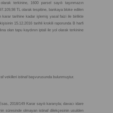
 olarak terkinine, 1600 parsel sayılı taşınmazın
7.109,98 TL olarak tespitine, bankaya bloke edilen
arar tarihine kadar işlemiş yasal faizi ile birlikte
şisinin 15.12.2016 tarihli krokili raporunda B harfi
ına olan tapu kaydının iptali ile yol olarak terkinine
af vekilleri istinaf başvurusunda bulunmuştur.
sas, 2018/149 Karar sayılı kararıyla; davacı idare
inin süresinde olmayan istinaf dilekçesinin usulden