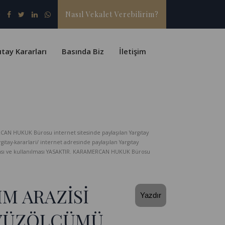
Nasıl Vekalet Verebilirim?
ıtay Kararları
Basında Biz
İletişim
CAN HUKUK Bürosu internet sitesinde paylaşılan Yargıtay
-kararlari/ internet adresinde paylaşılan Yargıtay
lması ve kullanılması YASAKTIR. KARAMERCAN HUKUK Bürosu
M ARAZİSİ
Yazdır
 YÜZÖLÇÜMÜ