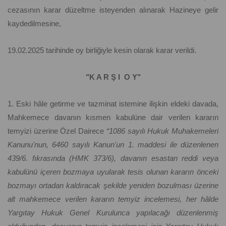
cezasının karar düzeltme isteyenden alınarak Hazineye gelir
kaydedilmesine,
19.02.2025 tarihinde oy birliğiyle kesin olarak karar verildi.
"K A R Ş I O Y"
1. Eski hâle getirme ve tazminat istemine ilişkin eldeki davada,
Mahkemece davanın kısmen kabulüne dair verilen kararın
temyizi üzerine Özel Dairece
“1086 sayılı Hukuk Muhakemeleri
Kanunu'nun, 6460 sayılı Kanun'un 1. maddesi ile düzenlenen
439/6. fıkrasında (HMK 373/6), davanın esastan reddi veya
kabulünü içeren bozmaya uyularak tesis olunan kararın önceki
bozmayı ortadan kaldıracak şekilde yeniden bozulması üzerine
alt mahkemece verilen kararın temyiz incelemesi, her hâlde
Yargıtay Hukuk Genel Kurulunca yapılacağı düzenlenmiş