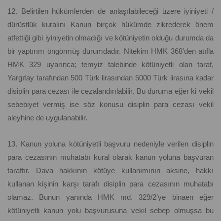
12. Belirtilen hükümlerden de anlaşılabileceği üzere iyiniyeti /
dürüstlük kuralını Kanun birçok hükümde zikrederek önem
atfettiği gibi iyiniyetin olmadığı ve kötüniyetin olduğu durumda da
bir yaptırım öngörmüş durumdadır. Nitekim HMK 368’den atıfla
HMK 329 uyarınca; temyiz talebinde kötüniyetli olan taraf,
Yargıtay tarafından 500 Türk lirasından 5000 Türk lirasına kadar
disiplin para cezası ile cezalandırılabilir. Bu duruma eğer ki vekil
sebebiyet vermiş ise söz konusu disiplin para cezası vekil
aleyhine de uygulanabilir.
13. Kanun yoluna kötüniyetli başvuru nedeniyle verilen disiplin
para cezasının muhatabı kural olarak kanun yoluna başvuran
taraftır. Dava hakkının kötüye kullanımının aksine, hakkı
kullanan kişinin karşı tarafı disiplin para cezasının muhatabı
olamaz. Bunun yanında HMK md. 329/2’ye binaen eğer
kötüniyetli kanun yolu başvurusuna vekil sebep olmuşsa bu