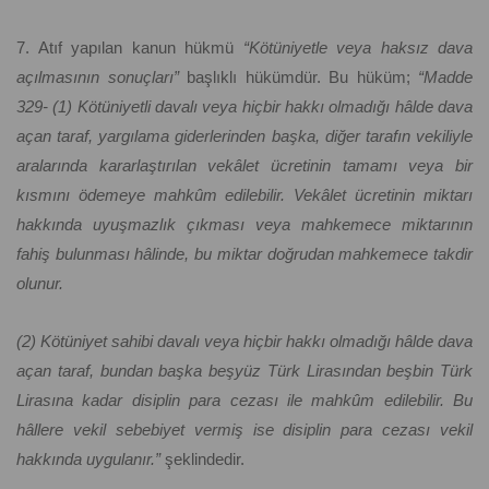
7. Atıf yapılan kanun hükmü
“Kötüniyetle veya haksız dava
açılmasının sonuçları”
başlıklı hükümdür. Bu hüküm;
“Madde
329- (1) Kötüniyetli davalı veya hiçbir hakkı olmadığı hâlde dava
açan taraf, yargılama giderlerinden başka, diğer tarafın vekiliyle
aralarında kararlaştırılan vekâlet ücretinin tamamı veya bir
kısmını ödemeye mahkûm edilebilir. Vekâlet ücretinin miktarı
hakkında uyuşmazlık çıkması veya mahkemece miktarının
fahiş bulunması hâlinde, bu miktar doğrudan mahkemece takdir
olunur.
(2) Kötüniyet sahibi davalı veya hiçbir hakkı olmadığı hâlde dava
açan taraf, bundan başka beşyüz Türk Lirasından beşbin Türk
Lirasına kadar disiplin para cezası ile mahkûm edilebilir. Bu
hâllere vekil sebebiyet vermiş ise disiplin para cezası vekil
hakkında uygulanır.”
şeklindedir.