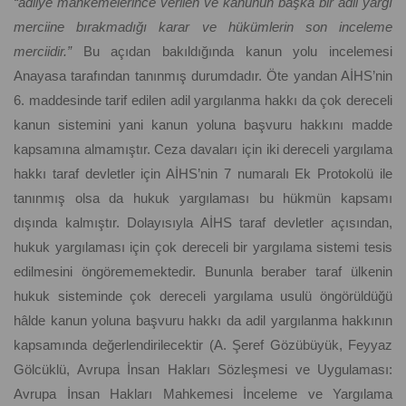
“adliye mahkemelerince verilen ve kanunun başka bir adli yargı
merciine bırakmadığı karar ve hükümlerin son inceleme
merciidir.”
Bu açıdan bakıldığında kanun yolu incelemesi
Anayasa tarafından tanınmış durumdadır. Öte yandan AİHS’nin
6. maddesinde tarif edilen adil yargılanma hakkı da çok dereceli
kanun sistemini yani kanun yoluna başvuru hakkını madde
kapsamına almamıştır. Ceza davaları için iki dereceli yargılama
hakkı taraf devletler için AİHS’nin 7 numaralı Ek Protokolü ile
tanınmış olsa da hukuk yargılaması bu hükmün kapsamı
dışında kalmıştır. Dolayısıyla AİHS taraf devletler açısından,
hukuk yargılaması için çok dereceli bir yargılama sistemi tesis
edilmesini öngörememektedir. Bununla beraber taraf ülkenin
hukuk sisteminde çok dereceli yargılama usulü öngörüldüğü
hâlde kanun yoluna başvuru hakkı da adil yargılanma hakkının
kapsamında değerlendirilecektir (A. Şeref Gözübüyük, Feyyaz
Gölcüklü, Avrupa İnsan Hakları Sözleşmesi ve Uygulaması:
Avrupa İnsan Hakları Mahkemesi İnceleme ve Yargılama