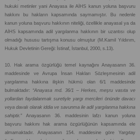
hukuki metinler yani Anayasa ile AİHS kanun yoluna başvuru
hakkını bu hakların kapsamında saymamıştır. Bu nedenle
kanun yoluna başvuru hakkının niteliği, özellikle anayasal ya da
AİHS kapsamında adil yargılanma hakkının bir uzantısı olup
olmadığı hususu tartışma konusu olmuştur (M.Kamil Yıldırım,
Hukuk Devletinin Gereği: İstinaf, İstanbul, 2000, s.13).
10. Hak arama özgürlüğü temel kaynağını Anayasanın 36.
maddesinde ve Avrupa İnsan Hakları Sözleşmesinin adil
yargılanma hakkına ilişkin hükmü olan 6/1 maddesinde
bulmaktadır:
“Anayasa md. 36/1 – Herkes, meşru vasıta ve
yollardan faydalanmak suretiyle yargı mercileri önünde davacı
veya davalı olarak iddia ve savunma ile adil yargılanma hakkına
sahiptir.”
Anayasanın 36. maddesinin lafzı kanun yoluna
başvuru hakkını hak arama özgürlüğünün kapsamında ele
almamaktadır. Anayasanın 154. maddesine göre Yargıtay