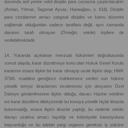
durumda asil yerine vekil disiplin para cezasına çarptırılacaktır
(Arslan, Yılmaz, Taşpınar Ayvaz, Hanaağası, s. 618). Disiplin
para cezalarının amacı yargısal disiplini ve kamu düzenini
sağlamak olduğundan sadece taraflara değil, aynı zamanda
davanın tarafı olmayan (Örneğin, vekile) kişilere de
verilebilmektedir.
14. Yukarıda açıklanan mevzuat hükümleri doğrultusunda
somut olayda, karar düzeltmeye konu olan Hukuk Genel Kurulu
kararının esasa ilişkin bir karar olmayıp usule ilişkin olup, HMK
373/6. maddesi gereğince mahkemece verilen son hükme
yönelik temyiz itirazlarının incelenmesi için dosyanın Özel
Daireye gönderilmesine ilişkin olduğu, davacı Hazine vekilinin
ise karar düzeltme dilekçesinde bu konuya yönelik hiçbir itirazda
bulunmadığı, esasa ilişkin itirazlar yaptığı, bu nedenle vekilin
davayı uzatma amacı taşıdığı ve kötüniyetle kanunyoluna
başvurduğu ve bu talebin yargı organını gereksiz iş yüküne