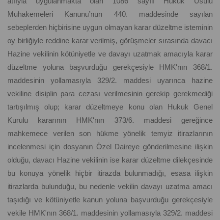
atfıyla uygulanmakta olan 1086 sayılı Hukuk Usulü
Muhakemeleri Kanunu’nun 440. maddesinde sayılan
sebeplerden hiçbirisine uygun olmayan karar düzeltme isteminin
oy birliğiyle reddine karar verilmiş, görüşmeler sırasında davacı
Hazine vekilinin kötüniyetle ve davayı uzatmak amacıyla karar
düzeltme yoluna başvurduğu gerekçesiyle HMK'nın 368/1.
maddesinin yollamasıyla 329/2. maddesi uyarınca hazine
vekiline disiplin para cezası verilmesinin gerekip gerekmediği
tartışılmış olup; karar düzeltmeye konu olan Hukuk Genel
Kurulu kararının HMK'nın 373/6. maddesi gereğince
mahkemece verilen son hükme yönelik temyiz itirazlarının
incelenmesi için dosyanın Özel Daireye gönderilmesine ilişkin
olduğu, davacı Hazine vekilinin ise karar düzeltme dilekçesinde
bu konuya yönelik hiçbir itirazda bulunmadığı, esasa ilişkin
itirazlarda bulunduğu, bu nedenle vekilin davayı uzatma amacı
taşıdığı ve kötüniyetle kanun yoluna başvurduğu gerekçesiyle
vekile HMK'nın 368/1. maddesinin yollamasıyla 329/2. maddesi