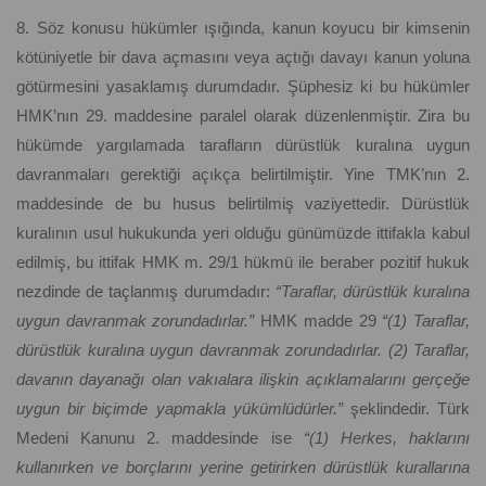
8. Söz konusu hükümler ışığında, kanun koyucu bir kimsenin
kötüniyetle bir dava açmasını veya açtığı davayı kanun yoluna
götürmesini yasaklamış durumdadır. Şüphesiz ki bu hükümler
HMK’nın 29. maddesine paralel olarak düzenlenmiştir. Zira bu
hükümde yargılamada tarafların dürüstlük kuralına uygun
davranmaları gerektiği açıkça belirtilmiştir. Yine TMK’nın 2.
maddesinde de bu husus belirtilmiş vaziyettedir. Dürüstlük
kuralının usul hukukunda yeri olduğu günümüzde ittifakla kabul
edilmiş, bu ittifak HMK m. 29/1 hükmü ile beraber pozitif hukuk
nezdinde de taçlanmış durumdadır:
“Taraflar, dürüstlük kuralına
uygun davranmak zorundadırlar.”
HMK madde 29
“(1) Taraflar,
dürüstlük kuralına uygun davranmak zorundadırlar. (2) Taraflar,
davanın dayanağı olan vakıalara ilişkin açıklamalarını gerçeğe
uygun bir biçimde yapmakla yükümlüdürler.”
şeklindedir. Türk
Medeni Kanunu 2. maddesinde ise
“(1) Herkes, haklarını
kullanırken ve borçlarını yerine getirirken dürüstlük kurallarına