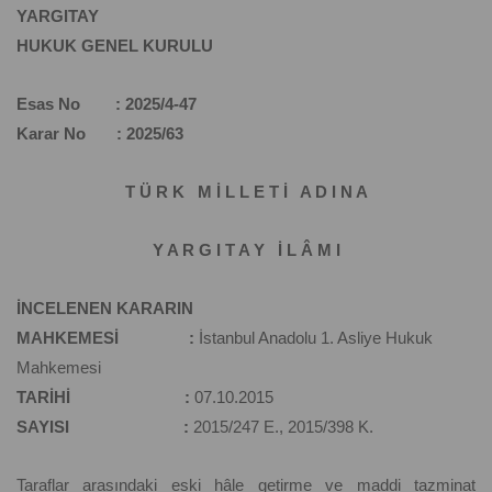
YARGITAY
HUKUK GENEL KURULU
Esas No : 2025/4-47
Karar No : 2025/63
T Ü R K M İ L L E T İ A D I N A
Y A R G I T A Y İ L Â M I
İNCELENEN KARARIN
MAHKEMESİ :
İstanbul Anadolu 1. Asliye Hukuk
Mahkemesi
TARİHİ :
07.10.2015
SAYISI :
2015/247 E., 2015/398 K.
Taraflar arasındaki eski hâle getirme ve maddi tazminat