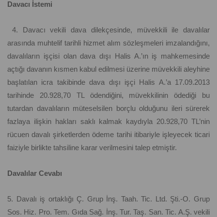
Davacı İstemi
4. Davacı vekili dava dilekçesinde, müvekkili ile davalılar
arasında muhtelif tarihli hizmet alım sözleşmeleri imzalandığını,
davalıların işçisi olan dava dışı Halis A.’ın iş mahkemesinde
açtığı davanın kısmen kabul edilmesi üzerine müvekkili aleyhine
başlatılan icra takibinde dava dışı işçi Halis A.’a 17.09.2013
tarihinde 20.928,70 TL ödendiğini, müvekkilinin ödediği bu
tutardan davalıların müteselsilen borçlu olduğunu ileri sürerek
fazlaya ilişkin hakları saklı kalmak kaydıyla 20.928,70 TL’nin
rücuen davalı şirketlerden ödeme tarihi itibariyle işleyecek ticari
faiziyle birlikte tahsiline karar verilmesini talep etmiştir.
Davalılar Cevabı
5. Davalı iş ortaklığı Ç. Grup İnş. Taah. Tic. Ltd. Şti.-O. Grup
Sos. Hiz. Pro. Tem. Gıda Sağ. İnş. Tur. Taş. San. Tic. A.Ş. vekili