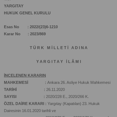
YARGITAY
HUKUK GENEL KURULU
Esas No : 2022/(23)6-1210
Karar No : 2023/869
T Ü R K M İ L L E T İ A D I N A
Y A R G I T A Y İ L Â M I
İNCELENEN KARARIN
MAHKEMESİ :
Ankara 26. Asliye Hukuk Mahkemesi
TARİHİ :
26.11.2020
SAYISI :
2020/228 E., 2020/266 K.
ÖZEL DAİRE KARARI :
Yargıtay (Kapatılan) 23. Hukuk
Dairesinin 16.01.2020 tarihli ve