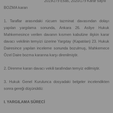
2019/279 Esas, 2020/179 Karar sayılı
BOZMA kararı
1. Taraflar arasındaki rücuen tazminat davasından dolayı
yapılan yargılama sonunda, Ankara 26. Asliye Hukuk
Mahkemesince verilen davanın kısmen kabulüne ilişkin karar
davacı vekilinin temyizi üzerine Yargıtay (Kapatılan) 23. Hukuk
Dairesince yapılan inceleme sonunda bozulmuş, Mahkemece
Özel Daire bozma kararına karşı direnilmiştir.
2. Direnme kararı davacı vekili tarafından temyiz edilmiştir.
3. Hukuk Genel Kurulunca dosyadaki belgeler incelendikten
sonra gereği düşünüldü:
I. YARGILAMA SÜRECİ