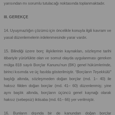
yarısından mı sorumlu tutulacağı noktasında toplanmaktadır.
III. GEREKÇE
14. Uyuşmazlığın çözümü için öncelikle konuyla ilgili kavram ve
yasal düzenlemelerin irdelenmesinde yarar vardır.
15. Bilindiği üzere borç ilişkilerinin kaynakları, sözleşme tarihi
itibariyle yürürlükte olan ve somut olayda uygulanması gereken
mülga 818 sayılı Borçlar Kanunu’nun (BK) genel hükümlerinde,
birinci kısımda ve üç fasılda gösterilmiştir.
“Borçların Teşekkülü”
başlığı altında, sözleşmeden doğan borçlar (md. 1– 40) ile
haksız fiilden doğan borçlar (md. 41– 60) düzenlenmiş; yine
aynı başlık altında, borçların üçüncü genel kaynağı olarak
haksız (sebepsiz) iktisaba (md. 61– 66) yer verilmiştir.
16. Bunların dışında bir de kanundan doğan borçlar