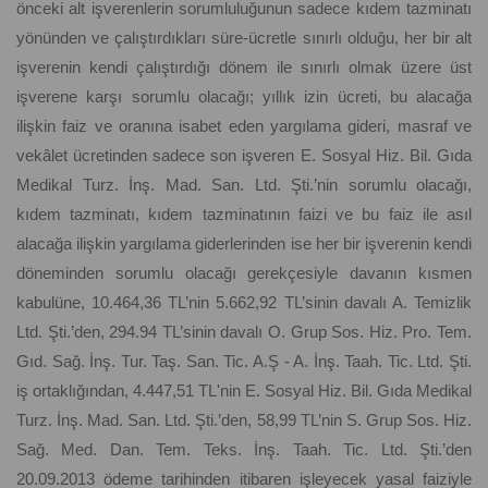
önceki alt işverenlerin sorumluluğunun sadece kıdem tazminatı
yönünden ve çalıştırdıkları süre-ücretle sınırlı olduğu, her bir alt
işverenin kendi çalıştırdığı dönem ile sınırlı olmak üzere üst
işverene karşı sorumlu olacağı; yıllık izin ücreti, bu alacağa
ilişkin faiz ve oranına isabet eden yargılama gideri, masraf ve
vekâlet ücretinden sadece son işveren E. Sosyal Hiz. Bil. Gıda
Medikal Turz. İnş. Mad. San. Ltd. Şti.’nin sorumlu olacağı,
kıdem tazminatı, kıdem tazminatının faizi ve bu faiz ile asıl
alacağa ilişkin yargılama giderlerinden ise her bir işverenin kendi
döneminden sorumlu olacağı gerekçesiyle davanın kısmen
kabulüne, 10.464,36 TL’nin 5.662,92 TL’sinin davalı A. Temizlik
Ltd. Şti.’den, 294.94 TL’sinin davalı O. Grup Sos. Hiz. Pro. Tem.
Gıd. Sağ. İnş. Tur. Taş. San. Tic. A.Ş - A. İnş. Taah. Tic. Ltd. Şti.
iş ortaklığından, 4.447,51 TL'nin E. Sosyal Hiz. Bil. Gıda Medikal
Turz. İnş. Mad. San. Ltd. Şti.’den, 58,99 TL’nin S. Grup Sos. Hiz.
Sağ. Med. Dan. Tem. Teks. İnş. Taah. Tic. Ltd. Şti.’den
20.09.2013 ödeme tarihinden itibaren işleyecek yasal faiziyle