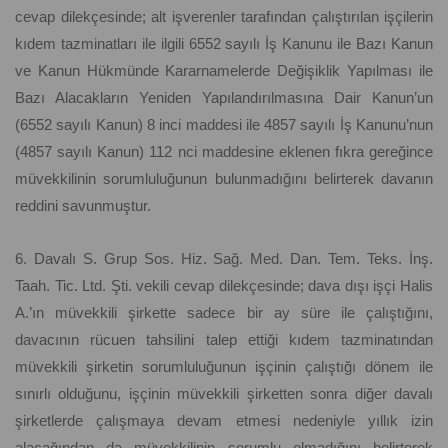
cevap dilekçesinde; alt işverenler tarafından çalıştırılan işçilerin
kıdem tazminatları ile ilgili 6552 sayılı İş Kanunu ile Bazı Kanun
ve Kanun Hükmünde Kararnamelerde Değişiklik Yapılması ile
Bazı Alacakların Yeniden Yapılandırılmasına Dair Kanun’un
(6552 sayılı Kanun) 8 inci maddesi ile 4857 sayılı İş Kanunu’nun
(4857 sayılı Kanun) 112 nci maddesine eklenen fıkra gereğince
müvekkilinin sorumluluğunun bulunmadığını belirterek davanın
reddini savunmuştur.
6. Davalı S. Grup Sos. Hiz. Sağ. Med. Dan. Tem. Teks. İnş.
Taah. Tic. Ltd. Şti. vekili cevap dilekçesinde; dava dışı işçi Halis
A.’ın müvekkili şirkette sadece bir ay süre ile çalıştığını,
davacının rücuen tahsilini talep ettiği kıdem tazminatından
müvekkili şirketin sorumluluğunun işçinin çalıştığı dönem ile
sınırlı olduğunu, işçinin müvekkili şirketten sonra diğer davalı
şirketlerde çalışmaya devam etmesi nedeniyle yıllık izin
alacağından da müvekkilinin sorumlu olmadığını belirterek