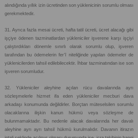
alındığında yıllık izin ücretinden son yüklenicinin sorumlu olması
gerekmektedir.
31. Ayrıca fazla mesai ücreti, hafta tatil ücreti, ücret alacağı gibi
işçiye ödenen tazminatlardan yükleniciler işverene karşı işçiyi
çalıştırdıkları dönemle sınırlı olarak sorumlu olup, işveren
tarafından bu ödemelerin fer’î niteliğinde yapılan ödemeler de
yüklenicilerden tahsil edilebilecektir. İhbar tazminatından ise son
işveren sorumludur.
32. Yükleniciler aleyhine açılan rücu davalarında ayrı
sözleşmelerle hizmet ifa eden yükleniciler mecburi dava
arkadaşı konumunda değildirler. Borçtan müteselsilen sorumlu
olacaklarına ilişkin kanun hükmü veya sözleşme de
bulunmamaktadır. Bu nedenle alacak davalarında her davalı
aleyhine ayrı ayrı tahsil hükmü kurulmalıdır. Davanın itirazın
iptali şeklinde açılmış olması durumunda ise, icra takibinin hangi