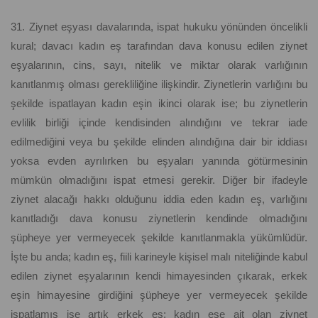
31. Ziynet eşyası davalarında, ispat hukuku yönünden öncelikli
kural; davacı kadın eş tarafından dava konusu edilen ziynet
eşyalarının, cins, sayı, nitelik ve miktar olarak varlığının
kanıtlanmış olması gerekliliğine ilişkindir. Ziynetlerin varlığını bu
şekilde ispatlayan kadın eşin ikinci olarak ise; bu ziynetlerin
evlilik birliği içinde kendisinden alındığını ve tekrar iade
edilmediğini veya bu şekilde elinden alındığına dair bir iddiası
yoksa evden ayrılırken bu eşyaları yanında götürmesinin
mümkün olmadığını ispat etmesi gerekir. Diğer bir ifadeyle
ziynet alacağı hakkı olduğunu iddia eden kadın eş, varlığını
kanıtladığı dava konusu ziynetlerin kendinde olmadığını
şüpheye yer vermeyecek şekilde kanıtlanmakla yükümlüdür.
İşte bu anda; kadın eş, fiili karineyle kişisel malı niteliğinde kabul
edilen ziynet eşyalarının kendi himayesinden çıkarak, erkek
eşin himayesine girdiğini şüpheye yer vermeyecek şekilde
ispatlamış ise artık erkek eş; kadın eşe ait olan ziynet