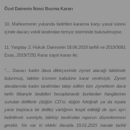
Özel Dairenin İkinci Bozma Kararı
10. Mahkemenin yukarıda belirtilen kararına karşı yasal süresi
içinde davacı vekili tarafından temyiz isteminde bulunulmuştur.
11. Yargıtay 2. Hukuk Dairesinin 18.06.2019 tarihli ve 2019/3081
Esas, 2019/7291 Karar sayılı kararı ile;
“… Davacı kadın dava dilekçesinde ziynet alacağı talebinde
bulunmuş, talebin kısmen kabulüne karar verilmiştir. Ziynet
davalarında kadın tarafından talep edilen tüm ziynetlerin dava
tarihi itibariyle bedelleri hesaplanarak bunlardan hangilerinin
sunulan delillerle (düğün CD’si, düğün fotoğrafı ya da ispata
yarar başkaca bir delille) varlığının tespit edildiği de ayrı ayrı
belirtilmek suretiyle, bilirkişi tarafından raporun düzenlenmesi
gerekir. Ne var ki eldeki davada 19.01.2015 havale tarihli