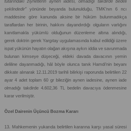
tutarındaki ziynetlerin aynen iadesi, olmadığı takdirde bedeli
şeklindedir”
yönünde beyanda bulunulduğu, TMK’nın 6 ncı
maddesine göre kanunda aksine bir hüküm bulunmadıkça
taraflardan her birinin, hakkını dayandırdığı olguların varlığını
kanıtlamakla yükümlü olduğunun düzenleme altına alındığı,
gerek doktrin gerek Yargıtay uygulamasında kabul edildiği üzere
ispat yükünün hayatın olağan akışına aykırı iddia ve savunmada
bulunan kimseye düşeceği, eldeki davada davacının yemin
deliline dayanmadığı, hâl böyle olunca tanık Hamdi’nin beyanı
dikkate alınarak 12.11.2019 tarihli bilirkişi raporunda belirtilen 22
ayar 4 adet toplam 60 gr bileziğin aynen iadesine, aynen iade
olmadığı takdirde 4.602,36 TL bedelin davacıya ödenmesine
karar verilmiştir.
Özel Dairenin Üçüncü Bozma Kararı
13. Mahkemenin yukarıda belirtilen kararına karşı yasal süresi