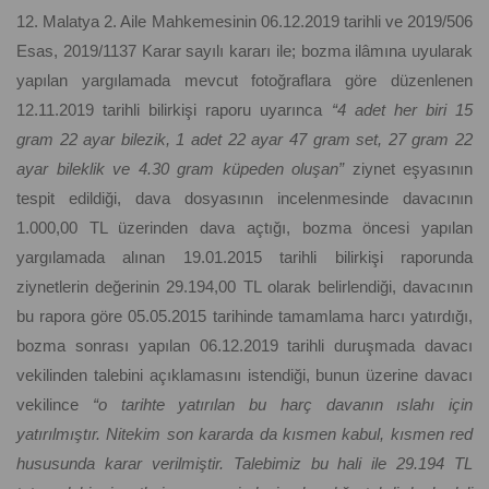
12. Malatya 2. Aile Mahkemesinin 06.12.2019 tarihli ve 2019/506
Esas, 2019/1137 Karar sayılı kararı ile; bozma ilâmına uyularak
yapılan yargılamada mevcut fotoğraflara göre düzenlenen
12.11.2019 tarihli bilirkişi raporu uyarınca
“4 adet her biri 15
gram 22 ayar bilezik, 1 adet 22 ayar 47 gram set, 27 gram 22
ayar bileklik ve 4.30 gram küpeden oluşan”
ziynet eşyasının
tespit edildiği, dava dosyasının incelenmesinde davacının
1.000,00 TL üzerinden dava açtığı, bozma öncesi yapılan
yargılamada alınan 19.01.2015 tarihli bilirkişi raporunda
ziynetlerin değerinin 29.194,00 TL olarak belirlendiği, davacının
bu rapora göre 05.05.2015 tarihinde tamamlama harcı yatırdığı,
bozma sonrası yapılan 06.12.2019 tarihli duruşmada davacı
vekilinden talebini açıklamasını istendiği, bunun üzerine davacı
vekilince
“o tarihte yatırılan bu harç davanın ıslahı için
yatırılmıştır. Nitekim son kararda da kısmen kabul, kısmen red
hususunda karar verilmiştir. Talebimiz bu hali ile 29.194 TL