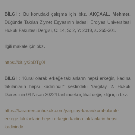
BİLGİ :
Bu konudaki çalışma için bkz.
AKÇAAL, Mehmet,
Düğünde Takılan Ziynet Eşyasının İadesi, Erciyes Üniversitesi
Hukuk Fakültesi Dergisi, C: 14, S: 2, Y: 2019, s. 265-301.
İlgili makale için bkz.
https://bit.ly/3pDTg0I
BİLGİ :
“Kural olarak erkeğe takılanların hepsi erkeğin, kadına
takılanların hepsi kadınındır” şeklindeki Yargıtay 2. Hukuk
Dairesi’nin 04 Nisan 20224 tarihindeki içtihat değişikliği için bkz.
https://karamercanhukuk.com/yargitay-karari/kural-olarak-
erkege-takilanlarin-hepsi-erkegin-kadina-takilanlarin-hepsi-
kadinindir