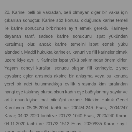
20. Karine, belli bir vakıadan, belli olmayan diğer bir vakıa için
çıkarılan sonuçtur. Karine söz konusu olduğunda karine temeli
ile karine sonucunu birbirinden ayırt etmek gerekir. Karineye
dayanan taraf, sadece karine sonucunu ispat yükünden
kurtulmuş olur, ancak karine temelini ispat etmek yükü
altındadır. Maddi hukukta karineler, kanuni ve fiili karineler olmak
üzere ikiye ayrılır. Karineler ispat yükü bakımından önemlidirler.
Yaşam deneyi kuralları sonucu oluşan fiili karineyle, ziynet
eşyaları; eşler arasında aksine bir anlaşma veya bu konuda
yerel bir adet bulunmadıkça evlilik sırasında kim tarafından
hangi eşe takılmış olursa olsun kadın eşe bağışlanmış sayılır ve
artık onun kişisel malı niteliğini kazanır. Nitekim Hukuk Genel
Kurulunun 05.05.2004 tarihli ve 2004/4-249 Esas, 2004/247
Karar; 04.03.2020 tarihli ve 2017/3-1040 Esas, 2020/240 Karar;
04.11.2020 tarihli ve 2017/3-1512 Esas, 2020/835 Karar; sayılı
kararlarında da aynı ilke benimsenmiştir.