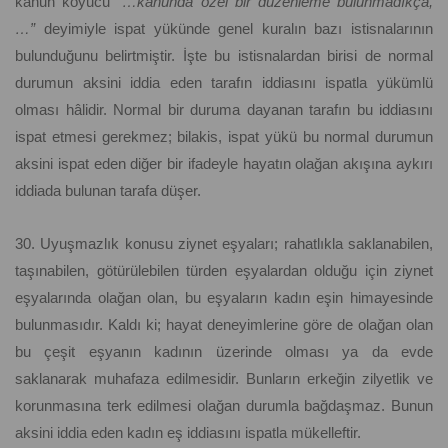
kanun koyucu
“…kanunda özel bir düzenleme bulunmadıkça,
…”
deyimiyle ispat yükünde genel kuralın bazı istisnalarının
bulunduğunu belirtmiştir. İşte bu istisnalardan birisi de normal
durumun aksini iddia eden tarafın iddiasını ispatla yükümlü
olması hâlidir. Normal bir duruma dayanan tarafın bu iddiasını
ispat etmesi gerekmez; bilakis, ispat yükü bu normal durumun
aksini ispat eden diğer bir ifadeyle hayatın olağan akışına aykırı
iddiada bulunan tarafa düşer.
30. Uyuşmazlık konusu ziynet eşyaları; rahatlıkla saklanabilen,
taşınabilen, götürülebilen türden eşyalardan olduğu için ziynet
eşyalarında olağan olan, bu eşyaların kadın eşin himayesinde
bulunmasıdır. Kaldı ki; hayat deneyimlerine göre de olağan olan
bu çeşit eşyanın kadının üzerinde olması ya da evde
saklanarak muhafaza edilmesidir. Bunların erkeğin zilyetlik ve
korunmasına terk edilmesi olağan durumla bağdaşmaz. Bunun
aksini iddia eden kadın eş iddiasını ispatla mükelleftir.