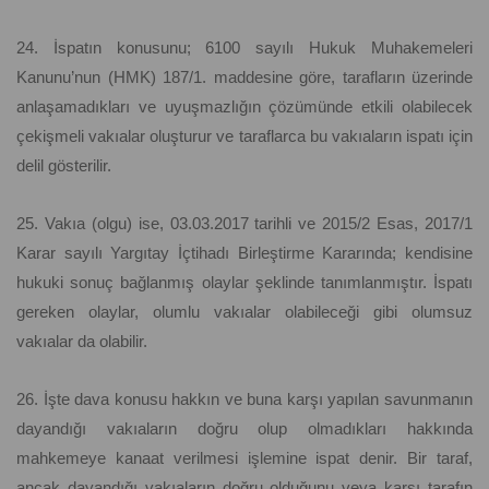
24. İspatın konusunu; 6100 sayılı Hukuk Muhakemeleri
Kanunu’nun (HMK) 187/1. maddesine göre, tarafların üzerinde
anlaşamadıkları ve uyuşmazlığın çözümünde etkili olabilecek
çekişmeli vakıalar oluşturur ve taraflarca bu vakıaların ispatı için
delil gösterilir.
25. Vakıa (olgu) ise, 03.03.2017 tarihli ve 2015/2 Esas, 2017/1
Karar sayılı Yargıtay İçtihadı Birleştirme Kararında; kendisine
hukuki sonuç bağlanmış olaylar şeklinde tanımlanmıştır. İspatı
gereken olaylar, olumlu vakıalar olabileceği gibi olumsuz
vakıalar da olabilir.
26. İşte dava konusu hakkın ve buna karşı yapılan savunmanın
dayandığı vakıaların doğru olup olmadıkları hakkında
mahkemeye kanaat verilmesi işlemine ispat denir. Bir taraf,
ancak dayandığı vakıaların doğru olduğunu veya karşı tarafın