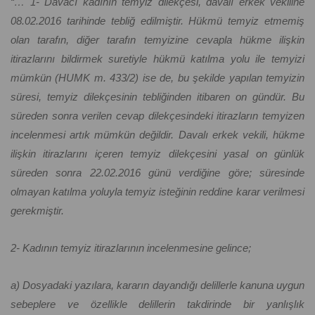
“… 1- Davacı kadının temyiz dilekçesi, davalı erkek vekiline
08.02.2016 tarihinde tebliğ edilmiştir. Hükmü temyiz etmemiş
olan tarafın, diğer tarafın temyizine cevapla hükme ilişkin
itirazlarını bildirmek suretiyle hükmü katılma yolu ile temyizi
mümkün (HUMK m. 433/2) ise de, bu şekilde yapılan temyizin
süresi, temyiz dilekçesinin tebliğinden itibaren on gündür. Bu
süreden sonra verilen cevap dilekçesindeki itirazların temyizen
incelenmesi artık mümkün değildir. Davalı erkek vekili, hükme
ilişkin itirazlarını içeren temyiz dilekçesini yasal on günlük
süreden sonra 22.02.2016 günü verdiğine göre; süresinde
olmayan katılma yoluyla temyiz isteğinin reddine karar verilmesi
gerekmiştir.
2- Kadının temyiz itirazlarının incelenmesine gelince;
a) Dosyadaki yazılara, kararın dayandığı delillerle kanuna uygun
sebeplere ve özellikle delillerin takdirinde bir yanlışlık