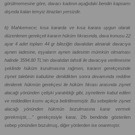
görülmemesine göre, davacı kadının aşağıdaki bendin kapsamı
dışında kalan temyiz itirazları yersizdir.
b) Mahkemece; kısa kararda ve kısa karara uygun olarak
düzenlenen gerekçeli kararın hüküm fıkrasında, dava konusu 22
ayar 4 adet toplam 44 gr bileziğin davalıdan alınarak davacıya
aynen iadesine, eşyaların aynen iadesinin mümkün olmaması
halinde 3594.80 TL'nin davalıdan tahsili ile davacıya verilmesine
şeklinde hüküm kurulmasına rağmen, kararın gerekçesinde
ziynet talebinin kabulüne denildikten sonra devamında reddine
denilerek hükmün gerekçesi ile hüküm fıkrası arasında ziynet
alacağı yönünden çelişki yaratıldığı gibi, ziynetlerin kabul edilen
ve reddedilen kısmı açıkça belirtilmemiştir. Bu sebeplerle ziynet
alacağı yönünden hükmün bozulmasına karar vermek
gerekmiştir,…”
gerekçesiyle karar, 2/b bendinde gösterilen
sebep yönünden bozulmuş, diğer yönlerden ise onanmıştır.