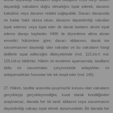
dayandığı vakıaların doğru olmadığını ispat ederek, davanın
kabulünü veya davanın reddini sağlayabilir. Davacı davasında
ne kadar haklı olursa olsun, davasını dayandırdığı vakıaları
ispat edemez veya ispat eder de davalı bunların aksini ispat
ederse davayı kaybeder. HMK ile düzenleme altına alınan
emredici hükümlere göre; davacı iddiasının, davalı ise
savunmasının dayanağı olan vakıaları ve bu vakıaların hangi
delillerle ispat edileceğini dilekçelerinde (md. 119,1/e-f; md.
129,1/d-e) bildirirler. Hâkim ön inceleme aşamasında, tarafların
iddia ve savunmaları çerçevesinde anlaştıkları ve
anlaşamadıkları hususları tek tek tespit eder (md. 140).
27. Hâkim, taraflar arasında uyuşmazlık konusu olan vakıaların
gerçekleşip gerçekleşmediğini, kural olarak kendiliğinden
araştıramaz, davada her bir taraf, iddiasını veya savunmasını
dayandırdığı vakıayı ispat etmek durumundadır. Bir davada her