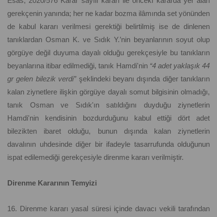
Esas, 2020/576 Karar sayılı kararı ile önceki kararda yer alan
gerekçenin yanında; her ne kadar bozma ilâmında set yönünden
de kabul kararı verilmesi gerektiği belirtilmiş ise de dinlenen
tanıklardan Osman K. ve Sıdık Y.’nin beyanlarının soyut olup
görgüye değil duyuma dayalı olduğu gerekçesiyle bu tanıkların
beyanlarına itibar edilmediği, tanık Hamdi'nin
“4 adet yaklaşık 44
gr gelen bilezik verdi”
şeklindeki beyanı dışında diğer tanıkların
kalan ziynetlere ilişkin görgüye dayalı somut bilgisinin olmadığı,
tanık Osman ve Sıdık'ın satıldığını duyduğu ziynetlerin
Hamdi'nin kendisinin bozdurduğunu kabul ettiği dört adet
bilezikten ibaret olduğu, bunun dışında kalan ziynetlerin
davalının uhdesinde diğer bir ifadeyle tasarrufunda olduğunun
ispat edilemediği gerekçesiyle direnme kararı verilmiştir.
Direnme Kararının Temyizi
16. Direnme kararı yasal süresi içinde davacı vekili tarafından