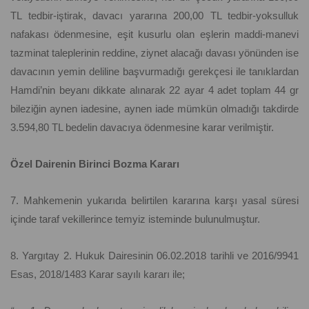
TL tedbir-iştirak, davacı yararına 200,00 TL tedbir-yoksulluk
nafakası ödenmesine, eşit kusurlu olan eşlerin maddi-manevi
tazminat taleplerinin reddine, ziynet alacağı davası yönünden ise
davacının yemin deliline başvurmadığı gerekçesi ile tanıklardan
Hamdi’nin beyanı dikkate alınarak 22 ayar 4 adet toplam 44 gr
bileziğin aynen iadesine, aynen iade mümkün olmadığı takdirde
3.594,80 TL bedelin davacıya ödenmesine karar verilmiştir.
Özel Dairenin Birinci Bozma Kararı
7. Mahkemenin yukarıda belirtilen kararına karşı yasal süresi
içinde taraf vekillerince temyiz isteminde bulunulmuştur.
8. Yargıtay 2. Hukuk Dairesinin 06.02.2018 tarihli ve 2016/9941
Esas, 2018/1483 Karar sayılı kararı ile;