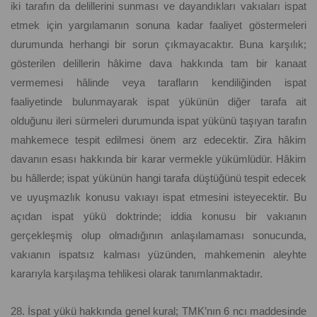
iki tarafın da delillerini sunması ve dayandıkları vakıaları ispat
etmek için yargılamanın sonuna kadar faaliyet göstermeleri
durumunda herhangi bir sorun çıkmayacaktır. Buna karşılık;
gösterilen delillerin hâkime dava hakkında tam bir kanaat
vermemesi hâlinde veya tarafların kendiliğinden ispat
faaliyetinde bulunmayarak ispat yükünün diğer tarafa ait
olduğunu ileri sürmeleri durumunda ispat yükünü taşıyan tarafın
mahkemece tespit edilmesi önem arz edecektir. Zira hâkim
davanın esası hakkında bir karar vermekle yükümlüdür. Hâkim
bu hâllerde; ispat yükünün hangi tarafa düştüğünü tespit edecek
ve uyuşmazlık konusu vakıayı ispat etmesini isteyecektir. Bu
açıdan ispat yükü doktrinde; iddia konusu bir vakıanın
gerçekleşmiş olup olmadığının anlaşılamaması sonucunda,
vakıanın ispatsız kalması yüzünden, mahkemenin aleyhte
kararıyla karşılaşma tehlikesi olarak tanımlanmaktadır.
28. İspat yükü hakkında genel kural; TMK’nın 6 ncı maddesinde