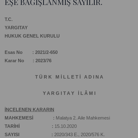
EŞE BAĞIŞLANMIŞ SAYILIR.
T.C.
YARGITAY
HUKUK GENEL KURULU
Esas No : 2021/2-650
Karar No : 2023/76
T Ü R K M İ L L E T İ A D I N A
Y A R G I T A Y İ L Â M I
İNCELENEN KARARIN
MAHKEMESİ :
Malatya 2. Aile Mahkemesi
TARİHİ :
15.10.2020
SAYISI :
2020/343 E., 2020/576 K.