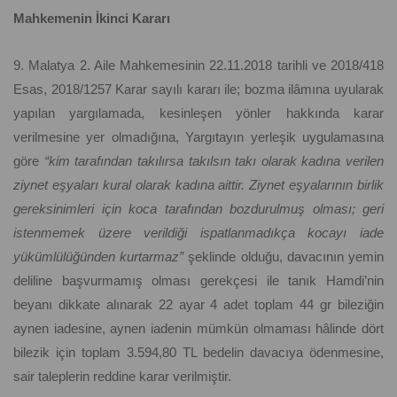
Mahkemenin İkinci Kararı
9. Malatya 2. Aile Mahkemesinin 22.11.2018 tarihli ve 2018/418
Esas, 2018/1257 Karar sayılı kararı ile; bozma ilâmına uyularak
yapılan yargılamada, kesinleşen yönler hakkında karar
verilmesine yer olmadığına, Yargıtayın yerleşik uygulamasına
göre
“kim tarafından takılırsa takılsın takı olarak kadına verilen
ziynet eşyaları kural olarak kadına aittir. Ziynet eşyalarının birlik
gereksinimleri için koca tarafından bozdurulmuş olması; geri
istenmemek üzere verildiği ispatlanmadıkça kocayı iade
yükümlülüğünden kurtarmaz”
şeklinde olduğu, davacının yemin
deliline başvurmamış olması gerekçesi ile tanık Hamdi’nin
beyanı dikkate alınarak 22 ayar 4 adet toplam 44 gr bileziğin
aynen iadesine, aynen iadenin mümkün olmaması hâlinde dört
bilezik için toplam 3.594,80 TL bedelin davacıya ödenmesine,
sair taleplerin reddine karar verilmiştir.