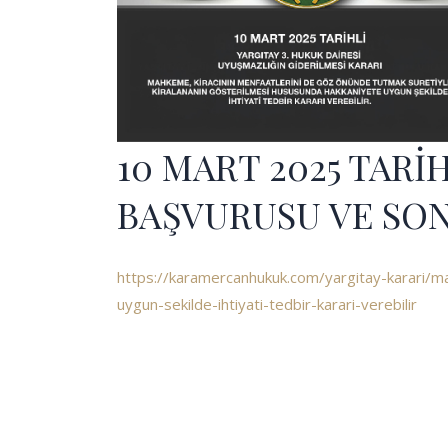
10 MART 2025 TARİ
BAŞVURUSU VE SO
https://karamercanhukuk.com/yargitay-karari/ma
uygun-sekilde-ihtiyati-tedbir-karari-verebilir