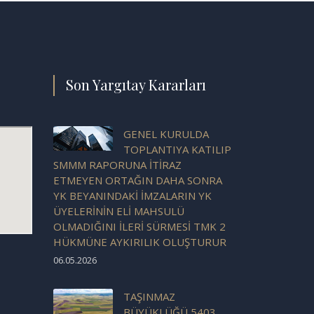
Son Yargıtay Kararları
GENEL KURULDA
TOPLANTIYA KATILIP
SMMM RAPORUNA İTİRAZ
ETMEYEN ORTAĞIN DAHA SONRA
YK BEYANINDAKİ İMZALARIN YK
ÜYELERİNİN ELİ MAHSULÜ
OLMADIĞINI İLERİ SÜRMESİ TMK 2
HÜKMÜNE AYKIRILIK OLUŞTURUR
06.05.2026
TAŞINMAZ
BÜYÜKLÜĞÜ 5403