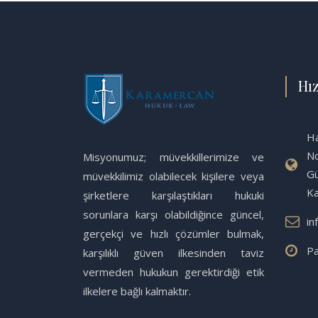
Hız
Ha
No
Misyonumuz; müvekkillerimize ve
Gü
müvekkilimiz olabilecek kişilere veya
K
şirketlere karşılaştıkları hukuki
sorunlara karşı olabildiğince güncel,
in
gerçekçi ve hızlı çözümler bulmak,
Pa
karşılıklı güven ilkesinden taviz
vermeden hukukun gerektirdiği etik
ilkelere bağlı kalmaktır.