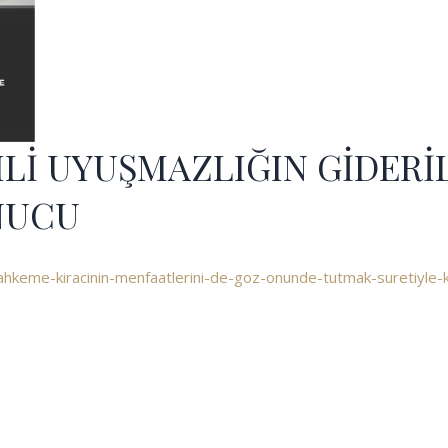
HLİ UYUŞMAZLIĞIN GİDERİ
NUCU
hkeme-kiracinin-menfaatlerini-de-goz-onunde-tutmak-suretiyle-k