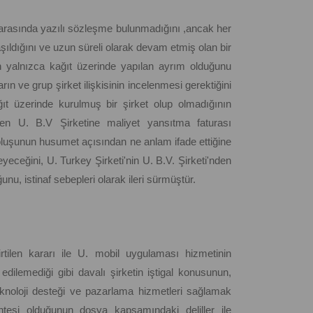
V arasında yazılı sözleşme bulunmadığını ,ancak her
laşıldığını ve uzun süreli olarak devam etmiş olan bir
in yalnızca kağıt üzerinde yapılan ayrım olduğunu
arın ve grup şirket ilişkisinin incelenmesi gerektiğini
ıt üzerinde kurulmuş bir şirket olup olmadığının
eden U. B.V Şirketine maliyet yansıtma faturası
g oluşunun husumet açısından ne anlam ifade ettiğine
eceğini, U. Turkey Şirketi'nin U. B.V. Şirketi'nden
unu, istinaf sebepleri olarak ileri sürmüştür.
tilen kararı ile U. mobil uygulaması hizmetinin
edilemediği gibi davalı şirketin iştigal konusunun,
knoloji desteği ve pazarlama hizmetleri sağlamak
ntesi olduğunun dosya kapsamındaki deliller ile