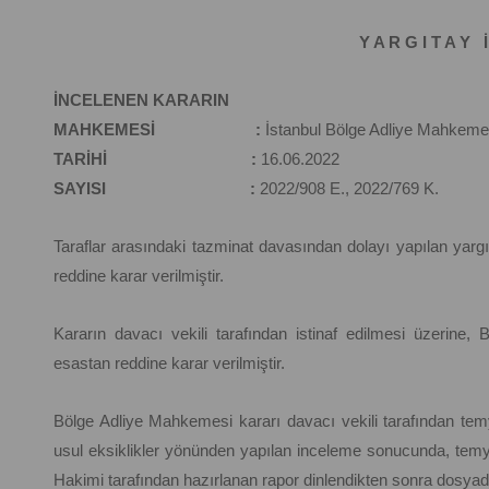
Y A R G I T A Y İ
İNCELENEN KARARIN
MAHKEMESİ :
İstanbul Bölge Adliye Mahkeme
TARİHİ :
16.06.2022
SAYISI :
2022/908 E., 2022/769 K.
Taraflar arasındaki tazminat davasından dolayı yapılan y
reddine karar verilmiştir.
Kararın davacı vekili tarafından istinaf edilmesi üzerine
esastan reddine karar verilmiştir.
Bölge Adliye Mahkemesi kararı davacı vekili tarafından temyi
usul eksiklikler yönünden yapılan inceleme sonucunda, temyiz
Hakimi tarafından hazırlanan rapor dinlendikten sonra dosyada