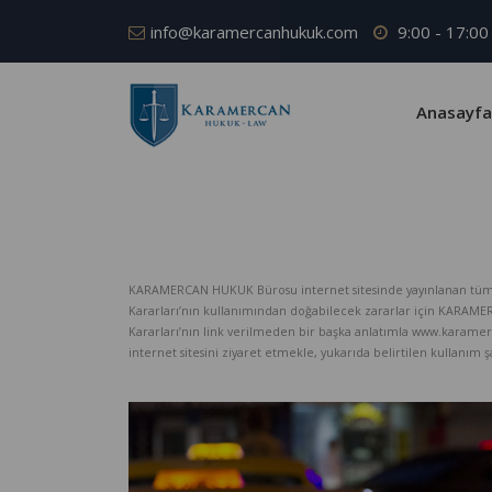
info@karamercanhukuk.com
9:00 - 17:00
Anasayfa
KARAMERCAN HUKUK Bürosu internet sitesinde yayınlanan tüm iç
Kararları’nın kullanımından doğabilecek zararlar için KARAM
Kararları’nın link verilmeden bir başka anlatımla www.karame
internet sitesini ziyaret etmekle, yukarıda belirtilen kullanım şar