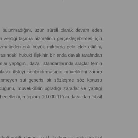
me bulunmadığını, uzun süreli olarak devam eden
a verdiği taşıma hizmetinin gerçekleşebilmesi için
izmetinden çok büyük miktarda gelir elde ettiğini,
sındaki hukuki ilişkinin bir anda davalı tarafından
rımlar yaptığını, davalı standartlarında araçlar temin
ı olarak ilişkiyi sonlandırmasının müvekkilini zarara
enlenmeyen sui generis bir sözleşme söz konusu
lduğunu, müvekkilinin uğradığı zararlar ve yaptığı
edelleri için toplam 10.000-TL'nin davalıdan tahsil
keti vekili; davacı ile U. Turkey arasında vekâlet