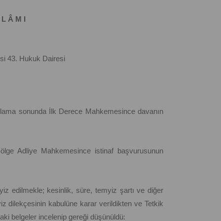
 L Â M I
si 43. Hukuk Dairesi
argılama sonunda İlk Derece Mahkemesince davanın
, Bölge Adliye Mahkemesince istinaf başvurusunun
z edilmekle; kesinlik, süre, temyiz şartı ve diğer
 dilekçesinin kabulüne karar verildikten ve Tetkik
ki belgeler incelenip gereği düşünüldü: