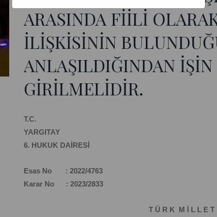
ARASINDA FİİLİ OLARA
İLİŞKİSİNİN BULUNDU
ANLAŞILDIĞINDAN İŞİN
GİRİLMELİDİR.
T.C.
YARGITAY
6. HUKUK DAİRESİ
Esas No : 2022/4763
Karar No : 2023/2833
T Ü R K M İ L L E T 