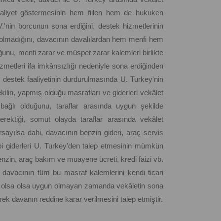
 faaliyet göstermesinin hem fiilen hem de hukuken
nin borcunun sona erdiğini, destek hizmetlerinin
 olmadığını, davacının davalılardan hem menfi hem
ğunu, menfi zarar ve müspet zarar kalemleri birlikte
metleri ifa imkânsızlığı nedeniyle sona erdiğinden
destek faaliyetinin durdurulmasında U. Turkey'nin
lin, yapmış olduğu masrafları ve giderleri vekâlet
bağlı olduğunu, taraflar arasında uygun şekilde
rektiği, somut olayda taraflar arasında vekâlet
rsayılsa dahi, davacının benzin gideri, araç servis
bi giderleri U. Turkey'den talep etmesinin mümkün
nzin, araç bakım ve muayene ücreti, kredi faizi vb.
 davacının tüm bu masraf kalemlerini kendi ticari
arar olsa olsa uygun olmayan zamanda vekâletin sona
erek davanın reddine karar verilmesini talep etmiştir.