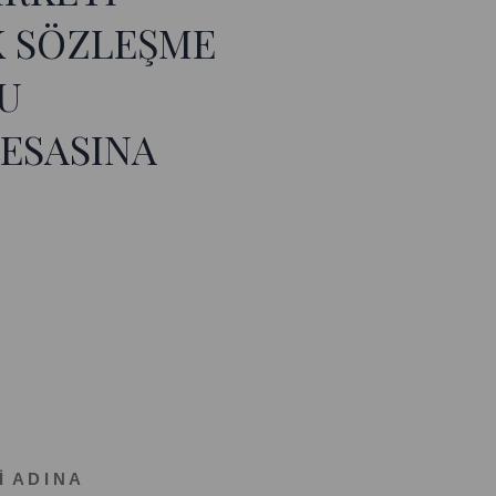
K SÖZLEŞME
ĞU
 ESASINA
İ A D I N A