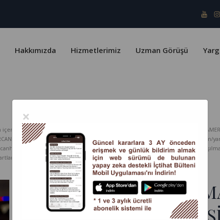
Hakkımızda
Hizmetlerimiz
Uzman Görüşü
Yarg
×
erik telif yasaları ve Türk Patent Enstitüsü kapsamında koruma altındadır. KARAMER
ERCAN HUKUK Bürosu hiçbir sorumluluk kabul etmez. www.karamercanhukuk.com/yargitay
rcanhukuk.com internet adresinden alındığı belirtilmeksizin kopyalanması, paylaşı
tlarını kabul etmiş sayılırsınız.
ARAÇ SAHİBİ İLE TAŞI
ARACILIK EDEN U. B.V Ş