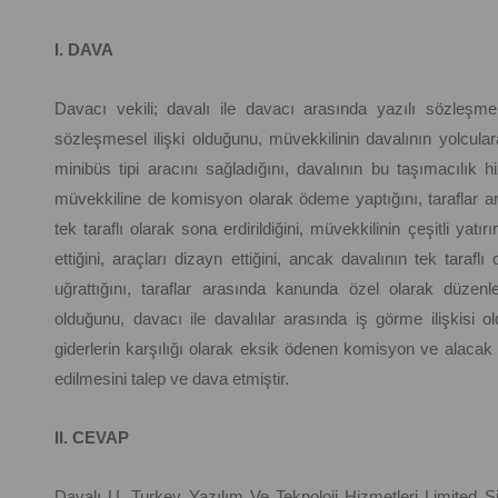
I. DAVA
Davacı vekili; davalı ile davacı arasında yazılı sözleş
sözleşmesel ilişki olduğunu, müvekkilinin davalının yolcular
minibüs tipi aracını sağladığını, davalının bu taşımacılık h
müvekkiline de komisyon olarak ödeme yaptığını, taraflar ara
tek taraflı olarak sona erdirildiğini, müvekkilinin çeşitli yatı
ettiğini, araçları dizayn ettiğini, ancak davalının tek tarafl
uğrattığını, taraflar arasında kanunda özel olarak düz
olduğunu, davacı ile davalılar arasında iş görme ilişkisi o
giderlerin karşılığı olarak eksik ödenen komisyon ve alacak b
edilmesini talep ve dava etmiştir.
II. CEVAP
Davalı U. Turkey Yazılım Ve Teknoloji Hizmetleri Limited Şir