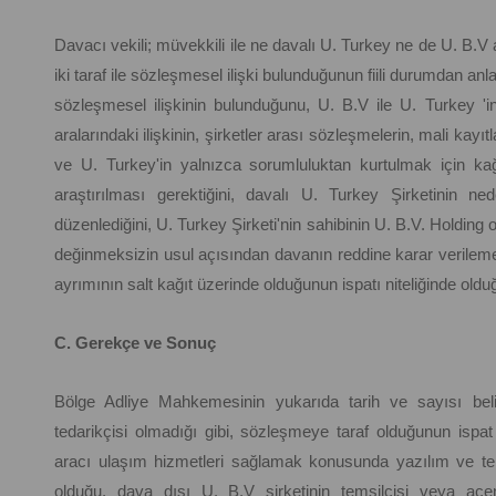
Davacı vekili; müvekkili ile ne davalı U. Turkey ne de U. B.
iki taraf ile sözleşmesel ilişki bulunduğunun fiili durumdan an
sözleşmesel ilişkinin bulunduğunu, U. B.V ile U. Turkey '
aralarındaki ilişkinin, şirketler arası sözleşmelerin, mali kayıtl
ve U. Turkey'in yalnızca sorumluluktan kurtulmak için kağ
araştırılması gerektiğini, davalı U. Turkey Şirketinin n
düzenlediğini, U. Turkey Şirketi'nin sahibinin U. B.V. Holdin
değinmeksizin usul açısından davanın reddine karar verilemey
ayrımının salt kağıt üzerinde olduğunun ispatı niteliğinde olduğ
C. Gerekçe ve Sonuç
Bölge Adliye Mahkemesinin yukarıda tarih ve sayısı belir
tedarikçisi olmadığı gibi, sözleşmeye taraf olduğunun ispat 
aracı ulaşım hizmetleri sağlamak konusunda yazılım ve te
olduğu, dava dışı U. B.V şirketinin temsilcisi veya ace