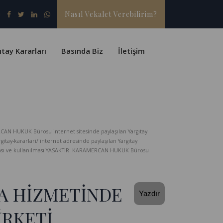
Nasıl Vekalet Verebilirim?
ıtay Kararları
Basında Biz
İletişim
CAN HUKUK Bürosu internet sitesinde paylaşılan Yargıtay
-kararlari/ internet adresinde paylaşılan Yargıtay
lması ve kullanılması YASAKTIR. KARAMERCAN HUKUK Bürosu
MA HİZMETİNDE
Yazdır
İRKETİ