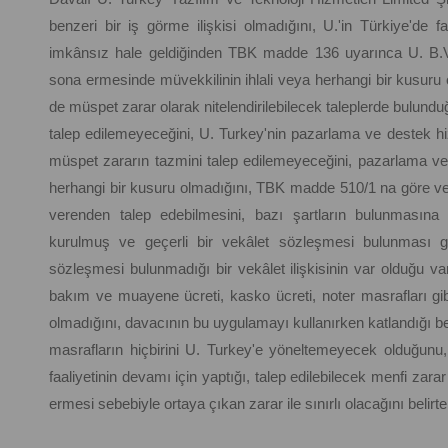
benzeri bir iş görme ilişkisi olmadığını, U.'in Türkiye'de
imkânsız hale geldiğinden TBK madde 136 uyarınca U. B.V.'
sona ermesinde müvekkilinin ihlali veya herhangi bir kusuru
de müspet zarar olarak nitelendirilebilecek taleplerde bulundu
talep edilemeyeceğini, U. Turkey'nin pazarlama ve destek hiz
müspet zararın tazmini talep edilemeyeceğini, pazarlama ve 
herhangi bir kusuru olmadığını, TBK madde 510/1 na göre veki
verenden talep edebilmesini, bazı şartların bulunmasına 
kurulmuş ve geçerli bir vekâlet sözleşmesi bulunması ge
sözleşmesi bulunmadığı bir vekâlet ilişkisinin var olduğu va
bakım ve muayene ücreti, kasko ücreti, noter masrafları gi
olmadığını, davacının bu uygulamayı kullanırken katlandığı be
masrafların hiçbirini U. Turkey'e yöneltemeyecek olduğunu,
faaliyetinin devamı için yaptığı, talep edilebilecek menfi z
ermesi sebebiyle ortaya çıkan zarar ile sınırlı olacağını belirt