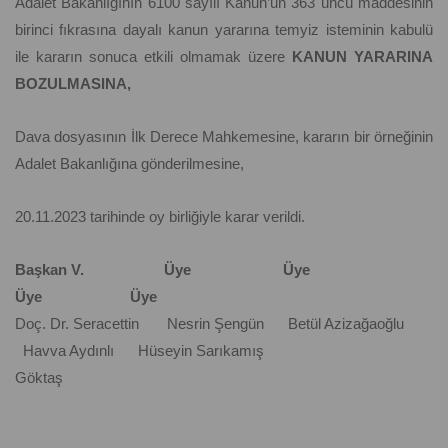
Adalet Bakanlığının 6100 sayılı Kanun’un 363 üncü maddesinin
birinci fıkrasına dayalı kanun yararına temyiz isteminin kabulü
ile kararın sonuca etkili olmamak üzere
KANUN YARARINA
BOZULMASINA,
Dava dosyasının İlk Derece Mahkemesine, kararın bir örneğinin
Adalet Bakanlığına gönderilmesine,
20.11.2023 tarihinde oy birliğiyle karar verildi.
Başkan V. Üye Üye
Üye Üye
Doç. Dr. Seracettin Nesrin Şengün Betül Azizağaoğlu
Havva Aydınlı Hüseyin Sarıkamış
Göktaş