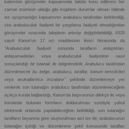
kaleminin görüşmeler kapsamında talebe konu edilmesi her
zaman mümkün olduğu gibi müphem durumlar olması hâlinde
ise uyuşmazlığın kapsamının arabulucu tarafından belirlendiği,
zira arabuluculuk faaliyeti bir yargılama faaliyeti olmadığından
görüşmeler sırasında taleplerin artırılıp değiştirilebildiği, 6325
sayılı Kanun'un 17 nci maddesinin ikinci fıkrasında da
"Arabuluculuk faaliyeti sonunda tarafların anlaştıkları,
anlaşamadıkları veya arabuluculuk faaliyetinin nasıl
sonuçlandığı bir tutanak ile belgelendirilir. Arabulucu tarafından
düzenlenecek bu belge, arabulucu, taraflar, kanuni temsilcileri
veya avukatlarınca imzalanır"
şeklinde düzenlemeye yer
verilerek son tutanağın arabulucu tarafından düzenleneceğinin
açıkça kurala bağlandığı, Kanun'da başvurunun dilekçe ile veya
bürolarda bulunan formların doldurulması suretiyle yahut
elektronik ortamda yapılabileceğinin belirtildiği, son tutanağın
tarafların beyanına göre oluşturulması asıl ise de; arabulucunun
tutanağın içeriği ve düzenlenme şekli konusunda tarafları