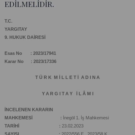
EDİLMELİDİR.
T.C.
YARGITAY
9. HUKUK DAİRESİ
Esas No : 2023/17941
Karar No : 2023/17336
T Ü R K M İ L L E T İ A D I N A
Y A R G I T A Y İ L Â M I
İNCELENEN KARARIN
MAHKEMESİ :
İnegöl 1. İş Mahkemesi
TARİHİ :
23.02.2023
SAYISI :
2022/556 E., 2023/58 K.