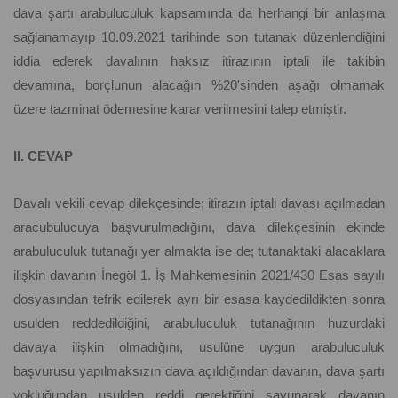
dava şartı arabuluculuk kapsamında da herhangi bir anlaşma
sağlanamayıp 10.09.2021 tarihinde son tutanak düzenlendiğini
iddia ederek davalının haksız itirazının iptali ile takibin
devamına, borçlunun alacağın %20'sinden aşağı olmamak
üzere tazminat ödemesine karar verilmesini talep etmiştir.
II. CEVAP
Davalı vekili cevap dilekçesinde; itirazın iptali davası açılmadan
aracubulucuya başvurulmadığını, dava dilekçesinin ekinde
arabuluculuk tutanağı yer almakta ise de; tutanaktaki alacaklara
ilişkin davanın İnegöl 1. İş Mahkemesinin 2021/430 Esas sayılı
dosyasından tefrik edilerek ayrı bir esasa kaydedildikten sonra
usulden reddedildiğini, arabuluculuk tutanağının huzurdaki
davaya ilişkin olmadığını, usulüne uygun arabuluculuk
başvurusu yapılmaksızın dava açıldığından davanın, dava şartı
yokluğundan usulden reddi gerektiğini savunarak davanın