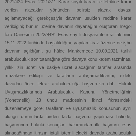
2021/434 Esas, 2021/311 Karar sayılı kararı ile tefrikine karar
verilen alacaklar yönünden belirsiz alacak davası
açılamayacağı gerekçesiyle davanın usulden reddine karar
verildiğini; bunun üzerine davanın dayanağını oluşturan İnegöl
İcra Dairesinin 2022/9491 Esas sayılı dosyası ile icra takibinin
15.11.2022 tarihinde başlatıldığını, yapılan itiraz üzerine de işbu
davanın açıldığını, şu hâlde Mahkemece 10.09.2021 tarihli
arabuluculuk son tutanağına göre davaya konu kıdem tazminatı,
yıllık izin ücreti ve bakiye ücret alacağının taraflar arasında
müzakere edildiği ve tarafların anlaşamadıklarını, eldeki
davadan önce tekrar arabuluculuğa başvurulsa dahi Hukuk
Uyuşmazlıklarında Arabuluculuk Kanunu Yönetmeliği'nin
(Yönetmelik) 23 üncü maddesinin ikinci fıkrasındaki
düzenlemeye göre; tarafların ve uyuşmazlık konusunun aynı
olduğu durumlarda birden fazla başvuru yapılması hâlinde,
başvurunun hukuki sonuçları bakımından ilk başvuru esas
alınacağından itirazın iptali istemli eldeki davada arabuluculuk