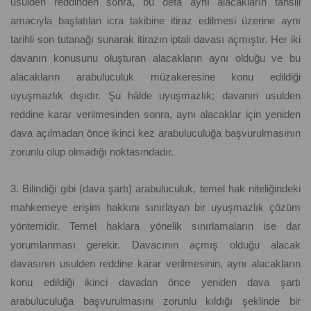
usulden reddinden sonra, bu defa aynı alacakların tahsili
amacıyla başlatılan icra takibine itiraz edilmesi üzerine aynı
tarihli son tutanağı sunarak itirazın iptali davası açmıştır. Her iki
davanın konusunu oluşturan alacakların aynı olduğu ve bu
alacakların arabuluculuk müzakeresine konu edildiği
uyuşmazlık dışıdır. Şu hâlde uyuşmazlık; davanın usulden
reddine karar verilmesinden sonra, aynı alacaklar için yeniden
dava açılmadan önce ikinci kez arabuluculuğa başvurulmasının
zorunlu olup olmadığı noktasındadır.
3. Bilindiği gibi (dava şartı) arabuluculuk, temel hak niteliğindeki
mahkemeye erişim hakkını sınırlayan bir uyuşmazlık çözüm
yöntemidir. Temel haklara yönelik sınırlamaların ise dar
yorumlanması gerekir. Davacının açmış olduğu alacak
davasının usulden reddine karar verilmesinin, aynı alacakların
konu edildiği ikinci davadan önce yeniden dava şartı
arabuluculuğa başvurulmasını zorunlu kıldığı şeklinde bir