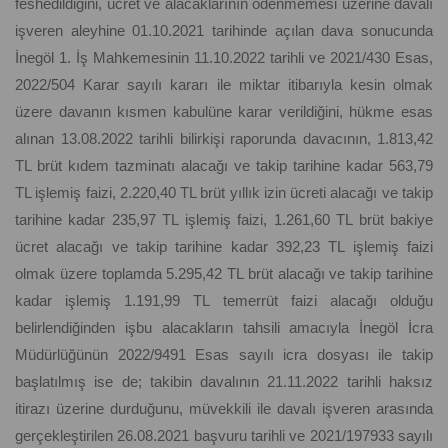
feshedildiğini, ücret ve alacaklarının ödenmemesi üzerine davalı
işveren aleyhine 01.10.2021 tarihinde açılan dava sonucunda
İnegöl 1. İş Mahkemesinin 11.10.2022 tarihli ve 2021/430 Esas,
2022/504 Karar sayılı kararı ile miktar itibarıyla kesin olmak
üzere davanın kısmen kabulüne karar verildiğini, hükme esas
alınan 13.08.2022 tarihli bilirkişi raporunda davacının, 1.813,42
TL brüt kıdem tazminatı alacağı ve takip tarihine kadar 563,79
TL işlemiş faizi, 2.220,40 TL brüt yıllık izin ücreti alacağı ve takip
tarihine kadar 235,97 TL işlemiş faizi, 1.261,60 TL brüt bakiye
ücret alacağı ve takip tarihine kadar 392,23 TL işlemiş faizi
olmak üzere toplamda 5.295,42 TL brüt alacağı ve takip tarihine
kadar işlemiş 1.191,99 TL temerrüt faizi alacağı olduğu
belirlendiğinden işbu alacakların tahsili amacıyla İnegöl İcra
Müdürlüğünün 2022/9491 Esas sayılı icra dosyası ile takip
başlatılmış ise de; takibin davalının 21.11.2022 tarihli haksız
itirazı üzerine durduğunu, müvekkili ile davalı işveren arasında
gerçekleştirilen 26.08.2021 başvuru tarihli ve 2021/197933 sayılı