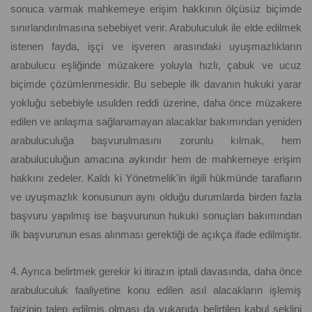
sonuca varmak mahkemeye erişim hakkının ölçüsüz biçimde
sınırlandırılmasına sebebiyet verir. Arabuluculuk ile elde edilmek
istenen fayda, işçi ve işveren arasındaki uyuşmazlıkların
arabulucu eşliğinde müzakere yoluyla hızlı, çabuk ve ucuz
biçimde çözümlenmesidir. Bu sebeple ilk davanın hukuki yarar
yokluğu sebebiyle usulden reddi üzerine, daha önce müzakere
edilen ve anlaşma sağlanamayan alacaklar bakımından yeniden
arabuluculuğa başvurulmasını zorunlu kılmak, hem
arabuluculuğun amacına aykırıdır hem de mahkemeye erişim
hakkını zedeler. Kaldı ki Yönetmelik'in ilgili hükmünde tarafların
ve uyuşmazlık konusunun aynı olduğu durumlarda birden fazla
başvuru yapılmış ise başvurunun hukuki sonuçları bakımından
ilk başvurunun esas alınması gerektiği de açıkça ifade edilmiştir.
4. Ayrıca belirtmek gerekir ki itirazın iptali davasında, daha önce
arabuluculuk faaliyetine konu edilen asıl alacakların işlemiş
faizinin talep edilmiş olması da yukarıda belirtilen kabul şeklini