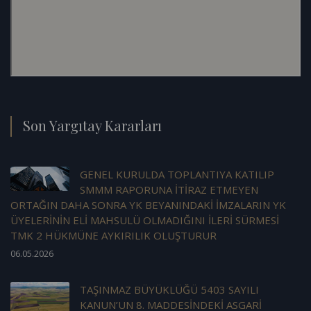
Son Yargıtay Kararları
GENEL KURULDA TOPLANTIYA KATILIP
SMMM RAPORUNA İTİRAZ ETMEYEN
ORTAĞIN DAHA SONRA YK BEYANINDAKİ İMZALARIN YK
ÜYELERİNİN ELİ MAHSULÜ OLMADIĞINI İLERİ SÜRMESİ
TMK 2 HÜKMÜNE AYKIRILIK OLUŞTURUR
06.05.2026
TAŞINMAZ BÜYÜKLÜĞÜ 5403 SAYILI
KANUN’UN 8. MADDESİNDEKİ ASGARİ