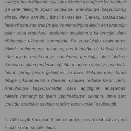
sözleşmesine dayanan işçi veya işveren alacağı ve tazminatı ile
işe iade talebiyle açılan davalarda, arabulucuya başvurulmuş
olması dava şartıdır."
, ikinci fıkrası ise
"Davacı, arabuluculuk
faaliyeti sonunda anlaşmaya varılamadığına ilişkin son tutanağın
aslını veya arabulucu tarafından onaylanmış bir örneğini dava
dilekçesine eklemek zorundadır. Bu zorunluluğa uyulmaması
hâlinde mahkemece davacıya, son tutanağın bir haftalık kesin
süre içinde mahkemeye sunulması gerektiği, aksi takdirde
davanın usulden reddedileceği ihtarını içeren davetiye gönderilir.
İhtarın gereği yerine getirilmez ise dava dilekçesi karşı tarafa
tebliğe çıkarılmaksızın davanın usulden reddine karar verilir.
Arabulucuya başvurulmadan dava açıldığının anlaşılması
hâlinde herhangi bir işlem yapılmaksızın davanın, dava şartı
yokluğu sebebiyle usulden reddine karar verilir."
şeklindedir.
4. 7036 sayılı Kanun'un 3 üncü maddesinin yirmi birinci ve yirmi
ikinci fıkraları şu şekildedir: