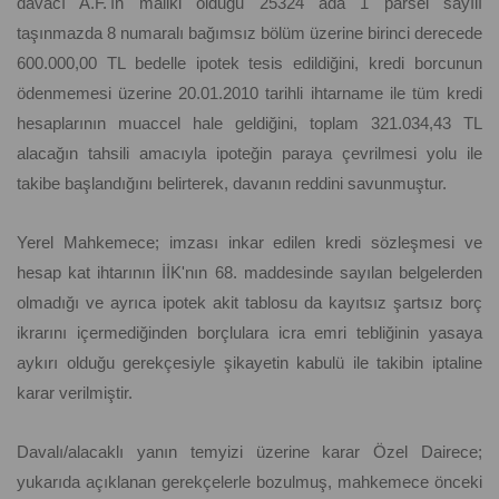
davacı A.F.'ın maliki olduğu 25324 ada 1 parsel sayılı
taşınmazda 8 numaralı bağımsız bölüm üzerine birinci derecede
600.000,00 TL bedelle ipotek tesis edildiğini, kredi borcunun
ödenmemesi üzerine 20.01.2010 tarihli ihtarname ile tüm kredi
hesaplarının muaccel hale geldiğini, toplam 321.034,43 TL
alacağın tahsili amacıyla ipoteğin paraya çevrilmesi yolu ile
takibe başlandığını belirterek, davanın reddini savunmuştur.
Yerel Mahkemece; imzası inkar edilen kredi sözleşmesi ve
hesap kat ihtarının İİK'nın 68. maddesinde sayılan belgelerden
olmadığı ve ayrıca ipotek akit tablosu da kayıtsız şartsız borç
ikrarını içermediğinden borçlulara icra emri tebliğinin yasaya
aykırı olduğu gerekçesiyle şikayetin kabulü ile takibin iptaline
karar verilmiştir.
Davalı/alacaklı yanın temyizi üzerine karar Özel Dairece;
yukarıda açıklanan gerekçelerle bozulmuş, mahkemece önceki