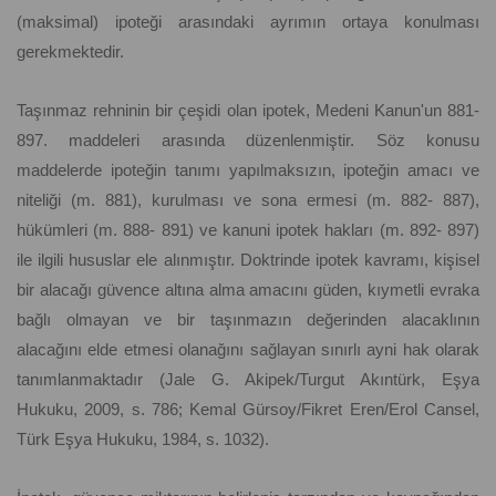
(maksimal) ipoteği arasındaki ayrımın ortaya konulması
gerekmektedir.
Taşınmaz rehninin bir çeşidi olan ipotek, Medeni Kanun'un 881-
897. maddeleri arasında düzenlenmiştir. Söz konusu
maddelerde ipoteğin tanımı yapılmaksızın, ipoteğin amacı ve
niteliği (m. 881), kurulması ve sona ermesi (m. 882- 887),
hükümleri (m. 888- 891) ve kanuni ipotek hakları (m. 892- 897)
ile ilgili hususlar ele alınmıştır. Doktrinde ipotek kavramı, kişisel
bir alacağı güvence altına alma amacını güden, kıymetli evraka
bağlı olmayan ve bir taşınmazın değerinden alacaklının
alacağını elde etmesi olanağını sağlayan sınırlı ayni hak olarak
tanımlanmaktadır (Jale G. Akipek/Turgut Akıntürk, Eşya
Hukuku, 2009, s. 786; Kemal Gürsoy/Fikret Eren/Erol Cansel,
Türk Eşya Hukuku, 1984, s. 1032).