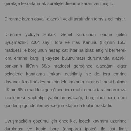
gerekçe tekrarlanmak suretiyle direnme kararı verilmiştir.
Direnme kararı davalı-alacaklı vekili tarafından temyiz edilmiştir.
Direnme yoluyla Hukuk Genel Kurulunun önüne gelen
uyuşmazlık; 2004 sayılı İcra ve İflas Kanunu (İİK)'nın 150/ı
maddesi ile borçlunun hesap kat ihtarına itiraz ettiğini belirterek
icra emrine karşı şikayette bulunulması durumunda alacaklı
bankanın İİK'nın 68/b maddesi gereğince alacağını diğer
belgelerle kanıtlama imkanı getirilmiş ise de icra emrine
dayanak kredi sözleşmelerindeki imzanın inkar edilmesi halinde
İİK'nın 68/b maddesi gereğince icra mahkemesi tarafından imza
incelemesi yaptırılıp yaptırılamayacağı, borçlulara icra emri
gönderilip gönderilemeyeceği noktasında toplanmaktadır.
Uyuşmazlığın çözümü için öncelikle, ipotek kavramı üzerinde
durulması ve kesin borç (anapara) ipoteği ile üst limit