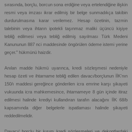
sırasında, borçlu, borcun sona erdiğine veya ertelendiğine ilişkin
resmi veya imzası ikrar edilmiş bir belge sunmadıkça takibin
durdurulmasına karar verilemez. Hesap özetinin, tazmin
talebinin veya ihtarın ipotekli taşınmaz maliki üçüncü kişiye
tebliğ edilmesi veya tebliğ edilmiş sayılması Türk Medeni
Kanununun 887 nci maddesinde öngörülen ödeme istemi yerine
geçer.” hükmünü haizdir.
Anılan madde hükmü uyarınca, kredi sözleşmesi nedeniyle
hesap özeti ve ihtarname tebliğ edilen davacı/borçlunun İİK'nın
150/ı maddesi gereğince gönderilen icra emrine karşı şikayeti
vukuunda icra mahkemesince, ihtarnameye 8 gün içinde itiraz
edilmesi halinde krediyi kullandıran tarafın alacağını İİK 68/b
kapsamında diğer belgelerle ispatlaması halinde şikayeti
reddedilmelidir.
Davacı/ borçlu bir kısım kredi sözleşmeleri ve dekontlardaki