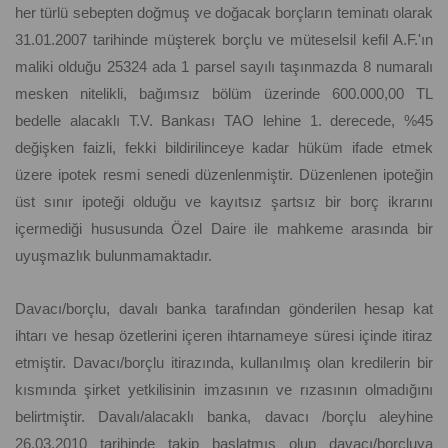
her türlü sebepten doğmuş ve doğacak borçların teminatı olarak
31.01.2007 tarihinde müşterek borçlu ve müteselsil kefil A.F.'ın
maliki olduğu 25324 ada 1 parsel sayılı taşınmazda 8 numaralı
mesken nitelikli, bağımsız bölüm üzerinde 600.000,00 TL
bedelle alacaklı T.V. Bankası TAO lehine 1. derecede, %45
değişken faizli, fekki bildirilinceye kadar hüküm ifade etmek
üzere ipotek resmi senedi düzenlenmiştir. Düzenlenen ipoteğin
üst sınır ipoteği olduğu ve kayıtsız şartsız bir borç ikrarını
içermediği hususunda Özel Daire ile mahkeme arasında bir
uyuşmazlık bulunmamaktadır.
Davacı/borçlu, davalı banka tarafından gönderilen hesap kat
ihtarı ve hesap özetlerini içeren ihtarnameye süresi içinde itiraz
etmiştir. Davacı/borçlu itirazında, kullanılmış olan kredilerin bir
kısmında şirket yetkilisinin imzasının ve rızasının olmadığını
belirtmiştir. Davalı/alacaklı banka, davacı /borçlu aleyhine
26.03.2010 tarihinde takip başlatmış olup davacı/borçluya