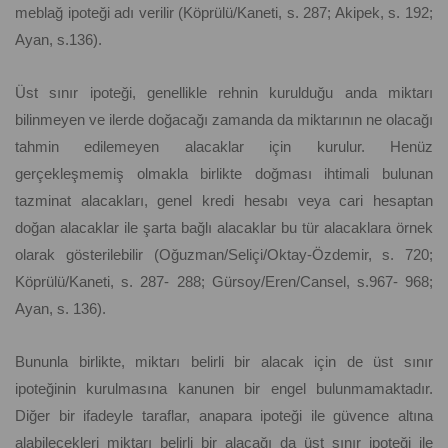
meblağ ipoteği adı verilir (Köprülü/Kaneti, s. 287; Akipek, s. 192;
Ayan, s.136).
Üst sınır ipoteği, genellikle rehnin kurulduğu anda miktarı
bilinmeyen ve ilerde doğacağı zamanda da miktarının ne olacağı
tahmin edilemeyen alacaklar için kurulur. Henüz
gerçekleşmemiş olmakla birlikte doğması ihtimali bulunan
tazminat alacakları, genel kredi hesabı veya cari hesaptan
doğan alacaklar ile şarta bağlı alacaklar bu tür alacaklara örnek
olarak gösterilebilir (Oğuzman/Seliçi/Oktay-Özdemir, s. 720;
Köprülü/Kaneti, s. 287- 288; Gürsoy/Eren/Cansel, s.967- 968;
Ayan, s. 136).
Bununla birlikte, miktarı belirli bir alacak için de üst sınır
ipoteğinin kurulmasına kanunen bir engel bulunmamaktadır.
Diğer bir ifadeyle taraflar, anapara ipoteği ile güvence altına
alabilecekleri miktarı belirli bir alacağı da üst sınır ipoteği ile