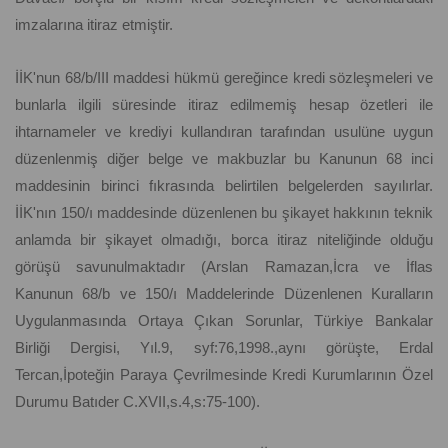
imzalarına itiraz etmiştir.
İİK'nun 68/b/III maddesi hükmü gereğince kredi sözleşmeleri ve
bunlarla ilgili süresinde itiraz edilmemiş hesap özetleri ile
ihtarnameler ve krediyi kullandıran tarafından usulüne uygun
düzenlenmiş diğer belge ve makbuzlar bu Kanunun 68 inci
maddesinin birinci fıkrasında belirtilen belgelerden sayılırlar.
İİK'nın 150/ı maddesinde düzenlenen bu şikayet hakkının teknik
anlamda bir şikayet olmadığı, borca itiraz niteliğinde olduğu
görüşü savunulmaktadır (Arslan Ramazan,İcra ve İflas
Kanunun 68/b ve 150/ı Maddelerinde Düzenlenen Kuralların
Uygulanmasında Ortaya Çıkan Sorunlar, Türkiye Bankalar
Birliği Dergisi, Yıl.9, syf:76,1998.,aynı görüşte, Erdal
Tercan,İpoteğin Paraya Çevrilmesinde Kredi Kurumlarının Özel
Durumu Batıder C.XVII,s.4,s:75-100).