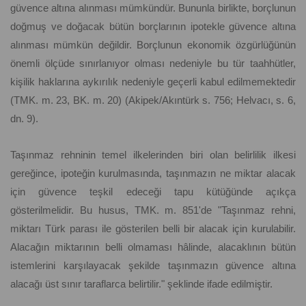
güvence altına alınması mümkündür. Bununla birlikte, borçlunun
doğmuş ve doğacak bütün borçlarının ipotekle güvence altına
alınması mümkün değildir. Borçlunun ekonomik özgürlüğünün
önemli ölçüde sınırlanıyor olması nedeniyle bu tür taahhütler,
kişilik haklarına aykırılık nedeniyle geçerli kabul edilmemektedir
(TMK. m. 23, BK. m. 20) (Akipek/Akıntürk s. 756; Helvacı, s. 6,
dn. 9).
Taşınmaz rehninin temel ilkelerinden biri olan belirlilik ilkesi
gereğince, ipoteğin kurulmasında, taşınmazın ne miktar alacak
için güvence teşkil edeceği tapu kütüğünde açıkça
gösterilmelidir. Bu husus, TMK. m. 851'de "Taşınmaz rehni,
miktarı Türk parası ile gösterilen belli bir alacak için kurulabilir.
Alacağın miktarının belli olmaması hâlinde, alacaklının bütün
istemlerini karşılayacak şekilde taşınmazın güvence altına
alacağı üst sınır taraflarca belirtilir." şeklinde ifade edilmiştir.