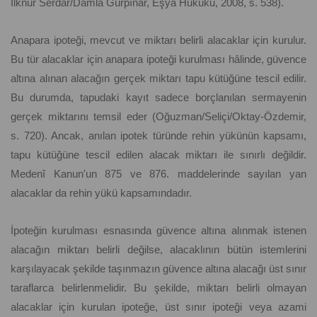
İlknur Serdar/Damla Gürpınar, Eşya Hukuku, 2008, s. 538).
Anapara ipoteği, mevcut ve miktarı belirli alacaklar için kurulur.
Bu tür alacaklar için anapara ipoteği kurulması hâlinde, güvence
altına alınan alacağın gerçek miktarı tapu kütüğüne tescil edilir.
Bu durumda, tapudaki kayıt sadece borçlanılan sermayenin
gerçek miktarını temsil eder (Oğuzman/Seliçi/Oktay-Özdemir,
s. 720). Ancak, anılan ipotek türünde rehin yükünün kapsamı,
tapu kütüğüne tescil edilen alacak miktarı ile sınırlı değildir.
Medenî Kanun'un 875 ve 876. maddelerinde sayılan yan
alacaklar da rehin yükü kapsamındadır.
İpoteğin kurulması esnasında güvence altına alınmak istenen
alacağın miktarı belirli değilse, alacaklının bütün istemlerini
karşılayacak şekilde taşınmazın güvence altına alacağı üst sınır
taraflarca belirlenmelidir. Bu şekilde, miktarı belirli olmayan
alacaklar için kurulan ipoteğe, üst sınır ipoteği veya azami