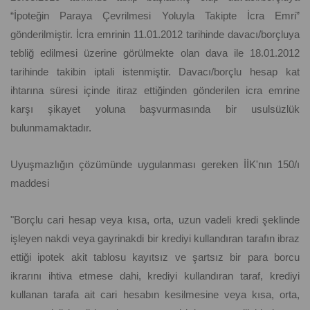
“İpoteğin Paraya Çevrilmesi Yoluyla Takipte İcra Emri”
gönderilmiştir. İcra emrinin 11.01.2012 tarihinde davacı/borçluya
tebliğ edilmesi üzerine görülmekte olan dava ile 18.01.2012
tarihinde takibin iptali istenmiştir. Davacı/borçlu hesap kat
ihtarına süresi içinde itiraz ettiğinden gönderilen icra emrine
karşı şikayet yoluna başvurmasında bir usulsüzlük
bulunmamaktadır.
Uyuşmazlığın çözümünde uygulanması gereken İİK'nın 150/ı
maddesi
"Borçlu cari hesap veya kısa, orta, uzun vadeli kredi şeklinde
işleyen nakdi veya gayrinakdi bir krediyi kullandıran tarafın ibraz
ettiği ipotek akit tablosu kayıtsız ve şartsız bir para borcu
ikrarını ihtiva etmese dahi, krediyi kullandıran taraf, krediyi
kullanan tarafa ait cari hesabın kesilmesine veya kısa, orta,