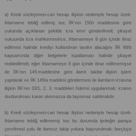
a) Kredi sözleşmesi-cari hesap ilişkisi nedeniyle hesap özeti-
ihtarname tebliğ edilmiş ise; İİK'nın 150/ı maddesine göre
yukarıda açıklanan şekilde icra emri gönderilmeli; şikayet
vukuunda icra mahkemesince, ihtarnameye 8 gün içinde itiraz
edilmesi halinde krediyi kullandıran tarafın alacağını İİK 68/b
kapsamında diğer belgelerle ispatlaması halinde şikayet
reddedilmeli; eğer ihtarnameye 8 gün içinde itiraz edilmemişse
de İİK'nın 149.maddesine göre ilamlı takibe ilişkin işlem
yapılarak ve İİK 149/a maddesi göndermesi ile ilamların icrasına
ilişkin İİK'nın 33/1, 2, 3. maddeleri hükmü uygulanmalı; icranın
durdurulması kararı alınmazsa da taşınmaz satılmalıdır.
b) Kredi sözleşmesi-cari hesap ilişkisi nedeniyle hesap özeti-
ihtarname tebliğ edilmemiş ise; bu durumda ipoteğin paraya
çevrilmesi yolu ile ilamsız takip yoluna başvurulmalı; borçluya