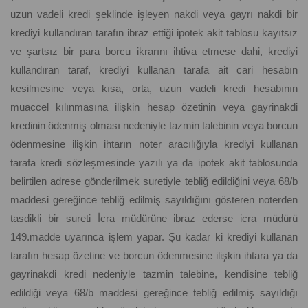
uzun vadeli kredi şeklinde işleyen nakdi veya gayrı nakdi bir
krediyi kullandıran tarafın ibraz ettiği ipotek akit tablosu kayıtsız
ve şartsız bir para borcu ikrarını ihtiva etmese dahi, krediyi
kullandıran taraf, krediyi kullanan tarafa ait cari hesabın
kesilmesine veya kısa, orta, uzun vadeli kredi hesabının
muaccel kılınmasına ilişkin hesap özetinin veya gayrinakdi
kredinin ödenmiş olması nedeniyle tazmin talebinin veya borcun
ödenmesine ilişkin ihtarın noter aracılığıyla krediyi kullanan
tarafa kredi sözleşmesinde yazılı ya da ipotek akit tablosunda
belirtilen adrese gönderilmek suretiyle tebliğ edildiğini veya 68/b
maddesi gereğince tebliğ edilmiş sayıldığını gösteren noterden
tasdikli bir sureti İcra müdürüne ibraz ederse icra müdürü
149.madde uyarınca işlem yapar. Şu kadar ki krediyi kullanan
tarafın hesap özetine ve borcun ödenmesine ilişkin ihtara ya da
gayrinakdi kredi nedeniyle tazmin talebine, kendisine tebliğ
edildiği veya 68/b maddesi gereğince tebliğ edilmiş sayıldığı