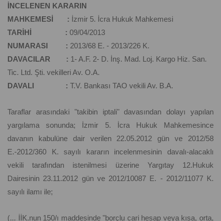
İNCELENEN KARARIN
MAHKEMESİ :
İzmir 5. İcra Hukuk Mahkemesi
TARİHİ :
09/04/2013
NUMARASI :
2013/68 E. - 2013/226 K.
DAVACILAR :
1- A.F. 2- D. İnş. Mad. Loj. Kargo Hiz. San.
Tic. Ltd. Şti. vekilleri Av. O.A.
DAVALI :
T.V. Bankası TAO vekili Av. B.A.
Taraflar arasındaki "takibin iptali" davasından dolayı yapılan
yargılama sonunda; İzmir 5. İcra Hukuk Mahkemesince
davanın kabulüne dair verilen 22.05.2012 gün ve 2012/58
E.-2012/360 K. sayılı kararın incelenmesinin davalı-alacaklı
vekili tarafından istenilmesi üzerine Yargıtay 12.Hukuk
Dairesinin 23.11.2012 gün ve 2012/10087 E. - 2012/11077 K.
sayılı ilamı ile;
(... İİK.nun 150/ı maddesinde "borçlu cari hesap veya kısa, orta,