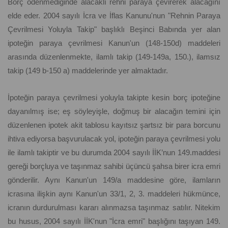
Borç ödenmediğinde alacaklı rehni paraya çevirerek alacağını
elde eder. 2004 sayılı İcra ve İflas Kanunu'nun "Rehnin Paraya
Çevrilmesi Yoluyla Takip" başlıklı Beşinci Babında yer alan
ipoteğin paraya çevrilmesi Kanun'un (148-150d) maddeleri
arasında düzenlenmekte, ilamlı takip (149-149a, 150.), ilamsız
takip (149 b-150 a) maddelerinde yer almaktadır.
İpoteğin paraya çevrilmesi yoluyla takipte kesin borç ipoteğine
dayanılmış ise; eş söyleyişle, doğmuş bir alacağın temini için
düzenlenen ipotek akit tablosu kayıtsız şartsız bir para borcunu
ihtiva ediyorsa başvurulacak yol, ipoteğin paraya çevrilmesi yolu
ile ilamlı takiptir ve bu durumda 2004 sayılı İİK’nun 149.maddesi
gereği borçluya ve taşınmaz sahibi üçüncü şahsa birer icra emri
gönderilir. Aynı Kanun'un 149/a maddesine göre, ilamların
icrasına ilişkin aynı Kanun'un 33/1, 2, 3. maddeleri hükmünce,
icranın durdurulması kararı alınmazsa taşınmaz satılır. Nitekim
bu husus, 2004 sayılı İİK'nun "İcra emri" başlığını taşıyan 149.