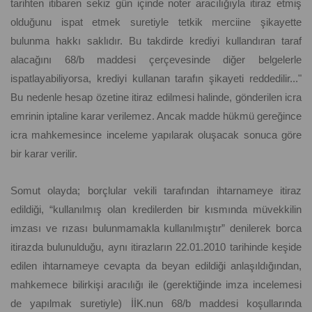
tarihten itibaren sekiz gün içinde noter aracılığıyla itiraz etmiş
olduğunu ispat etmek suretiyle tetkik merciine şikayette
bulunma hakkı saklıdır. Bu takdirde krediyi kullandıran taraf
alacağını 68/b maddesi çerçevesinde diğer belgelerle
ispatlayabiliyorsa, krediyi kullanan tarafın şikayeti reddedilir..."
Bu nedenle hesap özetine itiraz edilmesi halinde, gönderilen icra
emrinin iptaline karar verilemez. Ancak madde hükmü gereğince
icra mahkemesince inceleme yapılarak oluşacak sonuca göre
bir karar verilir.
Somut olayda; borçlular vekili tarafından ihtarnameye itiraz
edildiği, “kullanılmış olan kredilerden bir kısmında müvekkilin
imzası ve rızası bulunmamakla kullanılmıştır” denilerek borca
itirazda bulunulduğu, aynı itirazların 22.01.2010 tarihinde keşide
edilen ihtarnameye cevapta da beyan edildiği anlaşıldığından,
mahkemece bilirkişi aracılığı ile (gerektiğinde imza incelemesi
de yapılmak suretiyle) İİK.nun 68/b maddesi koşullarında