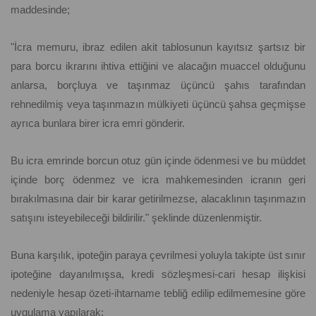
maddesinde;
"İcra memuru, ibraz edilen akit tablosunun kayıtsız şartsız bir
para borcu ikrarını ihtiva ettiğini ve alacağın muaccel olduğunu
anlarsa, borçluya ve taşınmaz üçüncü şahıs tarafından
rehnedilmiş veya taşınmazın mülkiyeti üçüncü şahsa geçmişse
ayrıca bunlara birer icra emri gönderir.
Bu icra emrinde borcun otuz gün içinde ödenmesi ve bu müddet
içinde borç ödenmez ve icra mahkemesinden icranın geri
bırakılmasına dair bir karar getirilmezse, alacaklının taşınmazın
satışını isteyebileceği bildirilir." şeklinde düzenlenmiştir.
Buna karşılık, ipoteğin paraya çevrilmesi yoluyla takipte üst sınır
ipoteğine dayanılmışsa, kredi sözleşmesi-cari hesap ilişkisi
nedeniyle hesap özeti-ihtarname tebliğ edilip edilmemesine göre
uygulama yapılarak;