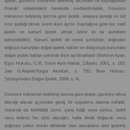
İpotek, güvence miktarının belirleniş tarzından ve kaynağından
(hukukî sebebinden) hareketle sınıflandırılabilir. Güvence
miktarının belirleniş tarzına göre ipotek, anapara ipoteği ve üst
sınır ipoteği olmak üzere ikiye ayrılır. Kaynağına göre ise, iradî
ipotek ve kanunî ipotek olmak üzere iki tür ipotekten
bahsedebiliriz. Kanunî ipotek de kendi içerisinde, doğrudan
doğruya kanundan doğan ipotek hakları ve dolayısıyla kanundan
doğan ipotek hakları şeklinde ikiye ayrılmaktadır (Mehmet Ayan,
Eşya Hukuku, C.III, Sınırlı Ayni Haklar, 2.Baskı, 2001, s. 183;
Jale G.Akipek/Turgut Akıntürk, s. 792; İlhan Helvacı,
Sözleşmeden Doğan İpotek, 2008, s. 4).
Güvence miktarının belirleniş tarzına göre ipotek, güvence altına
alacağı alacak açısından geniş bir uygulama alanına sahiptir.
Yukarıda da belirtildiği üzere, şarta bağlı veya şartsız, belirli
veya belirsiz her türlü alacağın, hatta ilerde doğacak veya
doğması yalnız imkân dâhilinde olan alacakların dahi ipotekle