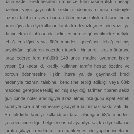
uzun vadeli kredi hesabının muaccel kılınmasına ilişkin hesap
özetinin veya gayrinakdi kredinin ödenmiş olması nedeniyle
tazmin talebinin veya borcun ödenmesine ilişkin ihtarın noter
aracılığıyla krediyi kullanan tarafa kredi sözleşmesinde yazılı ya
da ipotek akit tablosunda belirtilen adrese gönderilmek suretiyle
tebliğ edildiğini veya 68/b maddesi gereğince tebliğ edilmiş
sayıldığını gösteren noterden tasdikli bir sureti icra müdürüne
ibraz ederse icra müdürü 149 uncu madde uyarınca işlem
yapar. Şu kadar ki, krediyi kullanan tarafın hesap özetine ve
borcun ödenmesine ilişkin ihtara ya da gayrinakdi kredi
nedeniyle tazmin talebine, kendisine tebliğ edildiği veya 68/b
maddesi gereğince tebliğ edilmiş sayıldığı tarihten itibaren sekiz
gün içinde noter aracılığıyla itiraz etmiş olduğunu ispat etmek
suretiyle icra mahkemesine şikayette bulunmak hakkı saklıdır.
Bu takdirde krediyi kullandıran taraf alacağını 68/b maddesi
çerçevesinde diğer belgelerle ispatlayabiliyorsa, krediyi kullanan
tarafın şikayeti reddedilir. İcra mahkemesinde yapılan inceleme