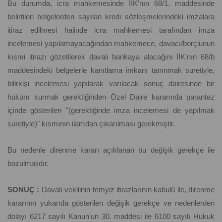
Bu durumda, icra mahkemesinde İİK'nın 68/1. maddesinde
belirtilen belgelerden sayılan kredi sözleşmelerindeki imzalara
itiraz edilmesi halinde icra mahkemesi tarafından imza
incelemesi yapılamayacağından mahkemece, davacı/borçlunun
kısmi itirazı gözetilerek davalı bankaya alacağını İİK'nın 68/b
maddesindeki belgelerle kanıtlama imkanı tanınmak suretiyle,
bilirkişi incelemesi yapılarak varılacak sonuç dairesinde bir
hüküm kurmak gerektiğinden Özel Daire kararında parantez
içinde gösterilen "(gerektiğinde imza incelemesi de yapılmak
suretiyle)" kısmının ilamdan çıkarılması gerekmiştir.
Bu nedenle direnme kararı açıklanan bu değişik gerekçe ile
bozulmalıdır.
SONUÇ :
Davalı vekilinin temyiz itirazlarının kabulü ile, direnme
kararının yukarıda gösterilen değişik gerekçe ve nedenlerden
dolayı 6217 sayılı Kanun'un 30. maddesi ile 6100 sayılı Hukuk