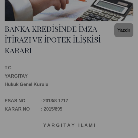
BANKA KREDİSİNDE İMZA
Yazdır
İTİRAZI VE İPOTEK İLİŞKİSİ
KARARI
T.C.
YARGITAY
Hukuk Genel Kurulu
ESAS NO : 2013/8-1717
KARAR NO : 2015/895
Y A R G I T A Y İ L A M I