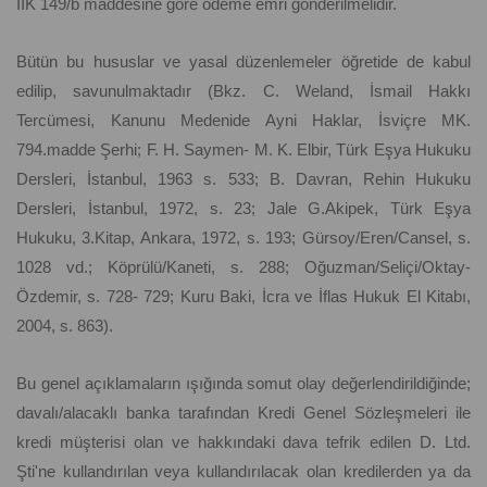
İİK 149/b maddesine göre ödeme emri gönderilmelidir.
Bütün bu hususlar ve yasal düzenlemeler öğretide de kabul
edilip, savunulmaktadır (Bkz. C. Weland, İsmail Hakkı
Tercümesi, Kanunu Medenide Ayni Haklar, İsviçre MK.
794.madde Şerhi; F. H. Saymen- M. K. Elbir, Türk Eşya Hukuku
Dersleri, İstanbul, 1963 s. 533; B. Davran, Rehin Hukuku
Dersleri, İstanbul, 1972, s. 23; Jale G.Akipek, Türk Eşya
Hukuku, 3.Kitap, Ankara, 1972, s. 193; Gürsoy/Eren/Cansel, s.
1028 vd.; Köprülü/Kaneti, s. 288; Oğuzman/Seliçi/Oktay-
Özdemir, s. 728- 729; Kuru Baki, İcra ve İflas Hukuk El Kitabı,
2004, s. 863).
Bu genel açıklamaların ışığında somut olay değerlendirildiğinde;
davalı/alacaklı banka tarafından Kredi Genel Sözleşmeleri ile
kredi müşterisi olan ve hakkındaki dava tefrik edilen D. Ltd.
Şti'ne kullandırılan veya kullandırılacak olan kredilerden ya da