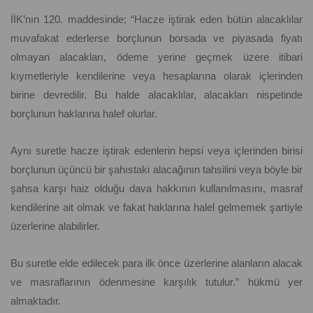
İİK’nın 120. maddesinde; “Hacze iştirak eden bütün alacaklılar
muvafakat ederlerse borçlunun borsada ve piyasada fiyatı
olmayan alacakları, ödeme yerine geçmek üzere itibari
kıymetleriyle kendilerine veya hesaplarına olarak içlerinden
birine devredilir. Bu halde alacaklılar, alacakları nispetinde
borçlunun haklarına halef olurlar.
Aynı suretle hacze iştirak edenlerin hepsi veya içlerinden birisi
borçlunun üçüncü bir şahıstaki alacağının tahsilini veya böyle bir
şahsa karşı haiz olduğu dava hakkının kullanılmasını, masraf
kendilerine ait olmak ve fakat haklarına halel gelmemek şartiyle
üzerlerine alabilirler.
Bu suretle elde edilecek para ilk önce üzerlerine alanların alacak
ve masraflarının ödenmesine karşılık tutulur.” hükmü yer
almaktadır.