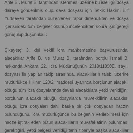
Arife B., Murat B. tarafından istenmesi üzerine bu işle ilgili dosya
daireye gönderilmiş olup, dava dosyası için Tetkik Hakimi Elif
Yurtseven tarafından düzenlenen rapor dinlendikten ve dosya
içerisindeki tüm belgeler okunup incelendikten sonra işin gereği
görüşülüp düşünüldü :
Şikayetçi 3. kişi vekili icra mahkemesine başvurusunda;
alacaklılar Arife B. ve Murat B. tarafından borçlu İsmail B.
hakkında Ankara 22. İcra Müdürlüğünün 2018/11890E. sayılı
dosyası ile yapılan takip sırasında, alacaklıların talebi üzerine
müdürlükçe İİK’nın 120/2. maddesi uyarınca borçlunun alacaklı
olduğu tüm icra dosyalarında davalı alacaklılara yetki verildiğini,
borçlunun alacaklı olduğu dosyalarda müvekkilinin alacaklısı
olduğu icra dosyaları dahil başka bir çok dosyadan haczin
bulunduğunu, icra müdürlüğünce bu belgenin verilebilmesi için
hacze iştirak eden bütün alacaklıların muvafakatinin bulunması
gerektiğini, yetki belgesi verildiği tarih itibariyle başka alacaklılar