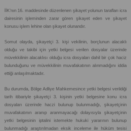
İİK’nın 16. maddesinde düzenlenen şikayet yolunun tarafları icra
dairesinin işleminden zarar gören şikayet eden ve şikayet
konusu işlem lehine olan şikayet olunandır.
Somut olayda, şikayetçi 3. kişi vekilinin, borçlunun alacaklı
olduğu ve takibi için yetki belgesi verilen dosyalar üzerinde
müvekkilinin alacaklısı olduğu icra dosyaları dahil bir çok haciz
bulunduğunu ve müvekkilinin muvafakatının alınmadığını iddia
ettiği anlaşılmaktadır.
Bu durumda, Bölge Adliye Mahkemesince yetki belgesi verildiği
tarih itibariyle şikayetçi 3. kişinin yetki belgesine konu icra
dosyaları üzerinde haczi bulunup bulunmadığı, şikayetçinin
muvafakatının aranıp aranmayacağı dolayısıyla şikayetçinin
yetki belgesinin iptalini istemekte hukuki yararının bulunup
bulunmadığı araştırılmadan eksik inceleme ile hüküm tesisi