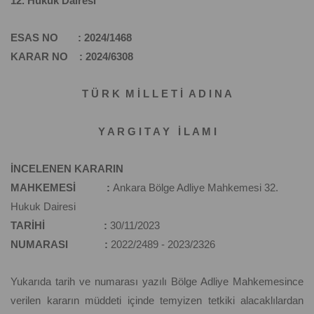
12. Hukuk Dairesi
ESAS NO : 2024/1468
KARAR NO : 2024/6308
T Ü R K M İ L L E T İ A D I N A
Y A R G I T A Y İ L A M I
İNCELENEN KARARIN
MAHKEMESİ :
Ankara Bölge Adliye Mahkemesi 32.
Hukuk Dairesi
TARİHİ :
30/11/2023
NUMARASI :
2022/2489 - 2023/2326
Yukarıda tarih ve numarası yazılı Bölge Adliye Mahkemesince
verilen kararın müddeti içinde temyizen tetkiki alacaklılardan