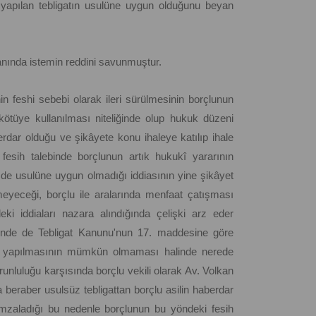
e yapılan tebligatın usulüne uygun olduğunu beyan
anında istemin reddini savunmuştur.
nin feshi sebebi olarak ileri sürülmesinin borçlunun
tüye kullanılması niteliğinde olup hukuk düzeni
erdar olduğu ve şikâyete konu ihaleye katılıp ihale
 fesih talebinde borçlunun artık hukukî yararının
n de usulüne uygun olmadığı iddiasının yine şikâyet
meyeceği, borçlu ile aralarında menfaat çatışması
ki iddiaları nazara alındığında çelişki arz eder
ğinde de Tebligat Kanunu'nun 17. maddesine göre
ine yapılmasının mümkün olmaması halinde nerede
unluluğu karşısında borçlu vekili olarak Av. Volkan
 beraber usulsüz tebligattan borçlu asilin haberdar
ı imzaladığı bu nedenle borçlunun bu yöndeki fesih