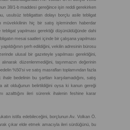
nun 38/1-b maddesi gereğince işin reddi gerekirken
, usulsüz tebligattan dolayı borçlu asile tebligat
an müvekkilinin hiç bir satış işleminden haberdar
 tebligat yapılması gerektiği düşünüldüğünde dahi
bligatın mesai saatleri içinde bir çalışana yapılması
 yapıldığının şerh edildiğini, vekilin adresinin bürosu
üzerinde ulusal bir gazeteyle yapılması gerektiğini,
e alınarak düzenlenmediğini, taşınmazın değerinin
 bedelin %50'si ve satış masrafları toplamından fazla
ihale bedelinin bu şartları karşılamadığını, satış
ait olduğunun belirtildiğini oysa ki kanun gereği
 azalttığını ileri sürerek ihalenin feshine karar
ukatın istifa edebileceğini, borçlunun Av. Volkan Ö.
arak çıkar elde etmek amacıyla ileri sürdüğünü, bu