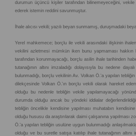
durumun üçüncü kişiler tarafından bilinemeyeceğini, vekil
ederek istemin reddini savunmuştur.
İhale alıcısı vekili; yazılı beyan sunmamış, duruşmadaki bey
Yerel mahkemece; borçlu ile vekili arasındaki ilişkinin ihale
vekilini azletmesi mümkün iken bunu yapmaması hakkın kö
tarafından korunmayacağı, borçlu asilin ihale tarihinden hab
tutanağının altını imzaladığı dolayısıyla bu nedene dayalı
bulunmadığı, borçlu vekilinin Av. Volkan Ö.'a yapılan tebliği
dilekçesinde Volkan Ö.'ın borçlu vekili olarak hareket ede
olduğu bu nedenle tebliğin vekile yapılamayacağı yönünde
durumda olduğu ancak bu yöndeki iddialar değerlendirildi
tebliğin öncelikle kendisine yapılması muhatabın kendis
olduğu hususu da araştırılarak daimi çalışanına yapılması zor
Ö.'a yapılan tebliğin usulüne uygun bulunmadığı anlaşılmakla
olduğu ve bu suretle satışa katılıp ihale tutanağının altın