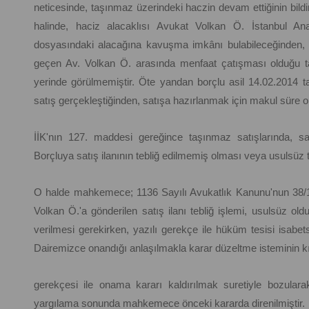
neticesinde, taşınmaz üzerindeki haczin devam ettiğinin bildi
halinde, haciz alacaklısı Avukat Volkan Ö. İstanbul An
dosyasındaki alacağına kavuşma imkânı bulabileceğinden, bu
geçen Av. Volkan Ö. arasında menfaat çatışması olduğu 
yerinde görülmemiştir. Öte yandan borçlu asil 14.02.2014 ta
satış gerçekleştiğinden, satışa hazırlanmak için makul süre o
İİK'nın 127. maddesi gereğince taşınmaz satışlarında, satış
Borçluya satış ilanının tebliğ edilmemiş olması veya usulsüz te
O halde mahkemece; 1136 Sayılı Avukatlık Kanunu'nun 38/1.
Volkan Ö.'a gönderilen satış ilanı tebliğ işlemi, usulsüz old
verilmesi gerekirken, yazılı gerekçe ile hüküm tesisi isabe
Dairemizce onandığı anlaşılmakla karar düzeltme isteminin
gerekçesi ile onama kararı kaldırılmak suretiyle bozular
yargılama sonunda mahkemece önceki kararda direnilmiştir.