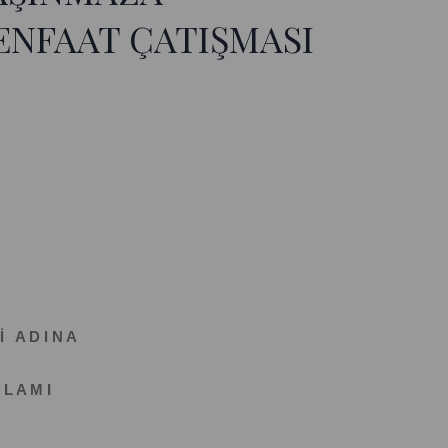
NFAAT ÇATIŞMASI
İ A D I N A
 L A M I