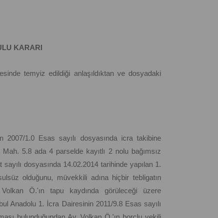
LU KARARI
sinde temyiz edildiği anlaşıldıktan ve dosyadaki
nin 2007/1.0 Esas sayılı dosyasında icra takibine
N.K. Mah. 5.8 ada 4 parselde kayıtlı 2 nolu bağımsız
t sayılı dosyasında 14.02.2014 tarihinde yapılan 1.
sulsüz olduğunu, müvekkili adına hiçbir tebligatın
v. Volkan Ö.'ın tapu kaydında görüleceği üzere
bul Anadolu 1. İcra Dairesinin 2011/9.8 Esas sayılı
ması bulunduğundan Av. Volkan Ö.'ın borçlu vekili