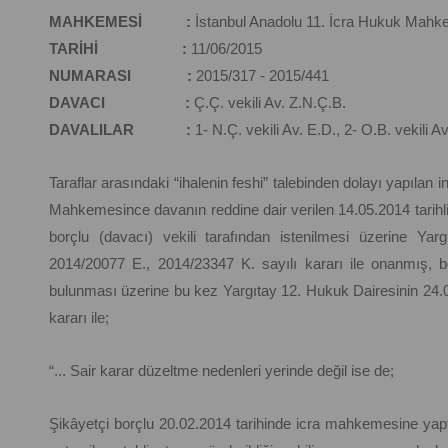
MAHKEMESİ :
İstanbul Anadolu 11. İcra Hukuk Mahk
TARİHİ :
11/06/2015
NUMARASI :
2015/317 - 2015/441
DAVACI :
Ç.Ç. vekili Av. Z.N.Ç.B.
DAVALILAR :
1- N.Ç. vekili Av. E.D., 2- O.B. vekili A
Taraflar arasındaki “ihalenin feshi” talebinden dolayı yapıla
Mahkemesince davanın reddine dair verilen 14.05.2014 tarihli
borçlu (davacı) vekili tarafından istenilmesi üzerine Yar
2014/20077 E., 2014/23347 K. sayılı kararı ile onanmış, b
bulunması üzerine bu kez Yargıtay 12. Hukuk Dairesinin 24.02
kararı ile;
“... Sair karar düzeltme nedenleri yerinde değil ise de;
Şikâyetçi borçlu 20.02.2014 tarihinde icra mahkemesine yapt