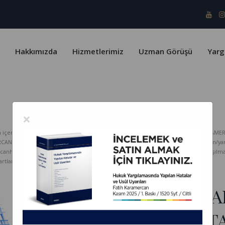
Hakkımızda
Hizmetlerimiz
Uzman Görüşü
Yarg
×
erik telif yasaları ve Türk Patent Enstitüsü kapsamında koruma altındadır. KARAMER
ERCAN HUKUK Bürosu hiçbir sorumluluk kabul etmez. www.karamercanhukuk.com/yargitay
rcanhukuk.com internet adresinden alındığı belirtilmeksizin kopyalanması, paylaşı
tlarını kabul etmiş sayılırsınız.
BORÇLUNUN VEKİLİ D
KENDİ DOSYASINDAN T