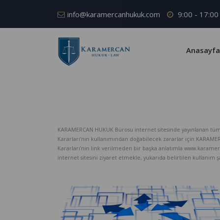
info@karamercanhukuk.com
9:00 - 17:00
Anasayfa
KARAMERCAN HUKUK Bürosu internet sitesinde yayınlanan tüm iç
Kararları’nın kullanımından doğabilecek zararlar için KARAM
Kararları’nın link verilmeden bir başka anlatımla www.karame
internet sitesini ziyaret etmekle, yukarıda belirtilen kullanım şar