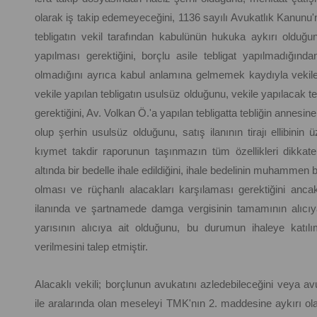
olarak iş takip edemeyeceğini, 1136 sayılı Avukatlık Kanunu'
tebligatın vekil tarafından kabulünün hukuka aykırı olduğunu
yapılması gerektiğini, borçlu asile tebligat yapılmadığınd
olmadığını ayrıca kabul anlamına gelmemek kaydıyla vekile
vekile yapılan tebligatın usulsüz olduğunu, vekile yapılacak te
gerektiğini, Av. Volkan Ö.'a yapılan tebligatta tebliğin annesine
olup şerhin usulsüz olduğunu, satış ilanının tirajı ellibinin 
kıymet takdir raporunun taşınmazın tüm özellikleri dikkat
altında bir bedelle ihale edildiğini, ihale bedelinin muhammen
olması ve rüçhanlı alacakları karşılaması gerektiğini ancak 
ilanında ve şartnamede damga vergisinin tamamının alıcıya 
yarısının alıcıya ait olduğunu, bu durumun ihaleye katılımı
verilmesini talep etmiştir.
Alacaklı vekili; borçlunun avukatını azledebileceğini veya av
ile aralarında olan meseleyi TMK'nın 2. maddesine aykırı ol