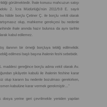
rildiği görülmektedir. İhale konusu mahcuzun satışı
adolu 2. İcra Müdürlüğü'nün 2011/9.8 E. sayılı
 hâlde borçlu Çetiner Ç. ile borçlu vekili olarak
tartışmasız olup, mahkeme gerekçesi bu nedenle
rihinde ihale anında hazır bulunsa da aynı tarihte
larak kabul edilemez.
 ilanının bir örneği borçluya tebliğ edilmelidir.
bliğ edilmesi başlı başına ihalenin feshi sebebidir.
 maddesi gereğince borçlu adına vekil olarak Av.
uğundan şikâyetin kabulü ile ihalenin feshine karar
tsiz olup kararın bu nedenle bozulması gerekirken,
 kısmen kabulüne karar vermek gerekmiştir…"
ak dosya yerine geri çevrilmekle yeniden yapılan