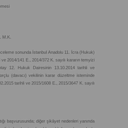
emesi
v. M.K.
n inceleme sonunda İstanbul Anadolu 11. İcra (Hukuk)
 ve 2014/141 E., 2014/372 K. sayılı kararın temyizi
gıtay 12. Hukuk Dairesinin 13.10.2014 tarihli ve
orçlu (davacı) vekilinin karar düzeltme isteminde
.2015 tarihli ve 2015/1608 E., 2015/3647 K. sayılı
ığı başvurusunda; diğer şikâyet nedenleri yanında