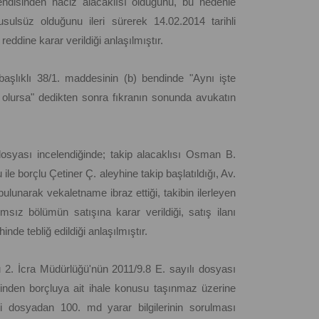
kendisinden haciz alacaklısı olduğunu, bu nedenle
usulsüz olduğunu ileri sürerek 14.02.2014 tarihli
eddine karar verildiği anlaşılmıştır.
başlıklı 38/1. maddesinin (b) bendinde "Aynı işte
 olursa" dedikten sonra fıkranın sonunda avukatın
dosyası incelendiğinde; takip alacaklısı Osman B.
le borçlu Çetiner Ç. aleyhine takip başlatıldığı, Av.
bulunarak vekaletname ibraz ettiği, takibin ilerleyen
ız bölümün satışına karar verildiği, satış ilanı
inde tebliğ edildiği anlaşılmıştır.
 2. İcra Müdürlüğü'nün 2011/9.8 E. sayılı dosyası
rinden borçluya ait ihale konusu taşınmaz üzerine
ği dosyadan 100. md yarar bilgilerinin sorulması