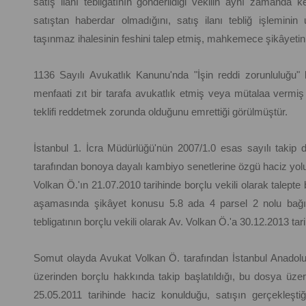
satış ilanı tebligatının gönderildiği vekilin aynı zamanda 
satıştan haberdar olmadığını, satış ilanı tebliğ işleminin 
taşınmaz ihalesinin feshini talep etmiş, mahkemece şikâyetin r
1136 Sayılı Avukatlık Kanunu'nda "İşin reddi zorunluluğu" 
menfaati zıt bir tarafa avukatlık etmiş veya mütalaa vermiş
teklifi reddetmek zorunda olduğunu emrettiği görülmüştür.
İstanbul 1. İcra Müdürlüğü'nün 2007/1.0 esas sayılı takip 
tarafından bonoya dayalı kambiyo senetlerine özgü haciz yolu i
Volkan Ö.'ın 21.07.2010 tarihinde borçlu vekili olarak talepte 
aşamasında şikâyet konusu 5.8 ada 4 parsel 2 nolu bağıms
tebligatının borçlu vekili olarak Av. Volkan Ö.'a 30.12.2013 tarih
Somut olayda Avukat Volkan Ö. tarafından İstanbul Anadolu
üzerinden borçlu hakkında takip başlatıldığı, bu dosya üze
25.05.2011 tarihinde haciz konulduğu, satışın gerçekleşti