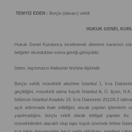
TEMYİZ EDEN :
Borçlu (davacı) vekili
HUKUK GENEL KURU
Hukuk Genel Kurulunca incelenerek direnme kararının süre
belgeler okunduktan sonra gereği görüşüldü:
İstem, taşınmazın ihalesinin feshine ilişkindir.
Borçlu vekili; müvekkili aleyhine İstanbul 1. İcra Dairesi
geçildiğini, müvekkili adına kayıtlı İstanbul ili, Ü. ilçesi, 
bölümün İstanbul Anadolu 19. İcra Dairesinin 2012/6.2 talima
açık arttırmada ihale edildiğini, ancak yapılan işlemlerin u
yapılmadığını, borçlu vekili olarak tebligat yapılan A
müvekkilinden alacaklı olup tapu kaydı üzerinde lehine İstan
icra takip dosyasından haciz şerhi olduğunu, menfaat çatış