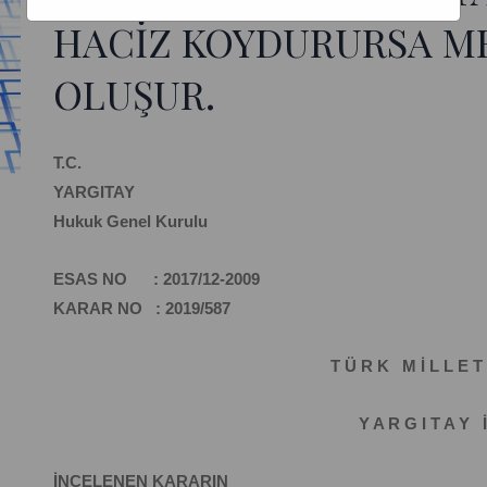
HACİZ KOYDURURSA ME
OLUŞUR.
T.C.
YARGITAY
Hukuk Genel Kurulu
ESAS NO : 2017/12-2009
KARAR NO : 2019/587
T Ü R K M İ L L E T 
Y A R G I T A Y İ
İNCELENEN KARARIN