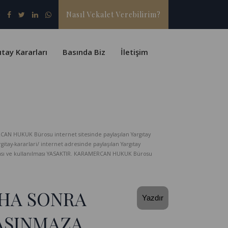
Nasıl Vekalet Verebilirim?
ıtay Kararları
Basında Biz
İletişim
CAN HUKUK Bürosu internet sitesinde paylaşılan Yargıtay
-kararlari/ internet adresinde paylaşılan Yargıtay
lması ve kullanılması YASAKTIR. KARAMERCAN HUKUK Bürosu
AHA SONRA
Yazdır
AŞINMAZA