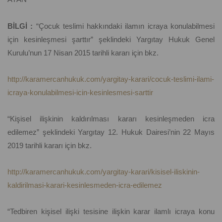
BİLGİ :
“Çocuk teslimi hakkındaki ilamın icraya konulabilmesi
için kesinleşmesi şarttır” şeklindeki Yargıtay Hukuk Genel
Kurulu’nun 17 Nisan 2015 tarihli kararı için bkz.
http://karamercanhukuk.com/yargitay-karari/cocuk-teslimi-ilami-
icraya-konulabilmesi-icin-kesinlesmesi-sarttir
“Kişisel ilişkinin kaldırılması kararı kesinleşmeden icra
edilemez” şeklindeki Yargıtay 12. Hukuk Dairesi’nin 22 Mayıs
2019 tarihli kararı için bkz.
http://karamercanhukuk.com/yargitay-karari/kisisel-iliskinin-
kaldirilmasi-karari-kesinlesmeden-icra-edilemez
“Tedbiren kişisel ilişki tesisine ilişkin karar ilamlı icraya konu