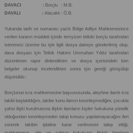
DAVACI :
Borçlu : M.B.
DAVALI :
Alacaklı : Ö.B.
Yukarıda tarih ve numarası yazılı Bölge Adliye Mahkemesince
verilen kararın müddeti içinde temyizen tetkiki borçlu tarafından
istenmesi üzerine bu işle ilgili dosya daireye gönderilmiş olup,
dava dosyası için Tetkik Hakimi Ummahan Yıldız tarafından
düzenlenen rapor dinlendikten ve dosya içerisindeki tüm
belgeler okunup incelendikten sonra işin gereği görüşülüp
düşünüldü :
Borçlunun icra mahkemesine başvurusunda, aleyhine ilamlı icra
takibi başlatıldığını, takibe konu ilamın kesinleşmediğini, çocukla
şahsi ilişki kurulmasına ilişkin ilamların kişiler hukukuna yönelik
olduğundan kesinleşmeden takip konusu yapılamayacağını ileri
sürerek takibin iptaline karar verilmesini talep ettiği,
mahkemece, aile ve şahsın hukukuna ilişkin ilamların