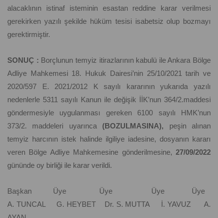
alacaklının istinaf isteminin esastan reddine karar verilmesi
gerekirken yazılı şekilde hüküm tesisi isabetsiz olup bozmayı
gerektirmiştir.
SONUÇ :
Borçlunun temyiz itirazlarının kabulü ile Ankara Bölge
Adliye Mahkemesi 18. Hukuk Dairesi’nin 25/10/2021 tarih ve
2020/597 E. 2021/2012 K sayılı kararının yukarıda yazılı
nedenlerle 5311 sayılı Kanun ile değişik İİK’nun 364/2.maddesi
göndermesiyle uygulanması gereken 6100 sayılı HMK’nun
373/2. maddeleri uyarınca
(BOZULMASINA),
peşin alınan
temyiz harcının istek halinde ilgiliye iadesine, dosyanın kararı
veren Bölge Adliye Mahkemesine gönderilmesine,
27/09/2022
gününde oy birliği ile karar verildi.
Başkan Üye Üye Üye Üye
A. TUNCAL G. HEYBET Dr. S. MUTTA İ. YAVUZ A.
AYAN