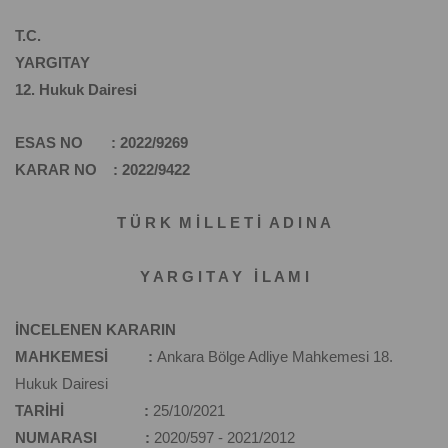
T.C.
YARGITAY
12. Hukuk Dairesi
ESAS NO : 2022/9269
KARAR NO : 2022/9422
T Ü R K M İ L L E T İ A D I N A
Y A R G I T A Y İ L A M I
İNCELENEN KARARIN
MAHKEMESİ :
Ankara Bölge Adliye Mahkemesi 18.
Hukuk Dairesi
TARİHİ :
25/10/2021
NUMARASI :
2020/597 - 2021/2012