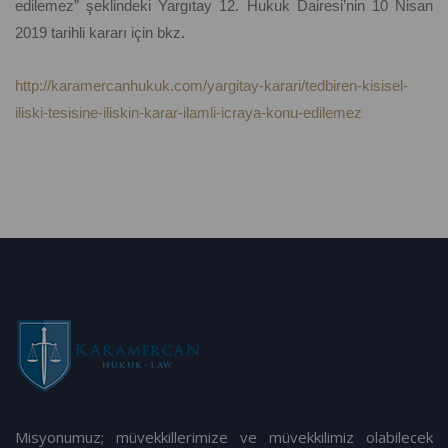
edilemez” şeklindeki Yargıtay 12. Hukuk Dairesi’nin 10 Nisan
2019 tarihli kararı için bkz.
http://karamercanhukuk.com/yargitay-karari/tedbiren-kisisel-
iliski-tesisine-iliskin-karar-ilamli-icraya-konu-edilemez
Misyonumuz; müvekkillerimize ve müvekkilimiz olabilecek