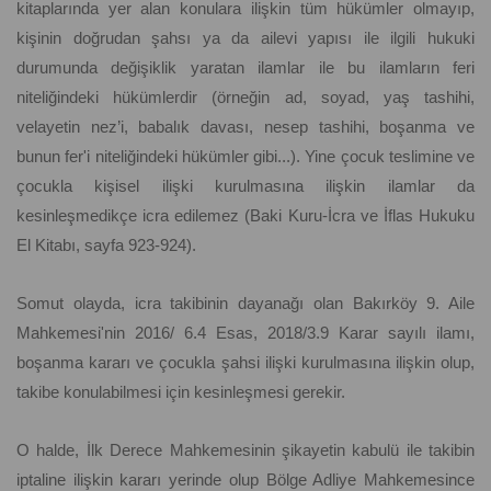
kitaplarında yer alan konulara ilişkin tüm hükümler olmayıp,
kişinin doğrudan şahsı ya da ailevi yapısı ile ilgili hukuki
durumunda değişiklik yaratan ilamlar ile bu ilamların feri
niteliğindeki hükümlerdir (örneğin ad, soyad, yaş tashihi,
velayetin nez’i, babalık davası, nesep tashihi, boşanma ve
bunun fer'i niteliğindeki hükümler gibi...). Yine çocuk teslimine ve
çocukla kişisel ilişki kurulmasına ilişkin ilamlar da
kesinleşmedikçe icra edilemez (Baki Kuru-İcra ve İflas Hukuku
El Kitabı, sayfa 923-924).
Somut olayda, icra takibinin dayanağı olan Bakırköy 9. Aile
Mahkemesi'nin 2016/ 6.4 Esas, 2018/3.9 Karar sayılı ilamı,
boşanma kararı ve çocukla şahsi ilişki kurulmasına ilişkin olup,
takibe konulabilmesi için kesinleşmesi gerekir.
O halde, İlk Derece Mahkemesinin şikayetin kabulü ile takibin
iptaline ilişkin kararı yerinde olup Bölge Adliye Mahkemesince