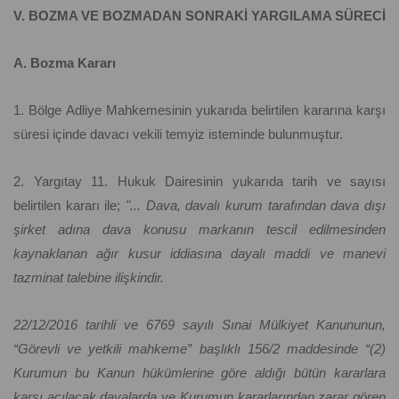
V. BOZMA VE BOZMADAN SONRAKİ YARGILAMA SÜRECİ
A. Bozma Kararı
1. Bölge Adliye Mahkemesinin yukarıda belirtilen kararına karşı
süresi içinde davacı vekili temyiz isteminde bulunmuştur.
2. Yargıtay 11. Hukuk Dairesinin yukarıda tarih ve sayısı
belirtilen kararı ile;
"... Dava, davalı kurum tarafından dava dışı
şirket adına dava konusu markanın tescil edilmesinden
kaynaklanan ağır kusur iddiasına dayalı maddi ve manevi
tazminat talebine ilişkindir.
22/12/2016 tarihli ve 6769 sayılı Sınai Mülkiyet Kanununun,
“Görevli ve yetkili mahkeme” başlıklı 156/2 maddesinde “(2)
Kurumun bu Kanun hükümlerine göre aldığı bütün kararlara
karşı açılacak davalarda ve Kurumun kararlarından zarar gören