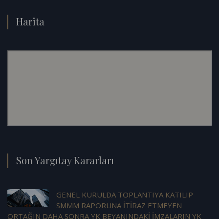
Harita
Son Yargıtay Kararları
GENEL KURULDA TOPLANTIYA KATILIP
SMMM RAPORUNA İTİRAZ ETMEYEN
ORTAĞIN DAHA SONRA YK BEYANINDAKİ İMZALARIN YK