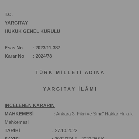
T.C.
YARGITAY
HUKUK GENEL KURULU
Esas No : 2023/11-387
Karar No : 2024/78
T Ü R K M İ L L E T İ A D I N A
Y A R G I T A Y İ L Â M I
İNCELENEN KARARIN
MAHKEMESİ :
Ankara 3. Fikri ve Sınaî Haklar Hukuk
Mahkemesi
TARİHİ :
27.10.2022
SAYISI :
2022/374 E., 2022/365 K.