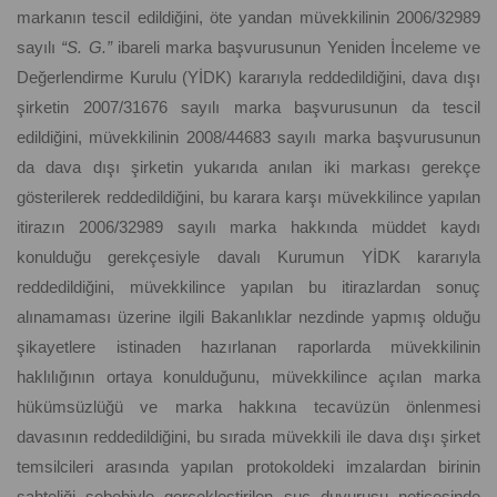
markanın tescil edildiğini, öte yandan müvekkilinin 2006/32989
sayılı
“S. G.”
ibareli marka başvurusunun Yeniden İnceleme ve
Değerlendirme Kurulu (YİDK) kararıyla reddedildiğini, dava dışı
şirketin 2007/31676 sayılı marka başvurusunun da tescil
edildiğini, müvekkilinin 2008/44683 sayılı marka başvurusunun
da dava dışı şirketin yukarıda anılan iki markası gerekçe
gösterilerek reddedildiğini, bu karara karşı müvekkilince yapılan
itirazın 2006/32989 sayılı marka hakkında müddet kaydı
konulduğu gerekçesiyle davalı Kurumun YİDK kararıyla
reddedildiğini, müvekkilince yapılan bu itirazlardan sonuç
alınamaması üzerine ilgili Bakanlıklar nezdinde yapmış olduğu
şikayetlere istinaden hazırlanan raporlarda müvekkilinin
haklılığının ortaya konulduğunu, müvekkilince açılan marka
hükümsüzlüğü ve marka hakkına tecavüzün önlenmesi
davasının reddedildiğini, bu sırada müvekkili ile dava dışı şirket
temsilcileri arasında yapılan protokoldeki imzalardan birinin
sahteliği sebebiyle gerçekleştirilen suç duyurusu neticesinde