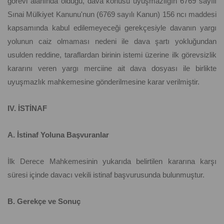
görevi alanında olduğu, dava konusu uyuşmazlığın 6769 sayılı
Sınai Mülkiyet Kanunu'nun (6769 sayılı Kanun) 156 ncı maddesi
kapsamında kabul edilemeyeceği gerekçesiyle davanın yargı
yolunun caiz olmaması nedeni ile dava şartı yokluğundan
usulden reddine, taraflardan birinin istemi üzerine ilk görevsizlik
kararını veren yargı merciine ait dava dosyası ile birlikte
uyuşmazlık mahkemesine gönderilmesine karar verilmiştir.
IV. İSTİNAF
A. İstinaf Yoluna Başvuranlar
İlk Derece Mahkemesinin yukarıda belirtilen kararına karşı
süresi içinde davacı vekili istinaf başvurusunda bulunmuştur.
B. Gerekçe ve Sonuç