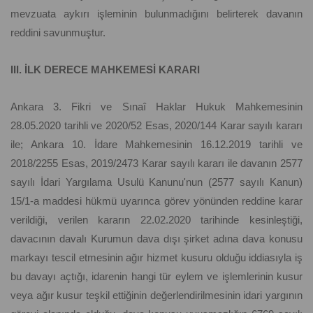
mevzuata aykırı işleminin bulunmadığını belirterek davanın
reddini savunmuştur.
III. İLK DERECE MAHKEMESİ KARARI
Ankara 3. Fikri ve Sınaî Haklar Hukuk Mahkemesinin
28.05.2020 tarihli ve 2020/52 Esas, 2020/144 Karar sayılı kararı
ile; Ankara 10. İdare Mahkemesinin 16.12.2019 tarihli ve
2018/2255 Esas, 2019/2473 Karar sayılı kararı ile davanın 2577
sayılı İdari Yargılama Usulü Kanunu'nun (2577 sayılı Kanun)
15/1-a maddesi hükmü uyarınca görev yönünden reddine karar
verildiği, verilen kararın 22.02.2020 tarihinde kesinleştiği,
davacının davalı Kurumun dava dışı şirket adına dava konusu
markayı tescil etmesinin ağır hizmet kusuru olduğu iddiasıyla iş
bu davayı açtığı, idarenin hangi tür eylem ve işlemlerinin kusur
veya ağır kusur teşkil ettiğinin değerlendirilmesinin idari yargının