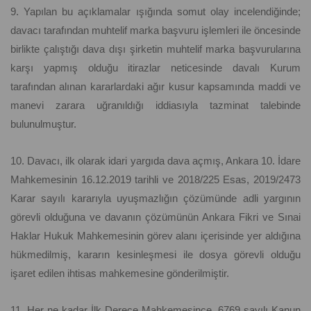
9. Yapılan bu açıklamalar ışığında somut olay incelendiğinde;
davacı tarafından muhtelif marka başvuru işlemleri ile öncesinde
birlikte çalıştığı dava dışı şirketin muhtelif marka başvurularına
karşı yapmış olduğu itirazlar neticesinde davalı Kurum
tarafından alınan kararlardaki ağır kusur kapsamında maddi ve
manevi zarara uğranıldığı iddiasıyla tazminat talebinde
bulunulmuştur.
10. Davacı, ilk olarak idari yargıda dava açmış, Ankara 10. İdare
Mahkemesinin 16.12.2019 tarihli ve 2018/225 Esas, 2019/2473
Karar sayılı kararıyla uyuşmazlığın çözümünde adli yargının
görevli olduğuna ve davanın çözümünün Ankara Fikri ve Sınai
Haklar Hukuk Mahkemesinin görev alanı içerisinde yer aldığına
hükmedilmiş, kararın kesinleşmesi ile dosya görevli olduğu
işaret edilen ihtisas mahkemesine gönderilmiştir.
11. Her ne kadar İlk Derece Mahkemesince, 6769 sayılı Kanun