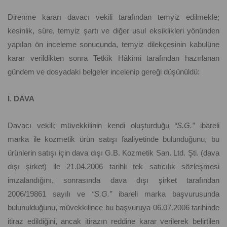
Direnme kararı davacı vekili tarafından temyiz edilmekle;
kesinlik, süre, temyiz şartı ve diğer usul eksiklikleri yönünden
yapılan ön inceleme sonucunda, temyiz dilekçesinin kabulüne
karar verildikten sonra Tetkik Hâkimi tarafından hazırlanan
gündem ve dosyadaki belgeler incelenip gereği düşünüldü:
I. DAVA
Davacı vekili; müvekkilinin kendi oluşturduğu
“S.G.”
ibareli
marka ile kozmetik ürün satışı faaliyetinde bulunduğunu, bu
ürünlerin satışı için dava dışı G.B. Kozmetik San. Ltd. Şti. (dava
dışı şirket) ile 21.04.2006 tarihli tek satıcılık sözleşmesi
imzalandığını, sonrasında dava dışı şirket tarafından
2006/19861 sayılı ve
“S.G.”
ibareli marka başvurusunda
bulunulduğunu, müvekkilince bu başvuruya 06.07.2006 tarihinde
itiraz edildiğini, ancak itirazın reddine karar verilerek belirtilen