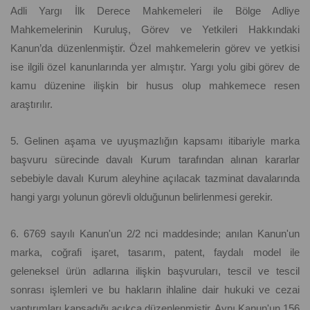
Adli Yargı İlk Derece Mahkemeleri ile Bölge Adliye
Mahkemelerinin Kuruluş, Görev ve Yetkileri Hakkındaki
Kanun’da düzenlenmiştir. Özel mahkemelerin görev ve yetkisi
ise ilgili özel kanunlarında yer almıştır. Yargı yolu gibi görev de
kamu düzenine ilişkin bir husus olup mahkemece resen
araştırılır.
5. Gelinen aşama ve uyuşmazlığın kapsamı itibariyle marka
başvuru sürecinde davalı Kurum tarafından alınan kararlar
sebebiyle davalı Kurum aleyhine açılacak tazminat davalarında
hangi yargı yolunun görevli olduğunun belirlenmesi gerekir.
6. 6769 sayılı Kanun'un 2/2 nci maddesinde; anılan Kanun'un
marka, coğrafi işaret, tasarım, patent, faydalı model ile
geleneksel ürün adlarına ilişkin başvuruları, tescil ve tescil
sonrası işlemleri ve bu hakların ihlaline dair hukuki ve cezai
yaptırımları kapsadığı açıkça düzenlenmiştir. Aynı Kanun'un 156