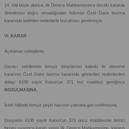
14. Hâl böyle olunca; İlk Derece Mahkemesince önceki kararda
direnilmesi doğru olmadığından hükmün Özel Daire bozma
kararında belirtilen nedenlerle bozulması gerekmiştir.
VI. KARAR
Açıklanan sebeplerle;
Davacı vekillerinin temyiz itirazlarının kabulü ile direnme
kararının Özel Daire bozma kararında gösterilen nedenlerden
dolayı 6100 sayılı Kanun’un 371 inci maddesi gereğince
BOZULMASINA,
İstek hâlinde temyiz peşin harcının yatırana geri verilmesine,
Dosyanın 6100 sayılı Kanun’un 373 üncü maddesinin birinci
fıkrası uyarınca kararı veren İlk Derece Mahkemesine, kararın