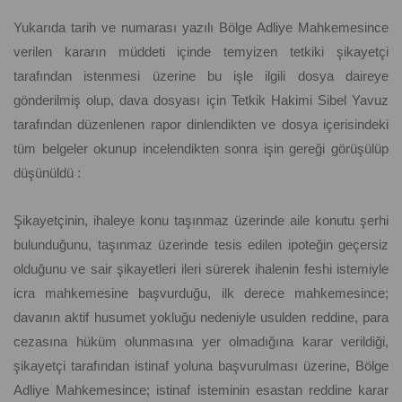
Yukarıda tarih ve numarası yazılı Bölge Adliye Mahkemesince
verilen kararın müddeti içinde temyizen tetkiki şikayetçi
tarafından istenmesi üzerine bu işle ilgili dosya daireye
gönderilmiş olup, dava dosyası için Tetkik Hakimi Sibel Yavuz
tarafından düzenlenen rapor dinlendikten ve dosya içerisindeki
tüm belgeler okunup incelendikten sonra işin gereği görüşülüp
düşünüldü :
Şikayetçinin, ihaleye konu taşınmaz üzerinde aile konutu şerhi
bulunduğunu, taşınmaz üzerinde tesis edilen ipoteğin geçersiz
olduğunu ve sair şikayetleri ileri sürerek ihalenin feshi istemiyle
icra mahkemesine başvurduğu, ilk derece mahkemesince;
davanın aktif husumet yokluğu nedeniyle usulden reddine, para
cezasına hüküm olunmasına yer olmadığına karar verildiği,
şikayetçi tarafından istinaf yoluna başvurulması üzerine, Bölge
Adliye Mahkemesince; istinaf isteminin esastan reddine karar