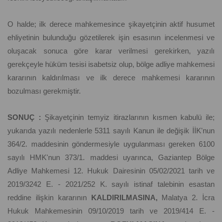
O halde; ilk derece mahkemesince şikayetçinin aktif husumet
ehliyetinin bulunduğu gözetilerek işin esasının incelenmesi ve
oluşacak sonuca göre karar verilmesi gerekirken, yazılı
gerekçeyle hüküm tesisi isabetsiz olup, bölge adliye mahkemesi
kararının kaldırılması ve ilk derece mahkemesi kararının
bozulması gerekmiştir.
SONUÇ :
Şikayetçinin temyiz itirazlarının kısmen kabulü ile;
yukarıda yazılı nedenlerle 5311 sayılı Kanun ile değişik İİK'nun
364/2. maddesinin göndermesiyle uygulanması gereken 6100
sayılı HMK'nun 373/1. maddesi uyarınca, Gaziantep Bölge
Adliye Mahkemesi 12. Hukuk Dairesinin 05/02/2021 tarih ve
2019/3242 E. - 2021/252 K. sayılı istinaf talebinin esastan
reddine ilişkin kararının
KALDIRILMASINA,
Malatya 2. İcra
Hukuk Mahkemesinin 09/10/2019 tarih ve 2019/414 E. -