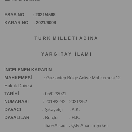
ESAS NO : 2021/4568
KARAR NO : 2021/6008
T Ü R K M İ L L E T İ A D I N A
Y A R G I T A Y İ L A M I
İNCELENEN KARARIN
MAHKEMESİ :
Gaziantep Bölge Adliye Mahkemesi 12.
Hukuk Dairesi
TARİHİ :
05/02/2021
NUMARASI :
2019/3242 - 2021/252
DAVACI :
Şikayetçi : A.K.
DAVALILAR :
Borçlu : H.K.
İhale Alıcısı : Q.F. Anonim Şirketi