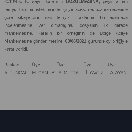
2019/459 K. sayılı kararının
BOZULMASINA,
peşin alınan
temyiz harcının istek halinde ilgiliye iadeszine, bozma nedenine
göre şikayetçinin sair temyiz itirazlarının bu aşamada
incelenmesine yer olmadığına, dosyanın ilk derece
mahkemesine, kararın bir örneğinin de Bölge Adliye
Mahkemesine gönderilmesine,
03/06/2021
gününde oy birliğiyle
karar verildi.
Başkan Üye Üye Üye Üye
A. TUNCAL M. ÇAMUR S. MUTTA İ. YAVUZ A. AYAN