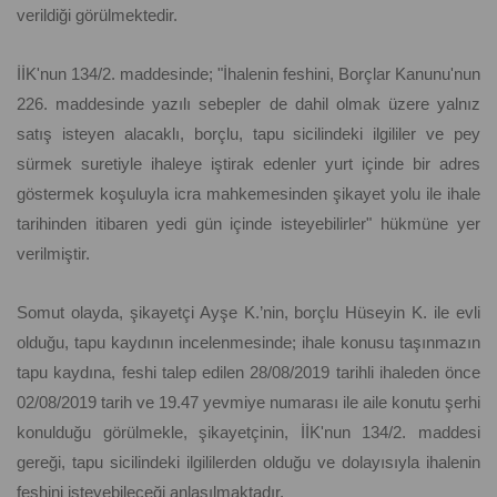
verildiği görülmektedir.
İİK'nun 134/2. maddesinde; "İhalenin feshini, Borçlar Kanunu'nun
226. maddesinde yazılı sebepler de dahil olmak üzere yalnız
satış isteyen alacaklı, borçlu, tapu sicilindeki ilgililer ve pey
sürmek suretiyle ihaleye iştirak edenler yurt içinde bir adres
göstermek koşuluyla icra mahkemesinden şikayet yolu ile ihale
tarihinden itibaren yedi gün içinde isteyebilirler" hükmüne yer
verilmiştir.
Somut olayda, şikayetçi Ayşe K.’nin, borçlu Hüseyin K. ile evli
olduğu, tapu kaydının incelenmesinde; ihale konusu taşınmazın
tapu kaydına, feshi talep edilen 28/08/2019 tarihli ihaleden önce
02/08/2019 tarih ve 19.47 yevmiye numarası ile aile konutu şerhi
konulduğu görülmekle, şikayetçinin, İİK'nun 134/2. maddesi
gereği, tapu sicilindeki ilgililerden olduğu ve dolayısıyla ihalenin
feshini isteyebileceği anlaşılmaktadır.