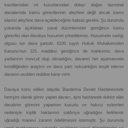
kasıtlarından ve kusurlarından dolayı doğan tazminat
davalarında kamu görevlilerinin aleyhine değil ancak kamu
idaresi aleyhine dava açabileceğinin kabulü gerekir. Şu durumda
yukarıda açıklanan yasal düzenlemeler gereğince kamu
görevlisi olan davalıya husumet yöneltilemez. Husumetin varlığı
olgusu ise dava şartıdır. 6100 sayılı Hukuk Muhakemeleri
Kanunu'nun 115. maddesi gereğince de mahkeme, dava
şartlarının mevcut olup olmadığını, davanın her aşamasında
kendiliğinden araştırır ve dava şartı noksanlığını tespit ederse
davanın usulden reddine karar verir.
Davaya konu edilen olayda; Bandırma Devlet Hastanesinde
hemşire olarak görev yapan davacı, aynı hastanede doktor olan
davalının görevini yaparken kusurlu ve haksız eylemleri
nedeniyle kişilik haklarının saldırıya uğradığını belirterek
uğradığı manevi zararın ödetilmesini istemiştir. Şu durumda
yerel mahkemece yukarıda açıklanan yasal düzenlemeler ve