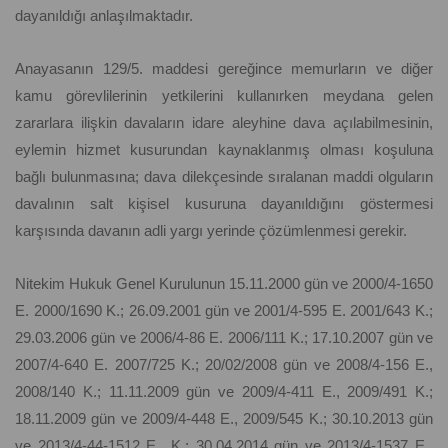
dayanıldığı anlaşılmaktadır.
Anayasanın 129/5. maddesi gereğince memurların ve diğer
kamu görevlilerinin yetkilerini kullanırken meydana gelen
zararlara ilişkin davaların idare aleyhine dava açılabilmesinin,
eylemin hizmet kusurundan kaynaklanmış olması koşuluna
bağlı bulunmasına; dava dilekçesinde sıralanan maddi olguların
davalının salt kişisel kusuruna dayanıldığını göstermesi
karşısında davanın adli yargı yerinde çözümlenmesi gerekir.
Nitekim Hukuk Genel Kurulunun 15.11.2000 gün ve 2000/4-1650
E. 2000/1690 K.; 26.09.2001 gün ve 2001/4-595 E. 2001/643 K.;
29.03.2006 gün ve 2006/4-86 E. 2006/111 K.; 17.10.2007 gün ve
2007/4-640 E. 2007/725 K.; 20/02/2008 gün ve 2008/4-156 E.,
2008/140 K.; 11.11.2009 gün ve 2009/4-411 E., 2009/491 K.;
18.11.2009 gün ve 2009/4-448 E., 2009/545 K.; 30.10.2013 gün
ve 2013/4-44-1512 E., K.; 30.04.2014 gün ve 2013/4-1537 E.,