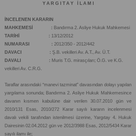
Y A R G I T A Y İ L A M I
İNCELENEN KARARIN
MAHKEMESİ :
Bandırma 2. Asliye Hukuk Mahkemesi
TARİHİ :
13/12/2012
NUMARASI :
2012/350 - 2012/442
DAVACI :
Ş.B. vekilleri Av. A.T., Av. Ü.T.
DAVALI :
Muris T.G. mirasçıları; Ö.G. ve K.G.
vekilleri Av. C.R.G.
Taraflar arasındaki “manevi tazminat” davasından dolayı yapılan
yargılama sonunda; Bandırma 2. Asliye Hukuk Mahkemesince
davanın kısmen kabulüne dair verilen 30.07.2010 gün ve
2010/131 Esas, 2010/272 Karar sayılı kararın incelenmesi
davalı vekili tarafından istenilmesi üzerine, Yargıtay 4. Hukuk
Dairesinin 02.04.2012 gün ve 2012/3988 Esas, 2012/5434 Karar
sayılı ilamı ile;