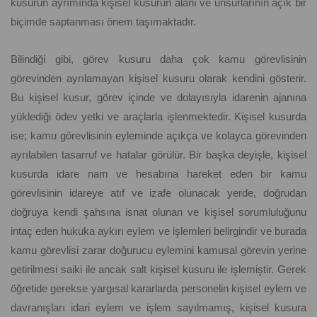
kusurun ayrımında kişisel kusurun alanı ve unsurlarının açık bir
biçimde saptanması önem taşımaktadır.
Bilindiği gibi, görev kusuru daha çok kamu görevlisinin
görevinden ayrılamayan kişisel kusuru olarak kendini gösterir.
Bu kişisel kusur, görev içinde ve dolayısıyla idarenin ajanına
yüklediği ödev yetki ve araçlarla işlenmektedir. Kişisel kusurda
ise; kamu görevlisinin eyleminde açıkça ve kolayca görevinden
ayrılabilen tasarruf ve hatalar görülür. Bir başka deyişle, kişisel
kusurda idare nam ve hesabına hareket eden bir kamu
görevlisinin idareye atıf ve izafe olunacak yerde, doğrudan
doğruya kendi şahsına isnat olunan ve kişisel sorumluluğunu
intaç eden hukuka aykırı eylem ve işlemleri belirgindir ve burada
kamu görevlisi zarar doğurucu eylemini kamusal görevin yerine
getirilmesi saiki ile ancak salt kişisel kusuru ile işlemiştir. Gerek
öğretide gerekse yargısal kararlarda personelin kişisel eylem ve
davranışları idari eylem ve işlem sayılmamış, kişisel kusura