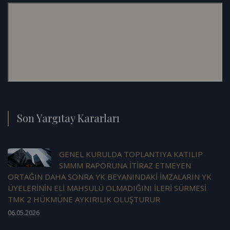
Son Yargıtay Kararları
GENEL KURULDA TOPLANTIYA KATILIP
SMMM RAPORUNA İTİRAZ ETMEYEN
ORTAĞIN DAHA SONRA YK BEYANINDAKİ İMZALARIN YK
ÜYELERİNİN ELİ MAHSULÜ OLMADIĞINI İLERİ SÜRMESİ
TMK 2 HÜKMÜNE AYKIRILIK OLUŞTURUR
06.05.2026