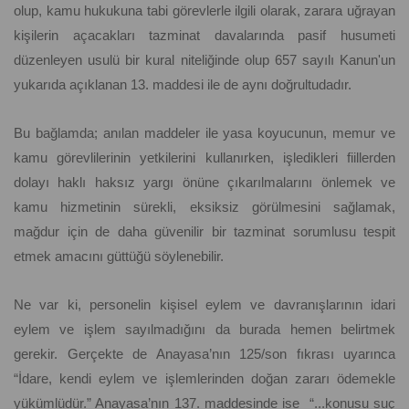
olup, kamu hukukuna tabi görevlerle ilgili olarak, zarara uğrayan
kişilerin açacakları tazminat davalarında pasif husumeti
düzenleyen usulü bir kural niteliğinde olup 657 sayılı Kanun'un
yukarıda açıklanan 13. maddesi ile de aynı doğrultudadır.
Bu bağlamda; anılan maddeler ile yasa koyucunun, memur ve
kamu görevlilerinin yetkilerini kullanırken, işledikleri fiillerden
dolayı haklı haksız yargı önüne çıkarılmalarını önlemek ve
kamu hizmetinin sürekli, eksiksiz görülmesini sağlamak,
mağdur için de daha güvenilir bir tazminat sorumlusu tespit
etmek amacını güttüğü söylenebilir.
Ne var ki, personelin kişisel eylem ve davranışlarının idari
eylem ve işlem sayılmadığını da burada hemen belirtmek
gerekir. Gerçekte de Anayasa’nın 125/son fıkrası uyarınca
“İdare, kendi eylem ve işlemlerinden doğan zararı ödemekle
yükümlüdür.” Anayasa’nın 137. maddesinde ise “...konusu suç