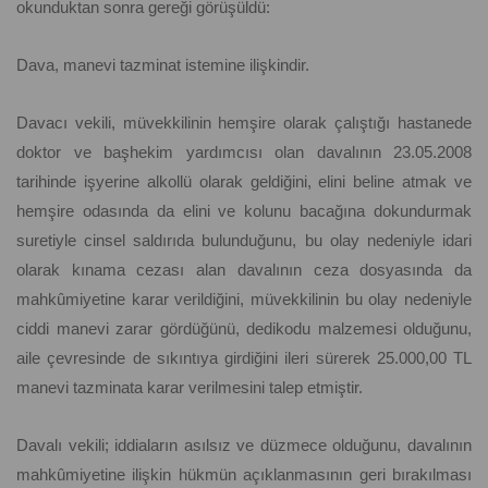
okunduktan sonra gereği görüşüldü:
Dava, manevi tazminat istemine ilişkindir.
Davacı vekili, müvekkilinin hemşire olarak çalıştığı hastanede
doktor ve başhekim yardımcısı olan davalının 23.05.2008
tarihinde işyerine alkollü olarak geldiğini, elini beline atmak ve
hemşire odasında da elini ve kolunu bacağına dokundurmak
suretiyle cinsel saldırıda bulunduğunu, bu olay nedeniyle idari
olarak kınama cezası alan davalının ceza dosyasında da
mahkûmiyetine karar verildiğini, müvekkilinin bu olay nedeniyle
ciddi manevi zarar gördüğünü, dedikodu malzemesi olduğunu,
aile çevresinde de sıkıntıya girdiğini ileri sürerek 25.000,00 TL
manevi tazminata karar verilmesini talep etmiştir.
Davalı vekili; iddiaların asılsız ve düzmece olduğunu, davalının
mahkûmiyetine ilişkin hükmün açıklanmasının geri bırakılması