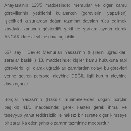
Anayasa'nın 129/5 maddesinde; memurlar ve diğer kamu
görevlilerinin yetkilerini kullanırken (görevlerini yaparken)
işledikleri kusurlardan doğan tazminat davaları rücu edilmek
kaydıyla kanunun gösterdiği şekil ve şartlara uygun olarak
ANCAK idare aleyhine dava açılabilir.
657 sayılı Devlet Memurları Yasası'nın (kişilerin uğradıkları
zararlar başlıklı) 13. maddesinde; kişiler kamu hukukuna tabi
görevlerle ilgili olarak uğradıkları zararlardan dolayı bu görevleri
yerine getiren personel aleyhine DEĞİL ilgili kurum aleyhine
dava açarlar.
Borçlar Yasası'nın (Haksız muamelelerden doğan borçlar
başlıklı) 41/1 maddesinde; gerek kasten gerek ihmal ve
teseyyüp yahut tedbirsizlik ile haksız bir surette diğer kimseye
bir zarar ika eden şahıs o zararın tazminine mecburdur.