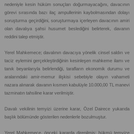
nedeniyle kesin hüküm sonuçları doğurmayacağını, davacının
görevi sırasında bazı ilaç ampullerinin kaybolmasından dolayı
soruşturma geçirdiğini, soruşturmaya içerleyen davacının amiri
olan davalıya şahsi husumet beslediğini belirterek, davanın
reddini talep etmiştir.
Yerel Mahkemece; davalının davacıya yönelik cinsel saldırı ve
taciz eylemini gerçekleştirdiğinin kesinleşen mahkeme ilamı ve
tanık beyanlarıyla belirlendiği, tarafların ekonomik durumu ve
aralarındaki amir-memur ilişkisi sebebiyle olayın vahameti
nazara alınarak davanın kısmen kabulüyle 10.000,00 TL manevi
tazminatın tahsiline karar verilmiştir.
Davalı vekilinin temyizi üzerine karar, Özel Dairece yukarıda
başlık bölümünde gösterilen nedenlerle bozulmuştur.
Yerel Mahkemece, önceki kararda direnilmiş; hükmü temyize