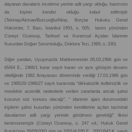
dayanan davaların inceleme yerinin adli yargı olduğu, hasmının
da kişinin kendisi olduğu kabul edilmiştir
(Tekinay/Akman/Burcuoğlu/Altop, Borçlar Hukuku Genel
Hükümler, 7. Bası, İstanbul 1993, s. 505; tanım yönünden
Cüneyt Ozansoy, Tarihsel ve Kuramsal Açıdan İdarenin
Kusurdan Doğan Sorumluluğu, Doktora Tezi, 1989, s. 330)
Diğer yandan, Uyuşmazlık Mahkemesinin 05.03.1966 gün ve
65/64 E., 1966/1 karar sayılı kararı ve aynı görüşün devamı
niteliğinde 1982 Anayasası döneminde verdiği 17.03.1986 gün
ve 1985/20-1986/27 sayılı kararında “dikkatsizlik tedbirsizlik ve
meslekte acemilik nedenlerle verilen zararlarda ancak şahsi
kusurun söz konusu olacağı”, “ idarenin ajanı durumundaki
kişilerin şahsi kusurları yönünden kendilerine açılan tazminat
davalarının adli yargı yerinde görülmesi gerektiği” ilkesi
benimsenmiştir (Cüneyt Ozansoy, s. 247 vd.; Hukuk Genel
Kurulu’nun 26/09/2001 gün ve 2001/4-595 E., 2001/643 K. sayılı