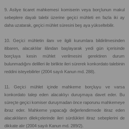
9. Asliye ticaret mahkemesi komiserin veya borçlunun makul
sebeplere dayalı talebi üzerine geçici mühleti en fazla iki ay
daha uzatarak, geçici mühlet süresini beş aya yükseltebilir.
10. Geçici mühletin ilanı ve ilgili kurumlara bildirilmesinden
itibaren, alacaklılar ilândan başlayarak yedi gün içerisinde
borçluya kesin mühlet verilmesini gerektiren durum
bulunmadığını delilleri ile birlikte ileri sürerek konkordato talebinin
reddini isteyebilirler (2004 sayılı Kanun md. 288).
11. Geçici mühlet içinde mahkeme borçluyu ve varsa
konkordato talep eden alacaklıyı duruşmaya davet eder. Bu
süreçte geçici komiser duruşmadan önce raporunu mahkemeye
ibraz eder. Mahkeme yapacağı değerlendirmede itiraz eden
alacaklıların dilekçelerinde ileri sürdükleri itiraz sebeplerini de
dikkate alır (2004 sayılı Kanun md. 289/2).