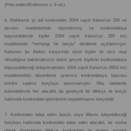
(Pekcanitez/Erdönmez s. 6 vd.).
6. Mahkeme içi adi konkordato 2004 sayılı Kanun'un 285 ve
devamı maddelerinde düzenlenmiş ve konkordatoya
başvurabilecek kişiler 2004 sayılı Kanun'un 285 inci
maddesinde “herhangi bir borçlu” denilerek açıklanmıştır.
Kanunun bu ifadesi karşısında tüzel kişiler ile tacir olup
olmadığına bakılmaksızın bütün gerçek kişilerin konkordatoya
başvurabileceği anlaşılmaktadır. 2004 sayılı Kanun'un 285/2 inci
maddesindeki düzenleme uyarınca konkordatoya başvuru
imkânı sadece borçluya tanınmamıştır. İflâs talebinde
bulunabilecek her alacaklı da gerekçeli bir dilekçe ile borçlu
hakkında konkordato işlemlerinin başlatılmasını isteyebilir.
7. Konkordato talep eden borçlu veya iflâsını isteyebileceği
borçlusu hakkında konkordato talep eden alacaklı, bir nüsha
olarak düzenlenen dilekçe, konkordato ön projesi, ayrıntılı