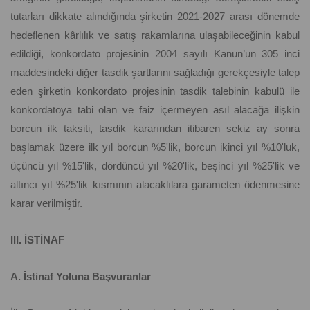
tutarları dikkate alındığında şirketin 2021-2027 arası dönemde
hedeflenen kârlılık ve satış rakamlarına ulaşabileceğinin kabul
edildiği, konkordato projesinin 2004 sayılı Kanun’un 305 inci
maddesindeki diğer tasdik şartlarını sağladığı gerekçesiyle talep
eden şirketin konkordato projesinin tasdik talebinin kabulü ile
konkordatoya tabi olan ve faiz içermeyen asıl alacağa ilişkin
borcun ilk taksiti, tasdik kararından itibaren sekiz ay sonra
başlamak üzere ilk yıl borcun %5'lik, borcun ikinci yıl %10'luk,
üçüncü yıl %15'lik, dördüncü yıl %20'lik, beşinci yıl %25'lik ve
altıncı yıl %25'lik kısmının alacaklılara garameten ödenmesine
karar verilmiştir.
III. İSTİNAF
A. İstinaf Yoluna Başvuranlar