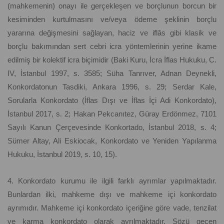
(mahkemenin) onayı ile gerçekleşen ve borçlunun borcun bir
kesiminden kurtulmasını ve/veya ödeme şeklinin borçlu
yararına değişmesini sağlayan, haciz ve iflâs gibi klasik ve
borçlu bakımından sert cebri icra yöntemlerinin yerine ikame
edilmiş bir kolektif icra biçimidir (Baki Kuru, İcra İflas Hukuku, C.
IV, İstanbul 1997, s. 3585; Süha Tanrıver, Adnan Deynekli,
Konkordatonun Tasdiki, Ankara 1996, s. 29; Serdar Kale,
Sorularla Konkordato (İflas Dışı ve İflas İçi Adi Konkordato),
İstanbul 2017, s. 2; Hakan Pekcanıtez, Güray Erdönmez, 7101
Sayılı Kanun Çerçevesinde Konkortado, İstanbul 2018, s. 4;
Sümer Altay, Ali Eskiocak, Konkordato ve Yeniden Yapılanma
Hukuku, İstanbul 2019, s. 10, 15).
4. Konkordato kurumu ile ilgili farklı ayrımlar yapılmaktadır.
Bunlardan ilki, mahkeme dışı ve mahkeme içi konkordato
ayrımıdır. Mahkeme içi konkordato içeriğine göre vade, tenzilat
ve karma konkordato olarak ayrılmaktadır. Sözü geçen