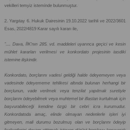
vekilleri temyiz isteminde bulunmuştur.
2. Yargıtay 6. Hukuk Dairesinin 19.10.2022 tarihli ve 2022/3601
Esas, 2022/4819 Karar sayılı kararı ile,
".... Dava, İİK’nın 285. vd. maddeleri uyarınca geçici ve kesin
mühlet kararları verilmesi ve konkordato projesinin tasdiki
istemine ilişkindir.
Konkordato, borçlarını vadesi geldiği halde ödeyemeyen veya
vadesinde ödeyememe tehlikesi altında bulunan herhangi bir
borçlunun, vade verilmek veya tenzilat yapılmak suretiyle
borçlarını ödeyebilmek veya muhtemel bir iflastan kurtulmak için
başvurabileceği kendine özgü bir cebri icra kurumudur.
Konkordatoda amaç, elinde olmayan nedenlerle işleri iyi
gitmeyen, mali durumu bozulmuş olan ve borçlarını ödeyip
faaliyetlerini devam ettirmek isteyen dürüst borçluyu koruyarak