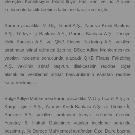
Gereçleri Konfeksiyon Tekstil Itriyat Paz. San. ve Tic. A.Ş.nin
konkordato tasdik talebinin kabulüne karar verilmiştir.
Kararın alacaklılar V. Dış Ticaret A.Ş., Yapı ve Kredi Bankası
A.Ş., Türkiye İş Bankası A.Ş., Garanti Bankası A.Ş., Türkiye
Halk Bankası A.Ş. ve QNB Finans Faktöring A.Ş. vekilleri
tarafından istinaf edilmesi üzerine, Bölge Adliye Mahkemesince
yapılan inceleme sonucunda alacaklı QNB Finans Faktöring
A.Ş. vekilinin istinaf başvuru dilekçesinin reddine, diğer
alacaklılar vekillerinin istinaf başvurularının esastan reddine
karar verilmiştir.
Bölge Adliye Mahkemesi kararı alacaklılar V. Dış Ticaret A.Ş., S.
Kargo Lojistik A.Ş., Yapı ve Kredi Bankası A.Ş. ve Türkiye İş
Bankası A.Ş. vekilleri tarafından temyiz edilmesi üzerine
Yargıtay 6. Hukuk Dairesince yapılan inceleme sonunda
bozulmuş, İlk Derece Mahkemesi tarafından Özel Daire bozma