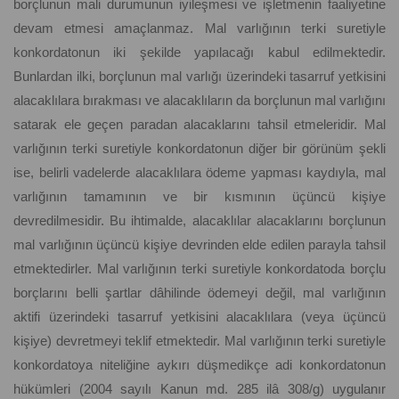
borçlunun mali durumunun iyileşmesi ve işletmenin faaliyetine
devam etmesi amaçlanmaz. Mal varlığının terki suretiyle
konkordatonun iki şekilde yapılacağı kabul edilmektedir.
Bunlardan ilki, borçlunun mal varlığı üzerindeki tasarruf yetkisini
alacaklılara bırakması ve alacaklıların da borçlunun mal varlığını
satarak ele geçen paradan alacaklarını tahsil etmeleridir. Mal
varlığının terki suretiyle konkordatonun diğer bir görünüm şekli
ise, belirli vadelerde alacaklılara ödeme yapması kaydıyla, mal
varlığının tamamının ve bir kısmının üçüncü kişiye
devredilmesidir. Bu ihtimalde, alacaklılar alacaklarını borçlunun
mal varlığının üçüncü kişiye devrinden elde edilen parayla tahsil
etmektedirler. Mal varlığının terki suretiyle konkordatoda borçlu
borçlarını belli şartlar dâhilinde ödemeyi değil, mal varlığının
aktifi üzerindeki tasarruf yetkisini alacaklılara (veya üçüncü
kişiye) devretmeyi teklif etmektedir. Mal varlığının terki suretiyle
konkordatoya niteliğine aykırı düşmedikçe adi konkordatonun
hükümleri (2004 sayılı Kanun md. 285 ilâ 308/g) uygulanır