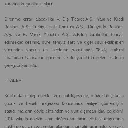
kararına karşı direnilmiştir.
Direnme kararı alacaklılar V. Dış Ticaret A.Ş., Yapı ve Kredi
Bankası A.Ş., Türkiye Halk Bankası A.Ş., Türkiye İş Bankası
A.Ş. ve E. Varlık Yönetim A.Ş. vekilleri tarafından temyiz
edilmekle; kesinlik, süre, temyiz şartı ve diğer usul eksiklikleri
yönünden yapılan ön inceleme sonucunda Tetkik Hâkimi
tarafından hazırlanan gündem ve dosyadaki belgeler incelenip
gereği düşünüldü:
I. TALEP
Konkordato talep edenler vekili dilekçesinde; müvekkili şirketin
çocuk ve bebek mağazası konusunda faaliyet gösterdiğini,
sattığı malların döviz cinsinden ve yurt dışından ithal edildiğini,
2018 yılında dövizin aşırı değerlenmesinin ve faiz artışlarının
sektörde daralmaya neden olduğunu, şirketin gelir gider ve nakit