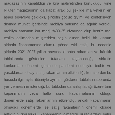
mağazasının kapatıldığı ve kira maliyetinden kurtulduğu, yine
Nilüfer mağazasının da kapatılarak bu şekilde maliyetlerin en
aşağı seviyeye çekildiği, şirketin çocuk giyimi ve konfeksiyon
dışında mühlet içerisinde mobilya satışına da ağırlık verdiği,
mobilya satışının kâr marjı %30-35 civarında olup henüz mal
teslim edilmeden müşteriden peşin alınan belirli bir kısmın
şirketin finansmanına olumlu yönde etki ettiği, bu nedenle
şirketin 2021-2027 yılları arasındaki satış rakamları ve kârlılık
tablolarında gösterilen tutarlara ulaşabileceği, şirketin
konkordato dönemi içerisinde pandemi nedeniyle tedbir ve
yasaklardan dolayı satış rakamlarının etkilendiği, komiserden bu
hususla ilgili aylar itibariyle ayrıntılı gösteren tabloları raporunda
yer vermesinin istendiği, bu tablodan da anlaşılacağı üzere tam
kapanmanın veya hafta sonu kapanmalarının olduğu
dönemlerde satış rakamlarının etkilendiği, ancak kapanmanın
olmadığı dönemlerde ise satış rakamlarının önemli ölçüde
arttığının görüldüğü, kapanmanın olmadığı süreçlerdeki satış