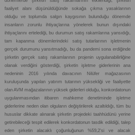
dönemlerde şirketin satış rakamlarının etkilendiği, şirketin
faaliyet alanı düşünüldüğünde sokağa çıkma yasaklarının
olduğu ve toplumda salgın kaygısının bulunduğu dönemde
insanların zorunlu ihtiyaçlarına yönelerek bunun dışındaki
ihtiyaçlarını ertelediği, bu durumun satış rakamlarına yansıdığı,
tam kapanma dönemlerindeki satış tutarlarının işletmenin
gerçek durumunu yansıtmadığı, bu da pandemi sona erdiğinde
şirketin gerçek satış rakamlarının projenin uygulanabilirliğine
olanak verdiğini gösterdiği, şirketin işletme giderlerinin ana
nedeninin 2016 yılında davacının Nilüfer mağazasının
kuruluşunda yapılan yatırım tutarının yüksekliği ve faaliyette
olan AVM mağazalarının yüksek giderleri olduğu, konkordatonun
uygulanmasından itibaren mahkeme denetiminde işletme
giderlerine neden olan olguların değiştirilerek azaltıldığı, tüm bu
hususlar dikkate alınarak şirketin projedeki taahhüdünü yerine
getirebileceği tespit edilerek konkordatonun tasdik edildiği, talep
eden şirketin alacaklı çoğunluğunun %59,2'si ve alacak