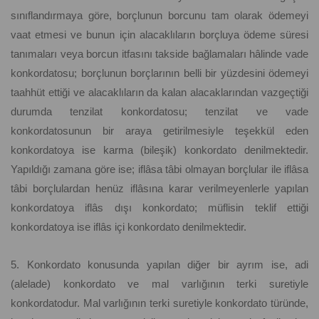
sınıflandırmaya göre, borçlunun borcunu tam olarak ödemeyi
vaat etmesi ve bunun için alacaklıların borçluya ödeme süresi
tanımaları veya borcun itfasını takside bağlamaları hâlinde vade
konkordatosu; borçlunun borçlarının belli bir yüzdesini ödemeyi
taahhüt ettiği ve alacaklıların da kalan alacaklarından vazgeçtiği
durumda tenzilat konkordatosu; tenzilat ve vade
konkordatosunun bir araya getirilmesiyle teşekkül eden
konkordatoya ise karma (bileşik) konkordato denilmektedir.
Yapıldığı zamana göre ise; iflâsa tâbi olmayan borçlular ile iflâsa
tâbi borçlulardan henüz iflâsına karar verilmeyenlerle yapılan
konkordatoya iflâs dışı konkordato; müflisin teklif ettiği
konkordatoya ise iflâs içi konkordato denilmektedir.
5. Konkordato konusunda yapılan diğer bir ayrım ise, adi
(alelade) konkordato ve mal varlığının terki suretiyle
konkordatodur. Mal varlığının terki suretiyle konkordato türünde,