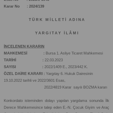
Karar No : 2024/139
T Ü R K M İ L L E T İ A D I N A
Y A R G I T A Y İ L Â M I
İNCELENEN KARARIN
MAHKEMESİ :
Bursa 1. Asliye Ticaret Mahkemesi
TARİHİ :
22.03.2023
SAYISI :
2022/1409 E., 2023/442 K.
ÖZEL DAİRE KARARI :
Yargıtay 6. Hukuk Dairesinin
19.10.2022 tarihli ve 2022/3601 Esas,
2022/4819 Karar sayılı BOZMA kararı
Konkordato isteminden dolayı yapılan yargılama sonunda İlk
Derece Mahkemesince talep eden E.-N. Çocuk Giyim ve Araç