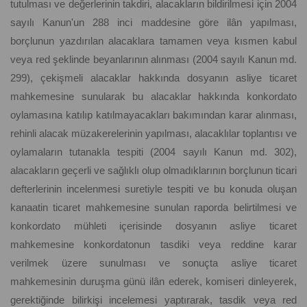
tutulması ve değerlerinin takdiri, alacakların bildirilmesi için 2004
sayılı Kanun'un 288 inci maddesine göre ilân yapılması,
borçlunun yazdırılan alacaklara tamamen veya kısmen kabul
veya red şeklinde beyanlarının alınması (2004 sayılı Kanun md.
299), çekişmeli alacaklar hakkında dosyanın asliye ticaret
mahkemesine sunularak bu alacaklar hakkında konkordato
oylamasına katılıp katılmayacakları bakımından karar alınması,
rehinli alacak müzakerelerinin yapılması, alacaklılar toplantısı ve
oylamaların tutanakla tespiti (2004 sayılı Kanun md. 302),
alacakların geçerli ve sağlıklı olup olmadıklarının borçlunun ticari
defterlerinin incelenmesi suretiyle tespiti ve bu konuda oluşan
kanaatin ticaret mahkemesine sunulan raporda belirtilmesi ve
konkordato mühleti içerisinde dosyanın asliye ticaret
mahkemesine konkordatonun tasdiki veya reddine karar
verilmek üzere sunulması ve sonuçta asliye ticaret
mahkemesinin duruşma günü ilân ederek, komiseri dinleyerek,
gerektiğinde bilirkişi incelemesi yaptırarak, tasdik veya red